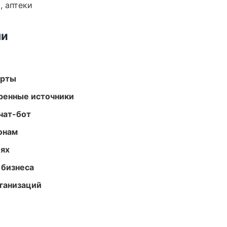
, аптеки
ми
арты
еренные источники
чат-бот
онам
иях
 бизнеса
ганизаций