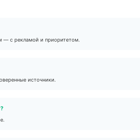
м — с рекламой и приоритетом.
роверенные источники.
е?
е.