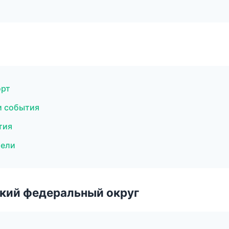
орт
и события
тия
тели
ский федеральный округ