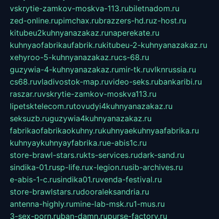
vskrytie-zamkov-moskva-113.ru
biletnadom.ru
zed-online.ru
pimchax.ru
brazzers-hd.ru
z-host.ru
kitubeu2kuhnyanazakaz.ru
naperekate.ru
kuhnyaofabrikaufabrik.ru
kitubeu-2-kuhnyanazakaz.ru
xehyroo-5-kuhnyanazakaz.ru
cs-68.ru
guzywia-4-kuhnyanazakaz.ru
mir-tk.ru
vlknrussia.ru
cs68.ru
vladivostok-map.ru
video-seks.ru
bankaribi.ru
raszar.ru
vskrytie-zamkov-moskva113.ru
lipetsktelecom.ru
tovudyi4kuhnyanazakaz.ru
seksuzb.ru
guzywia4kuhnyanazakaz.ru
fabrikaofabrikaokuhny.ru
kuhnyaekuhnyaafabrika.ru
kuhnyaykuhnyayfabrika.ru
e-abis1c.ru
store-brawl-stars.ru
kts-services.ru
dark-sand.ru
sindika-01.ru
sp-life.ru
x-legion.ru
sib-archives.ru
e-abis-1-c.ru
sindika01.ru
venda-festival.ru
store-brawlstars.ru
dooraleksandria.ru
antenna-highly.ru
mine-lab-msk.ru
1-mus.ru
3-sex-porn.ru
ban-damn.ru
purse-factory.ru