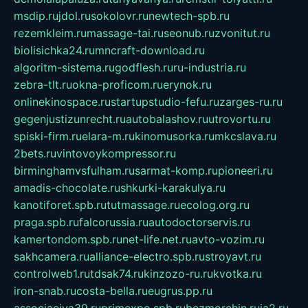
msdip.ru
jdol.ru
sokolovr.ru
newtech-spb.ru
rezemkleim.ru
massage-tai.ru
seonub.ru
zvonitut.ru
biolisichka24.ru
mncraft-download.ru
algoritm-sistema.ru
godflesh.ru
ru-industria.ru
zebra-tlt.ru
okna-proficom.ru
erynok.ru
onlinekinospace.ru
startupstudio-fefu.ru
zarges-ru.ru
gegenjustizunrecht.ru
autobalashov.ru
utrovortu.ru
spiski-firm.ru
elara-m.ru
kinomusorka.ru
mkcslava.ru
2bets.ru
vintovoykompressor.ru
birminghamvsfulham.ru
sarmat-komp.ru
pioneeri.ru
amadis-chocolate.ru
shkurki-karakulya.ru
kanotiforet.spb.ru
tutmassage.ru
ecolog.org.ru
praga.spb.ru
falcorussia.ru
autodoctorservis.ru
kamertondom.spb.ru
net-life.net.ru
avto-vozim.ru
sakhcamera.ru
alliance-electro.spb.ru
stroyavt.ru
controlweb1.ru
tdsak74.ru
kinzozo-ru.ru
kvotka.ru
iron-snab.ru
costa-bella.ru
eugrus.pp.ru
associaciya39.ru
primexpo.spb.ru
bezmorchin.ru
ia2.ru