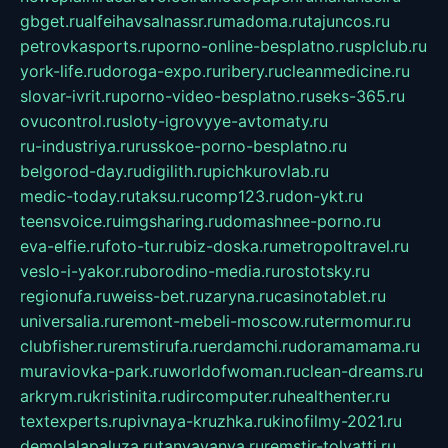
gbget.ru
alfeihavsalnassr.ru
madoma.ru
tajuncos.ru
petrovkasports.ru
porno-online-besplatno.ru
splclub.ru
york-life.ru
doroga-expo.ru
ribery.ru
cleanmedicine.ru
slovar-ivrit.ru
porno-video-besplatno.ru
seks-365.ru
ovucontrol.ru
sloty-igrovyye-avtomaty.ru
ru-industriya.ru
russkoe-porno-besplatno.ru
belgorod-day.ru
digilith.ru
pichkurovlab.ru
medic-today.ru
taksu.ru
comp123.ru
don-ykt.ru
teensvoice.ru
imgsharing.ru
domashnee-porno.ru
eva-elfie.ru
foto-tur.ru
biz-doska.ru
metropoltravel.ru
veslo-i-yakor.ru
borodino-media.ru
rostotsky.ru
regionufa.ru
weiss-bet.ru
zaryna.ru
casinotablet.ru
universalia.ru
remont-mebeli-moscow.ru
termomur.ru
clubfisher.ru
remstirufa.ru
erdamchi.ru
doramamama.ru
muraviovka-park.ru
worldofwoman.ru
clean-dreams.ru
arkrym.ru
kristinita.ru
dircomputer.ru
healthenter.ru
textexperts.ru
pivnaya-kruzhka.ru
kinofilmy-2021.ru
demolalapaluza.ru
tanyavanya.ru
remstir-tolyatti.ru