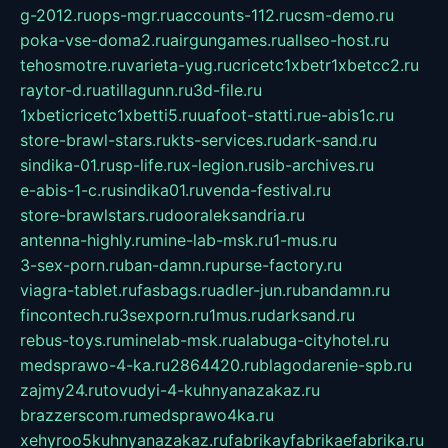
g-2012.ru
ops-mgr.ru
accounts-112.ru
csm-demo.ru
poka-vse-doma2.ru
airgungames.ru
allseo-host.ru
tehosmotre.ru
varieta-yug.ru
cricetc1xbetr1xbetcc2.ru
raytor-d.ru
atillagunn.ru
3d-file.ru
1xbeticricetc1xbetti5.ru
uafoot-statti.ru
e-abis1c.ru
store-brawl-stars.ru
kts-services.ru
dark-sand.ru
sindika-01.ru
sp-life.ru
x-legion.ru
sib-archives.ru
e-abis-1-c.ru
sindika01.ru
venda-festival.ru
store-brawlstars.ru
dooraleksandria.ru
antenna-highly.ru
mine-lab-msk.ru
1-mus.ru
3-sex-porn.ru
ban-damn.ru
purse-factory.ru
viagra-tablet.ru
fasbags.ru
adler-jun.ru
bandamn.ru
fincontech.ru
3sexporn.ru
1mus.ru
darksand.ru
rebus-toys.ru
minelab-msk.ru
alabuga-cityhotel.ru
medsprawo-4-ka.ru
2864420.ru
blagodarenie-spb.ru
zajmy24.ru
tovudyi-4-kuhnyanazakaz.ru
brazzerscom.ru
medsprawo4ka.ru
xehyroo5kuhnyanazakaz.ru
fabrikayfabrikaefabrika.ru