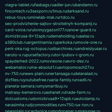
viagra-tablet.ru
fasbags.ru
adler-jun.ru
bandamn.ru
fincontech.ru
3sexporn.ru
1mus.ru
darksand.ru
rebus-toys.ru
minelab-msk.ru
rtdco.ru
seo-prodvizhenie-sajtov-stroitelnyh-kompanij.ru
card-voice.ru
rulonnyygazon177.ru
snow-guard.ru
domizbrusa-9x12spb.ru
demaholding.ru
aalse.ru
a380club.ru
argentinamia.ru
perkoka.ru
movie-one.ru
perk-oka.ru
g-octopus.ru
sibarchives.ru
andreislyusar.ru
naruto-x.ru
pursefactory.ru
tor-lyubov-i-grom.ru
spayderhed-2022.ru
movieone.ru
evro-dez.ru
webamator.ru
ma-absolut1.ru
avtopomosch27.ru
nv-750.ru
news-plain.ru
nertansaga.ru
delanalad.ru
dizfiles.ru
youtubefree.ru
aria-family.ru
roadli.ru
planeta-samara.ru
mysmartbuy.ru
matrasy-kemerovo.ru
ashanet.ru
trade-farm.ru
dotcustoms.ru
domizbrusa9x12spb.ru
autodamp.ru
narasimha.ru
djcommodities.ru
nv750.ru
x-ton.ru
newsplain.ru
cardvoice.ru
modopaper.ru
manunae.ru