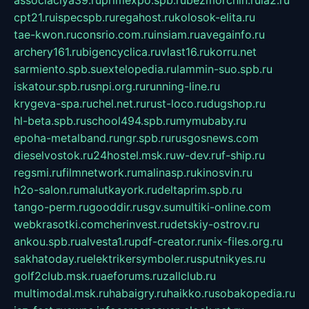
cpt21.ru
ispecspb.ru
regahost.ru
kolosok-elita.ru
tae-kwon.ru
consrio.com.ru
insiam.ru
avegainfo.ru
archery161.ru
bigencyclica.ru
vlast16.ru
korru.net
sarmiento.spb.su
extelopedia.ru
lammin-suo.spb.ru
iskatour.spb.ru
snpi.org.ru
running-line.ru
krygeva-spa.ru
chel.net.ru
rust-loco.ru
dugshop.ru
hl-beta.spb.ru
school494.spb.ru
mymubaby.ru
epoha-metalband.ru
ngr.spb.ru
rusgosnews.com
dieselvostok.ru
24hostel.msk.ru
w-dev.ru
f-ship.ru
regsmi.ru
filmnetwork.ru
malinasp.ru
kinosvin.ru
h2o-salon.ru
malutkayork.ru
deltaprim.spb.ru
tango-perm.ru
gooddir.ru
sgv.su
multiki-online.com
webkrasotki.com
cherinvest.ru
detskiy-ostrov.ru
ankou.spb.ru
alvesta1.ru
pdf-creator.ru
nix-files.org.ru
sakhatoday.ru
elektrikersymboler.ru
sputnikyes.ru
golf2club.msk.ru
aeforums.ru
zallclub.ru
multimodal.msk.ru
habaigry.ru
haikko.ru
sobakopedia.ru