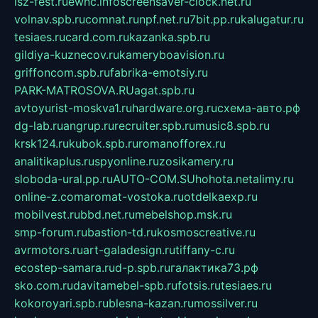
isz-fest.ru
ewnc.info
screensaver-clock.net.ru
volnav.spb.ru
comnat.ru
npf.net.ru
7bit.pp.ru
kalugatur.ru
tesiaes.ru
card.com.ru
kazanka.spb.ru
gildiya-kuznecov.ru
kameryboavision.ru
griffoncom.spb.ru
fabrika-emotsiy.ru
PARK-MATROSOVA.RU
agat.spb.ru
avtoyurist-moskva1.ru
hardware.org.ru
схема-авто.рф
dg-lab.ru
angrup.ru
recruiter.spb.ru
music8.spb.ru
krsk124.ru
kubok.spb.ru
romanofforex.ru
analitikaplus.ru
spyonline.ru
zosikamery.ru
sloboda-ural.pp.ru
AUTO-COM.SU
hohota.net
alimy.ru
online-z.com
aromat-vostoka.ru
otdelkaexp.ru
mobilvest.ru
bbd.net.ru
mebelshop.msk.ru
smp-forum.ru
bastion-td.ru
kosmoscreative.ru
avrmotors.ru
art-galadesign.ru
tiffany-c.ru
ecostep-samara.ru
d-p.spb.ru
галактика73.рф
sko.com.ru
davitamebel-spb.ru
fotsis.ru
tesiaes.ru
kokoroyari.spb.ru
blesna-kazan.ru
mossilver.ru