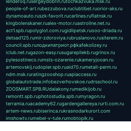
lenderoq.ru
sergeydobrin.ru
tochkazvuka.msk.ru
people-of-art.ru
bezzubova.ru
clubtibet.ru
orior-aks.ru
dynamoauto.ru
szk-favorit.ru
carlines.ru
flatnsk.ru
kingbolenskaner.ru
alex-motor.ru
astroline.net.ru
act1.spb.ru
polyglot.com.ru
gidlipetsk.ru
ooo-driada.ru
detsad125.ru
mir-zdoroviya.ru
bruslanovo.ru
siterem.ru
council.spb.ru
лодкипатриот.рф
kafekolizey.ru
iclub.net.ru
gazon-easy.ru
sugarepilekb.ru
grinox.ru
pylesostineco.ru
msts-ozarenie.ru
kameryjooan.ru
artemovskij.ru
dopler.spb.ru
aid70.ru
metall-perm.ru
ndm.msk.ru
ratingzooshop.ru
apiaccess.ru
globalautotrade.info
bezverhovskoe.ru
drsschool.ru
ZOOSMART.SPB.RU
dalakony.ru
medikijob.ru
remontt.spb.ru
photostudia.spb.ru
myragon.ru
terramia.ru
academy62.ru
gardengallereya.ru
rti.com.ru
artem-news.ru
biserinca.ru
krasnodarkurort.com
imshowtv.ru
mebel-v-tule.ru
mobtopik.ru
pcsecurity.net.ru
tool-sib.ru
multimetrunit.ru
sp-tour.ru