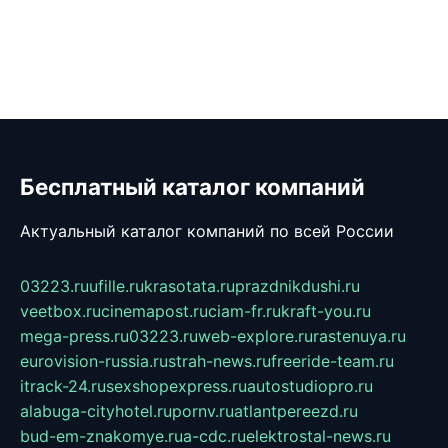
Бесплатный каталог компаний
Актуальный каталог компаний по всей России
03223.ru
ufille.ru
krasotata.ru
prazdnikdushi.ru
veetbox.ru
cinemapost.ru
ciam-fr.ru
kraft-you.ru
mega-press.ru
03223.ru
web-explore.ru
rastenuya.ru
eurovision-russia.ru
strah-news.ru
freeride-team.ru
itrack-24.ru
sexshopexpress.ru
autostudiopro.ru
alabuga-cityhotel.ru
pornv.ru
atlantpereezd.ru
bud-em-znakomye.ru
a-cdc.ru
elektrostal-news.ru