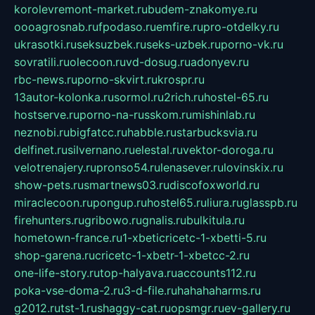
korolevremont-market.ru
budem-znakomye.ru
oooagrosnab.ru
fpodaso.ru
emfire.ru
pro-otdelky.ru
ukrasotki.ru
seksuzbek.ru
seks-uzbek.ru
porno-vk.ru
sovratili.ru
olecoon.ru
vd-dosug.ru
adonyev.ru
rbc-news.ru
porno-skvirt.ru
krospr.ru
13autor-kolonka.ru
sormol.ru
2rich.ru
hostel-65.ru
hostserve.ru
porno-na-russkom.ru
mishinlab.ru
neznobi.ru
bigfatcc.ru
habble.ru
starbucksvia.ru
delfinet.ru
silvernano.ru
elestal.ru
vektor-doroga.ru
velotrenajery.ru
pronso54.ru
lenasever.ru
lovinskix.ru
show-pets.ru
smartnews03.ru
discofoxworld.ru
miraclecoon.ru
pongup.ru
hostel65.ru
liura.ru
glasspb.ru
firehunters.ru
gribowo.ru
gnalis.ru
bulkitula.ru
hometown-france.ru
1-xbeticricetc-1-xbetti-5.ru
shop-garena.ru
cricetc-1-xbetr-1-xbetcc-2.ru
one-life-story.ru
top-halyava.ru
accounts112.ru
poka-vse-doma-2.ru
3-d-file.ru
hahahaharms.ru
g2012.ru
tst-1.ru
shaggy-cat.ru
opsmgr.ru
ev-gallery.ru