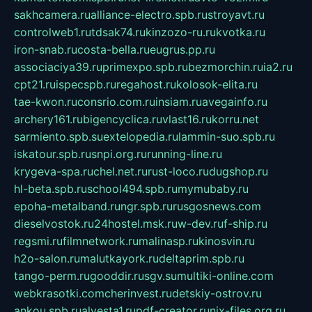
sakhcamera.ru
alliance-electro.spb.ru
stroyavt.ru
controlweb1.ru
tdsak74.ru
kinzozo-ru.ru
kvotka.ru
iron-snab.ru
costa-bella.ru
eugrus.pp.ru
associaciya39.ru
primexpo.spb.ru
bezmorchin.ru
ia2.ru
cpt21.ru
ispecspb.ru
regahost.ru
kolosok-elita.ru
tae-kwon.ru
consrio.com.ru
insiam.ru
avegainfo.ru
archery161.ru
bigencyclica.ru
vlast16.ru
korru.net
sarmiento.spb.su
extelopedia.ru
lammin-suo.spb.ru
iskatour.spb.ru
snpi.org.ru
running-line.ru
krygeva-spa.ru
chel.net.ru
rust-loco.ru
dugshop.ru
hl-beta.spb.ru
school494.spb.ru
mymubaby.ru
epoha-metalband.ru
ngr.spb.ru
rusgosnews.com
dieselvostok.ru
24hostel.msk.ru
w-dev.ru
f-ship.ru
regsmi.ru
filmnetwork.ru
malinasp.ru
kinosvin.ru
h2o-salon.ru
malutkayork.ru
deltaprim.spb.ru
tango-perm.ru
gooddir.ru
sgv.su
multiki-online.com
webkrasotki.com
cherinvest.ru
detskiy-ostrov.ru
ankou.spb.ru
alvesta1.ru
pdf-creator.ru
nix-files.org.ru