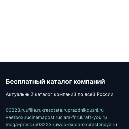
Бесплатный каталог компаний
Актуальный каталог компаний по всей России
03223.ru
ufille.ru
krasotata.ru
prazdnikdushi.ru
veetbox.ru
cinemapost.ru
ciam-fr.ru
kraft-you.ru
mega-press.ru
03223.ru
web-explore.ru
rastenuya.ru