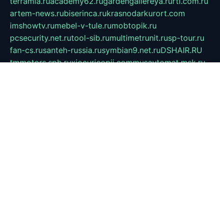
terramia.ru
academy62.ru
gardengallereya.ru
rti.com.ru
artem-news.ru
biserinca.ru
krasnodarkurort.com
imshowtv.ru
mebel-v-tule.ru
mobtopik.ru
pcsecurity.net.ru
tool-sib.ru
multimetrunit.ru
sp-tour.ru
fan-cs.ru
santeh-russia.ru
symbian9.net.ru
DSHAIR.RU
tmmotors.spb.ru
xjocuricopii.com
musavtomat.msk.ru
obustrojdom.ru
sovetcik.ru
ybaranovskaya.ru
ppknews.ru
cult-alshei.ru
JAPANRUSSIA.RU
proekciyamebel.ru
imper-finans.ru
rim.org.ru
glamourai.ru
brassminus.ru
zabor-pro.ru
ftn.pp.ru
dorogoe58.ru
laimengpacker.ru
kuzova-zapchasti.ru
sageerp.ru
taxodrom.ru
dsrazvitie.ru
hardcity.net.ru
ratinghomegames.ru
topservice25.ru
gubernyan.ru
gtglasslined.ru
ii4.ru
tssport.spb.ru
andorra24.com
blackwallstreet.ru
oboimos.ru
optim-doors.com.ru
ikuch.ru
nycr.org.ru
npa21.ru
vremya-ch.spb.ru
desert000.ru
ivtorgi.ru
ifiori.ru
catalog-statei.ru
dcv.org.ru
spetsmaster174.ru
ipkameryhiseeu.ru