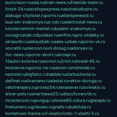
eurovision-russia.ru
strah-news.ru
freeride-team.ru
itrack-24.ru
sexshopexpress.ru
autostudiopro.ru
alabuga-cityhotel.ru
pornv.ru
atlantpereezd.ru
bud-em-znakomye.ru
a-cdc.ru
elektrostal-news.ru
korolevremont-market.ru
budem-znakomye.ru
oooagrosnab.ru
fpodaso.ru
emfire.ru
pro-otdelky.ru
ukrasotki.ru
seksuzbek.ru
seks-uzbek.ru
porno-vk.ru
sovratili.ru
olecoon.ru
vd-dosug.ru
adonyev.ru
rbc-news.ru
porno-skvirt.ru
krospr.ru
13autor-kolonka.ru
sormol.ru
2rich.ru
hostel-65.ru
hostserve.ru
porno-na-russkom.ru
mishinlab.ru
neznobi.ru
bigfatcc.ru
habble.ru
starbucksvia.ru
delfinet.ru
silvernano.ru
elestal.ru
vektor-doroga.ru
velotrenajery.ru
pronso54.ru
lenasever.ru
lovinskix.ru
show-pets.ru
smartnews03.ru
discofoxworld.ru
miraclecoon.ru
pongup.ru
hostel65.ru
liura.ru
glasspb.ru
firehunters.ru
gribowo.ru
gnalis.ru
bulkitula.ru
hometown-france.ru
1-xbeticricetc-1-xbetti-5.ru