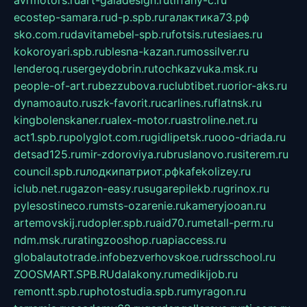
ecostep-samara.ru
d-p.spb.ru
галактика73.рф
sko.com.ru
davitamebel-spb.ru
fotsis.ru
tesiaes.ru
kokoroyari.spb.ru
blesna-kazan.ru
mossilver.ru
lenderoq.ru
sergeydobrin.ru
tochkazvuka.msk.ru
people-of-art.ru
bezzubova.ru
clubtibet.ru
orior-aks.ru
dynamoauto.ru
szk-favorit.ru
carlines.ru
flatnsk.ru
kingbolenskaner.ru
alex-motor.ru
astroline.net.ru
act1.spb.ru
polyglot.com.ru
gidlipetsk.ru
ooo-driada.ru
detsad125.ru
mir-zdoroviya.ru
bruslanovo.ru
siterem.ru
council.spb.ru
лодкипатриот.рф
kafekolizey.ru
iclub.net.ru
gazon-easy.ru
sugarepilekb.ru
grinox.ru
pylesostineco.ru
msts-ozarenie.ru
kameryjooan.ru
artemovskij.ru
dopler.spb.ru
aid70.ru
metall-perm.ru
ndm.msk.ru
ratingzooshop.ru
apiaccess.ru
globalautotrade.info
bezverhovskoe.ru
drsschool.ru
ZOOSMART.SPB.RU
dalakony.ru
medikijob.ru
remontt.spb.ru
photostudia.spb.ru
myragon.ru