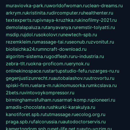
muraviovka-park.ru
worldofwoman.ru
clean-dreams.ru
arkrym.ru
kristinita.ru
dircomputer.ru
healthenter.ru
textexperts.ru
pivnaya-kruzhka.ru
kinofilmy-2021.ru
demolalapaluza.ru
tanyavanya.ru
remstir-tolyatti.ru
msdip.ru
jdol.ru
sokolovr.ru
newtech-spb.ru
rezemkleim.ru
massage-tai.ru
seonub.ru
zvonitut.ru
biolisichka24.ru
mncraft-download.ru
algoritm-sistema.ru
godflesh.ru
ru-industria.ru
zebra-tlt.ru
okna-proficom.ru
erynok.ru
onlinekinospace.ru
startupstudio-fefu.ru
zarges-ru.ru
gegenjustizunrecht.ru
autobalashov.ru
utrovortu.ru
spiski-firm.ru
elara-m.ru
kinomusorka.ru
mkcslava.ru
2bets.ru
vintovoykompressor.ru
birminghamvsfulham.ru
sarmat-komp.ru
pioneeri.ru
amadis-chocolate.ru
shkurki-karakulya.ru
kanotiforet.spb.ru
tutmassage.ru
ecolog.org.ru
praga.spb.ru
falcorussia.ru
autodoctorservis.ru
kamertondom.spb.ru
net-life.net.ru
avto-vozim.ru