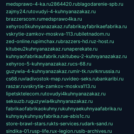
medsprawo-4-ka.ru
2864420.ru
blagodarenie-spb.ru
zajmy24.ru
tovudyi-4-kuhnyanazakaz.ru
brazzerscom.ru
medsprawo4ka.ru
xehyroo5kuhnyanazakaz.ru
fabrikayfabrikaefabrika.ru
vskrytie-zamkov-moskva-113.ru
biletnadom.ru
zed-online.ru
pimchax.ru
brazzers-hd.ru
z-host.ru
kitubeu2kuhnyanazakaz.ru
naperekate.ru
kuhnyaofabrikaufabrik.ru
kitubeu-2-kuhnyanazakaz.ru
xehyroo-5-kuhnyanazakaz.ru
cs-68.ru
guzywia-4-kuhnyanazakaz.ru
mir-tk.ru
vlknrussia.ru
cs68.ru
vladivostok-map.ru
video-seks.ru
bankaribi.ru
raszar.ru
vskrytie-zamkov-moskva113.ru
lipetsktelecom.ru
tovudyi4kuhnyanazakaz.ru
seksuzb.ru
guzywia4kuhnyanazakaz.ru
fabrikaofabrikaokuhny.ru
kuhnyaekuhnyaafabrika.ru
kuhnyaykuhnyayfabrika.ru
e-abis1c.ru
store-brawl-stars.ru
kts-services.ru
dark-sand.ru
sindika-01.ru
sp-life.ru
x-legion.ru
sib-archives.ru