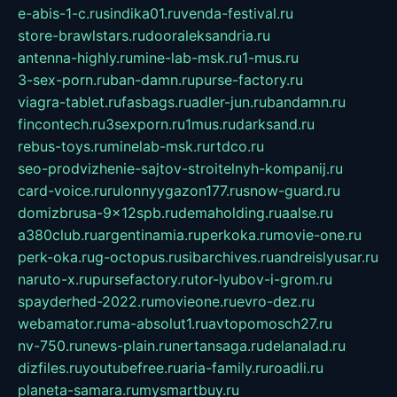
e-abis-1-c.ru
sindika01.ru
venda-festival.ru
store-brawlstars.ru
dooraleksandria.ru
antenna-highly.ru
mine-lab-msk.ru
1-mus.ru
3-sex-porn.ru
ban-damn.ru
purse-factory.ru
viagra-tablet.ru
fasbags.ru
adler-jun.ru
bandamn.ru
fincontech.ru
3sexporn.ru
1mus.ru
darksand.ru
rebus-toys.ru
minelab-msk.ru
rtdco.ru
seo-prodvizhenie-sajtov-stroitelnyh-kompanij.ru
card-voice.ru
rulonnyygazon177.ru
snow-guard.ru
domizbrusa-9x12spb.ru
demaholding.ru
aalse.ru
a380club.ru
argentinamia.ru
perkoka.ru
movie-one.ru
perk-oka.ru
g-octopus.ru
sibarchives.ru
andreislyusar.ru
naruto-x.ru
pursefactory.ru
tor-lyubov-i-grom.ru
spayderhed-2022.ru
movieone.ru
evro-dez.ru
webamator.ru
ma-absolut1.ru
avtopomosch27.ru
nv-750.ru
news-plain.ru
nertansaga.ru
delanalad.ru
dizfiles.ru
youtubefree.ru
aria-family.ru
roadli.ru
planeta-samara.ru
mysmartbuy.ru