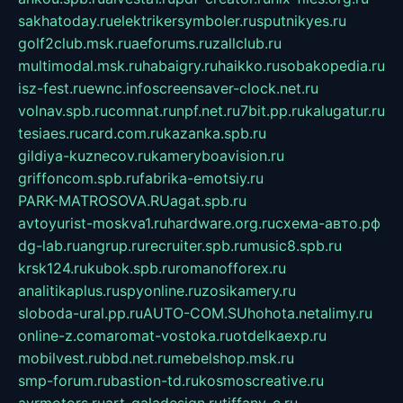
sakhatoday.ru
elektrikersymboler.ru
sputnikyes.ru
golf2club.msk.ru
aeforums.ru
zallclub.ru
multimodal.msk.ru
habaigry.ru
haikko.ru
sobakopedia.ru
isz-fest.ru
ewnc.info
screensaver-clock.net.ru
volnav.spb.ru
comnat.ru
npf.net.ru
7bit.pp.ru
kalugatur.ru
tesiaes.ru
card.com.ru
kazanka.spb.ru
gildiya-kuznecov.ru
kameryboavision.ru
griffoncom.spb.ru
fabrika-emotsiy.ru
PARK-MATROSOVA.RU
agat.spb.ru
avtoyurist-moskva1.ru
hardware.org.ru
схема-авто.рф
dg-lab.ru
angrup.ru
recruiter.spb.ru
music8.spb.ru
krsk124.ru
kubok.spb.ru
romanofforex.ru
analitikaplus.ru
spyonline.ru
zosikamery.ru
sloboda-ural.pp.ru
AUTO-COM.SU
hohota.net
alimy.ru
online-z.com
aromat-vostoka.ru
otdelkaexp.ru
mobilvest.ru
bbd.net.ru
mebelshop.msk.ru
smp-forum.ru
bastion-td.ru
kosmoscreative.ru
avrmotors.ru
art-galadesign.ru
tiffany-c.ru