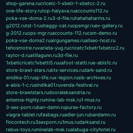
shop-garena.ru
cricetc-1-xbetr-1-xbetcc-2.ru
one-life-story.ru
top-halyava.ru
accounts112.ru
poka-vse-doma-2.ru
3-d-file.ru
hahahaharms.ru
g2012.ru
tst-1.ru
shaggy-cat.ru
opsmgr.ru
ev-gallery.ru
g-2012.ru
ops-mgr.ru
accounts-112.ru
csm-demo.ru
poka-vse-doma2.ru
airgungames.ru
allseo-host.ru
tehosmotre.ru
varieta-yug.ru
cricetc1xbetr1xbetcc2.ru
raytor-d.ru
atillagunn.ru
3d-file.ru
1xbeticricetc1xbetti5.ru
uafoot-statti.ru
e-abis1c.ru
store-brawl-stars.ru
kts-services.ru
dark-sand.ru
sindika-01.ru
sp-life.ru
x-legion.ru
sib-archives.ru
e-abis-1-c.ru
sindika01.ru
venda-festival.ru
store-brawlstars.ru
dooraleksandria.ru
antenna-highly.ru
mine-lab-msk.ru
1-mus.ru
3-sex-porn.ru
ban-damn.ru
purse-factory.ru
viagra-tablet.ru
fasbags.ru
adler-jun.ru
bandamn.ru
fincontech.ru
3sexporn.ru
1mus.ru
darksand.ru
rebus-toys.ru
minelab-msk.ru
alabuga-cityhotel.ru