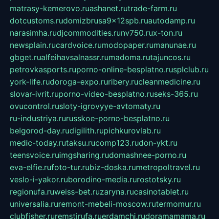
matrasy-kemerovo.ru
ashanet.ru
trade-farm.ru
dotcustoms.ru
domizbrusa9x12spb.ru
autodamp.ru
narasimha.ru
djcommodities.ru
nv750.ru
x-ton.ru
newsplain.ru
cardvoice.ru
modopaper.ru
manunae.ru
gbget.ru
alfeihavsalnassr.ru
madoma.ru
tajuncos.ru
petrovkasports.ru
porno-online-besplatno.ru
splclub.ru
york-life.ru
doroga-expo.ru
ribery.ru
cleanmedicine.ru
slovar-ivrit.ru
porno-video-besplatno.ru
seks-365.ru
ovucontrol.ru
sloty-igrovyye-avtomaty.ru
ru-industriya.ru
russkoe-porno-besplatno.ru
belgorod-day.ru
digilith.ru
pichkurovlab.ru
medic-today.ru
taksu.ru
comp123.ru
don-ykt.ru
teensvoice.ru
imgsharing.ru
domashnee-porno.ru
eva-elfie.ru
foto-tur.ru
biz-doska.ru
metropoltravel.ru
veslo-i-yakor.ru
borodino-media.ru
rostotsky.ru
regionufa.ru
weiss-bet.ru
zaryna.ru
casinotablet.ru
universalia.ru
remont-mebeli-moscow.ru
termomur.ru
clubfisher.ru
remstirufa.ru
erdamchi.ru
doramamama.ru