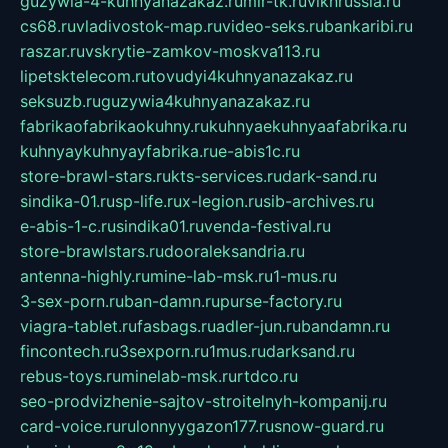
guzywia-4-kuhnyanazakaz.ru
mir-tk.ru
vlknrussia.ru
cs68.ru
vladivostok-map.ru
video-seks.ru
bankaribi.ru
raszar.ru
vskrytie-zamkov-moskva113.ru
lipetsktelecom.ru
tovudyi4kuhnyanazakaz.ru
seksuzb.ru
guzywia4kuhnyanazakaz.ru
fabrikaofabrikaokuhny.ru
kuhnyaekuhnyaafabrika.ru
kuhnyaykuhnyayfabrika.ru
e-abis1c.ru
store-brawl-stars.ru
kts-services.ru
dark-sand.ru
sindika-01.ru
sp-life.ru
x-legion.ru
sib-archives.ru
e-abis-1-c.ru
sindika01.ru
venda-festival.ru
store-brawlstars.ru
dooraleksandria.ru
antenna-highly.ru
mine-lab-msk.ru
1-mus.ru
3-sex-porn.ru
ban-damn.ru
purse-factory.ru
viagra-tablet.ru
fasbags.ru
adler-jun.ru
bandamn.ru
fincontech.ru
3sexporn.ru
1mus.ru
darksand.ru
rebus-toys.ru
minelab-msk.ru
rtdco.ru
seo-prodvizhenie-sajtov-stroitelnyh-kompanij.ru
card-voice.ru
rulonnyygazon177.ru
snow-guard.ru