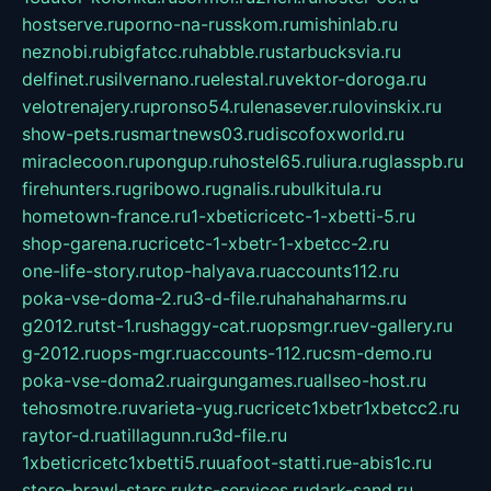
hostserve.ru
porno-na-russkom.ru
mishinlab.ru
neznobi.ru
bigfatcc.ru
habble.ru
starbucksvia.ru
delfinet.ru
silvernano.ru
elestal.ru
vektor-doroga.ru
velotrenajery.ru
pronso54.ru
lenasever.ru
lovinskix.ru
show-pets.ru
smartnews03.ru
discofoxworld.ru
miraclecoon.ru
pongup.ru
hostel65.ru
liura.ru
glasspb.ru
firehunters.ru
gribowo.ru
gnalis.ru
bulkitula.ru
hometown-france.ru
1-xbeticricetc-1-xbetti-5.ru
shop-garena.ru
cricetc-1-xbetr-1-xbetcc-2.ru
one-life-story.ru
top-halyava.ru
accounts112.ru
poka-vse-doma-2.ru
3-d-file.ru
hahahaharms.ru
g2012.ru
tst-1.ru
shaggy-cat.ru
opsmgr.ru
ev-gallery.ru
g-2012.ru
ops-mgr.ru
accounts-112.ru
csm-demo.ru
poka-vse-doma2.ru
airgungames.ru
allseo-host.ru
tehosmotre.ru
varieta-yug.ru
cricetc1xbetr1xbetcc2.ru
raytor-d.ru
atillagunn.ru
3d-file.ru
1xbeticricetc1xbetti5.ru
uafoot-statti.ru
e-abis1c.ru
store-brawl-stars.ru
kts-services.ru
dark-sand.ru