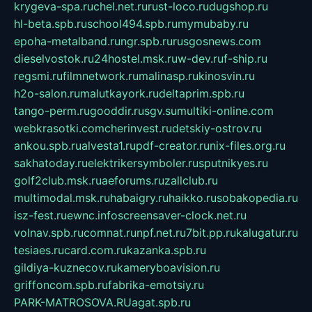
krygeva-spa.ru
chel.net.ru
rust-loco.ru
dugshop.ru
hl-beta.spb.ru
school494.spb.ru
mymubaby.ru
epoha-metalband.ru
ngr.spb.ru
rusgosnews.com
dieselvostok.ru
24hostel.msk.ru
w-dev.ru
f-ship.ru
regsmi.ru
filmnetwork.ru
malinasp.ru
kinosvin.ru
h2o-salon.ru
malutkayork.ru
deltaprim.spb.ru
tango-perm.ru
gooddir.ru
sgv.su
multiki-online.com
webkrasotki.com
cherinvest.ru
detskiy-ostrov.ru
ankou.spb.ru
alvesta1.ru
pdf-creator.ru
nix-files.org.ru
sakhatoday.ru
elektrikersymboler.ru
sputnikyes.ru
golf2club.msk.ru
aeforums.ru
zallclub.ru
multimodal.msk.ru
habaigry.ru
haikko.ru
sobakopedia.ru
isz-fest.ru
ewnc.info
screensaver-clock.net.ru
volnav.spb.ru
comnat.ru
npf.net.ru
7bit.pp.ru
kalugatur.ru
tesiaes.ru
card.com.ru
kazanka.spb.ru
gildiya-kuznecov.ru
kameryboavision.ru
griffoncom.spb.ru
fabrika-emotsiy.ru
PARK-MATROSOVA.RU
agat.spb.ru