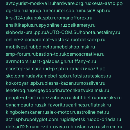
avtoyurist-moskva1.ru
hardware.org.ru
схема-авто.рф
dg-lab.ru
angrup.ru
recruiter.spb.ru
music8.spb.ru
krsk124.ru
kubok.spb.ru
romanofforex.ru
analitikaplus.ru
spyonline.ru
zosikamery.ru
sloboda-ural.pp.ru
AUTO-COM.SU
hohota.net
alimy.ru
online-z.com
aromat-vostoka.ru
otdelkaexp.ru
mobilvest.ru
bbd.net.ru
mebelshop.msk.ru
smp-forum.ru
bastion-td.ru
kosmoscreative.ru
avrmotors.ru
art-galadesign.ru
tiffany-c.ru
ecostep-samara.ru
d-p.spb.ru
галактика73.рф
sko.com.ru
davitamebel-spb.ru
fotsis.ru
tesiaes.ru
kokoroyari.spb.ru
blesna-kazan.ru
mossilver.ru
lenderoq.ru
sergeydobrin.ru
tochkazvuka.msk.ru
people-of-art.ru
bezzubova.ru
clubtibet.ru
orior-aks.ru
dynamoauto.ru
szk-favorit.ru
carlines.ru
flatnsk.ru
kingbolenskaner.ru
alex-motor.ru
astroline.net.ru
act1.spb.ru
polyglot.com.ru
gidlipetsk.ru
ooo-driada.ru
detsad125.ru
mir-zdoroviya.ru
bruslanovo.ru
siterem.ru