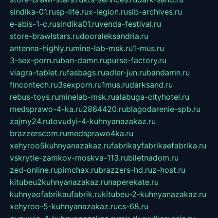
sindika-01.ru
sp-life.ru
x-legion.ru
sib-archives.ru
e-abis-1-c.ru
sindika01.ru
venda-festival.ru
store-brawlstars.ru
dooraleksandria.ru
antenna-highly.ru
mine-lab-msk.ru
1-mus.ru
3-sex-porn.ru
ban-damn.ru
purse-factory.ru
viagra-tablet.ru
fasbags.ru
adler-jun.ru
bandamn.ru
fincontech.ru
3sexporn.ru
1mus.ru
darksand.ru
rebus-toys.ru
minelab-msk.ru
alabuga-cityhotel.ru
medsprawo-4-ka.ru
2864420.ru
blagodarenie-spb.ru
zajmy24.ru
tovudyi-4-kuhnyanazakaz.ru
brazzerscom.ru
medsprawo4ka.ru
xehyroo5kuhnyanazakaz.ru
fabrikayfabrikaefabrika.ru
vskrytie-zamkov-moskva-113.ru
biletnadom.ru
zed-online.ru
pimchax.ru
brazzers-hd.ru
z-host.ru
kitubeu2kuhnyanazakaz.ru
naperekate.ru
kuhnyaofabrikaufabrik.ru
kitubeu-2-kuhnyanazakaz.ru
xehyroo-5-kuhnyanazakaz.ru
cs-68.ru