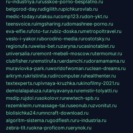
ru-industriya.ru
russkoe-porno-besplatno.ru
belgorod-day.ru
digilith.ru
pichkurovlab.ru
medic-today.ru
taksu.ru
comp123.ru
don-ykt.ru
teensvoice.ru
imgsharing.ru
domashnee-porno.ru
eva-elfie.ru
foto-tur.ru
biz-doska.ru
metropoltravel.ru
veslo-i-yakor.ru
borodino-media.ru
rostotsky.ru
regionufa.ru
weiss-bet.ru
zaryna.ru
casinotablet.ru
universalia.ru
remont-mebeli-moscow.ru
termomur.ru
clubfisher.ru
remstirufa.ru
erdamchi.ru
doramamama.ru
muraviovka-park.ru
worldofwoman.ru
clean-dreams.ru
arkrym.ru
kristinita.ru
dircomputer.ru
healthenter.ru
textexperts.ru
pivnaya-kruzhka.ru
kinofilmy-2021.ru
demolalapaluza.ru
tanyavanya.ru
remstir-tolyatti.ru
msdip.ru
jdol.ru
sokolovr.ru
newtech-spb.ru
rezemkleim.ru
massage-tai.ru
seonub.ru
zvonitut.ru
biolisichka24.ru
mncraft-download.ru
algoritm-sistema.ru
godflesh.ru
ru-industria.ru
zebra-tlt.ru
okna-proficom.ru
erynok.ru