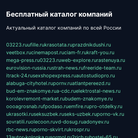
Бесплатный каталог компаний
Актуальный каталог компаний по всей России
03223.ru
ufille.ru
krasotata.ru
prazdnikdushi.ru
veetbox.ru
cinemapost.ru
ciam-fr.ru
kraft-you.ru
mega-press.ru
03223.ru
web-explore.ru
rastenuya.ru
eurovision-russia.ru
strah-news.ru
freeride-team.ru
itrack-24.ru
sexshopexpress.ru
autostudiopro.ru
alabuga-cityhotel.ru
pornv.ru
atlantpereezd.ru
bud-em-znakomye.ru
a-cdc.ru
elektrostal-news.ru
korolevremont-market.ru
budem-znakomye.ru
oooagrosnab.ru
fpodaso.ru
emfire.ru
pro-otdelky.ru
ukrasotki.ru
seksuzbek.ru
seks-uzbek.ru
porno-vk.ru
sovratili.ru
olecoon.ru
vd-dosug.ru
adonyev.ru
rbc-news.ru
porno-skvirt.ru
krospr.ru
13autor-kolonka.ru
sormol.ru
2rich.ru
hostel-65.ru