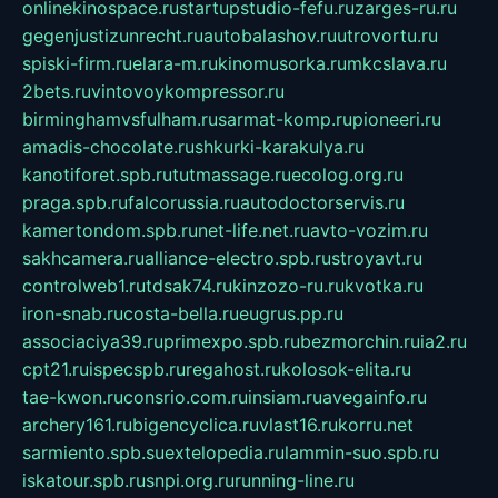
onlinekinospace.ru
startupstudio-fefu.ru
zarges-ru.ru
gegenjustizunrecht.ru
autobalashov.ru
utrovortu.ru
spiski-firm.ru
elara-m.ru
kinomusorka.ru
mkcslava.ru
2bets.ru
vintovoykompressor.ru
birminghamvsfulham.ru
sarmat-komp.ru
pioneeri.ru
amadis-chocolate.ru
shkurki-karakulya.ru
kanotiforet.spb.ru
tutmassage.ru
ecolog.org.ru
praga.spb.ru
falcorussia.ru
autodoctorservis.ru
kamertondom.spb.ru
net-life.net.ru
avto-vozim.ru
sakhcamera.ru
alliance-electro.spb.ru
stroyavt.ru
controlweb1.ru
tdsak74.ru
kinzozo-ru.ru
kvotka.ru
iron-snab.ru
costa-bella.ru
eugrus.pp.ru
associaciya39.ru
primexpo.spb.ru
bezmorchin.ru
ia2.ru
cpt21.ru
ispecspb.ru
regahost.ru
kolosok-elita.ru
tae-kwon.ru
consrio.com.ru
insiam.ru
avegainfo.ru
archery161.ru
bigencyclica.ru
vlast16.ru
korru.net
sarmiento.spb.su
extelopedia.ru
lammin-suo.spb.ru
iskatour.spb.ru
snpi.org.ru
running-line.ru