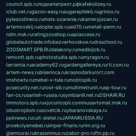
council.spb.ru
лодкипатриот.рф
kafekolizey.ru
iclub.net.ru
gazon-easy.ru
sugarepilekb.ru
grinox.ru
pylesostineco.ru
msts-ozarenie.ru
kameryjooan.ru
artemovskij.ru
dopler.spb.ru
aid70.ru
metall-perm.ru
ndm.msk.ru
ratingzooshop.ru
apiaccess.ru
globalautotrade.info
bezverhovskoe.ru
drsschool.ru
ZOOSMART.SPB.RU
dalakony.ru
medikijob.ru
remontt.spb.ru
photostudia.spb.ru
myragon.ru
terramia.ru
academy62.ru
gardengallereya.ru
rti.com.ru
artem-news.ru
biserinca.ru
krasnodarkurort.com
imshowtv.ru
mebel-v-tule.ru
mobtopik.ru
pcsecurity.net.ru
tool-sib.ru
multimetrunit.ru
sp-tour.ru
fan-cs.ru
santeh-russia.ru
symbian9.net.ru
DSHAIR.RU
tmmotors.spb.ru
xjocuricopii.com
musavtomat.msk.ru
obustrojdom.ru
sovetcik.ru
ybaranovskaya.ru
ppknews.ru
cult-alshei.ru
JAPANRUSSIA.RU
proekciyamebel.ru
imper-finans.ru
rim.org.ru
glamourai.ru
brassminus.ru
zabor-pro.ru
ftn.pp.ru