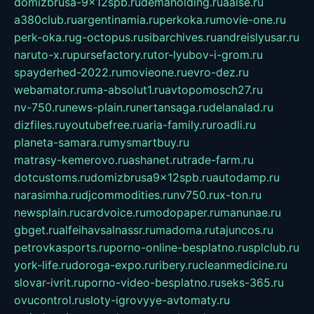
domizbrusa-9x12spb.ru
demaholding.ru
aalse.ru
a380club.ru
argentinamia.ru
perkoka.ru
movie-one.ru
perk-oka.ru
g-octopus.ru
sibarchives.ru
andreislyusar.ru
naruto-x.ru
pursefactory.ru
tor-lyubov-i-grom.ru
spayderhed-2022.ru
movieone.ru
evro-dez.ru
webamator.ru
ma-absolut1.ru
avtopomosch27.ru
nv-750.ru
news-plain.ru
nertansaga.ru
delanalad.ru
dizfiles.ru
youtubefree.ru
aria-family.ru
roadli.ru
planeta-samara.ru
mysmartbuy.ru
matrasy-kemerovo.ru
ashanet.ru
trade-farm.ru
dotcustoms.ru
domizbrusa9x12spb.ru
autodamp.ru
narasimha.ru
djcommodities.ru
nv750.ru
x-ton.ru
newsplain.ru
cardvoice.ru
modopaper.ru
manunae.ru
gbget.ru
alfeihavsalnassr.ru
madoma.ru
tajuncos.ru
petrovkasports.ru
porno-online-besplatno.ru
splclub.ru
york-life.ru
doroga-expo.ru
ribery.ru
cleanmedicine.ru
slovar-ivrit.ru
porno-video-besplatno.ru
seks-365.ru
ovucontrol.ru
sloty-igrovyye-avtomaty.ru