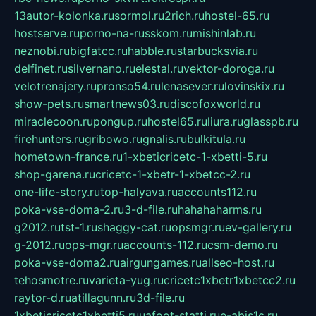
13autor-kolonka.ru
sormol.ru
2rich.ru
hostel-65.ru
hostserve.ru
porno-na-russkom.ru
mishinlab.ru
neznobi.ru
bigfatcc.ru
habble.ru
starbucksvia.ru
delfinet.ru
silvernano.ru
elestal.ru
vektor-doroga.ru
velotrenajery.ru
pronso54.ru
lenasever.ru
lovinskix.ru
show-pets.ru
smartnews03.ru
discofoxworld.ru
miraclecoon.ru
pongup.ru
hostel65.ru
liura.ru
glasspb.ru
firehunters.ru
gribowo.ru
gnalis.ru
bulkitula.ru
hometown-france.ru
1-xbeticricetc-1-xbetti-5.ru
shop-garena.ru
cricetc-1-xbetr-1-xbetcc-2.ru
one-life-story.ru
top-halyava.ru
accounts112.ru
poka-vse-doma-2.ru
3-d-file.ru
hahahaharms.ru
g2012.ru
tst-1.ru
shaggy-cat.ru
opsmgr.ru
ev-gallery.ru
g-2012.ru
ops-mgr.ru
accounts-112.ru
csm-demo.ru
poka-vse-doma2.ru
airgungames.ru
allseo-host.ru
tehosmotre.ru
varieta-yug.ru
cricetc1xbetr1xbetcc2.ru
raytor-d.ru
atillagunn.ru
3d-file.ru
1xbeticricetc1xbetti5.ru
uafoot-statti.ru
e-abis1c.ru