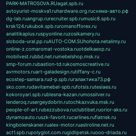
PARK-MATROSOVA.RU
agat.spb.ru
avtoyurist-moskva1.ru
hardware.org.ru
схема-авто.рф
dg-lab.ru
angrup.ru
recruiter.spb.ru
music8.spb.ru
krsk124.ru
kubok.spb.ru
romanofforex.ru
analitikaplus.ru
spyonline.ru
zosikamery.ru
sloboda-ural.pp.ru
AUTO-COM.SU
hohota.net
alimy.ru
online-z.com
aromat-vostoka.ru
otdelkaexp.ru
mobilvest.ru
bbd.net.ru
mebelshop.msk.ru
smp-forum.ru
bastion-td.ru
kosmoscreative.ru
avrmotors.ru
art-galadesign.ru
tiffany-c.ru
ecostep-samara.ru
d-p.spb.ru
галактика73.рф
sko.com.ru
davitamebel-spb.ru
fotsis.ru
tesiaes.ru
kokoroyari.spb.ru
blesna-kazan.ru
mossilver.ru
lenderoq.ru
sergeydobrin.ru
tochkazvuka.msk.ru
people-of-art.ru
bezzubova.ru
clubtibet.ru
orior-aks.ru
dynamoauto.ru
szk-favorit.ru
carlines.ru
flatnsk.ru
kingbolenskaner.ru
alex-motor.ru
astroline.net.ru
act1.spb.ru
polyglot.com.ru
gidlipetsk.ru
ooo-driada.ru