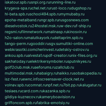
iskatour.spb.ru
snpi.org.ru
running-line.ru
krygeva-spa.ru
chel.net.ru
rust-loco.ru
dugshop.ru
hl-beta.spb.ru
school494.spb.ru
mymubaby.ru
epoha-metalband.ru
ngr.spb.ru
rusgosnews.com
dieselvostok.ru
24hostel.msk.ru
w-dev.ru
f-ship.ru
regsmi.ru
filmnetwork.ru
malinasp.ru
kinosvin.ru
h2o-salon.ru
malutkayork.ru
deltaprim.spb.ru
tango-perm.ru
gooddir.ru
sgv.su
multiki-online.com
webkrasotki.com
cherinvest.ru
detskiy-ostrov.ru
ankou.spb.ru
alvesta1.ru
pdf-creator.ru
nix-files.org.ru
sakhatoday.ru
elektrikersymboler.ru
sputnikyes.ru
golf2club.msk.ru
aeforums.ru
zallclub.ru
multimodal.msk.ru
habaigry.ru
haikko.ru
sobakopedia.ru
isz-fest.ru
ewnc.info
screensaver-clock.net.ru
volnav.spb.ru
comnat.ru
npf.net.ru
7bit.pp.ru
kalugatur.ru
tesiaes.ru
card.com.ru
kazanka.spb.ru
gildiya-kuznecov.ru
kameryboavision.ru
griffoncom.spb.ru
fabrika-emotsiy.ru