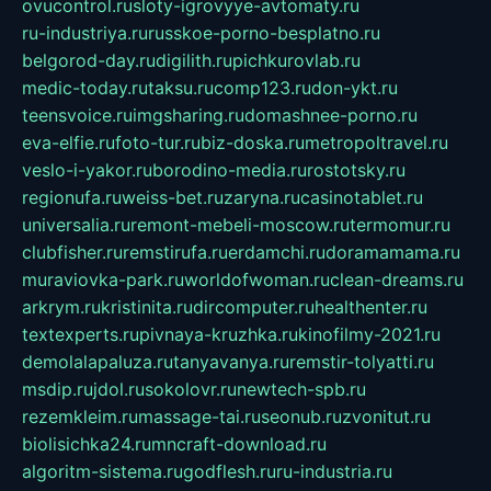
ovucontrol.ru
sloty-igrovyye-avtomaty.ru
ru-industriya.ru
russkoe-porno-besplatno.ru
belgorod-day.ru
digilith.ru
pichkurovlab.ru
medic-today.ru
taksu.ru
comp123.ru
don-ykt.ru
teensvoice.ru
imgsharing.ru
domashnee-porno.ru
eva-elfie.ru
foto-tur.ru
biz-doska.ru
metropoltravel.ru
veslo-i-yakor.ru
borodino-media.ru
rostotsky.ru
regionufa.ru
weiss-bet.ru
zaryna.ru
casinotablet.ru
universalia.ru
remont-mebeli-moscow.ru
termomur.ru
clubfisher.ru
remstirufa.ru
erdamchi.ru
doramamama.ru
muraviovka-park.ru
worldofwoman.ru
clean-dreams.ru
arkrym.ru
kristinita.ru
dircomputer.ru
healthenter.ru
textexperts.ru
pivnaya-kruzhka.ru
kinofilmy-2021.ru
demolalapaluza.ru
tanyavanya.ru
remstir-tolyatti.ru
msdip.ru
jdol.ru
sokolovr.ru
newtech-spb.ru
rezemkleim.ru
massage-tai.ru
seonub.ru
zvonitut.ru
biolisichka24.ru
mncraft-download.ru
algoritm-sistema.ru
godflesh.ru
ru-industria.ru