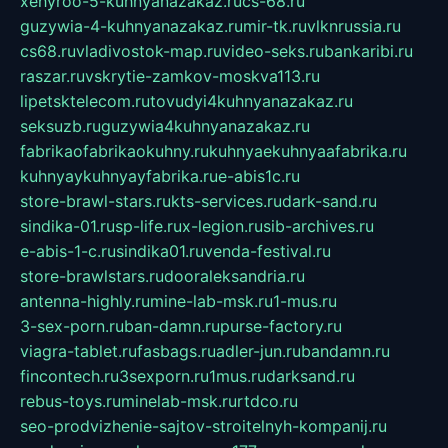
xehyroo-5-kuhnyanazakaz.ru
cs-68.ru
guzywia-4-kuhnyanazakaz.ru
mir-tk.ru
vlknrussia.ru
cs68.ru
vladivostok-map.ru
video-seks.ru
bankaribi.ru
raszar.ru
vskrytie-zamkov-moskva113.ru
lipetsktelecom.ru
tovudyi4kuhnyanazakaz.ru
seksuzb.ru
guzywia4kuhnyanazakaz.ru
fabrikaofabrikaokuhny.ru
kuhnyaekuhnyaafabrika.ru
kuhnyaykuhnyayfabrika.ru
e-abis1c.ru
store-brawl-stars.ru
kts-services.ru
dark-sand.ru
sindika-01.ru
sp-life.ru
x-legion.ru
sib-archives.ru
e-abis-1-c.ru
sindika01.ru
venda-festival.ru
store-brawlstars.ru
dooraleksandria.ru
antenna-highly.ru
mine-lab-msk.ru
1-mus.ru
3-sex-porn.ru
ban-damn.ru
purse-factory.ru
viagra-tablet.ru
fasbags.ru
adler-jun.ru
bandamn.ru
fincontech.ru
3sexporn.ru
1mus.ru
darksand.ru
rebus-toys.ru
minelab-msk.ru
rtdco.ru
seo-prodvizhenie-sajtov-stroitelnyh-kompanij.ru