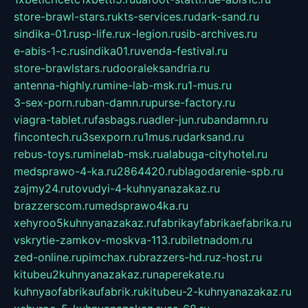
store-brawl-stars.ru
kts-services.ru
dark-sand.ru
sindika-01.ru
sp-life.ru
x-legion.ru
sib-archives.ru
e-abis-1-c.ru
sindika01.ru
venda-festival.ru
store-brawlstars.ru
dooraleksandria.ru
antenna-highly.ru
mine-lab-msk.ru
1-mus.ru
3-sex-porn.ru
ban-damn.ru
purse-factory.ru
viagra-tablet.ru
fasbags.ru
adler-jun.ru
bandamn.ru
fincontech.ru
3sexporn.ru
1mus.ru
darksand.ru
rebus-toys.ru
minelab-msk.ru
alabuga-cityhotel.ru
medsprawo-4-ka.ru
2864420.ru
blagodarenie-spb.ru
zajmy24.ru
tovudyi-4-kuhnyanazakaz.ru
brazzerscom.ru
medsprawo4ka.ru
xehyroo5kuhnyanazakaz.ru
fabrikayfabrikaefabrika.ru
vskrytie-zamkov-moskva-113.ru
biletnadom.ru
zed-online.ru
pimchax.ru
brazzers-hd.ru
z-host.ru
kitubeu2kuhnyanazakaz.ru
naperekate.ru
kuhnyaofabrikaufabrik.ru
kitubeu-2-kuhnyanazakaz.ru