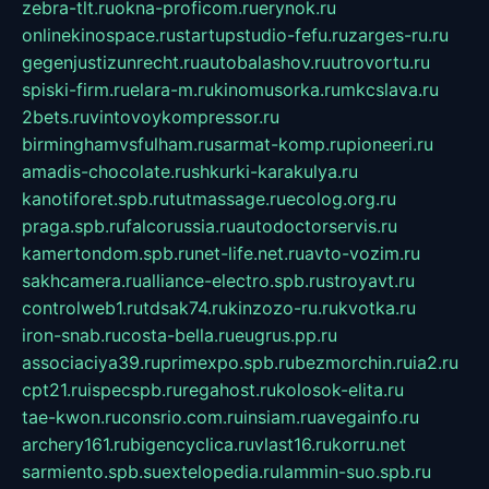
zebra-tlt.ru
okna-proficom.ru
erynok.ru
onlinekinospace.ru
startupstudio-fefu.ru
zarges-ru.ru
gegenjustizunrecht.ru
autobalashov.ru
utrovortu.ru
spiski-firm.ru
elara-m.ru
kinomusorka.ru
mkcslava.ru
2bets.ru
vintovoykompressor.ru
birminghamvsfulham.ru
sarmat-komp.ru
pioneeri.ru
amadis-chocolate.ru
shkurki-karakulya.ru
kanotiforet.spb.ru
tutmassage.ru
ecolog.org.ru
praga.spb.ru
falcorussia.ru
autodoctorservis.ru
kamertondom.spb.ru
net-life.net.ru
avto-vozim.ru
sakhcamera.ru
alliance-electro.spb.ru
stroyavt.ru
controlweb1.ru
tdsak74.ru
kinzozo-ru.ru
kvotka.ru
iron-snab.ru
costa-bella.ru
eugrus.pp.ru
associaciya39.ru
primexpo.spb.ru
bezmorchin.ru
ia2.ru
cpt21.ru
ispecspb.ru
regahost.ru
kolosok-elita.ru
tae-kwon.ru
consrio.com.ru
insiam.ru
avegainfo.ru
archery161.ru
bigencyclica.ru
vlast16.ru
korru.net
sarmiento.spb.su
extelopedia.ru
lammin-suo.spb.ru