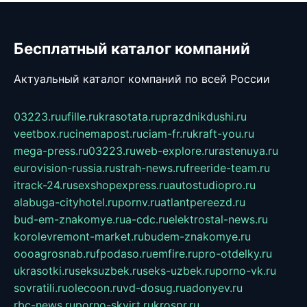
Бесплатный каталог компаний
Актуальный каталог компаний по всей России
03223.ru
ufille.ru
krasotata.ru
prazdnikdushi.ru
veetbox.ru
cinemapost.ru
ciam-fr.ru
kraft-you.ru
mega-press.ru
03223.ru
web-explore.ru
rastenuya.ru
eurovision-russia.ru
strah-news.ru
freeride-team.ru
itrack-24.ru
sexshopexpress.ru
autostudiopro.ru
alabuga-cityhotel.ru
pornv.ru
atlantpereezd.ru
bud-em-znakomye.ru
a-cdc.ru
elektrostal-news.ru
korolevremont-market.ru
budem-znakomye.ru
oooagrosnab.ru
fpodaso.ru
emfire.ru
pro-otdelky.ru
ukrasotki.ru
seksuzbek.ru
seks-uzbek.ru
porno-vk.ru
sovratili.ru
olecoon.ru
vd-dosug.ru
adonyev.ru
rbc-news.ru
porno-skvirt.ru
krospr.ru