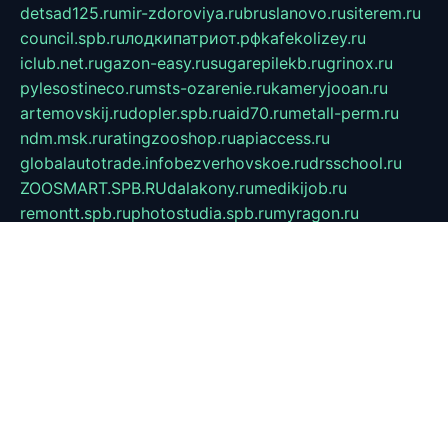
detsad125.ru
mir-zdoroviya.ru
bruslanovo.ru
siterem.ru
council.spb.ru
лодкипатриот.рф
kafekolizey.ru
iclub.net.ru
gazon-easy.ru
sugarepilekb.ru
grinox.ru
pylesostineco.ru
msts-ozarenie.ru
kameryjooan.ru
artemovskij.ru
dopler.spb.ru
aid70.ru
metall-perm.ru
ndm.msk.ru
ratingzooshop.ru
apiaccess.ru
globalautotrade.info
bezverhovskoe.ru
drsschool.ru
ZOOSMART.SPB.RU
dalakony.ru
medikijob.ru
remontt.spb.ru
photostudia.spb.ru
myragon.ru
terramia.ru
academy62.ru
gardengallereya.ru
rti.com.ru
artem-news.ru
biserinca.ru
krasnodarkurort.com
imshowtv.ru
mebel-v-tule.ru
mobtopik.ru
pcsecurity.net.ru
tool-sib.ru
multimetrunit.ru
sp-tour.ru
fan-cs.ru
santeh-russia.ru
symbian9.net.ru
DSHAIR.RU
tmmotors.spb.ru
xjocuricopii.com
musavtomat.msk.ru
obustrojdom.ru
sovetcik.ru
ybaranovskaya.ru
ppknews.ru
cult-alshei.ru
JAPANRUSSIA.RU
proekciyamebel.ru
imper-finans.ru
rim.org.ru