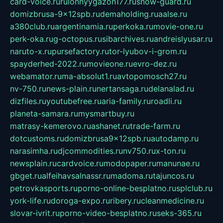
card-voice.ru
rulonnyygazon177.ru
snow-guard.ru
domizbrusa-9x12spb.ru
demaholding.ru
aalse.ru
a380club.ru
argentinamia.ru
perkoka.ru
movie-one.ru
perk-oka.ru
g-octopus.ru
sibarchives.ru
andreislyusar.ru
naruto-x.ru
pursefactory.ru
tor-lyubov-i-grom.ru
spayderhed-2022.ru
movieone.ru
evro-dez.ru
webamator.ru
ma-absolut1.ru
avtopomosch27.ru
nv-750.ru
news-plain.ru
nertansaga.ru
delanalad.ru
dizfiles.ru
youtubefree.ru
aria-family.ru
roadli.ru
planeta-samara.ru
mysmartbuy.ru
matrasy-kemerovo.ru
ashanet.ru
trade-farm.ru
dotcustoms.ru
domizbrusa9x12spb.ru
autodamp.ru
narasimha.ru
djcommodities.ru
nv750.ru
x-ton.ru
newsplain.ru
cardvoice.ru
modopaper.ru
manunae.ru
gbget.ru
alfeihavsalnassr.ru
madoma.ru
tajuncos.ru
petrovkasports.ru
porno-online-besplatno.ru
splclub.ru
york-life.ru
doroga-expo.ru
ribery.ru
cleanmedicine.ru
slovar-ivrit.ru
porno-video-besplatno.ru
seks-365.ru