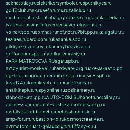
sakhatoday.ru
elektrikersymboler.ru
sputnikyes.ru
golf2club.msk.ru
aeforums.ru
zallclub.ru
multimodal.msk.ru
habaigry.ru
haikko.ru
sobakopedia.ru
isz-fest.ru
ewnc.info
screensaver-clock.net.ru
volnav.spb.ru
comnat.ru
npf.net.ru
7bit.pp.ru
kalugatur.ru
tesiaes.ru
card.com.ru
kazanka.spb.ru
gildiya-kuznecov.ru
kameryboavision.ru
griffoncom.spb.ru
fabrika-emotsiy.ru
PARK-MATROSOVA.RU
agat.spb.ru
avtoyurist-moskva1.ru
hardware.org.ru
схема-авто.рф
dg-lab.ru
angrup.ru
recruiter.spb.ru
music8.spb.ru
krsk124.ru
kubok.spb.ru
romanofforex.ru
analitikaplus.ru
spyonline.ru
zosikamery.ru
sloboda-ural.pp.ru
AUTO-COM.SU
hohota.net
alimy.ru
online-z.com
aromat-vostoka.ru
otdelkaexp.ru
mobilvest.ru
bbd.net.ru
mebelshop.msk.ru
smp-forum.ru
bastion-td.ru
kosmoscreative.ru
avrmotors.ru
art-galadesign.ru
tiffany-c.ru