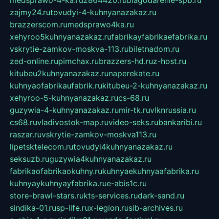
medsprawo-4-ka.ru
2864420.ru
blagodarenie-spb.ru
zajmy24.ru
tovudyi-4-kuhnyanazakaz.ru
brazzerscom.ru
medsprawo4ka.ru
xehyroo5kuhnyanazakaz.ru
fabrikayfabrikaefabrika.ru
vskrytie-zamkov-moskva-113.ru
biletnadom.ru
zed-online.ru
pimchax.ru
brazzers-hd.ru
z-host.ru
kitubeu2kuhnyanazakaz.ru
naperekate.ru
kuhnyaofabrikaufabrik.ru
kitubeu-2-kuhnyanazakaz.ru
xehyroo-5-kuhnyanazakaz.ru
cs-68.ru
guzywia-4-kuhnyanazakaz.ru
mir-tk.ru
vlknrussia.ru
cs68.ru
vladivostok-map.ru
video-seks.ru
bankaribi.ru
raszar.ru
vskrytie-zamkov-moskva113.ru
lipetsktelecom.ru
tovudyi4kuhnyanazakaz.ru
seksuzb.ru
guzywia4kuhnyanazakaz.ru
fabrikaofabrikaokuhny.ru
kuhnyaekuhnyaafabrika.ru
kuhnyaykuhnyayfabrika.ru
e-abis1c.ru
store-brawl-stars.ru
kts-services.ru
dark-sand.ru
sindika-01.ru
sp-life.ru
x-legion.ru
sib-archives.ru