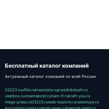
Бесплатный каталог компаний
Актуальный каталог компаний по всей России
03223.ru
ufille.ru
krasotata.ru
prazdnikdushi.ru
veetbox.ru
cinemapost.ru
ciam-fr.ru
kraft-you.ru
mega-press.ru
03223.ru
web-explore.ru
rastenuya.ru
eurovision-russia.ru
strah-news.ru
freeride-team.ru