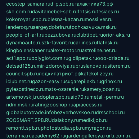
ecostep-samara.ru
d-p.spb.ru
галактика73.рф
sko.com.ru
davitamebel-spb.ru
fotsis.ru
tesiaes.ru
kokoroyari.spb.ru
blesna-kazan.ru
mossilver.ru
lenderoq.ru
sergeydobrin.ru
tochkazvuka.msk.ru
people-of-art.ru
bezzubova.ru
clubtibet.ru
orior-aks.ru
dynamoauto.ru
szk-favorit.ru
carlines.ru
flatnsk.ru
kingbolenskaner.ru
alex-motor.ru
astroline.net.ru
act1.spb.ru
polyglot.com.ru
gidlipetsk.ru
ooo-driada.ru
detsad125.ru
mir-zdoroviya.ru
bruslanovo.ru
siterem.ru
council.spb.ru
лодкипатриот.рф
kafekolizey.ru
iclub.net.ru
gazon-easy.ru
sugarepilekb.ru
grinox.ru
pylesostineco.ru
msts-ozarenie.ru
kameryjooan.ru
artemovskij.ru
dopler.spb.ru
aid70.ru
metall-perm.ru
ndm.msk.ru
ratingzooshop.ru
apiaccess.ru
globalautotrade.info
bezverhovskoe.ru
drsschool.ru
ZOOSMART.SPB.RU
dalakony.ru
medikijob.ru
remontt.spb.ru
photostudia.spb.ru
myragon.ru
terramia.ru
academy62.ru
gardengallereya.ru
rti.com.ru