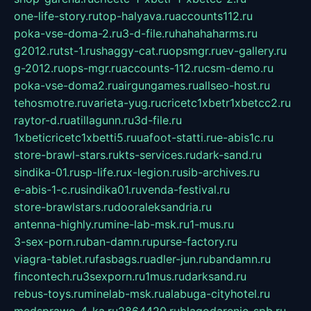
one-life-story.ru
top-halyava.ru
accounts112.ru
poka-vse-doma-2.ru
3-d-file.ru
hahahaharms.ru
g2012.ru
tst-1.ru
shaggy-cat.ru
opsmgr.ru
ev-gallery.ru
g-2012.ru
ops-mgr.ru
accounts-112.ru
csm-demo.ru
poka-vse-doma2.ru
airgungames.ru
allseo-host.ru
tehosmotre.ru
varieta-yug.ru
cricetc1xbetr1xbetcc2.ru
raytor-d.ru
atillagunn.ru
3d-file.ru
1xbeticricetc1xbetti5.ru
uafoot-statti.ru
e-abis1c.ru
store-brawl-stars.ru
kts-services.ru
dark-sand.ru
sindika-01.ru
sp-life.ru
x-legion.ru
sib-archives.ru
e-abis-1-c.ru
sindika01.ru
venda-festival.ru
store-brawlstars.ru
dooraleksandria.ru
antenna-highly.ru
mine-lab-msk.ru
1-mus.ru
3-sex-porn.ru
ban-damn.ru
purse-factory.ru
viagra-tablet.ru
fasbags.ru
adler-jun.ru
bandamn.ru
fincontech.ru
3sexporn.ru
1mus.ru
darksand.ru
rebus-toys.ru
minelab-msk.ru
alabuga-cityhotel.ru