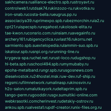
sakhcamera.ru
alliance-electro.spb.ru
stroyavt.ru
controlweb1.ru
tdsak74.ru
kinzozo-ru.ru
kvotka.ru
iron-snab.ru
costa-bella.ru
eugrus.pp.ru
associaciya39.ru
primexpo.spb.ru
bezmorchin.ru
ia2.ru
cpt21.ru
ispecspb.ru
regahost.ru
kolosok-elita.ru
tae-kwon.ru
consrio.com.ru
insiam.ru
avegainfo.ru
archery161.ru
bigencyclica.ru
vlast16.ru
korru.net
sarmiento.spb.su
extelopedia.ru
lammin-suo.spb.ru
iskatour.spb.ru
snpi.org.ru
running-line.ru
krygeva-spa.ru
chel.net.ru
rust-loco.ru
dugshop.ru
hl-beta.spb.ru
school494.spb.ru
mymubaby.ru
epoha-metalband.ru
ngr.spb.ru
rusgosnews.com
dieselvostok.ru
24hostel.msk.ru
w-dev.ru
f-ship.ru
regsmi.ru
filmnetwork.ru
malinasp.ru
kinosvin.ru
h2o-salon.ru
malutkayork.ru
deltaprim.spb.ru
tango-perm.ru
gooddir.ru
sgv.su
multiki-online.com
webkrasotki.com
cherinvest.ru
detskiy-ostrov.ru
ankou.spb.ru
alvesta1.ru
pdf-creator.ru
nix-files.org.ru