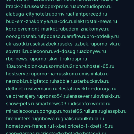
itrack-24.ru
sexshopexpress.ru
autostudiopro.ru
alabuga-cityhotel.ru
pornv.ru
atlantpereezd.ru
bud-em-znakomye.ru
a-cdc.ru
elektrostal-news.ru
korolevremont-market.ru
budem-znakomye.ru
oooagrosnab.ru
fpodaso.ru
emfire.ru
pro-otdelky.ru
ukrasotki.ru
seksuzbek.ru
seks-uzbek.ru
porno-vk.ru
sovratili.ru
olecoon.ru
vd-dosug.ru
adonyev.ru
rbc-news.ru
porno-skvirt.ru
krospr.ru
13autor-kolonka.ru
sormol.ru
2rich.ru
hostel-65.ru
hostserve.ru
porno-na-russkom.ru
mishinlab.ru
neznobi.ru
bigfatcc.ru
habble.ru
starbucksvia.ru
delfinet.ru
silvernano.ru
elestal.ru
vektor-doroga.ru
velotrenajery.ru
pronso54.ru
lenasever.ru
lovinskix.ru
show-pets.ru
smartnews03.ru
discofoxworld.ru
miraclecoon.ru
pongup.ru
hostel65.ru
liura.ru
glasspb.ru
firehunters.ru
gribowo.ru
gnalis.ru
bulkitula.ru
hometown-france.ru
1-xbeticricetc-1-xbetti-5.ru
shop-garena.ru
cricetc-1-xbetr-1-xbetcc-2.ru