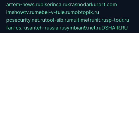
artem-news.ru
biserinca.ru
krasnodarkurort.com
imshowtv.ru
mebel-v-tule.ru
mobtopik.ru
pcsecurity.net.ru
tool-sib.ru
multimetrunit.ru
sp-tour.ru
fan-cs.ru
santeh-russia.ru
symbian9.net.ru
DSHAIR.RU
tmmotors.spb.ru
xjocuricopii.com
musavtomat.msk.ru
obustrojdom.ru
sovetcik.ru
ybaranovskaya.ru
ppknews.ru
cult-alshei.ru
JAPANRUSSIA.RU
proekciyamebel.ru
imper-finans.ru
rim.org.ru
glamourai.ru
brassminus.ru
zabor-pro.ru
ftn.pp.ru
dorogoe58.ru
laimengpacker.ru
kuzova-zapchasti.ru
sageerp.ru
taxodrom.ru
dsrazvitie.ru
hardcity.net.ru
ratinghomegames.ru
topservice25.ru
gubernyan.ru
gtglasslined.ru
ii4.ru
tssport.spb.ru
andorra24.com
blackwallstreet.ru
oboimos.ru
optim-doors.com.ru
ikuch.ru
nycr.org.ru
npa21.ru
vremya-ch.spb.ru
desert000.ru
ivtorgi.ru
ifiori.ru
catalog-statei.ru
dcv.org.ru
spetsmaster174.ru
ipkameryhiseeu.ru
dum26.ru
ruspol.spb.ru
fr-opendp.ru
kam-solnyshko.ru