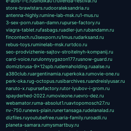
e-abis-1-c.ru
sindika01.ru
venda-festival.ru
store-brawlstars.ru
dooraleksandria.ru
antenna-highly.ru
mine-lab-msk.ru
1-mus.ru
3-sex-porn.ru
ban-damn.ru
purse-factory.ru
viagra-tablet.ru
fasbags.ru
adler-jun.ru
bandamn.ru
fincontech.ru
3sexporn.ru
1mus.ru
darksand.ru
rebus-toys.ru
minelab-msk.ru
rtdco.ru
seo-prodvizhenie-sajtov-stroitelnyh-kompanij.ru
card-voice.ru
rulonnyygazon177.ru
snow-guard.ru
domizbrusa-9x12spb.ru
demaholding.ru
aalse.ru
a380club.ru
argentinamia.ru
perkoka.ru
movie-one.ru
perk-oka.ru
g-octopus.ru
sibarchives.ru
andreislyusar.ru
naruto-x.ru
pursefactory.ru
tor-lyubov-i-grom.ru
spayderhed-2022.ru
movieone.ru
evro-dez.ru
webamator.ru
ma-absolut1.ru
avtopomosch27.ru
nv-750.ru
news-plain.ru
nertansaga.ru
delanalad.ru
dizfiles.ru
youtubefree.ru
aria-family.ru
roadli.ru
planeta-samara.ru
mysmartbuy.ru