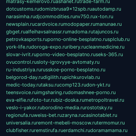
matrasy-kemerovo.ru
ashanet.ru
trade-farm.ru
dotcustoms.ru
domizbrusa9x12spb.ru
autodamp.ru
narasimha.ru
djcommodities.ru
nv750.ru
x-ton.ru
newsplain.ru
cardvoice.ru
modopaper.ru
manunae.ru
gbget.ru
alfeihavsalnassr.ru
madoma.ru
tajuncos.ru
petrovkasports.ru
porno-online-besplatno.ru
splclub.ru
york-life.ru
doroga-expo.ru
ribery.ru
cleanmedicine.ru
slovar-ivrit.ru
porno-video-besplatno.ru
seks-365.ru
ovucontrol.ru
sloty-igrovyye-avtomaty.ru
ru-industriya.ru
russkoe-porno-besplatno.ru
belgorod-day.ru
digilith.ru
pichkurovlab.ru
medic-today.ru
taksu.ru
comp123.ru
don-ykt.ru
teensvoice.ru
imgsharing.ru
domashnee-porno.ru
eva-elfie.ru
foto-tur.ru
biz-doska.ru
metropoltravel.ru
veslo-i-yakor.ru
borodino-media.ru
rostotsky.ru
regionufa.ru
weiss-bet.ru
zaryna.ru
casinotablet.ru
universalia.ru
remont-mebeli-moscow.ru
termomur.ru
clubfisher.ru
remstirufa.ru
erdamchi.ru
doramamama.ru