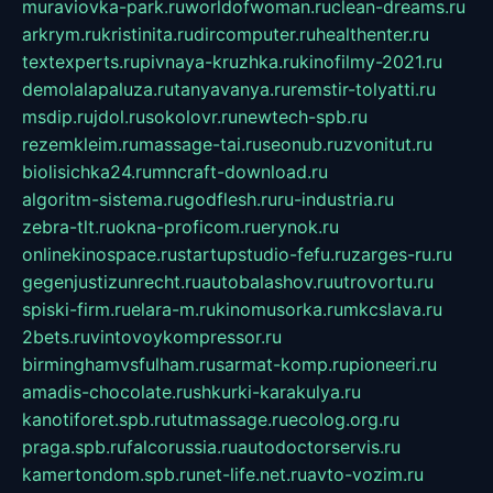
muraviovka-park.ru
worldofwoman.ru
clean-dreams.ru
arkrym.ru
kristinita.ru
dircomputer.ru
healthenter.ru
textexperts.ru
pivnaya-kruzhka.ru
kinofilmy-2021.ru
demolalapaluza.ru
tanyavanya.ru
remstir-tolyatti.ru
msdip.ru
jdol.ru
sokolovr.ru
newtech-spb.ru
rezemkleim.ru
massage-tai.ru
seonub.ru
zvonitut.ru
biolisichka24.ru
mncraft-download.ru
algoritm-sistema.ru
godflesh.ru
ru-industria.ru
zebra-tlt.ru
okna-proficom.ru
erynok.ru
onlinekinospace.ru
startupstudio-fefu.ru
zarges-ru.ru
gegenjustizunrecht.ru
autobalashov.ru
utrovortu.ru
spiski-firm.ru
elara-m.ru
kinomusorka.ru
mkcslava.ru
2bets.ru
vintovoykompressor.ru
birminghamvsfulham.ru
sarmat-komp.ru
pioneeri.ru
amadis-chocolate.ru
shkurki-karakulya.ru
kanotiforet.spb.ru
tutmassage.ru
ecolog.org.ru
praga.spb.ru
falcorussia.ru
autodoctorservis.ru
kamertondom.spb.ru
net-life.net.ru
avto-vozim.ru