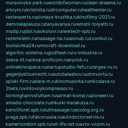
muraviovka-park.ru
worldofwoman.ru
clean-dreams.ru
arkrym.ru
kristinita.ru
dircomputer.ru
healthenter.ru
textexperts.ru
pivnaya-kruzhka.ru
kinofilmy-2021.ru
demolalapaluza.ru
tanyavanya.ru
remstir-tolyatti.ru
msdip.ru
jdol.ru
sokolovr.ru
newtech-spb.ru
rezemkleim.ru
massage-tai.ru
seonub.ru
zvonitut.ru
biolisichka24.ru
mncraft-download.ru
algoritm-sistema.ru
godflesh.ru
ru-industria.ru
zebra-tlt.ru
okna-proficom.ru
erynok.ru
onlinekinospace.ru
startupstudio-fefu.ru
zarges-ru.ru
gegenjustizunrecht.ru
autobalashov.ru
utrovortu.ru
spiski-firm.ru
elara-m.ru
kinomusorka.ru
mkcslava.ru
2bets.ru
vintovoykompressor.ru
birminghamvsfulham.ru
sarmat-komp.ru
pioneeri.ru
amadis-chocolate.ru
shkurki-karakulya.ru
kanotiforet.spb.ru
tutmassage.ru
ecolog.org.ru
praga.spb.ru
falcorussia.ru
autodoctorservis.ru
kamertondom.spb.ru
net-life.net.ru
avto-vozim.ru