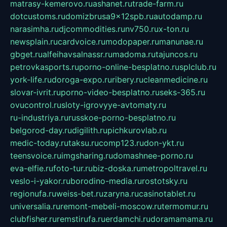
matrasy-kemerovo.ru
ashanet.ru
trade-farm.ru
dotcustoms.ru
domizbrusa9x12spb.ru
autodamp.ru
narasimha.ru
djcommodities.ru
nv750.ru
x-ton.ru
newsplain.ru
cardvoice.ru
modopaper.ru
manunae.ru
gbget.ru
alfeihavsalnassr.ru
madoma.ru
tajuncos.ru
petrovkasports.ru
porno-online-besplatno.ru
splclub.ru
york-life.ru
doroga-expo.ru
ribery.ru
cleanmedicine.ru
slovar-ivrit.ru
porno-video-besplatno.ru
seks-365.ru
ovucontrol.ru
sloty-igrovyye-avtomaty.ru
ru-industriya.ru
russkoe-porno-besplatno.ru
belgorod-day.ru
digilith.ru
pichkurovlab.ru
medic-today.ru
taksu.ru
comp123.ru
don-ykt.ru
teensvoice.ru
imgsharing.ru
domashnee-porno.ru
eva-elfie.ru
foto-tur.ru
biz-doska.ru
metropoltravel.ru
veslo-i-yakor.ru
borodino-media.ru
rostotsky.ru
regionufa.ru
weiss-bet.ru
zaryna.ru
casinotablet.ru
universalia.ru
remont-mebeli-moscow.ru
termomur.ru
clubfisher.ru
remstirufa.ru
erdamchi.ru
doramamama.ru