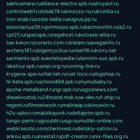
sakhcamera.ru
alliance-electro.spb.ru
stroyavt.ru
controlweb1.ru
tdsak74.ru
kinzozo-ru.ru
kvotka.ru
iron-snab.ru
costa-bella.ru
eugrus.pp.ru
associaciya39.ru
primexpo.spb.ru
bezmorchin.ru
ia2.ru
cpt21.ru
ispecspb.ru
regahost.ru
kolosok-elita.ru
tae-kwon.ru
consrio.com.ru
insiam.ru
avegainfo.ru
archery161.ru
bigencyclica.ru
vlast16.ru
korru.net
sarmiento.spb.su
extelopedia.ru
lammin-suo.spb.ru
iskatour.spb.ru
snpi.org.ru
running-line.ru
krygeva-spa.ru
chel.net.ru
rust-loco.ru
dugshop.ru
hl-beta.spb.ru
school494.spb.ru
mymubaby.ru
epoha-metalband.ru
ngr.spb.ru
rusgosnews.com
dieselvostok.ru
24hostel.msk.ru
w-dev.ru
f-ship.ru
regsmi.ru
filmnetwork.ru
malinasp.ru
kinosvin.ru
h2o-salon.ru
malutkayork.ru
deltaprim.spb.ru
tango-perm.ru
gooddir.ru
sgv.su
multiki-online.com
webkrasotki.com
cherinvest.ru
detskiy-ostrov.ru
ankou.spb.ru
alvesta1.ru
pdf-creator.ru
nix-files.org.ru