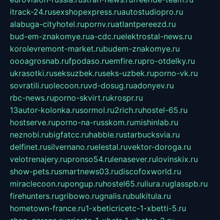
itrack-24.ru
sexshopexpress.ru
autostudiopro.ru
alabuga-cityhotel.ru
pornv.ru
atlantpereezd.ru
bud-em-znakomye.ru
a-cdc.ru
elektrostal-news.ru
korolevremont-market.ru
budem-znakomye.ru
oooagrosnab.ru
fpodaso.ru
emfire.ru
pro-otdelky.ru
ukrasotki.ru
seksuzbek.ru
seks-uzbek.ru
porno-vk.ru
sovratili.ru
olecoon.ru
vd-dosug.ru
adonyev.ru
rbc-news.ru
porno-skvirt.ru
krospr.ru
13autor-kolonka.ru
sormol.ru
2rich.ru
hostel-65.ru
hostserve.ru
porno-na-russkom.ru
mishinlab.ru
neznobi.ru
bigfatcc.ru
habble.ru
starbucksvia.ru
delfinet.ru
silvernano.ru
elestal.ru
vektor-doroga.ru
velotrenajery.ru
pronso54.ru
lenasever.ru
lovinskix.ru
show-pets.ru
smartnews03.ru
discofoxworld.ru
miraclecoon.ru
pongup.ru
hostel65.ru
liura.ru
glasspb.ru
firehunters.ru
gribowo.ru
gnalis.ru
bulkitula.ru
hometown-france.ru
1-xbeticricetc-1-xbetti-5.ru