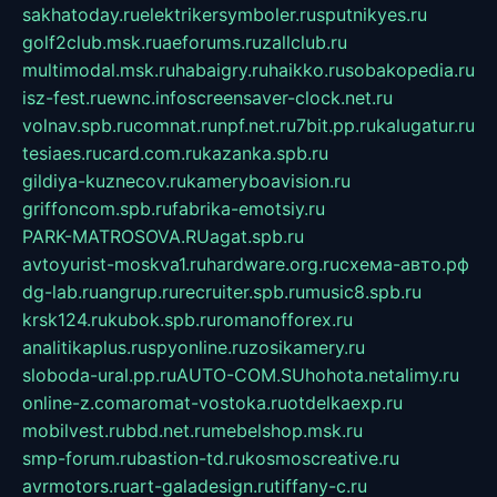
sakhatoday.ru
elektrikersymboler.ru
sputnikyes.ru
golf2club.msk.ru
aeforums.ru
zallclub.ru
multimodal.msk.ru
habaigry.ru
haikko.ru
sobakopedia.ru
isz-fest.ru
ewnc.info
screensaver-clock.net.ru
volnav.spb.ru
comnat.ru
npf.net.ru
7bit.pp.ru
kalugatur.ru
tesiaes.ru
card.com.ru
kazanka.spb.ru
gildiya-kuznecov.ru
kameryboavision.ru
griffoncom.spb.ru
fabrika-emotsiy.ru
PARK-MATROSOVA.RU
agat.spb.ru
avtoyurist-moskva1.ru
hardware.org.ru
схема-авто.рф
dg-lab.ru
angrup.ru
recruiter.spb.ru
music8.spb.ru
krsk124.ru
kubok.spb.ru
romanofforex.ru
analitikaplus.ru
spyonline.ru
zosikamery.ru
sloboda-ural.pp.ru
AUTO-COM.SU
hohota.net
alimy.ru
online-z.com
aromat-vostoka.ru
otdelkaexp.ru
mobilvest.ru
bbd.net.ru
mebelshop.msk.ru
smp-forum.ru
bastion-td.ru
kosmoscreative.ru
avrmotors.ru
art-galadesign.ru
tiffany-c.ru