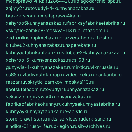
medsprawo-4-ka.ru
2864420.ru
blagodarenie-spb.ru
zajmy24.ru
tovudyi-4-kuhnyanazakaz.ru
brazzerscom.ru
medsprawo4ka.ru
xehyroo5kuhnyanazakaz.ru
fabrikayfabrikaefabrika.ru
vskrytie-zamkov-moskva-113.ru
biletnadom.ru
zed-online.ru
pimchax.ru
brazzers-hd.ru
z-host.ru
kitubeu2kuhnyanazakaz.ru
naperekate.ru
kuhnyaofabrikaufabrik.ru
kitubeu-2-kuhnyanazakaz.ru
xehyroo-5-kuhnyanazakaz.ru
cs-68.ru
guzywia-4-kuhnyanazakaz.ru
mir-tk.ru
vlknrussia.ru
cs68.ru
vladivostok-map.ru
video-seks.ru
bankaribi.ru
raszar.ru
vskrytie-zamkov-moskva113.ru
lipetsktelecom.ru
tovudyi4kuhnyanazakaz.ru
seksuzb.ru
guzywia4kuhnyanazakaz.ru
fabrikaofabrikaokuhny.ru
kuhnyaekuhnyaafabrika.ru
kuhnyaykuhnyayfabrika.ru
e-abis1c.ru
store-brawl-stars.ru
kts-services.ru
dark-sand.ru
sindika-01.ru
sp-life.ru
x-legion.ru
sib-archives.ru