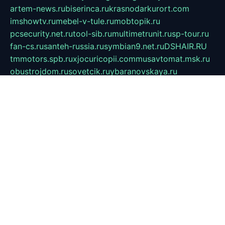
artem-news.ru
biserinca.ru
krasnodarkurort.com
imshowtv.ru
mebel-v-tule.ru
mobtopik.ru
pcsecurity.net.ru
tool-sib.ru
multimetrunit.ru
sp-tour.ru
fan-cs.ru
santeh-russia.ru
symbian9.net.ru
DSHAIR.RU
tmmotors.spb.ru
xjocuricopii.com
musavtomat.msk.ru
obustrojdom.ru
sovetcik.ru
ybaranovskaya.ru
ppknews.ru
cult-alshei.ru
JAPANRUSSIA.RU
proekciyamebel.ru
imper-finans.ru
rim.org.ru
glamourai.ru
brassminus.ru
zabor-pro.ru
ftn.pp.ru
dorogoe58.ru
laimengpacker.ru
kuzova-zapchasti.ru
sageerp.ru
taxodrom.ru
dsrazvitie.ru
hardcity.net.ru
ratinghomegames.ru
topservice25.ru
gubernyan.ru
gtglasslined.ru
ii4.ru
tssport.spb.ru
andorra24.com
blackwallstreet.ru
oboimos.ru
optim-doors.com.ru
ikuch.ru
nycr.org.ru
npa21.ru
vremya-ch.spb.ru
desert000.ru
ivtorgi.ru
ifiori.ru
catalog-statei.ru
dcv.org.ru
spetsmaster174.ru
ipkameryhiseeu.ru
dum26.ru
ruspol.spb.ru
fr-opendp.ru
kam-solnyshko.ru