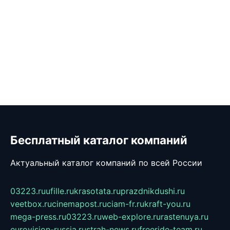
Бесплатный каталог компаний
Актуальный каталог компаний по всей России
03223.ru
ufille.ru
krasotata.ru
prazdnikdushi.ru
veetbox.ru
cinemapost.ru
ciam-fr.ru
kraft-you.ru
mega-press.ru
03223.ru
web-explore.ru
rastenuya.ru
eurovision-russia.ru
strah-news.ru
freeride-team.ru