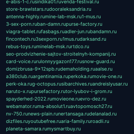
e-abis-1-c.ru
sindika01.ru
venda-festival.ru
store-brawlstars.ru
dooraleksandria.ru
antenna-highly.ru
mine-lab-msk.ru
1-mus.ru
3-sex-porn.ru
ban-damn.ru
purse-factory.ru
viagra-tablet.ru
fasbags.ru
adler-jun.ru
bandamn.ru
fincontech.ru
3sexporn.ru
1mus.ru
darksand.ru
rebus-toys.ru
minelab-msk.ru
rtdco.ru
seo-prodvizhenie-sajtov-stroitelnyh-kompanij.ru
card-voice.ru
rulonnyygazon177.ru
snow-guard.ru
domizbrusa-9x12spb.ru
demaholding.ru
aalse.ru
a380club.ru
argentinamia.ru
perkoka.ru
movie-one.ru
perk-oka.ru
g-octopus.ru
sibarchives.ru
andreislyusar.ru
naruto-x.ru
pursefactory.ru
tor-lyubov-i-grom.ru
spayderhed-2022.ru
movieone.ru
evro-dez.ru
webamator.ru
ma-absolut1.ru
avtopomosch27.ru
nv-750.ru
news-plain.ru
nertansaga.ru
delanalad.ru
dizfiles.ru
youtubefree.ru
aria-family.ru
roadli.ru
planeta-samara.ru
mysmartbuy.ru