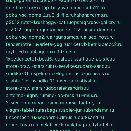
shop-garena.ru
cricetc-1-xbetr-1-xbetcc-2.ru
one-life-story.ru
top-halyava.ru
accounts112.ru
poka-vse-doma-2.ru
3-d-file.ru
hahahaharms.ru
g2012.ru
tst-1.ru
shaggy-cat.ru
opsmgr.ru
ev-gallery.ru
g-2012.ru
ops-mgr.ru
accounts-112.ru
csm-demo.ru
poka-vse-doma2.ru
airgungames.ru
allseo-host.ru
tehosmotre.ru
varieta-yug.ru
cricetc1xbetr1xbetcc2.ru
raytor-d.ru
atillagunn.ru
3d-file.ru
1xbeticricetc1xbetti5.ru
uafoot-statti.ru
e-abis1c.ru
store-brawl-stars.ru
kts-services.ru
dark-sand.ru
sindika-01.ru
sp-life.ru
x-legion.ru
sib-archives.ru
e-abis-1-c.ru
sindika01.ru
venda-festival.ru
store-brawlstars.ru
dooraleksandria.ru
antenna-highly.ru
mine-lab-msk.ru
1-mus.ru
3-sex-porn.ru
ban-damn.ru
purse-factory.ru
viagra-tablet.ru
fasbags.ru
adler-jun.ru
bandamn.ru
fincontech.ru
3sexporn.ru
1mus.ru
darksand.ru
rebus-toys.ru
minelab-msk.ru
alabuga-cityhotel.ru