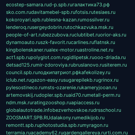
ecostep-samara.ru
d-p.spb.ru
галактика73.рф
sko.com.ru
davitamebel-spb.ru
fotsis.ru
tesiaes.ru
kokoroyari.spb.ru
blesna-kazan.ru
mossilver.ru
lenderoq.ru
sergeydobrin.ru
tochkazvuka.msk.ru
people-of-art.ru
bezzubova.ru
clubtibet.ru
orior-aks.ru
dynamoauto.ru
szk-favorit.ru
carlines.ru
flatnsk.ru
kingbolenskaner.ru
alex-motor.ru
astroline.net.ru
act1.spb.ru
polyglot.com.ru
gidlipetsk.ru
ooo-driada.ru
detsad125.ru
mir-zdoroviya.ru
bruslanovo.ru
siterem.ru
council.spb.ru
лодкипатриот.рф
kafekolizey.ru
iclub.net.ru
gazon-easy.ru
sugarepilekb.ru
grinox.ru
pylesostineco.ru
msts-ozarenie.ru
kameryjooan.ru
artemovskij.ru
dopler.spb.ru
aid70.ru
metall-perm.ru
ndm.msk.ru
ratingzooshop.ru
apiaccess.ru
globalautotrade.info
bezverhovskoe.ru
drsschool.ru
ZOOSMART.SPB.RU
dalakony.ru
medikijob.ru
remontt.spb.ru
photostudia.spb.ru
myragon.ru
terramia.ru
academy62.ru
gardengallereya.ru
rti.com.ru