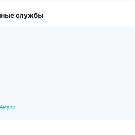
чные службы
-Амуре