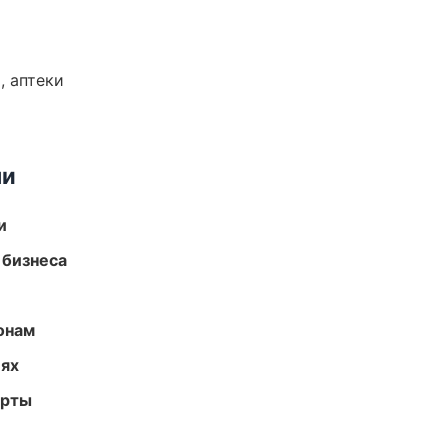
, аптеки
ми
и
 бизнеса
онам
иях
арты