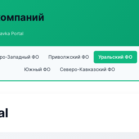
компаний
avka Portal
ро-Западный ФО
Приволжский ФО
Уральский ФО
Южный ФО
Северо-Кавказский ФО
al