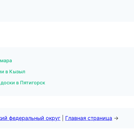
амара
сии в Кызыл
 доски в Пятигорск
кий федеральный округ
|
Главная страница
→