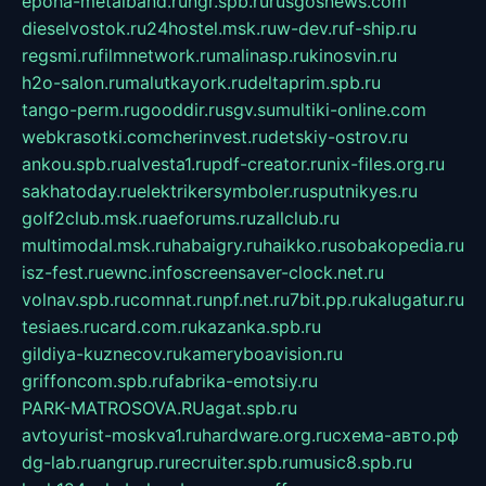
epoha-metalband.ru
ngr.spb.ru
rusgosnews.com
dieselvostok.ru
24hostel.msk.ru
w-dev.ru
f-ship.ru
regsmi.ru
filmnetwork.ru
malinasp.ru
kinosvin.ru
h2o-salon.ru
malutkayork.ru
deltaprim.spb.ru
tango-perm.ru
gooddir.ru
sgv.su
multiki-online.com
webkrasotki.com
cherinvest.ru
detskiy-ostrov.ru
ankou.spb.ru
alvesta1.ru
pdf-creator.ru
nix-files.org.ru
sakhatoday.ru
elektrikersymboler.ru
sputnikyes.ru
golf2club.msk.ru
aeforums.ru
zallclub.ru
multimodal.msk.ru
habaigry.ru
haikko.ru
sobakopedia.ru
isz-fest.ru
ewnc.info
screensaver-clock.net.ru
volnav.spb.ru
comnat.ru
npf.net.ru
7bit.pp.ru
kalugatur.ru
tesiaes.ru
card.com.ru
kazanka.spb.ru
gildiya-kuznecov.ru
kameryboavision.ru
griffoncom.spb.ru
fabrika-emotsiy.ru
PARK-MATROSOVA.RU
agat.spb.ru
avtoyurist-moskva1.ru
hardware.org.ru
схема-авто.рф
dg-lab.ru
angrup.ru
recruiter.spb.ru
music8.spb.ru