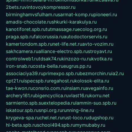
2bets.ru
vintovoykompressor.ru
birminghamvsfulham.ru
sarmat-komp.ru
pioneeri.ru
amadis-chocolate.ru
shkurki-karakulya.ru
kanotiforet.spb.ru
tutmassage.ru
ecolog.org.ru
praga.spb.ru
falcorussia.ru
autodoctorservis.ru
kamertondom.spb.ru
net-life.net.ru
avto-vozim.ru
sakhcamera.ru
alliance-electro.spb.ru
stroyavt.ru
controlweb1.ru
tdsak74.ru
kinzozo-ru.ru
kvotka.ru
iron-snab.ru
costa-bella.ru
eugrus.pp.ru
associaciya39.ru
primexpo.spb.ru
bezmorchin.ru
ia2.ru
cpt21.ru
ispecspb.ru
regahost.ru
kolosok-elita.ru
tae-kwon.ru
consrio.com.ru
insiam.ru
avegainfo.ru
archery161.ru
bigencyclica.ru
vlast16.ru
korru.net
sarmiento.spb.su
extelopedia.ru
lammin-suo.spb.ru
iskatour.spb.ru
snpi.org.ru
running-line.ru
krygeva-spa.ru
chel.net.ru
rust-loco.ru
dugshop.ru
hl-beta.spb.ru
school494.spb.ru
mymubaby.ru