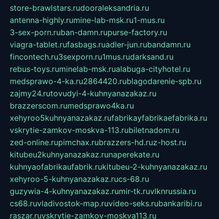
store-brawlstars.ru
dooraleksandria.ru
antenna-highly.ru
mine-lab-msk.ru
1-mus.ru
3-sex-porn.ru
ban-damn.ru
purse-factory.ru
viagra-tablet.ru
fasbags.ru
adler-jun.ru
bandamn.ru
fincontech.ru
3sexporn.ru
1mus.ru
darksand.ru
rebus-toys.ru
minelab-msk.ru
alabuga-cityhotel.ru
medsprawo-4-ka.ru
2864420.ru
blagodarenie-spb.ru
zajmy24.ru
tovudyi-4-kuhnyanazakaz.ru
brazzerscom.ru
medsprawo4ka.ru
xehyroo5kuhnyanazakaz.ru
fabrikayfabrikaefabrika.ru
vskrytie-zamkov-moskva-113.ru
biletnadom.ru
zed-online.ru
pimchax.ru
brazzers-hd.ru
z-host.ru
kitubeu2kuhnyanazakaz.ru
naperekate.ru
kuhnyaofabrikaufabrik.ru
kitubeu-2-kuhnyanazakaz.ru
xehyroo-5-kuhnyanazakaz.ru
cs-68.ru
guzywia-4-kuhnyanazakaz.ru
mir-tk.ru
vlknrussia.ru
cs68.ru
vladivostok-map.ru
video-seks.ru
bankaribi.ru
raszar.ru
vskrytie-zamkov-moskva113.ru