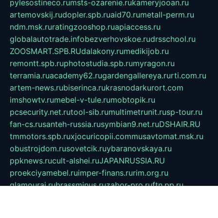
pylesostineco.ru
msts-ozarenie.ru
kameryjooan.ru
artemovskij.ru
dopler.spb.ru
aid70.ru
metall-perm.ru
ndm.msk.ru
ratingzooshop.ru
apiaccess.ru
globalautotrade.info
bezverhovskoe.ru
drsschool.ru
ZOOSMART.SPB.RU
dalakony.ru
medikijob.ru
remontt.spb.ru
photostudia.spb.ru
myragon.ru
terramia.ru
academy62.ru
gardengallereya.ru
rti.com.ru
artem-news.ru
biserinca.ru
krasnodarkurort.com
imshowtv.ru
mebel-v-tule.ru
mobtopik.ru
pcsecurity.net.ru
tool-sib.ru
multimetrunit.ru
sp-tour.ru
fan-cs.ru
santeh-russia.ru
symbian9.net.ru
DSHAIR.RU
tmmotors.spb.ru
xjocuricopii.com
musavtomat.msk.ru
obustrojdom.ru
sovetcik.ru
ybaranovskaya.ru
ppknews.ru
cult-alshei.ru
JAPANRUSSIA.RU
proekciyamebel.ru
imper-finans.ru
rim.org.ru
glamourai.ru
brassminus.ru
zabor-pro.ru
ftn.pp.ru
dorogoe58.ru
laimengpacker.ru
kuzova-zapchasti.ru
sageerp.ru
taxodrom.ru
dsrazvitie.ru
hardcity.net.ru