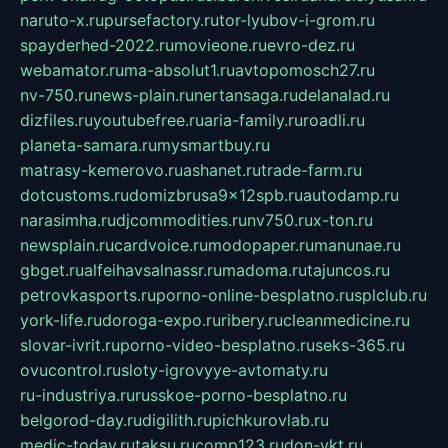
naruto-x.ru
pursefactory.ru
tor-lyubov-i-grom.ru
spayderhed-2022.ru
movieone.ru
evro-dez.ru
webamator.ru
ma-absolut1.ru
avtopomosch27.ru
nv-750.ru
news-plain.ru
nertansaga.ru
delanalad.ru
dizfiles.ru
youtubefree.ru
aria-family.ru
roadli.ru
planeta-samara.ru
mysmartbuy.ru
matrasy-kemerovo.ru
ashanet.ru
trade-farm.ru
dotcustoms.ru
domizbrusa9x12spb.ru
autodamp.ru
narasimha.ru
djcommodities.ru
nv750.ru
x-ton.ru
newsplain.ru
cardvoice.ru
modopaper.ru
manunae.ru
gbget.ru
alfeihavsalnassr.ru
madoma.ru
tajuncos.ru
petrovkasports.ru
porno-online-besplatno.ru
splclub.ru
york-life.ru
doroga-expo.ru
ribery.ru
cleanmedicine.ru
slovar-ivrit.ru
porno-video-besplatno.ru
seks-365.ru
ovucontrol.ru
sloty-igrovyye-avtomaty.ru
ru-industriya.ru
russkoe-porno-besplatno.ru
belgorod-day.ru
digilith.ru
pichkurovlab.ru
medic-today.ru
taksu.ru
comp123.ru
don-ykt.ru