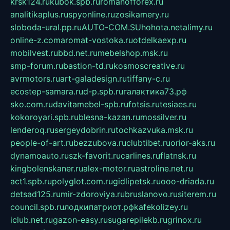
krsk124.ru
kubok.spb.ru
romanofforex.ru
analitikaplus.ru
spyonline.ru
zosikamery.ru
sloboda-ural.pp.ru
AUTO-COM.SU
hohota.net
alimy.ru
online-z.com
aromat-vostoka.ru
otdelkaexp.ru
mobilvest.ru
bbd.net.ru
mebelshop.msk.ru
smp-forum.ru
bastion-td.ru
kosmoscreative.ru
avrmotors.ru
art-galadesign.ru
tiffany-c.ru
ecostep-samara.ru
d-p.spb.ru
галактика73.рф
sko.com.ru
davitamebel-spb.ru
fotsis.ru
tesiaes.ru
kokoroyari.spb.ru
blesna-kazan.ru
mossilver.ru
lenderoq.ru
sergeydobrin.ru
tochkazvuka.msk.ru
people-of-art.ru
bezzubova.ru
clubtibet.ru
orior-aks.ru
dynamoauto.ru
szk-favorit.ru
carlines.ru
flatnsk.ru
kingbolenskaner.ru
alex-motor.ru
astroline.net.ru
act1.spb.ru
polyglot.com.ru
gidlipetsk.ru
ooo-driada.ru
detsad125.ru
mir-zdoroviya.ru
bruslanovo.ru
siterem.ru
council.spb.ru
лодкипатриот.рф
kafekolizey.ru
iclub.net.ru
gazon-easy.ru
sugarepilekb.ru
grinox.ru