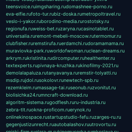
teensvoice.ru
imgsharing.ru
domashnee-porno.ru
eva-elfie.ru
foto-tur.ru
biz-doska.ru
metropoltravel.ru
veslo-i-yakor.ru
borodino-media.ru
rostotsky.ru
regionufa.ru
weiss-bet.ru
zaryna.ru
casinotablet.ru
universalia.ru
remont-mebeli-moscow.ru
termomur.ru
clubfisher.ru
remstirufa.ru
erdamchi.ru
doramamama.ru
muraviovka-park.ru
worldofwoman.ru
clean-dreams.ru
arkrym.ru
kristinita.ru
dircomputer.ru
healthenter.ru
textexperts.ru
pivnaya-kruzhka.ru
kinofilmy-2021.ru
demolalapaluza.ru
tanyavanya.ru
remstir-tolyatti.ru
msdip.ru
jdol.ru
sokolovr.ru
newtech-spb.ru
rezemkleim.ru
massage-tai.ru
seonub.ru
zvonitut.ru
biolisichka24.ru
mncraft-download.ru
algoritm-sistema.ru
godflesh.ru
ru-industria.ru
zebra-tlt.ru
okna-proficom.ru
erynok.ru
onlinekinospace.ru
startupstudio-fefu.ru
zarges-ru.ru
gegenjustizunrecht.ru
autobalashov.ru
utrovortu.ru
spiski-firm.ru
elara-m.ru
kinomusorka.ru
mkcslava.ru