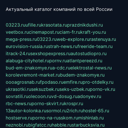
Актуальный каталог компаний по всей России
03223.ru
ufille.ru
krasotata.ru
prazdnikdushi.ru
veetbox.ru
cinemapost.ru
ciam-fr.ru
kraft-you.ru
mega-press.ru
03223.ru
web-explore.ru
rastenuya.ru
eurovision-russia.ru
strah-news.ru
freeride-team.ru
itrack-24.ru
sexshopexpress.ru
autostudiopro.ru
alabuga-cityhotel.ru
pornv.ru
atlantpereezd.ru
bud-em-znakomye.ru
a-cdc.ru
elektrostal-news.ru
korolevremont-market.ru
budem-znakomye.ru
oooagrosnab.ru
fpodaso.ru
emfire.ru
pro-otdelky.ru
ukrasotki.ru
seksuzbek.ru
seks-uzbek.ru
porno-vk.ru
sovratili.ru
olecoon.ru
vd-dosug.ru
adonyev.ru
rbc-news.ru
porno-skvirt.ru
krospr.ru
13autor-kolonka.ru
sormol.ru
2rich.ru
hostel-65.ru
hostserve.ru
porno-na-russkom.ru
mishinlab.ru
neznobi.ru
bigfatcc.ru
habble.ru
starbucksvia.ru