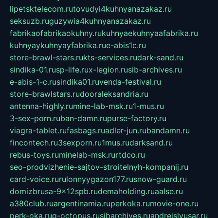
lipetsktelecom.ru
tovudyi4kuhnyanazakaz.ru
seksuzb.ru
guzywia4kuhnyanazakaz.ru
fabrikaofabrikaokuhny.ru
kuhnyaekuhnyaafabrika.ru
kuhnyaykuhnyayfabrika.ru
e-abis1c.ru
store-brawl-stars.ru
kts-services.ru
dark-sand.ru
sindika-01.ru
sp-life.ru
x-legion.ru
sib-archives.ru
e-abis-1-c.ru
sindika01.ru
venda-festival.ru
store-brawlstars.ru
dooraleksandria.ru
antenna-highly.ru
mine-lab-msk.ru
1-mus.ru
3-sex-porn.ru
ban-damn.ru
purse-factory.ru
viagra-tablet.ru
fasbags.ru
adler-jun.ru
bandamn.ru
fincontech.ru
3sexporn.ru
1mus.ru
darksand.ru
rebus-toys.ru
minelab-msk.ru
rtdco.ru
seo-prodvizhenie-sajtov-stroitelnyh-kompanij.ru
card-voice.ru
rulonnyygazon177.ru
snow-guard.ru
domizbrusa-9x12spb.ru
demaholding.ru
aalse.ru
a380club.ru
argentinamia.ru
perkoka.ru
movie-one.ru
perk-oka.ru
g-octopus.ru
sibarchives.ru
andreislyusar.ru