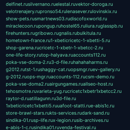
delfinet.ru
silvernano.ru
elestal.ru
vektor-doroga.ru
velotrenajery.ru
pronso54.ru
lenasever.ru
lovinskix.ru
show-pets.ru
smartnews03.ru
discofoxworld.ru
miraclecoon.ru
pongup.ru
hostel65.ru
liura.ru
glasspb.ru
firehunters.ru
gribowo.ru
gnalis.ru
bulkitula.ru
hometown-france.ru
1-xbeticricetc-1-xbetti-5.ru
shop-garena.ru
cricetc-1-xbetr-1-xbetcc-2.ru
one-life-story.ru
top-halyava.ru
accounts112.ru
poka-vse-doma-2.ru
3-d-file.ru
hahahaharms.ru
g2012.ru
tst-1.ru
shaggy-cat.ru
opsmgr.ru
ev-gallery.ru
g-2012.ru
ops-mgr.ru
accounts-112.ru
csm-demo.ru
poka-vse-doma2.ru
airgungames.ru
allseo-host.ru
tehosmotre.ru
varieta-yug.ru
cricetc1xbetr1xbetcc2.ru
raytor-d.ru
atillagunn.ru
3d-file.ru
1xbeticricetc1xbetti5.ru
uafoot-statti.ru
e-abis1c.ru
store-brawl-stars.ru
kts-services.ru
dark-sand.ru
sindika-01.ru
sp-life.ru
x-legion.ru
sib-archives.ru
e-abis-1-c.ru
sindika01.ru
venda-festival.ru