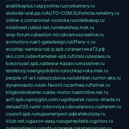
analitikaplus.ru
spyonline.ru
zosikamery.ru
sloboda-ural.pp.ru
AUTO-COM.SU
hohota.net
alimy.ru
online-z.com
aromat-vostoka.ru
otdelkaexp.ru
mobilvest.ru
bbd.net.ru
mebelshop.msk.ru
smp-forum.ru
bastion-td.ru
kosmoscreative.ru
avrmotors.ru
art-galadesign.ru
tiffany-c.ru
ecostep-samara.ru
d-p.spb.ru
галактика73.рф
sko.com.ru
davitamebel-spb.ru
fotsis.ru
tesiaes.ru
kokoroyari.spb.ru
blesna-kazan.ru
mossilver.ru
lenderoq.ru
sergeydobrin.ru
tochkazvuka.msk.ru
people-of-art.ru
bezzubova.ru
clubtibet.ru
orior-aks.ru
dynamoauto.ru
szk-favorit.ru
carlines.ru
flatnsk.ru
kingbolenskaner.ru
alex-motor.ru
astroline.net.ru
act1.spb.ru
polyglot.com.ru
gidlipetsk.ru
ooo-driada.ru
detsad125.ru
mir-zdoroviya.ru
bruslanovo.ru
siterem.ru
council.spb.ru
лодкипатриот.рф
kafekolizey.ru
iclub.net.ru
gazon-easy.ru
sugarepilekb.ru
grinox.ru
pylesostineco.ru
msts-ozarenie.ru
kameryjooan.ru