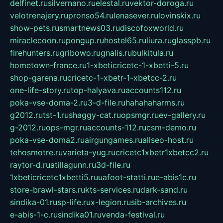
delfinet.ru
silvernano.ru
elestal.ru
vektor-doroga.ru
velotrenajery.ru
pronso54.ru
lenasever.ru
lovinskix.ru
show-pets.ru
smartnews03.ru
discofoxworld.ru
miraclecoon.ru
pongup.ru
hostel65.ru
liura.ru
glasspb.ru
firehunters.ru
gribowo.ru
gnalis.ru
bulkitula.ru
hometown-france.ru
1-xbeticricetc-1-xbetti-5.ru
shop-garena.ru
cricetc-1-xbetr-1-xbetcc-2.ru
one-life-story.ru
top-halyava.ru
accounts112.ru
poka-vse-doma-2.ru
3-d-file.ru
hahahaharms.ru
g2012.ru
tst-1.ru
shaggy-cat.ru
opsmgr.ru
ev-gallery.ru
g-2012.ru
ops-mgr.ru
accounts-112.ru
csm-demo.ru
poka-vse-doma2.ru
airgungames.ru
allseo-host.ru
tehosmotre.ru
varieta-yug.ru
cricetc1xbetr1xbetcc2.ru
raytor-d.ru
atillagunn.ru
3d-file.ru
1xbeticricetc1xbetti5.ru
uafoot-statti.ru
e-abis1c.ru
store-brawl-stars.ru
kts-services.ru
dark-sand.ru
sindika-01.ru
sp-life.ru
x-legion.ru
sib-archives.ru
e-abis-1-c.ru
sindika01.ru
venda-festival.ru