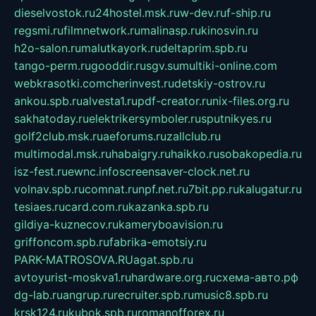
dieselvostok.ru
24hostel.msk.ru
w-dev.ru
f-ship.ru
regsmi.ru
filmnetwork.ru
malinasp.ru
kinosvin.ru
h2o-salon.ru
malutkayork.ru
deltaprim.spb.ru
tango-perm.ru
gooddir.ru
sgv.su
multiki-online.com
webkrasotki.com
cherinvest.ru
detskiy-ostrov.ru
ankou.spb.ru
alvesta1.ru
pdf-creator.ru
nix-files.org.ru
sakhatoday.ru
elektrikersymboler.ru
sputnikyes.ru
golf2club.msk.ru
aeforums.ru
zallclub.ru
multimodal.msk.ru
habaigry.ru
haikko.ru
sobakopedia.ru
isz-fest.ru
ewnc.info
screensaver-clock.net.ru
volnav.spb.ru
comnat.ru
npf.net.ru
7bit.pp.ru
kalugatur.ru
tesiaes.ru
card.com.ru
kazanka.spb.ru
gildiya-kuznecov.ru
kameryboavision.ru
griffoncom.spb.ru
fabrika-emotsiy.ru
PARK-MATROSOVA.RU
agat.spb.ru
avtoyurist-moskva1.ru
hardware.org.ru
схема-авто.рф
dg-lab.ru
angrup.ru
recruiter.spb.ru
music8.spb.ru
krsk124.ru
kubok.spb.ru
romanofforex.ru