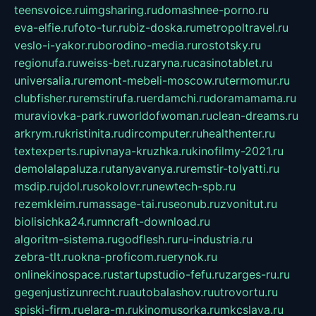
teensvoice.ru
imgsharing.ru
domashnee-porno.ru
eva-elfie.ru
foto-tur.ru
biz-doska.ru
metropoltravel.ru
veslo-i-yakor.ru
borodino-media.ru
rostotsky.ru
regionufa.ru
weiss-bet.ru
zaryna.ru
casinotablet.ru
universalia.ru
remont-mebeli-moscow.ru
termomur.ru
clubfisher.ru
remstirufa.ru
erdamchi.ru
doramamama.ru
muraviovka-park.ru
worldofwoman.ru
clean-dreams.ru
arkrym.ru
kristinita.ru
dircomputer.ru
healthenter.ru
textexperts.ru
pivnaya-kruzhka.ru
kinofilmy-2021.ru
demolalapaluza.ru
tanyavanya.ru
remstir-tolyatti.ru
msdip.ru
jdol.ru
sokolovr.ru
newtech-spb.ru
rezemkleim.ru
massage-tai.ru
seonub.ru
zvonitut.ru
biolisichka24.ru
mncraft-download.ru
algoritm-sistema.ru
godflesh.ru
ru-industria.ru
zebra-tlt.ru
okna-proficom.ru
erynok.ru
onlinekinospace.ru
startupstudio-fefu.ru
zarges-ru.ru
gegenjustizunrecht.ru
autobalashov.ru
utrovortu.ru
spiski-firm.ru
elara-m.ru
kinomusorka.ru
mkcslava.ru