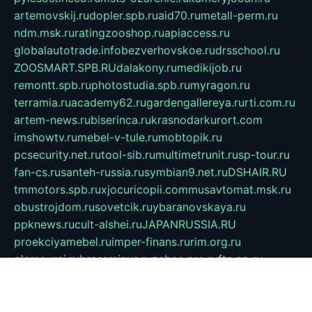
artemovskij.ru
dopler.spb.ru
aid70.ru
metall-perm.ru
ndm.msk.ru
ratingzooshop.ru
apiaccess.ru
globalautotrade.info
bezverhovskoe.ru
drsschool.ru
ZOOSMART.SPB.RU
dalakony.ru
medikijob.ru
remontt.spb.ru
photostudia.spb.ru
myragon.ru
terramia.ru
academy62.ru
gardengallereya.ru
rti.com.ru
artem-news.ru
biserinca.ru
krasnodarkurort.com
imshowtv.ru
mebel-v-tule.ru
mobtopik.ru
pcsecurity.net.ru
tool-sib.ru
multimetrunit.ru
sp-tour.ru
fan-cs.ru
santeh-russia.ru
symbian9.net.ru
DSHAIR.RU
tmmotors.spb.ru
xjocuricopii.com
musavtomat.msk.ru
obustrojdom.ru
sovetcik.ru
ybaranovskaya.ru
ppknews.ru
cult-alshei.ru
JAPANRUSSIA.RU
proekciyamebel.ru
imper-finans.ru
rim.org.ru
glamourai.ru
brassminus.ru
zabor-pro.ru
ftn.pp.ru
dorogoe58.ru
laimengpacker.ru
kuzova-zapchasti.ru
sageerp.ru
taxodrom.ru
dsrazvitie.ru
hardcity.net.ru
ratinghomegames.ru
topservice25.ru
gubernyan.ru