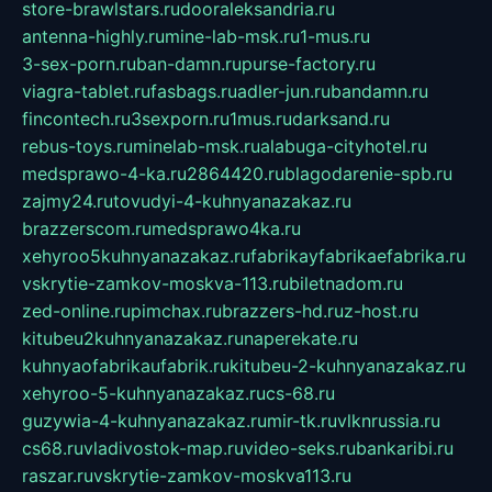
store-brawlstars.ru
dooraleksandria.ru
antenna-highly.ru
mine-lab-msk.ru
1-mus.ru
3-sex-porn.ru
ban-damn.ru
purse-factory.ru
viagra-tablet.ru
fasbags.ru
adler-jun.ru
bandamn.ru
fincontech.ru
3sexporn.ru
1mus.ru
darksand.ru
rebus-toys.ru
minelab-msk.ru
alabuga-cityhotel.ru
medsprawo-4-ka.ru
2864420.ru
blagodarenie-spb.ru
zajmy24.ru
tovudyi-4-kuhnyanazakaz.ru
brazzerscom.ru
medsprawo4ka.ru
xehyroo5kuhnyanazakaz.ru
fabrikayfabrikaefabrika.ru
vskrytie-zamkov-moskva-113.ru
biletnadom.ru
zed-online.ru
pimchax.ru
brazzers-hd.ru
z-host.ru
kitubeu2kuhnyanazakaz.ru
naperekate.ru
kuhnyaofabrikaufabrik.ru
kitubeu-2-kuhnyanazakaz.ru
xehyroo-5-kuhnyanazakaz.ru
cs-68.ru
guzywia-4-kuhnyanazakaz.ru
mir-tk.ru
vlknrussia.ru
cs68.ru
vladivostok-map.ru
video-seks.ru
bankaribi.ru
raszar.ru
vskrytie-zamkov-moskva113.ru