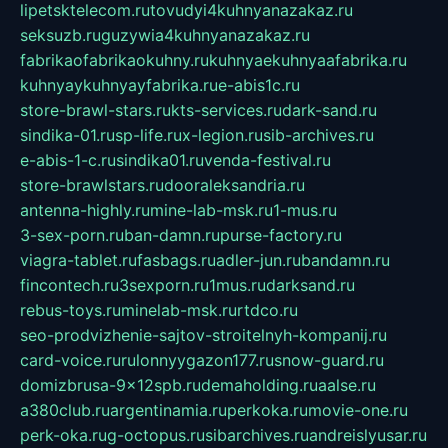
lipetsktelecom.ru
tovudyi4kuhnyanazakaz.ru
seksuzb.ru
guzywia4kuhnyanazakaz.ru
fabrikaofabrikaokuhny.ru
kuhnyaekuhnyaafabrika.ru
kuhnyaykuhnyayfabrika.ru
e-abis1c.ru
store-brawl-stars.ru
kts-services.ru
dark-sand.ru
sindika-01.ru
sp-life.ru
x-legion.ru
sib-archives.ru
e-abis-1-c.ru
sindika01.ru
venda-festival.ru
store-brawlstars.ru
dooraleksandria.ru
antenna-highly.ru
mine-lab-msk.ru
1-mus.ru
3-sex-porn.ru
ban-damn.ru
purse-factory.ru
viagra-tablet.ru
fasbags.ru
adler-jun.ru
bandamn.ru
fincontech.ru
3sexporn.ru
1mus.ru
darksand.ru
rebus-toys.ru
minelab-msk.ru
rtdco.ru
seo-prodvizhenie-sajtov-stroitelnyh-kompanij.ru
card-voice.ru
rulonnyygazon177.ru
snow-guard.ru
domizbrusa-9x12spb.ru
demaholding.ru
aalse.ru
a380club.ru
argentinamia.ru
perkoka.ru
movie-one.ru
perk-oka.ru
g-octopus.ru
sibarchives.ru
andreislyusar.ru