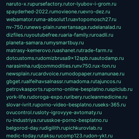
naruto-x.ru
pursefactory.ru
tor-lyubov-i-grom.ru
spayderhed-2022.ru
movieone.ru
evro-dez.ru
webamator.ru
ma-absolut1.ru
avtopomosch27.ru
nv-750.ru
news-plain.ru
nertansaga.ru
delanalad.ru
dizfiles.ru
youtubefree.ru
aria-family.ru
roadli.ru
planeta-samara.ru
mysmartbuy.ru
matrasy-kemerovo.ru
ashanet.ru
trade-farm.ru
dotcustoms.ru
domizbrusa9x12spb.ru
autodamp.ru
narasimha.ru
djcommodities.ru
nv750.ru
x-ton.ru
newsplain.ru
cardvoice.ru
modopaper.ru
manunae.ru
gbget.ru
alfeihavsalnassr.ru
madoma.ru
tajuncos.ru
petrovkasports.ru
porno-online-besplatno.ru
splclub.ru
york-life.ru
doroga-expo.ru
ribery.ru
cleanmedicine.ru
slovar-ivrit.ru
porno-video-besplatno.ru
seks-365.ru
ovucontrol.ru
sloty-igrovyye-avtomaty.ru
ru-industriya.ru
russkoe-porno-besplatno.ru
belgorod-day.ru
digilith.ru
pichkurovlab.ru
medic-today.ru
taksu.ru
comp123.ru
don-ykt.ru