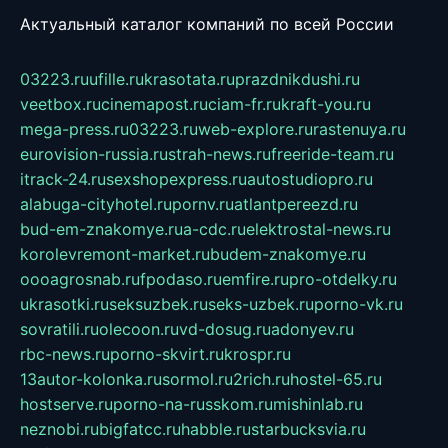
Актуальный каталог компаний по всей России
03223.ru
ufille.ru
krasotata.ru
prazdnikdushi.ru
veetbox.ru
cinemapost.ru
ciam-fr.ru
kraft-you.ru
mega-press.ru
03223.ru
web-explore.ru
rastenuya.ru
eurovision-russia.ru
strah-news.ru
freeride-team.ru
itrack-24.ru
sexshopexpress.ru
autostudiopro.ru
alabuga-cityhotel.ru
pornv.ru
atlantpereezd.ru
bud-em-znakomye.ru
a-cdc.ru
elektrostal-news.ru
korolevremont-market.ru
budem-znakomye.ru
oooagrosnab.ru
fpodaso.ru
emfire.ru
pro-otdelky.ru
ukrasotki.ru
seksuzbek.ru
seks-uzbek.ru
porno-vk.ru
sovratili.ru
olecoon.ru
vd-dosug.ru
adonyev.ru
rbc-news.ru
porno-skvirt.ru
krospr.ru
13autor-kolonka.ru
sormol.ru
2rich.ru
hostel-65.ru
hostserve.ru
porno-na-russkom.ru
mishinlab.ru
neznobi.ru
bigfatcc.ru
habble.ru
starbucksvia.ru