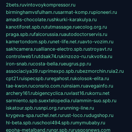
2bets.ru
vintovoykompressor.ru
birminghamvsfulham.ru
sarmat-komp.ru
pioneeri.ru
amadis-chocolate.ru
shkurki-karakulya.ru
kanotiforet.spb.ru
tutmassage.ru
ecolog.org.ru
praga.spb.ru
falcorussia.ru
autodoctorservis.ru
kamertondom.spb.ru
net-life.net.ru
avto-vozim.ru
sakhcamera.ru
alliance-electro.spb.ru
stroyavt.ru
controlweb1.ru
tdsak74.ru
kinzozo-ru.ru
kvotka.ru
iron-snab.ru
costa-bella.ru
eugrus.pp.ru
associaciya39.ru
primexpo.spb.ru
bezmorchin.ru
ia2.ru
cpt21.ru
ispecspb.ru
regahost.ru
kolosok-elita.ru
tae-kwon.ru
consrio.com.ru
insiam.ru
avegainfo.ru
archery161.ru
bigencyclica.ru
vlast16.ru
korru.net
sarmiento.spb.su
extelopedia.ru
lammin-suo.spb.ru
iskatour.spb.ru
snpi.org.ru
running-line.ru
krygeva-spa.ru
chel.net.ru
rust-loco.ru
dugshop.ru
hl-beta.spb.ru
school494.spb.ru
mymubaby.ru
epoha-metalband.ru
ngr.spb.ru
rusgosnews.com