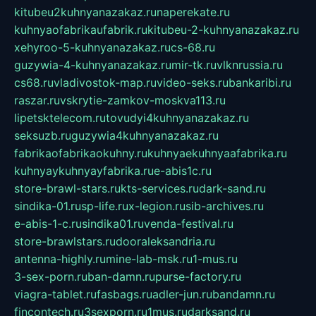
kitubeu2kuhnyanazakaz.ru
naperekate.ru
kuhnyaofabrikaufabrik.ru
kitubeu-2-kuhnyanazakaz.ru
xehyroo-5-kuhnyanazakaz.ru
cs-68.ru
guzywia-4-kuhnyanazakaz.ru
mir-tk.ru
vlknrussia.ru
cs68.ru
vladivostok-map.ru
video-seks.ru
bankaribi.ru
raszar.ru
vskrytie-zamkov-moskva113.ru
lipetsktelecom.ru
tovudyi4kuhnyanazakaz.ru
seksuzb.ru
guzywia4kuhnyanazakaz.ru
fabrikaofabrikaokuhny.ru
kuhnyaekuhnyaafabrika.ru
kuhnyaykuhnyayfabrika.ru
e-abis1c.ru
store-brawl-stars.ru
kts-services.ru
dark-sand.ru
sindika-01.ru
sp-life.ru
x-legion.ru
sib-archives.ru
e-abis-1-c.ru
sindika01.ru
venda-festival.ru
store-brawlstars.ru
dooraleksandria.ru
antenna-highly.ru
mine-lab-msk.ru
1-mus.ru
3-sex-porn.ru
ban-damn.ru
purse-factory.ru
viagra-tablet.ru
fasbags.ru
adler-jun.ru
bandamn.ru
fincontech.ru
3sexporn.ru
1mus.ru
darksand.ru