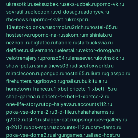
ukrasotki.ru
seksuzbek.ru
seks-uzbek.ru
porno-vk.ru
sovratili.ru
olecoon.ru
vd-dosug.ru
adonyev.ru
rbc-news.ru
porno-skvirt.ru
krospr.ru
13autor-kolonka.ru
sormol.ru
2rich.ru
hostel-65.ru
hostserve.ru
porno-na-russkom.ru
mishinlab.ru
neznobi.ru
bigfatcc.ru
habble.ru
starbucksvia.ru
delfinet.ru
silvernano.ru
elestal.ru
vektor-doroga.ru
velotrenajery.ru
pronso54.ru
lenasever.ru
lovinskix.ru
show-pets.ru
smartnews03.ru
discofoxworld.ru
miraclecoon.ru
pongup.ru
hostel65.ru
liura.ru
glasspb.ru
firehunters.ru
gribowo.ru
gnalis.ru
bulkitula.ru
hometown-france.ru
1-xbeticricetc-1-xbetti-5.ru
shop-garena.ru
cricetc-1-xbetr-1-xbetcc-2.ru
one-life-story.ru
top-halyava.ru
accounts112.ru
poka-vse-doma-2.ru
3-d-file.ru
hahahaharms.ru
g2012.ru
tst-1.ru
shaggy-cat.ru
opsmgr.ru
ev-gallery.ru
g-2012.ru
ops-mgr.ru
accounts-112.ru
csm-demo.ru
poka-vse-doma2.ru
airgungames.ru
allseo-host.ru