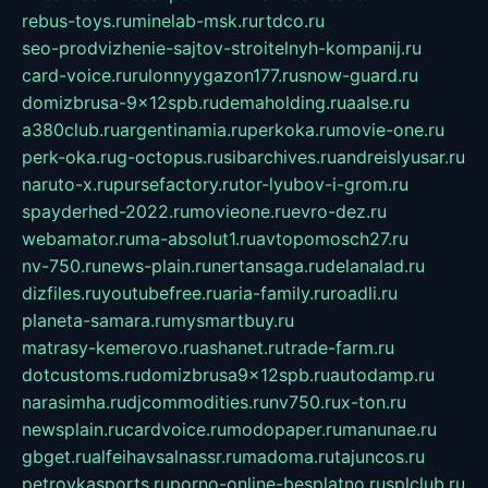
rebus-toys.ru
minelab-msk.ru
rtdco.ru
seo-prodvizhenie-sajtov-stroitelnyh-kompanij.ru
card-voice.ru
rulonnyygazon177.ru
snow-guard.ru
domizbrusa-9x12spb.ru
demaholding.ru
aalse.ru
a380club.ru
argentinamia.ru
perkoka.ru
movie-one.ru
perk-oka.ru
g-octopus.ru
sibarchives.ru
andreislyusar.ru
naruto-x.ru
pursefactory.ru
tor-lyubov-i-grom.ru
spayderhed-2022.ru
movieone.ru
evro-dez.ru
webamator.ru
ma-absolut1.ru
avtopomosch27.ru
nv-750.ru
news-plain.ru
nertansaga.ru
delanalad.ru
dizfiles.ru
youtubefree.ru
aria-family.ru
roadli.ru
planeta-samara.ru
mysmartbuy.ru
matrasy-kemerovo.ru
ashanet.ru
trade-farm.ru
dotcustoms.ru
domizbrusa9x12spb.ru
autodamp.ru
narasimha.ru
djcommodities.ru
nv750.ru
x-ton.ru
newsplain.ru
cardvoice.ru
modopaper.ru
manunae.ru
gbget.ru
alfeihavsalnassr.ru
madoma.ru
tajuncos.ru
petrovkasports.ru
porno-online-besplatno.ru
splclub.ru