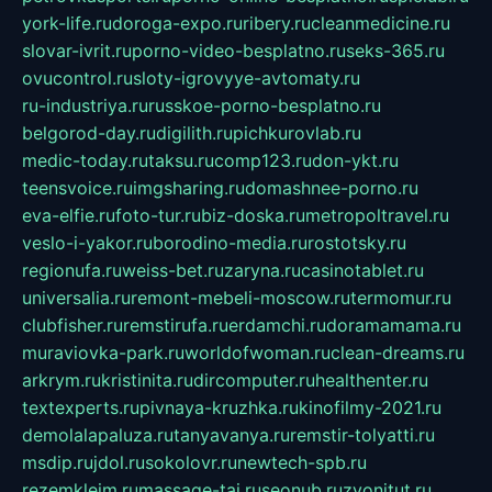
york-life.ru
doroga-expo.ru
ribery.ru
cleanmedicine.ru
slovar-ivrit.ru
porno-video-besplatno.ru
seks-365.ru
ovucontrol.ru
sloty-igrovyye-avtomaty.ru
ru-industriya.ru
russkoe-porno-besplatno.ru
belgorod-day.ru
digilith.ru
pichkurovlab.ru
medic-today.ru
taksu.ru
comp123.ru
don-ykt.ru
teensvoice.ru
imgsharing.ru
domashnee-porno.ru
eva-elfie.ru
foto-tur.ru
biz-doska.ru
metropoltravel.ru
veslo-i-yakor.ru
borodino-media.ru
rostotsky.ru
regionufa.ru
weiss-bet.ru
zaryna.ru
casinotablet.ru
universalia.ru
remont-mebeli-moscow.ru
termomur.ru
clubfisher.ru
remstirufa.ru
erdamchi.ru
doramamama.ru
muraviovka-park.ru
worldofwoman.ru
clean-dreams.ru
arkrym.ru
kristinita.ru
dircomputer.ru
healthenter.ru
textexperts.ru
pivnaya-kruzhka.ru
kinofilmy-2021.ru
demolalapaluza.ru
tanyavanya.ru
remstir-tolyatti.ru
msdip.ru
jdol.ru
sokolovr.ru
newtech-spb.ru
rezemkleim.ru
massage-tai.ru
seonub.ru
zvonitut.ru