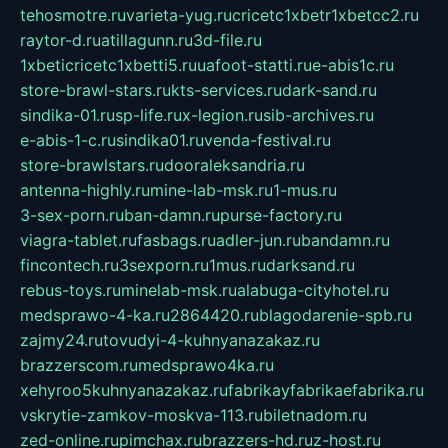
tehosmotre.ru
varieta-yug.ru
cricetc1xbetr1xbetcc2.ru
raytor-d.ru
atillagunn.ru
3d-file.ru
1xbeticricetc1xbetti5.ru
uafoot-statti.ru
e-abis1c.ru
store-brawl-stars.ru
kts-services.ru
dark-sand.ru
sindika-01.ru
sp-life.ru
x-legion.ru
sib-archives.ru
e-abis-1-c.ru
sindika01.ru
venda-festival.ru
store-brawlstars.ru
dooraleksandria.ru
antenna-highly.ru
mine-lab-msk.ru
1-mus.ru
3-sex-porn.ru
ban-damn.ru
purse-factory.ru
viagra-tablet.ru
fasbags.ru
adler-jun.ru
bandamn.ru
fincontech.ru
3sexporn.ru
1mus.ru
darksand.ru
rebus-toys.ru
minelab-msk.ru
alabuga-cityhotel.ru
medsprawo-4-ka.ru
2864420.ru
blagodarenie-spb.ru
zajmy24.ru
tovudyi-4-kuhnyanazakaz.ru
brazzerscom.ru
medsprawo4ka.ru
xehyroo5kuhnyanazakaz.ru
fabrikayfabrikaefabrika.ru
vskrytie-zamkov-moskva-113.ru
biletnadom.ru
zed-online.ru
pimchax.ru
brazzers-hd.ru
z-host.ru