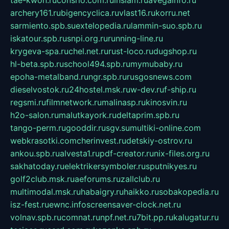
tae-kwon.ru
consrio.com.ru
insiam.ru
avegainfo.ru
archery161.ru
bigencyclica.ru
vlast16.ru
korru.net
sarmiento.spb.su
extelopedia.ru
lammin-suo.spb.ru
iskatour.spb.ru
snpi.org.ru
running-line.ru
krygeva-spa.ru
chel.net.ru
rust-loco.ru
dugshop.ru
hl-beta.spb.ru
school494.spb.ru
mymubaby.ru
epoha-metalband.ru
ngr.spb.ru
rusgosnews.com
dieselvostok.ru
24hostel.msk.ru
w-dev.ru
f-ship.ru
regsmi.ru
filmnetwork.ru
malinasp.ru
kinosvin.ru
h2o-salon.ru
malutkayork.ru
deltaprim.spb.ru
tango-perm.ru
gooddir.ru
sgv.su
multiki-online.com
webkrasotki.com
cherinvest.ru
detskiy-ostrov.ru
ankou.spb.ru
alvesta1.ru
pdf-creator.ru
nix-files.org.ru
sakhatoday.ru
elektrikersymboler.ru
sputnikyes.ru
golf2club.msk.ru
aeforums.ru
zallclub.ru
multimodal.msk.ru
habaigry.ru
haikko.ru
sobakopedia.ru
isz-fest.ru
ewnc.info
screensaver-clock.net.ru
volnav.spb.ru
comnat.ru
npf.net.ru
7bit.pp.ru
kalugatur.ru