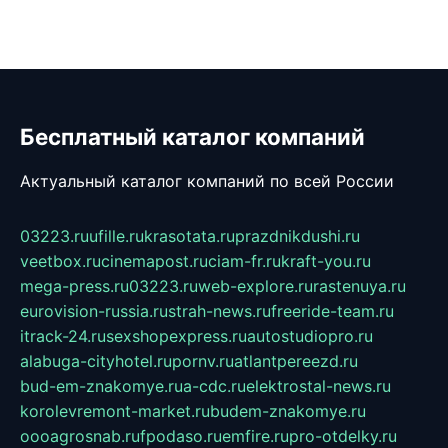
Бесплатный каталог компаний
Актуальный каталог компаний по всей России
03223.ru
ufille.ru
krasotata.ru
prazdnikdushi.ru
veetbox.ru
cinemapost.ru
ciam-fr.ru
kraft-you.ru
mega-press.ru
03223.ru
web-explore.ru
rastenuya.ru
eurovision-russia.ru
strah-news.ru
freeride-team.ru
itrack-24.ru
sexshopexpress.ru
autostudiopro.ru
alabuga-cityhotel.ru
pornv.ru
atlantpereezd.ru
bud-em-znakomye.ru
a-cdc.ru
elektrostal-news.ru
korolevremont-market.ru
budem-znakomye.ru
oooagrosnab.ru
fpodaso.ru
emfire.ru
pro-otdelky.ru