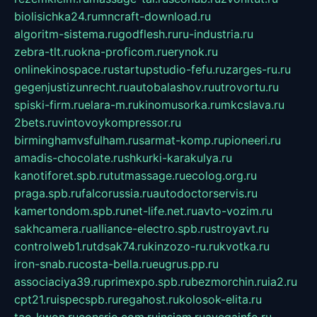
biolisichka24.ru
mncraft-download.ru
algoritm-sistema.ru
godflesh.ru
ru-industria.ru
zebra-tlt.ru
okna-proficom.ru
erynok.ru
onlinekinospace.ru
startupstudio-fefu.ru
zarges-ru.ru
gegenjustizunrecht.ru
autobalashov.ru
utrovortu.ru
spiski-firm.ru
elara-m.ru
kinomusorka.ru
mkcslava.ru
2bets.ru
vintovoykompressor.ru
birminghamvsfulham.ru
sarmat-komp.ru
pioneeri.ru
amadis-chocolate.ru
shkurki-karakulya.ru
kanotiforet.spb.ru
tutmassage.ru
ecolog.org.ru
praga.spb.ru
falcorussia.ru
autodoctorservis.ru
kamertondom.spb.ru
net-life.net.ru
avto-vozim.ru
sakhcamera.ru
alliance-electro.spb.ru
stroyavt.ru
controlweb1.ru
tdsak74.ru
kinzozo-ru.ru
kvotka.ru
iron-snab.ru
costa-bella.ru
eugrus.pp.ru
associaciya39.ru
primexpo.spb.ru
bezmorchin.ru
ia2.ru
cpt21.ru
ispecspb.ru
regahost.ru
kolosok-elita.ru