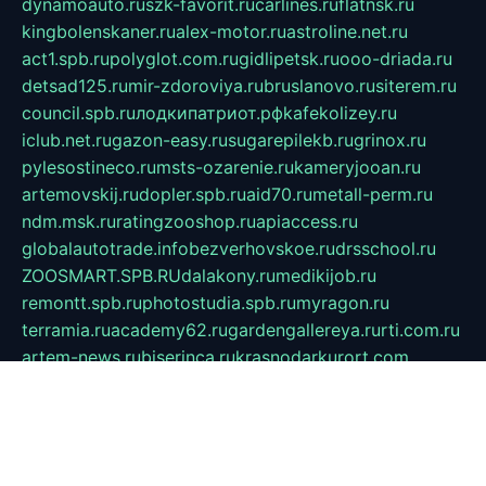
dynamoauto.ru
szk-favorit.ru
carlines.ru
flatnsk.ru
kingbolenskaner.ru
alex-motor.ru
astroline.net.ru
act1.spb.ru
polyglot.com.ru
gidlipetsk.ru
ooo-driada.ru
detsad125.ru
mir-zdoroviya.ru
bruslanovo.ru
siterem.ru
council.spb.ru
лодкипатриот.рф
kafekolizey.ru
iclub.net.ru
gazon-easy.ru
sugarepilekb.ru
grinox.ru
pylesostineco.ru
msts-ozarenie.ru
kameryjooan.ru
artemovskij.ru
dopler.spb.ru
aid70.ru
metall-perm.ru
ndm.msk.ru
ratingzooshop.ru
apiaccess.ru
globalautotrade.info
bezverhovskoe.ru
drsschool.ru
ZOOSMART.SPB.RU
dalakony.ru
medikijob.ru
remontt.spb.ru
photostudia.spb.ru
myragon.ru
terramia.ru
academy62.ru
gardengallereya.ru
rti.com.ru
artem-news.ru
biserinca.ru
krasnodarkurort.com
imshowtv.ru
mebel-v-tule.ru
mobtopik.ru
pcsecurity.net.ru
tool-sib.ru
multimetrunit.ru
sp-tour.ru
fan-cs.ru
santeh-russia.ru
symbian9.net.ru
DSHAIR.RU
tmmotors.spb.ru
xjocuricopii.com
musavtomat.msk.ru