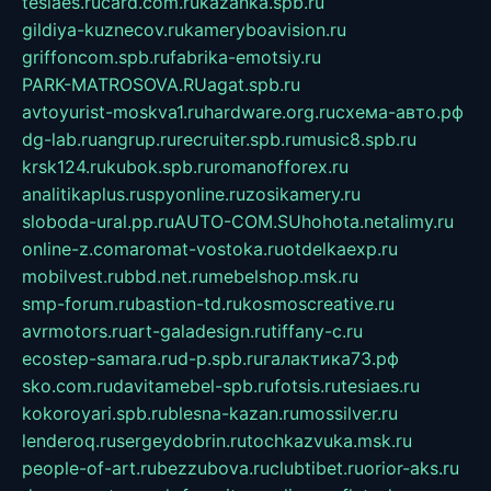
tesiaes.ru
card.com.ru
kazanka.spb.ru
gildiya-kuznecov.ru
kameryboavision.ru
griffoncom.spb.ru
fabrika-emotsiy.ru
PARK-MATROSOVA.RU
agat.spb.ru
avtoyurist-moskva1.ru
hardware.org.ru
схема-авто.рф
dg-lab.ru
angrup.ru
recruiter.spb.ru
music8.spb.ru
krsk124.ru
kubok.spb.ru
romanofforex.ru
analitikaplus.ru
spyonline.ru
zosikamery.ru
sloboda-ural.pp.ru
AUTO-COM.SU
hohota.net
alimy.ru
online-z.com
aromat-vostoka.ru
otdelkaexp.ru
mobilvest.ru
bbd.net.ru
mebelshop.msk.ru
smp-forum.ru
bastion-td.ru
kosmoscreative.ru
avrmotors.ru
art-galadesign.ru
tiffany-c.ru
ecostep-samara.ru
d-p.spb.ru
галактика73.рф
sko.com.ru
davitamebel-spb.ru
fotsis.ru
tesiaes.ru
kokoroyari.spb.ru
blesna-kazan.ru
mossilver.ru
lenderoq.ru
sergeydobrin.ru
tochkazvuka.msk.ru
people-of-art.ru
bezzubova.ru
clubtibet.ru
orior-aks.ru