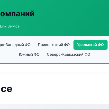
компаний
Link Service
ро-Западный ФО
Приволжский ФО
Уральский ФО
Южный ФО
Северо-Кавказский ФО
ice