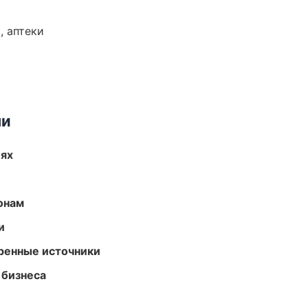
, аптеки
ми
иях
онам
и
еренные источники
 бизнеса