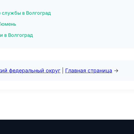
е службы в Волгоград
 Тюмень
и в Волгоград
кий федеральный округ
|
Главная страница
→