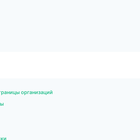
траницы организаций
бы
ски