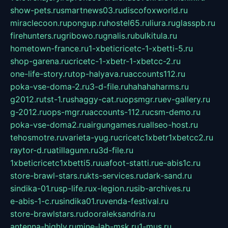
show-pets.ru
smartnews03.ru
discofoxworld.ru
miraclecoon.ru
pongup.ru
hostel65.ru
liura.ru
glasspb.ru
firehunters.ru
gribowo.ru
gnalis.ru
bulkitula.ru
hometown-france.ru
1-xbeticricetc-1-xbetti-5.ru
shop-garena.ru
cricetc-1-xbetr-1-xbetcc-2.ru
one-life-story.ru
top-halyava.ru
accounts112.ru
poka-vse-doma-2.ru
3-d-file.ru
hahahaharms.ru
g2012.ru
tst-1.ru
shaggy-cat.ru
opsmgr.ru
ev-gallery.ru
g-2012.ru
ops-mgr.ru
accounts-112.ru
csm-demo.ru
poka-vse-doma2.ru
airgungames.ru
allseo-host.ru
tehosmotre.ru
varieta-yug.ru
cricetc1xbetr1xbetcc2.ru
raytor-d.ru
atillagunn.ru
3d-file.ru
1xbeticricetc1xbetti5.ru
uafoot-statti.ru
e-abis1c.ru
store-brawl-stars.ru
kts-services.ru
dark-sand.ru
sindika-01.ru
sp-life.ru
x-legion.ru
sib-archives.ru
e-abis-1-c.ru
sindika01.ru
venda-festival.ru
store-brawlstars.ru
dooraleksandria.ru
antenna-highly.ru
mine-lab-msk.ru
1-mus.ru