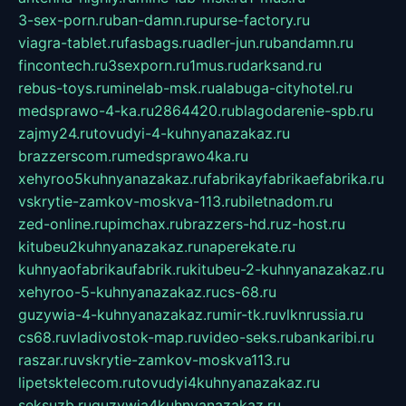
3-sex-porn.ru
ban-damn.ru
purse-factory.ru
viagra-tablet.ru
fasbags.ru
adler-jun.ru
bandamn.ru
fincontech.ru
3sexporn.ru
1mus.ru
darksand.ru
rebus-toys.ru
minelab-msk.ru
alabuga-cityhotel.ru
medsprawo-4-ka.ru
2864420.ru
blagodarenie-spb.ru
zajmy24.ru
tovudyi-4-kuhnyanazakaz.ru
brazzerscom.ru
medsprawo4ka.ru
xehyroo5kuhnyanazakaz.ru
fabrikayfabrikaefabrika.ru
vskrytie-zamkov-moskva-113.ru
biletnadom.ru
zed-online.ru
pimchax.ru
brazzers-hd.ru
z-host.ru
kitubeu2kuhnyanazakaz.ru
naperekate.ru
kuhnyaofabrikaufabrik.ru
kitubeu-2-kuhnyanazakaz.ru
xehyroo-5-kuhnyanazakaz.ru
cs-68.ru
guzywia-4-kuhnyanazakaz.ru
mir-tk.ru
vlknrussia.ru
cs68.ru
vladivostok-map.ru
video-seks.ru
bankaribi.ru
raszar.ru
vskrytie-zamkov-moskva113.ru
lipetsktelecom.ru
tovudyi4kuhnyanazakaz.ru
seksuzb.ru
guzywia4kuhnyanazakaz.ru