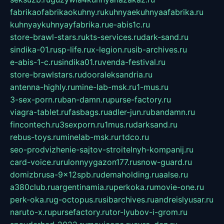
fabrikaofabrikaokuhny.ru
kuhnyaekuhnyaafabrika.ru
kuhnyaykuhnyayfabrika.ru
e-abis1c.ru
store-brawl-stars.ru
kts-services.ru
dark-sand.ru
sindika-01.ru
sp-life.ru
x-legion.ru
sib-archives.ru
e-abis-1-c.ru
sindika01.ru
venda-festival.ru
store-brawlstars.ru
dooraleksandria.ru
antenna-highly.ru
mine-lab-msk.ru
1-mus.ru
3-sex-porn.ru
ban-damn.ru
purse-factory.ru
viagra-tablet.ru
fasbags.ru
adler-jun.ru
bandamn.ru
fincontech.ru
3sexporn.ru
1mus.ru
darksand.ru
rebus-toys.ru
minelab-msk.ru
rtdco.ru
seo-prodvizhenie-sajtov-stroitelnyh-kompanij.ru
card-voice.ru
rulonnyygazon177.ru
snow-guard.ru
domizbrusa-9x12spb.ru
demaholding.ru
aalse.ru
a380club.ru
argentinamia.ru
perkoka.ru
movie-one.ru
perk-oka.ru
g-octopus.ru
sibarchives.ru
andreislyusar.ru
naruto-x.ru
pursefactory.ru
tor-lyubov-i-grom.ru