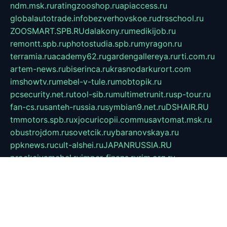
ndm.msk.ru
ratingzooshop.ru
apiaccess.ru
globalautotrade.info
bezverhovskoe.ru
drsschool.ru
ZOOSMART.SPB.RU
dalakony.ru
medikijob.ru
remontt.spb.ru
photostudia.spb.ru
myragon.ru
terramia.ru
academy62.ru
gardengallereya.ru
rti.com.ru
artem-news.ru
biserinca.ru
krasnodarkurort.com
imshowtv.ru
mebel-v-tule.ru
mobtopik.ru
pcsecurity.net.ru
tool-sib.ru
multimetrunit.ru
sp-tour.ru
fan-cs.ru
santeh-russia.ru
symbian9.net.ru
DSHAIR.RU
tmmotors.spb.ru
xjocuricopii.com
musavtomat.msk.ru
obustrojdom.ru
sovetcik.ru
ybaranovskaya.ru
ppknews.ru
cult-alshei.ru
JAPANRUSSIA.RU
proekciyamebel.ru
imper-finans.ru
rim.org.ru
glamourai.ru
brassminus.ru
zabor-pro.ru
ftn.pp.ru
dorogoe58.ru
laimengpacker.ru
kuzova-zapchasti.ru
sageerp.ru
taxodrom.ru
dsrazvitie.ru
hardcity.net.ru
ratinghomegames.ru
topservice25.ru
gubernyan.ru
gtglasslined.ru
ii4.ru
tssport.spb.ru
andorra24.com