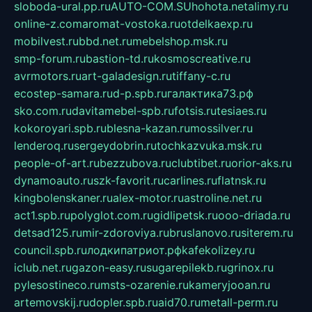
sloboda-ural.pp.ru
AUTO-COM.SU
hohota.net
alimy.ru
online-z.com
aromat-vostoka.ru
otdelkaexp.ru
mobilvest.ru
bbd.net.ru
mebelshop.msk.ru
smp-forum.ru
bastion-td.ru
kosmoscreative.ru
avrmotors.ru
art-galadesign.ru
tiffany-c.ru
ecostep-samara.ru
d-p.spb.ru
галактика73.рф
sko.com.ru
davitamebel-spb.ru
fotsis.ru
tesiaes.ru
kokoroyari.spb.ru
blesna-kazan.ru
mossilver.ru
lenderoq.ru
sergeydobrin.ru
tochkazvuka.msk.ru
people-of-art.ru
bezzubova.ru
clubtibet.ru
orior-aks.ru
dynamoauto.ru
szk-favorit.ru
carlines.ru
flatnsk.ru
kingbolenskaner.ru
alex-motor.ru
astroline.net.ru
act1.spb.ru
polyglot.com.ru
gidlipetsk.ru
ooo-driada.ru
detsad125.ru
mir-zdoroviya.ru
bruslanovo.ru
siterem.ru
council.spb.ru
лодкипатриот.рф
kafekolizey.ru
iclub.net.ru
gazon-easy.ru
sugarepilekb.ru
grinox.ru
pylesostineco.ru
msts-ozarenie.ru
kameryjooan.ru
artemovskij.ru
dopler.spb.ru
aid70.ru
metall-perm.ru