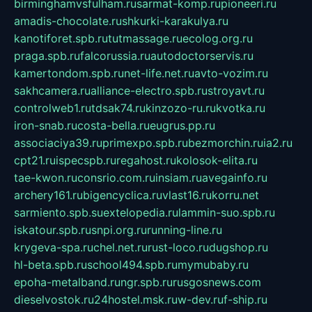
birminghamvsfulham.ru
sarmat-komp.ru
pioneeri.ru
amadis-chocolate.ru
shkurki-karakulya.ru
kanotiforet.spb.ru
tutmassage.ru
ecolog.org.ru
praga.spb.ru
falcorussia.ru
autodoctorservis.ru
kamertondom.spb.ru
net-life.net.ru
avto-vozim.ru
sakhcamera.ru
alliance-electro.spb.ru
stroyavt.ru
controlweb1.ru
tdsak74.ru
kinzozo-ru.ru
kvotka.ru
iron-snab.ru
costa-bella.ru
eugrus.pp.ru
associaciya39.ru
primexpo.spb.ru
bezmorchin.ru
ia2.ru
cpt21.ru
ispecspb.ru
regahost.ru
kolosok-elita.ru
tae-kwon.ru
consrio.com.ru
insiam.ru
avegainfo.ru
archery161.ru
bigencyclica.ru
vlast16.ru
korru.net
sarmiento.spb.su
extelopedia.ru
lammin-suo.spb.ru
iskatour.spb.ru
snpi.org.ru
running-line.ru
krygeva-spa.ru
chel.net.ru
rust-loco.ru
dugshop.ru
hl-beta.spb.ru
school494.spb.ru
mymubaby.ru
epoha-metalband.ru
ngr.spb.ru
rusgosnews.com
dieselvostok.ru
24hostel.msk.ru
w-dev.ru
f-ship.ru