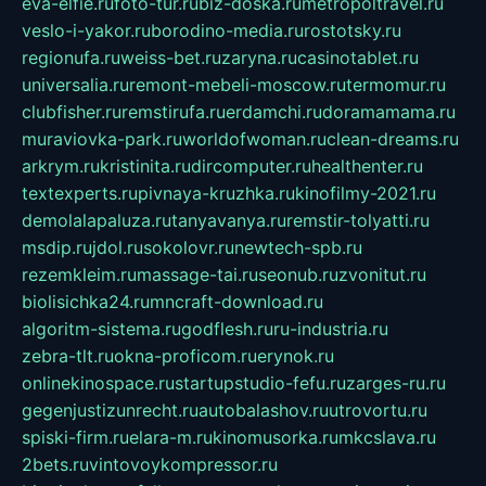
eva-elfie.ru
foto-tur.ru
biz-doska.ru
metropoltravel.ru
veslo-i-yakor.ru
borodino-media.ru
rostotsky.ru
regionufa.ru
weiss-bet.ru
zaryna.ru
casinotablet.ru
universalia.ru
remont-mebeli-moscow.ru
termomur.ru
clubfisher.ru
remstirufa.ru
erdamchi.ru
doramamama.ru
muraviovka-park.ru
worldofwoman.ru
clean-dreams.ru
arkrym.ru
kristinita.ru
dircomputer.ru
healthenter.ru
textexperts.ru
pivnaya-kruzhka.ru
kinofilmy-2021.ru
demolalapaluza.ru
tanyavanya.ru
remstir-tolyatti.ru
msdip.ru
jdol.ru
sokolovr.ru
newtech-spb.ru
rezemkleim.ru
massage-tai.ru
seonub.ru
zvonitut.ru
biolisichka24.ru
mncraft-download.ru
algoritm-sistema.ru
godflesh.ru
ru-industria.ru
zebra-tlt.ru
okna-proficom.ru
erynok.ru
onlinekinospace.ru
startupstudio-fefu.ru
zarges-ru.ru
gegenjustizunrecht.ru
autobalashov.ru
utrovortu.ru
spiski-firm.ru
elara-m.ru
kinomusorka.ru
mkcslava.ru
2bets.ru
vintovoykompressor.ru