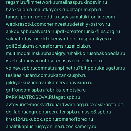
regsmi.ru
filmnetwork.ru
malinasp.ru
kinosvin.ru
h2o-salon.ru
malutkayork.ru
deltaprim.spb.ru
tango-perm.ru
gooddir.ru
sgv.su
multiki-online.com
webkrasotki.com
cherinvest.ru
detskiy-ostrov.ru
ankou.spb.ru
alvesta1.ru
pdf-creator.ru
nix-files.org.ru
sakhatoday.ru
elektrikersymboler.ru
sputnikyes.ru
golf2club.msk.ru
aeforums.ru
zallclub.ru
multimodal.msk.ru
habaigry.ru
haikko.ru
sobakopedia.ru
isz-fest.ru
ewnc.info
screensaver-clock.net.ru
volnav.spb.ru
comnat.ru
npf.net.ru
7bit.pp.ru
kalugatur.ru
tesiaes.ru
card.com.ru
kazanka.spb.ru
gildiya-kuznecov.ru
kameryboavision.ru
griffoncom.spb.ru
fabrika-emotsiy.ru
PARK-MATROSOVA.RU
agat.spb.ru
avtoyurist-moskva1.ru
hardware.org.ru
схема-авто.рф
dg-lab.ru
angrup.ru
recruiter.spb.ru
music8.spb.ru
krsk124.ru
kubok.spb.ru
romanofforex.ru
analitikaplus.ru
spyonline.ru
zosikamery.ru