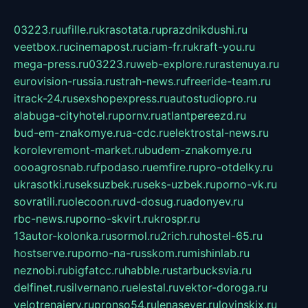
03223.ru
ufille.ru
krasotata.ru
prazdnikdushi.ru
veetbox.ru
cinemapost.ru
ciam-fr.ru
kraft-you.ru
mega-press.ru
03223.ru
web-explore.ru
rastenuya.ru
eurovision-russia.ru
strah-news.ru
freeride-team.ru
itrack-24.ru
sexshopexpress.ru
autostudiopro.ru
alabuga-cityhotel.ru
pornv.ru
atlantpereezd.ru
bud-em-znakomye.ru
a-cdc.ru
elektrostal-news.ru
korolevremont-market.ru
budem-znakomye.ru
oooagrosnab.ru
fpodaso.ru
emfire.ru
pro-otdelky.ru
ukrasotki.ru
seksuzbek.ru
seks-uzbek.ru
porno-vk.ru
sovratili.ru
olecoon.ru
vd-dosug.ru
adonyev.ru
rbc-news.ru
porno-skvirt.ru
krospr.ru
13autor-kolonka.ru
sormol.ru
2rich.ru
hostel-65.ru
hostserve.ru
porno-na-russkom.ru
mishinlab.ru
neznobi.ru
bigfatcc.ru
habble.ru
starbucksvia.ru
delfinet.ru
silvernano.ru
elestal.ru
vektor-doroga.ru
velotrenajery.ru
pronso54.ru
lenasever.ru
lovinskix.ru