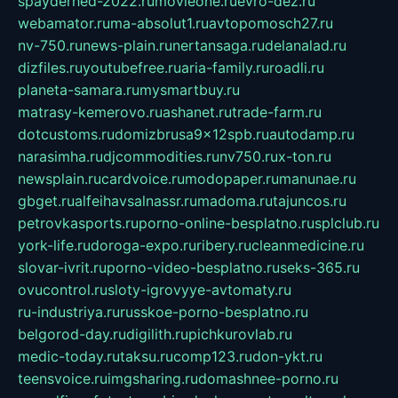
spayderhed-2022.ru
movieone.ru
evro-dez.ru
webamator.ru
ma-absolut1.ru
avtopomosch27.ru
nv-750.ru
news-plain.ru
nertansaga.ru
delanalad.ru
dizfiles.ru
youtubefree.ru
aria-family.ru
roadli.ru
planeta-samara.ru
mysmartbuy.ru
matrasy-kemerovo.ru
ashanet.ru
trade-farm.ru
dotcustoms.ru
domizbrusa9x12spb.ru
autodamp.ru
narasimha.ru
djcommodities.ru
nv750.ru
x-ton.ru
newsplain.ru
cardvoice.ru
modopaper.ru
manunae.ru
gbget.ru
alfeihavsalnassr.ru
madoma.ru
tajuncos.ru
petrovkasports.ru
porno-online-besplatno.ru
splclub.ru
york-life.ru
doroga-expo.ru
ribery.ru
cleanmedicine.ru
slovar-ivrit.ru
porno-video-besplatno.ru
seks-365.ru
ovucontrol.ru
sloty-igrovyye-avtomaty.ru
ru-industriya.ru
russkoe-porno-besplatno.ru
belgorod-day.ru
digilith.ru
pichkurovlab.ru
medic-today.ru
taksu.ru
comp123.ru
don-ykt.ru
teensvoice.ru
imgsharing.ru
domashnee-porno.ru