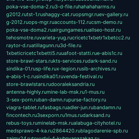
poka-vse-doma-2.ru
3-d-file.ru
hahahaharms.ru
g2012.ru
tst-1.ru
shaggy-cat.ru
opsmgr.ru
ev-gallery.ru
g-2012.ru
ops-mgr.ru
accounts-112.ru
csm-demo.ru
poka-vse-doma2.ru
airgungames.ru
allseo-host.ru
tehosmotre.ru
varieta-yug.ru
cricetc1xbetr1xbetcc2.ru
raytor-d.ru
atillagunn.ru
3d-file.ru
1xbeticricetc1xbetti5.ru
uafoot-statti.ru
e-abis1c.ru
store-brawl-stars.ru
kts-services.ru
dark-sand.ru
sindika-01.ru
sp-life.ru
x-legion.ru
sib-archives.ru
e-abis-1-c.ru
sindika01.ru
venda-festival.ru
store-brawlstars.ru
dooraleksandria.ru
antenna-highly.ru
mine-lab-msk.ru
1-mus.ru
3-sex-porn.ru
ban-damn.ru
purse-factory.ru
viagra-tablet.ru
fasbags.ru
adler-jun.ru
bandamn.ru
fincontech.ru
3sexporn.ru
1mus.ru
darksand.ru
rebus-toys.ru
minelab-msk.ru
alabuga-cityhotel.ru
medsprawo-4-ka.ru
2864420.ru
blagodarenie-spb.ru
zajmy24.ru
tovudyi-4-kuhnyanazakaz.ru