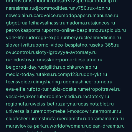
dotcustoms.ru
domizbrusa9x12spb.ru
autodamp.ru
narasimha.ru
djcommodities.ru
nv750.ru
x-ton.ru
newsplain.ru
cardvoice.ru
modopaper.ru
manunae.ru
gbget.ru
alfeihavsalnassr.ru
madoma.ru
tajuncos.ru
petrovkasports.ru
porno-online-besplatno.ru
splclub.ru
york-life.ru
doroga-expo.ru
ribery.ru
cleanmedicine.ru
slovar-ivrit.ru
porno-video-besplatno.ru
seks-365.ru
ovucontrol.ru
sloty-igrovyye-avtomaty.ru
ru-industriya.ru
russkoe-porno-besplatno.ru
belgorod-day.ru
digilith.ru
pichkurovlab.ru
medic-today.ru
taksu.ru
comp123.ru
don-ykt.ru
teensvoice.ru
imgsharing.ru
domashnee-porno.ru
eva-elfie.ru
foto-tur.ru
biz-doska.ru
metropoltravel.ru
veslo-i-yakor.ru
borodino-media.ru
rostotsky.ru
regionufa.ru
weiss-bet.ru
zaryna.ru
casinotablet.ru
universalia.ru
remont-mebeli-moscow.ru
termomur.ru
clubfisher.ru
remstirufa.ru
erdamchi.ru
doramamama.ru
muraviovka-park.ru
worldofwoman.ru
clean-dreams.ru