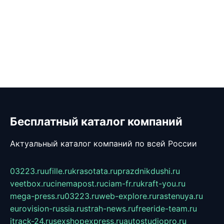
Бесплатный каталог компаний
Актуальный каталог компаний по всей России
03223.ru
ufille.ru
krasotata.ru
prazdnikdushi.ru
veetbox.ru
cinemapost.ru
ciam-fr.ru
kraft-you.ru
mega-press.ru
03223.ru
web-explore.ru
rastenuya.ru
eurovision-russia.ru
strah-news.ru
freeride-team.ru
itrack-24.ru
sexshopexpress.ru
autostudiopro.ru