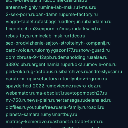
store-brawlstars.ru
dooraleksandria.ru
antenna-highly.ru
mine-lab-msk.ru
1-mus.ru
3-sex-porn.ru
ban-damn.ru
purse-factory.ru
viagra-tablet.ru
fasbags.ru
adler-jun.ru
bandamn.ru
fincontech.ru
3sexporn.ru
1mus.ru
darksand.ru
rebus-toys.ru
minelab-msk.ru
rtdco.ru
seo-prodvizhenie-sajtov-stroitelnyh-kompanij.ru
card-voice.ru
rulonnyygazon177.ru
snow-guard.ru
domizbrusa-9x12spb.ru
demaholding.ru
aalse.ru
a380club.ru
argentinamia.ru
perkoka.ru
movie-one.ru
perk-oka.ru
g-octopus.ru
sibarchives.ru
andreislyusar.ru
naruto-x.ru
pursefactory.ru
tor-lyubov-i-grom.ru
spayderhed-2022.ru
movieone.ru
evro-dez.ru
webamator.ru
ma-absolut1.ru
avtopomosch27.ru
nv-750.ru
news-plain.ru
nertansaga.ru
delanalad.ru
dizfiles.ru
youtubefree.ru
aria-family.ru
roadli.ru
planeta-samara.ru
mysmartbuy.ru
matrasy-kemerovo.ru
ashanet.ru
trade-farm.ru