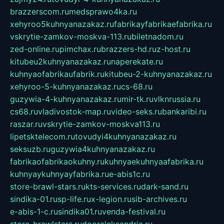
brazzerscom.ru
medsprawo4ka.ru
xehyroo5kuhnyanazakaz.ru
fabrikayfabrikaefabrika.ru
vskrytie-zamkov-moskva-113.ru
biletnadom.ru
zed-online.ru
pimchax.ru
brazzers-hd.ru
z-host.ru
kitubeu2kuhnyanazakaz.ru
naperekate.ru
kuhnyaofabrikaufabrik.ru
kitubeu-2-kuhnyanazakaz.ru
xehyroo-5-kuhnyanazakaz.ru
cs-68.ru
guzywia-4-kuhnyanazakaz.ru
mir-tk.ru
vlknrussia.ru
cs68.ru
vladivostok-map.ru
video-seks.ru
bankaribi.ru
raszar.ru
vskrytie-zamkov-moskva113.ru
lipetsktelecom.ru
tovudyi4kuhnyanazakaz.ru
seksuzb.ru
guzywia4kuhnyanazakaz.ru
fabrikaofabrikaokuhny.ru
kuhnyaekuhnyaafabrika.ru
kuhnyaykuhnyayfabrika.ru
e-abis1c.ru
store-brawl-stars.ru
kts-services.ru
dark-sand.ru
sindika-01.ru
sp-life.ru
x-legion.ru
sib-archives.ru
e-abis-1-c.ru
sindika01.ru
venda-festival.ru