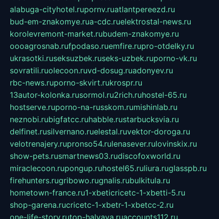
alabuga-cityhotel.ru
pornv.ru
atlantpereezd.ru
bud-em-znakomye.ru
a-cdc.ru
elektrostal-news.ru
korolevremont-market.ru
budem-znakomye.ru
oooagrosnab.ru
fpodaso.ru
emfire.ru
pro-otdelky.ru
ukrasotki.ru
seksuzbek.ru
seks-uzbek.ru
porno-vk.ru
sovratili.ru
olecoon.ru
vd-dosug.ru
adonyev.ru
rbc-news.ru
porno-skvirt.ru
krospr.ru
13autor-kolonka.ru
sormol.ru
2rich.ru
hostel-65.ru
hostserve.ru
porno-na-russkom.ru
mishinlab.ru
neznobi.ru
bigfatcc.ru
habble.ru
starbucksvia.ru
delfinet.ru
silvernano.ru
elestal.ru
vektor-doroga.ru
velotrenajery.ru
pronso54.ru
lenasever.ru
lovinskix.ru
show-pets.ru
smartnews03.ru
discofoxworld.ru
miraclecoon.ru
pongup.ru
hostel65.ru
liura.ru
glasspb.ru
firehunters.ru
gribowo.ru
gnalis.ru
bulkitula.ru
hometown-france.ru
1-xbeticricetc-1-xbetti-5.ru
shop-garena.ru
cricetc-1-xbetr-1-xbetcc-2.ru
one-life-story.ru
top-halyava.ru
accounts112.ru