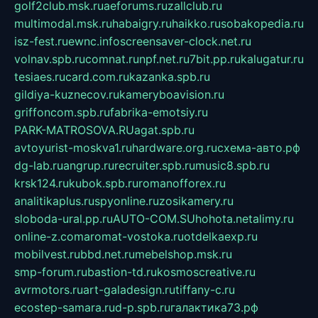
golf2club.msk.ru
aeforums.ru
zallclub.ru
multimodal.msk.ru
habaigry.ru
haikko.ru
sobakopedia.ru
isz-fest.ru
ewnc.info
screensaver-clock.net.ru
volnav.spb.ru
comnat.ru
npf.net.ru
7bit.pp.ru
kalugatur.ru
tesiaes.ru
card.com.ru
kazanka.spb.ru
gildiya-kuznecov.ru
kameryboavision.ru
griffoncom.spb.ru
fabrika-emotsiy.ru
PARK-MATROSOVA.RU
agat.spb.ru
avtoyurist-moskva1.ru
hardware.org.ru
схема-авто.рф
dg-lab.ru
angrup.ru
recruiter.spb.ru
music8.spb.ru
krsk124.ru
kubok.spb.ru
romanofforex.ru
analitikaplus.ru
spyonline.ru
zosikamery.ru
sloboda-ural.pp.ru
AUTO-COM.SU
hohota.net
alimy.ru
online-z.com
aromat-vostoka.ru
otdelkaexp.ru
mobilvest.ru
bbd.net.ru
mebelshop.msk.ru
smp-forum.ru
bastion-td.ru
kosmoscreative.ru
avrmotors.ru
art-galadesign.ru
tiffany-c.ru
ecostep-samara.ru
d-p.spb.ru
галактика73.рф