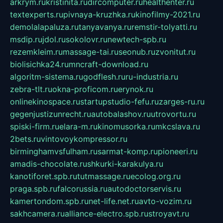
arkrym.ru
kristinita.ru
dircomputer.ru
healthenter.ru
textexperts.ru
pivnaya-kruzhka.ru
kinofilmy-2021.ru
demolalapaluza.ru
tanyavanya.ru
remstir-tolyatti.ru
msdip.ru
jdol.ru
sokolovr.ru
newtech-spb.ru
rezemkleim.ru
massage-tai.ru
seonub.ru
zvonitut.ru
biolisichka24.ru
mncraft-download.ru
algoritm-sistema.ru
godflesh.ru
ru-industria.ru
zebra-tlt.ru
okna-proficom.ru
erynok.ru
onlinekinospace.ru
startupstudio-fefu.ru
zarges-ru.ru
gegenjustizunrecht.ru
autobalashov.ru
utrovortu.ru
spiski-firm.ru
elara-m.ru
kinomusorka.ru
mkcslava.ru
2bets.ru
vintovoykompressor.ru
birminghamvsfulham.ru
sarmat-komp.ru
pioneeri.ru
amadis-chocolate.ru
shkurki-karakulya.ru
kanotiforet.spb.ru
tutmassage.ru
ecolog.org.ru
praga.spb.ru
falcorussia.ru
autodoctorservis.ru
kamertondom.spb.ru
net-life.net.ru
avto-vozim.ru
sakhcamera.ru
alliance-electro.spb.ru
stroyavt.ru