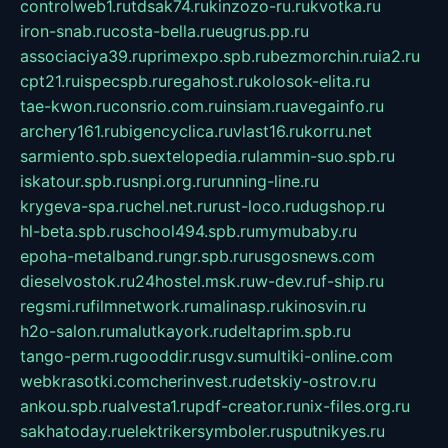
controlweb1.ru
tdsak74.ru
kinzozo-ru.ru
kvotka.ru
iron-snab.ru
costa-bella.ru
eugrus.pp.ru
associaciya39.ru
primexpo.spb.ru
bezmorchin.ru
ia2.ru
cpt21.ru
ispecspb.ru
regahost.ru
kolosok-elita.ru
tae-kwon.ru
consrio.com.ru
insiam.ru
avegainfo.ru
archery161.ru
bigencyclica.ru
vlast16.ru
korru.net
sarmiento.spb.su
extelopedia.ru
lammin-suo.spb.ru
iskatour.spb.ru
snpi.org.ru
running-line.ru
krygeva-spa.ru
chel.net.ru
rust-loco.ru
dugshop.ru
hl-beta.spb.ru
school494.spb.ru
mymubaby.ru
epoha-metalband.ru
ngr.spb.ru
rusgosnews.com
dieselvostok.ru
24hostel.msk.ru
w-dev.ru
f-ship.ru
regsmi.ru
filmnetwork.ru
malinasp.ru
kinosvin.ru
h2o-salon.ru
malutkayork.ru
deltaprim.spb.ru
tango-perm.ru
gooddir.ru
sgv.su
multiki-online.com
webkrasotki.com
cherinvest.ru
detskiy-ostrov.ru
ankou.spb.ru
alvesta1.ru
pdf-creator.ru
nix-files.org.ru
sakhatoday.ru
elektrikersymboler.ru
sputnikyes.ru