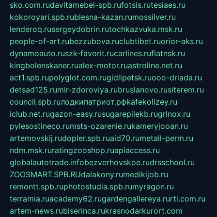
sko.com.ru
davitamebel-spb.ru
fotsis.ru
tesiaes.ru
kokoroyari.spb.ru
blesna-kazan.ru
mossilver.ru
lenderoq.ru
sergeydobrin.ru
tochkazvuka.msk.ru
people-of-art.ru
bezzubova.ru
clubtibet.ru
orior-aks.ru
dynamoauto.ru
szk-favorit.ru
carlines.ru
flatnsk.ru
kingbolenskaner.ru
alex-motor.ru
astroline.net.ru
act1.spb.ru
polyglot.com.ru
gidlipetsk.ru
ooo-driada.ru
detsad125.ru
mir-zdoroviya.ru
bruslanovo.ru
siterem.ru
council.spb.ru
лодкипатриот.рф
kafekolizey.ru
iclub.net.ru
gazon-easy.ru
sugarepilekb.ru
grinox.ru
pylesostineco.ru
msts-ozarenie.ru
kameryjooan.ru
artemovskij.ru
dopler.spb.ru
aid70.ru
metall-perm.ru
ndm.msk.ru
ratingzooshop.ru
apiaccess.ru
globalautotrade.info
bezverhovskoe.ru
drsschool.ru
ZOOSMART.SPB.RU
dalakony.ru
medikijob.ru
remontt.spb.ru
photostudia.spb.ru
myragon.ru
terramia.ru
academy62.ru
gardengallereya.ru
rti.com.ru
artem-news.ru
biserinca.ru
krasnodarkurort.com