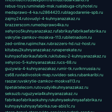
rebus-toys.ru
minelab-msk.ru
alabuga-cityhotel.ru
medsprawo-4-ka.ru
2864420.ru
blagodarenie-spb.ru
zajmy24.ru
tovudyi-4-kuhnyanazakaz.ru
brazzerscom.ru
medsprawo4ka.ru
xehyroo5kuhnyanazakaz.ru
fabrikayfabrikaefabrika.ru
vskrytie-zamkov-moskva-113.ru
biletnadom.ru
zed-online.ru
pimchax.ru
brazzers-hd.ru
z-host.ru
kitubeu2kuhnyanazakaz.ru
naperekate.ru
kuhnyaofabrikaufabrik.ru
kitubeu-2-kuhnyanazakaz.ru
xehyroo-5-kuhnyanazakaz.ru
cs-68.ru
guzywia-4-kuhnyanazakaz.ru
mir-tk.ru
vlknrussia.ru
cs68.ru
vladivostok-map.ru
video-seks.ru
bankaribi.ru
raszar.ru
vskrytie-zamkov-moskva113.ru
lipetsktelecom.ru
tovudyi4kuhnyanazakaz.ru
seksuzb.ru
guzywia4kuhnyanazakaz.ru
fabrikaofabrikaokuhny.ru
kuhnyaekuhnyaafabrika.ru
kuhnyaykuhnyayfabrika.ru
e-abis1c.ru