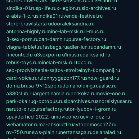
store-brawl-stars.ru
kts-services.ru
dark-sand.ru
sindika-01.ru
sp-life.ru
x-legion.ru
sib-archives.ru
e-abis-1-c.ru
sindika01.ru
venda-festival.ru
store-brawlstars.ru
dooraleksandria.ru
antenna-highly.ru
mine-lab-msk.ru
1-mus.ru
3-sex-porn.ru
ban-damn.ru
purse-factory.ru
viagra-tablet.ru
fasbags.ru
adler-jun.ru
bandamn.ru
fincontech.ru
3sexporn.ru
1mus.ru
darksand.ru
rebus-toys.ru
minelab-msk.ru
rtdco.ru
seo-prodvizhenie-sajtov-stroitelnyh-kompanij.ru
card-voice.ru
rulonnyygazon177.ru
snow-guard.ru
domizbrusa-9x12spb.ru
demaholding.ru
aalse.ru
a380club.ru
argentinamia.ru
perkoka.ru
movie-one.ru
perk-oka.ru
g-octopus.ru
sibarchives.ru
andreislyusar.ru
naruto-x.ru
pursefactory.ru
tor-lyubov-i-grom.ru
spayderhed-2022.ru
movieone.ru
evro-dez.ru
webamator.ru
ma-absolut1.ru
avtopomosch27.ru
nv-750.ru
news-plain.ru
nertansaga.ru
delanalad.ru