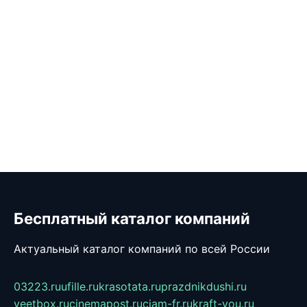
Бесплатный каталог компаний
Актуальный каталог компаний по всей России
03223.ru
ufille.ru
krasotata.ru
prazdnikdushi.ru
veetbox.ru
cinemapost.ru
ciam-fr.ru
kraft-you.ru