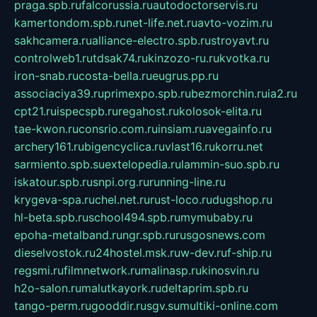
praga.spb.ru
falcorussia.ru
autodoctorservis.ru
kamertondom.spb.ru
net-life.net.ru
avto-vozim.ru
sakhcamera.ru
alliance-electro.spb.ru
stroyavt.ru
controlweb1.ru
tdsak74.ru
kinzozo-ru.ru
kvotka.ru
iron-snab.ru
costa-bella.ru
eugrus.pp.ru
associaciya39.ru
primexpo.spb.ru
bezmorchin.ru
ia2.ru
cpt21.ru
ispecspb.ru
regahost.ru
kolosok-elita.ru
tae-kwon.ru
consrio.com.ru
insiam.ru
avegainfo.ru
archery161.ru
bigencyclica.ru
vlast16.ru
korru.net
sarmiento.spb.su
extelopedia.ru
lammin-suo.spb.ru
iskatour.spb.ru
snpi.org.ru
running-line.ru
krygeva-spa.ru
chel.net.ru
rust-loco.ru
dugshop.ru
hl-beta.spb.ru
school494.spb.ru
mymubaby.ru
epoha-metalband.ru
ngr.spb.ru
rusgosnews.com
dieselvostok.ru
24hostel.msk.ru
w-dev.ru
f-ship.ru
regsmi.ru
filmnetwork.ru
malinasp.ru
kinosvin.ru
h2o-salon.ru
malutkayork.ru
deltaprim.spb.ru
tango-perm.ru
gooddir.ru
sgv.su
multiki-online.com