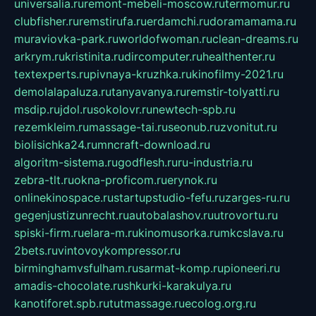
universalia.ru
remont-mebeli-moscow.ru
termomur.ru
clubfisher.ru
remstirufa.ru
erdamchi.ru
doramamama.ru
muraviovka-park.ru
worldofwoman.ru
clean-dreams.ru
arkrym.ru
kristinita.ru
dircomputer.ru
healthenter.ru
textexperts.ru
pivnaya-kruzhka.ru
kinofilmy-2021.ru
demolalapaluza.ru
tanyavanya.ru
remstir-tolyatti.ru
msdip.ru
jdol.ru
sokolovr.ru
newtech-spb.ru
rezemkleim.ru
massage-tai.ru
seonub.ru
zvonitut.ru
biolisichka24.ru
mncraft-download.ru
algoritm-sistema.ru
godflesh.ru
ru-industria.ru
zebra-tlt.ru
okna-proficom.ru
erynok.ru
onlinekinospace.ru
startupstudio-fefu.ru
zarges-ru.ru
gegenjustizunrecht.ru
autobalashov.ru
utrovortu.ru
spiski-firm.ru
elara-m.ru
kinomusorka.ru
mkcslava.ru
2bets.ru
vintovoykompressor.ru
birminghamvsfulham.ru
sarmat-komp.ru
pioneeri.ru
amadis-chocolate.ru
shkurki-karakulya.ru
kanotiforet.spb.ru
tutmassage.ru
ecolog.org.ru