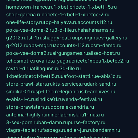
hometown-france.ru
1-xbeticricetc-1-xbetti-5.ru
shop-garena.ru
cricetc-1-xbetr-1-xbetcc-2.ru
one-life-story.ru
top-halyava.ru
accounts112.ru
poka-vse-doma-2.ru
3-d-file.ru
hahahaharms.ru
g2012.ru
tst-1.ru
shaggy-cat.ru
opsmgr.ru
ev-gallery.ru
g-2012.ru
ops-mgr.ru
accounts-112.ru
csm-demo.ru
poka-vse-doma2.ru
airgungames.ru
allseo-host.ru
tehosmotre.ru
varieta-yug.ru
cricetc1xbetr1xbetcc2.ru
raytor-d.ru
atillagunn.ru
3d-file.ru
1xbeticricetc1xbetti5.ru
uafoot-statti.ru
e-abis1c.ru
store-brawl-stars.ru
kts-services.ru
dark-sand.ru
sindika-01.ru
sp-life.ru
x-legion.ru
sib-archives.ru
e-abis-1-c.ru
sindika01.ru
venda-festival.ru
store-brawlstars.ru
dooraleksandria.ru
antenna-highly.ru
mine-lab-msk.ru
1-mus.ru
3-sex-porn.ru
ban-damn.ru
purse-factory.ru
viagra-tablet.ru
fasbags.ru
adler-jun.ru
bandamn.ru
fincontech.ru
3sexporn.ru
1mus.ru
darksand.ru