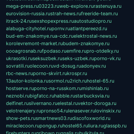
mega-press.ru
03223.ru
web-explore.ru
rastenuya.ru
eurovision-russia.ru
strah-news.ru
freeride-team.ru
itrack-24.ru
sexshopexpress.ru
autostudiopro.ru
alabuga-cityhotel.ru
pornv.ru
atlantpereezd.ru
bud-em-znakomye.ru
a-cdc.ru
elektrostal-news.ru
korolevremont-market.ru
budem-znakomye.ru
oooagrosnab.ru
fpodaso.ru
emfire.ru
pro-otdelky.ru
ukrasotki.ru
seksuzbek.ru
seks-uzbek.ru
porno-vk.ru
sovratili.ru
olecoon.ru
vd-dosug.ru
adonyev.ru
rbc-news.ru
porno-skvirt.ru
krospr.ru
13autor-kolonka.ru
sormol.ru
2rich.ru
hostel-65.ru
hostserve.ru
porno-na-russkom.ru
mishinlab.ru
neznobi.ru
bigfatcc.ru
habble.ru
starbucksvia.ru
delfinet.ru
silvernano.ru
elestal.ru
vektor-doroga.ru
velotrenajery.ru
pronso54.ru
lenasever.ru
lovinskix.ru
show-pets.ru
smartnews03.ru
discofoxworld.ru
miraclecoon.ru
pongup.ru
hostel65.ru
liura.ru
glasspb.ru
firehunters.ru
gribowo.ru
gnalis.ru
bulkitula.ru