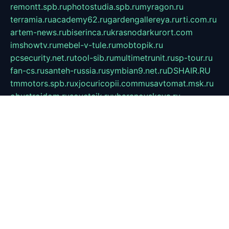
remontt.spb.ru
photostudia.spb.ru
myragon.ru
terramia.ru
academy62.ru
gardengallereya.ru
rti.com.ru
artem-news.ru
biserinca.ru
krasnodarkurort.com
imshowtv.ru
mebel-v-tule.ru
mobtopik.ru
pcsecurity.net.ru
tool-sib.ru
multimetrunit.ru
sp-tour.ru
fan-cs.ru
santeh-russia.ru
symbian9.net.ru
DSHAIR.RU
tmmotors.spb.ru
xjocuricopii.com
musavtomat.msk.ru
obustrojdom.ru
sovetcik.ru
ybaranovskaya.ru
ppknews.ru
cult-alshei.ru
JAPANRUSSIA.RU
proekciyamebel.ru
imper-finans.ru
rim.org.ru
glamourai.ru
brassminus.ru
zabor-pro.ru
ftn.pp.ru
dorogoe58.ru
laimengpacker.ru
kuzova-zapchasti.ru
sageerp.ru
taxodrom.ru
dsrazvitie.ru
hardcity.net.ru
ratinghomegames.ru
topservice25.ru
gubernyan.ru
gtglasslined.ru
ii4.ru
tssport.spb.ru
andorra24.com
blackwallstreet.ru
oboimos.ru
optim-doors.com.ru
ikuch.ru
nycr.org.ru
npa21.ru
vremya-ch.spb.ru
desert000.ru
ivtorgi.ru
ifiori.ru
catalog-statei.ru