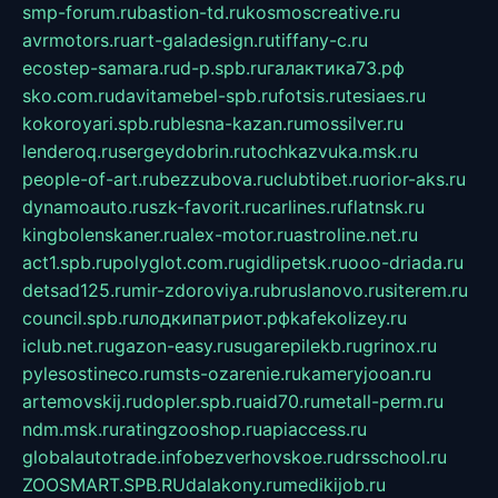
smp-forum.ru
bastion-td.ru
kosmoscreative.ru
avrmotors.ru
art-galadesign.ru
tiffany-c.ru
ecostep-samara.ru
d-p.spb.ru
галактика73.рф
sko.com.ru
davitamebel-spb.ru
fotsis.ru
tesiaes.ru
kokoroyari.spb.ru
blesna-kazan.ru
mossilver.ru
lenderoq.ru
sergeydobrin.ru
tochkazvuka.msk.ru
people-of-art.ru
bezzubova.ru
clubtibet.ru
orior-aks.ru
dynamoauto.ru
szk-favorit.ru
carlines.ru
flatnsk.ru
kingbolenskaner.ru
alex-motor.ru
astroline.net.ru
act1.spb.ru
polyglot.com.ru
gidlipetsk.ru
ooo-driada.ru
detsad125.ru
mir-zdoroviya.ru
bruslanovo.ru
siterem.ru
council.spb.ru
лодкипатриот.рф
kafekolizey.ru
iclub.net.ru
gazon-easy.ru
sugarepilekb.ru
grinox.ru
pylesostineco.ru
msts-ozarenie.ru
kameryjooan.ru
artemovskij.ru
dopler.spb.ru
aid70.ru
metall-perm.ru
ndm.msk.ru
ratingzooshop.ru
apiaccess.ru
globalautotrade.info
bezverhovskoe.ru
drsschool.ru
ZOOSMART.SPB.RU
dalakony.ru
medikijob.ru