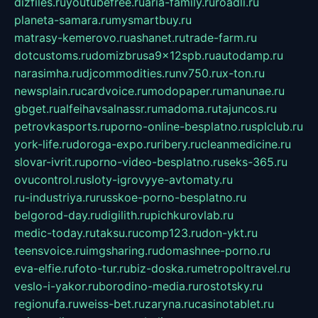
dizfiles.ru
youtubefree.ru
aria-family.ru
roadli.ru
planeta-samara.ru
mysmartbuy.ru
matrasy-kemerovo.ru
ashanet.ru
trade-farm.ru
dotcustoms.ru
domizbrusa9x12spb.ru
autodamp.ru
narasimha.ru
djcommodities.ru
nv750.ru
x-ton.ru
newsplain.ru
cardvoice.ru
modopaper.ru
manunae.ru
gbget.ru
alfeihavsalnassr.ru
madoma.ru
tajuncos.ru
petrovkasports.ru
porno-online-besplatno.ru
splclub.ru
york-life.ru
doroga-expo.ru
ribery.ru
cleanmedicine.ru
slovar-ivrit.ru
porno-video-besplatno.ru
seks-365.ru
ovucontrol.ru
sloty-igrovyye-avtomaty.ru
ru-industriya.ru
russkoe-porno-besplatno.ru
belgorod-day.ru
digilith.ru
pichkurovlab.ru
medic-today.ru
taksu.ru
comp123.ru
don-ykt.ru
teensvoice.ru
imgsharing.ru
domashnee-porno.ru
eva-elfie.ru
foto-tur.ru
biz-doska.ru
metropoltravel.ru
veslo-i-yakor.ru
borodino-media.ru
rostotsky.ru
regionufa.ru
weiss-bet.ru
zaryna.ru
casinotablet.ru