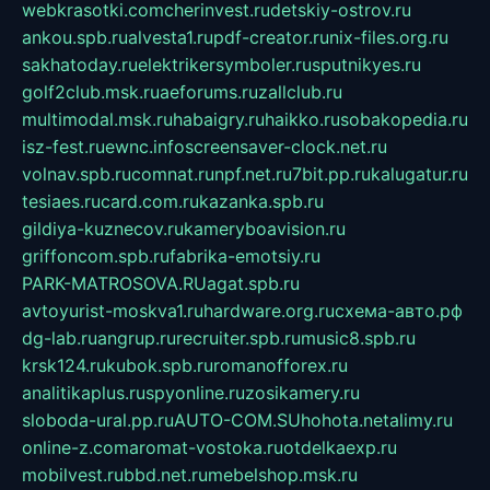
webkrasotki.com
cherinvest.ru
detskiy-ostrov.ru
ankou.spb.ru
alvesta1.ru
pdf-creator.ru
nix-files.org.ru
sakhatoday.ru
elektrikersymboler.ru
sputnikyes.ru
golf2club.msk.ru
aeforums.ru
zallclub.ru
multimodal.msk.ru
habaigry.ru
haikko.ru
sobakopedia.ru
isz-fest.ru
ewnc.info
screensaver-clock.net.ru
volnav.spb.ru
comnat.ru
npf.net.ru
7bit.pp.ru
kalugatur.ru
tesiaes.ru
card.com.ru
kazanka.spb.ru
gildiya-kuznecov.ru
kameryboavision.ru
griffoncom.spb.ru
fabrika-emotsiy.ru
PARK-MATROSOVA.RU
agat.spb.ru
avtoyurist-moskva1.ru
hardware.org.ru
схема-авто.рф
dg-lab.ru
angrup.ru
recruiter.spb.ru
music8.spb.ru
krsk124.ru
kubok.spb.ru
romanofforex.ru
analitikaplus.ru
spyonline.ru
zosikamery.ru
sloboda-ural.pp.ru
AUTO-COM.SU
hohota.net
alimy.ru
online-z.com
aromat-vostoka.ru
otdelkaexp.ru
mobilvest.ru
bbd.net.ru
mebelshop.msk.ru