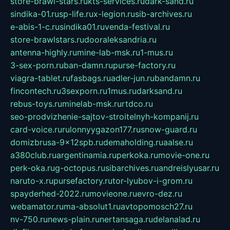
store-brawl-stars.ru
kts-services.ru
dark-sand.ru
sindika-01.ru
sp-life.ru
x-legion.ru
sib-archives.ru
e-abis-1-c.ru
sindika01.ru
venda-festival.ru
store-brawlstars.ru
dooraleksandria.ru
antenna-highly.ru
mine-lab-msk.ru
1-mus.ru
3-sex-porn.ru
ban-damn.ru
purse-factory.ru
viagra-tablet.ru
fasbags.ru
adler-jun.ru
bandamn.ru
fincontech.ru
3sexporn.ru
1mus.ru
darksand.ru
rebus-toys.ru
minelab-msk.ru
rtdco.ru
seo-prodvizhenie-sajtov-stroitelnyh-kompanij.ru
card-voice.ru
rulonnyygazon177.ru
snow-guard.ru
domizbrusa-9x12spb.ru
demaholding.ru
aalse.ru
a380club.ru
argentinamia.ru
perkoka.ru
movie-one.ru
perk-oka.ru
g-octopus.ru
sibarchives.ru
andreislyusar.ru
naruto-x.ru
pursefactory.ru
tor-lyubov-i-grom.ru
spayderhed-2022.ru
movieone.ru
evro-dez.ru
webamator.ru
ma-absolut1.ru
avtopomosch27.ru
nv-750.ru
news-plain.ru
nertansaga.ru
delanalad.ru