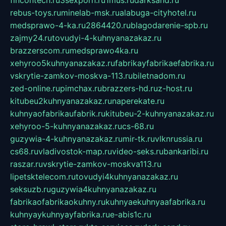
fincontech.ru
3sexporn.ru
1mus.ru
darksand.ru
rebus-toys.ru
minelab-msk.ru
alabuga-cityhotel.ru
medsprawo-4-ka.ru
2864420.ru
blagodarenie-spb.ru
zajmy24.ru
tovudyi-4-kuhnyanazakaz.ru
brazzerscom.ru
medsprawo4ka.ru
xehyroo5kuhnyanazakaz.ru
fabrikayfabrikaefabrika.ru
vskrytie-zamkov-moskva-113.ru
biletnadom.ru
zed-online.ru
pimchax.ru
brazzers-hd.ru
z-host.ru
kitubeu2kuhnyanazakaz.ru
naperekate.ru
kuhnyaofabrikaufabrik.ru
kitubeu-2-kuhnyanazakaz.ru
xehyroo-5-kuhnyanazakaz.ru
cs-68.ru
guzywia-4-kuhnyanazakaz.ru
mir-tk.ru
vlknrussia.ru
cs68.ru
vladivostok-map.ru
video-seks.ru
bankaribi.ru
raszar.ru
vskrytie-zamkov-moskva113.ru
lipetsktelecom.ru
tovudyi4kuhnyanazakaz.ru
seksuzb.ru
guzywia4kuhnyanazakaz.ru
fabrikaofabrikaokuhny.ru
kuhnyaekuhnyaafabrika.ru
kuhnyaykuhnyayfabrika.ru
e-abis1c.ru