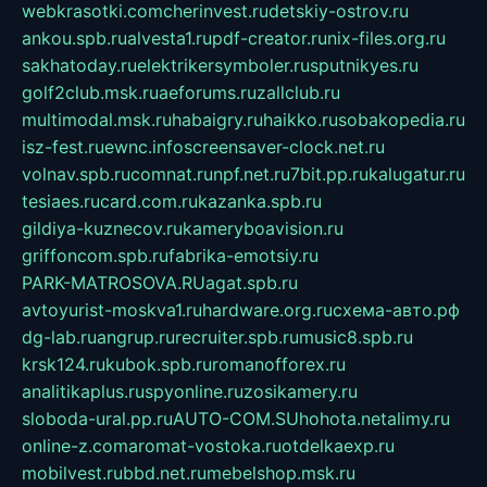
webkrasotki.com
cherinvest.ru
detskiy-ostrov.ru
ankou.spb.ru
alvesta1.ru
pdf-creator.ru
nix-files.org.ru
sakhatoday.ru
elektrikersymboler.ru
sputnikyes.ru
golf2club.msk.ru
aeforums.ru
zallclub.ru
multimodal.msk.ru
habaigry.ru
haikko.ru
sobakopedia.ru
isz-fest.ru
ewnc.info
screensaver-clock.net.ru
volnav.spb.ru
comnat.ru
npf.net.ru
7bit.pp.ru
kalugatur.ru
tesiaes.ru
card.com.ru
kazanka.spb.ru
gildiya-kuznecov.ru
kameryboavision.ru
griffoncom.spb.ru
fabrika-emotsiy.ru
PARK-MATROSOVA.RU
agat.spb.ru
avtoyurist-moskva1.ru
hardware.org.ru
схема-авто.рф
dg-lab.ru
angrup.ru
recruiter.spb.ru
music8.spb.ru
krsk124.ru
kubok.spb.ru
romanofforex.ru
analitikaplus.ru
spyonline.ru
zosikamery.ru
sloboda-ural.pp.ru
AUTO-COM.SU
hohota.net
alimy.ru
online-z.com
aromat-vostoka.ru
otdelkaexp.ru
mobilvest.ru
bbd.net.ru
mebelshop.msk.ru