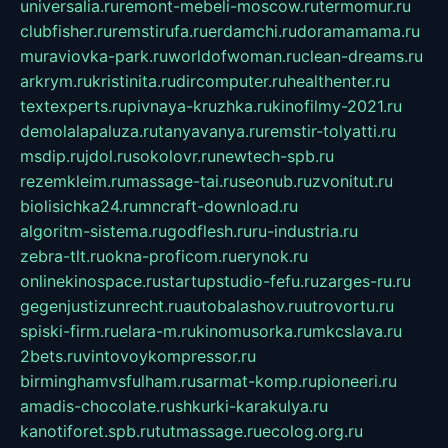
universalia.ru
remont-mebeli-moscow.ru
termomur.ru
clubfisher.ru
remstirufa.ru
erdamchi.ru
doramamama.ru
muraviovka-park.ru
worldofwoman.ru
clean-dreams.ru
arkrym.ru
kristinita.ru
dircomputer.ru
healthenter.ru
textexperts.ru
pivnaya-kruzhka.ru
kinofilmy-2021.ru
demolalapaluza.ru
tanyavanya.ru
remstir-tolyatti.ru
msdip.ru
jdol.ru
sokolovr.ru
newtech-spb.ru
rezemkleim.ru
massage-tai.ru
seonub.ru
zvonitut.ru
biolisichka24.ru
mncraft-download.ru
algoritm-sistema.ru
godflesh.ru
ru-industria.ru
zebra-tlt.ru
okna-proficom.ru
erynok.ru
onlinekinospace.ru
startupstudio-fefu.ru
zarges-ru.ru
gegenjustizunrecht.ru
autobalashov.ru
utrovortu.ru
spiski-firm.ru
elara-m.ru
kinomusorka.ru
mkcslava.ru
2bets.ru
vintovoykompressor.ru
birminghamvsfulham.ru
sarmat-komp.ru
pioneeri.ru
amadis-chocolate.ru
shkurki-karakulya.ru
kanotiforet.spb.ru
tutmassage.ru
ecolog.org.ru