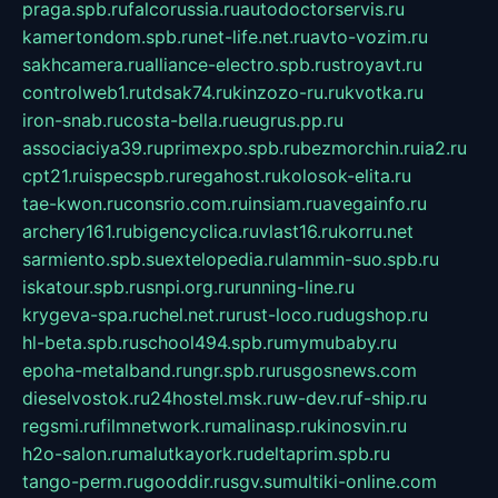
praga.spb.ru
falcorussia.ru
autodoctorservis.ru
kamertondom.spb.ru
net-life.net.ru
avto-vozim.ru
sakhcamera.ru
alliance-electro.spb.ru
stroyavt.ru
controlweb1.ru
tdsak74.ru
kinzozo-ru.ru
kvotka.ru
iron-snab.ru
costa-bella.ru
eugrus.pp.ru
associaciya39.ru
primexpo.spb.ru
bezmorchin.ru
ia2.ru
cpt21.ru
ispecspb.ru
regahost.ru
kolosok-elita.ru
tae-kwon.ru
consrio.com.ru
insiam.ru
avegainfo.ru
archery161.ru
bigencyclica.ru
vlast16.ru
korru.net
sarmiento.spb.su
extelopedia.ru
lammin-suo.spb.ru
iskatour.spb.ru
snpi.org.ru
running-line.ru
krygeva-spa.ru
chel.net.ru
rust-loco.ru
dugshop.ru
hl-beta.spb.ru
school494.spb.ru
mymubaby.ru
epoha-metalband.ru
ngr.spb.ru
rusgosnews.com
dieselvostok.ru
24hostel.msk.ru
w-dev.ru
f-ship.ru
regsmi.ru
filmnetwork.ru
malinasp.ru
kinosvin.ru
h2o-salon.ru
malutkayork.ru
deltaprim.spb.ru
tango-perm.ru
gooddir.ru
sgv.su
multiki-online.com