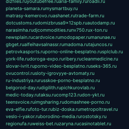
dizfiles.ru
youtubefree.ru
aria-family.ru
roadli.ru
planeta-samara.ru
mysmartbuy.ru
matrasy-kemerovo.ru
ashanet.ru
trade-farm.ru
dotcustoms.ru
domizbrusa9x12spb.ru
autodamp.ru
narasimha.ru
djcommodities.ru
nv750.ru
x-ton.ru
newsplain.ru
cardvoice.ru
modopaper.ru
manunae.ru
gbget.ru
alfeihavsalnassr.ru
madoma.ru
tajuncos.ru
petrovkasports.ru
porno-online-besplatno.ru
splclub.ru
york-life.ru
doroga-expo.ru
ribery.ru
cleanmedicine.ru
slovar-ivrit.ru
porno-video-besplatno.ru
seks-365.ru
ovucontrol.ru
sloty-igrovyye-avtomaty.ru
ru-industriya.ru
russkoe-porno-besplatno.ru
belgorod-day.ru
digilith.ru
pichkurovlab.ru
medic-today.ru
taksu.ru
comp123.ru
don-ykt.ru
teensvoice.ru
imgsharing.ru
domashnee-porno.ru
eva-elfie.ru
foto-tur.ru
biz-doska.ru
metropoltravel.ru
veslo-i-yakor.ru
borodino-media.ru
rostotsky.ru
regionufa.ru
weiss-bet.ru
zaryna.ru
casinotablet.ru