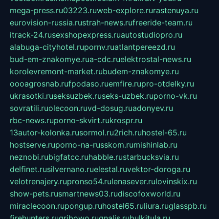
mega-press.ru
03223.ru
web-explore.ru
rastenuya.ru
eurovision-russia.ru
strah-news.ru
freeride-team.ru
itrack-24.ru
sexshopexpress.ru
autostudiopro.ru
alabuga-cityhotel.ru
pornv.ru
atlantpereezd.ru
bud-em-znakomye.ru
a-cdc.ru
elektrostal-news.ru
korolevremont-market.ru
budem-znakomye.ru
oooagrosnab.ru
fpodaso.ru
emfire.ru
pro-otdelky.ru
ukrasotki.ru
seksuzbek.ru
seks-uzbek.ru
porno-vk.ru
sovratili.ru
olecoon.ru
vd-dosug.ru
adonyev.ru
rbc-news.ru
porno-skvirt.ru
krospr.ru
13autor-kolonka.ru
sormol.ru
2rich.ru
hostel-65.ru
hostserve.ru
porno-na-russkom.ru
mishinlab.ru
neznobi.ru
bigfatcc.ru
habble.ru
starbucksvia.ru
delfinet.ru
silvernano.ru
elestal.ru
vektor-doroga.ru
velotrenajery.ru
pronso54.ru
lenasever.ru
lovinskix.ru
show-pets.ru
smartnews03.ru
discofoxworld.ru
miraclecoon.ru
pongup.ru
hostel65.ru
liura.ru
glasspb.ru
firehunters.ru
gribowo.ru
gnalis.ru
bulkitula.ru