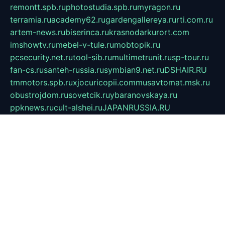
remontt.spb.ru
photostudia.spb.ru
myragon.ru
terramia.ru
academy62.ru
gardengallereya.ru
rti.com.ru
artem-news.ru
biserinca.ru
krasnodarkurort.com
imshowtv.ru
mebel-v-tule.ru
mobtopik.ru
pcsecurity.net.ru
tool-sib.ru
multimetrunit.ru
sp-tour.ru
fan-cs.ru
santeh-russia.ru
symbian9.net.ru
DSHAIR.RU
tmmotors.spb.ru
xjocuricopii.com
musavtomat.msk.ru
obustrojdom.ru
sovetcik.ru
ybaranovskaya.ru
ppknews.ru
cult-alshei.ru
JAPANRUSSIA.RU
proekciyamebel.ru
imper-finans.ru
rim.org.ru
glamourai.ru
brassminus.ru
zabor-pro.ru
ftn.pp.ru
dorogoe58.ru
laimengpacker.ru
kuzova-zapchasti.ru
sageerp.ru
taxodrom.ru
dsrazvitie.ru
hardcity.net.ru
ratinghomegames.ru
topservice25.ru
gubernyan.ru
gtglasslined.ru
ii4.ru
tssport.spb.ru
andorra24.com
blackwallstreet.ru
oboimos.ru
optim-doors.com.ru
ikuch.ru
nycr.org.ru
npa21.ru
vremya-ch.spb.ru
desert000.ru
ivtorgi.ru
ifiori.ru
catalog-statei.ru