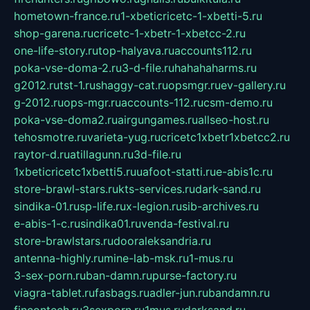
hometown-france.ru
1-xbeticricetc-1-xbetti-5.ru
shop-garena.ru
cricetc-1-xbetr-1-xbetcc-2.ru
one-life-story.ru
top-halyava.ru
accounts112.ru
poka-vse-doma-2.ru
3-d-file.ru
hahahaharms.ru
g2012.ru
tst-1.ru
shaggy-cat.ru
opsmgr.ru
ev-gallery.ru
g-2012.ru
ops-mgr.ru
accounts-112.ru
csm-demo.ru
poka-vse-doma2.ru
airgungames.ru
allseo-host.ru
tehosmotre.ru
varieta-yug.ru
cricetc1xbetr1xbetcc2.ru
raytor-d.ru
atillagunn.ru
3d-file.ru
1xbeticricetc1xbetti5.ru
uafoot-statti.ru
e-abis1c.ru
store-brawl-stars.ru
kts-services.ru
dark-sand.ru
sindika-01.ru
sp-life.ru
x-legion.ru
sib-archives.ru
e-abis-1-c.ru
sindika01.ru
venda-festival.ru
store-brawlstars.ru
dooraleksandria.ru
antenna-highly.ru
mine-lab-msk.ru
1-mus.ru
3-sex-porn.ru
ban-damn.ru
purse-factory.ru
viagra-tablet.ru
fasbags.ru
adler-jun.ru
bandamn.ru