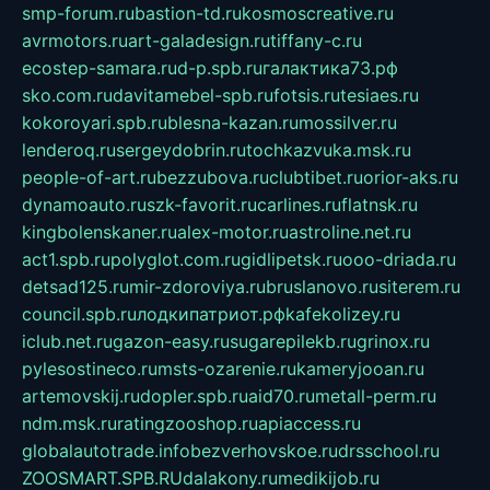
smp-forum.ru
bastion-td.ru
kosmoscreative.ru
avrmotors.ru
art-galadesign.ru
tiffany-c.ru
ecostep-samara.ru
d-p.spb.ru
галактика73.рф
sko.com.ru
davitamebel-spb.ru
fotsis.ru
tesiaes.ru
kokoroyari.spb.ru
blesna-kazan.ru
mossilver.ru
lenderoq.ru
sergeydobrin.ru
tochkazvuka.msk.ru
people-of-art.ru
bezzubova.ru
clubtibet.ru
orior-aks.ru
dynamoauto.ru
szk-favorit.ru
carlines.ru
flatnsk.ru
kingbolenskaner.ru
alex-motor.ru
astroline.net.ru
act1.spb.ru
polyglot.com.ru
gidlipetsk.ru
ooo-driada.ru
detsad125.ru
mir-zdoroviya.ru
bruslanovo.ru
siterem.ru
council.spb.ru
лодкипатриот.рф
kafekolizey.ru
iclub.net.ru
gazon-easy.ru
sugarepilekb.ru
grinox.ru
pylesostineco.ru
msts-ozarenie.ru
kameryjooan.ru
artemovskij.ru
dopler.spb.ru
aid70.ru
metall-perm.ru
ndm.msk.ru
ratingzooshop.ru
apiaccess.ru
globalautotrade.info
bezverhovskoe.ru
drsschool.ru
ZOOSMART.SPB.RU
dalakony.ru
medikijob.ru