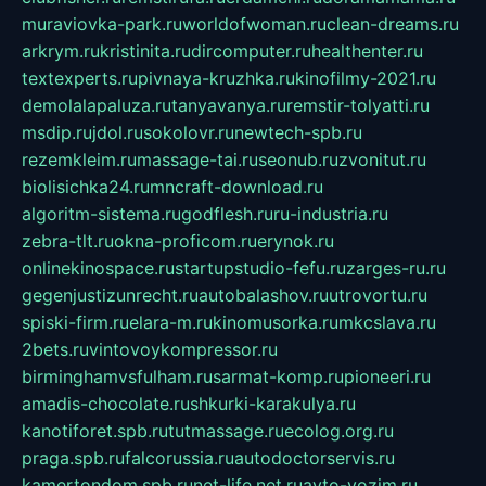
muraviovka-park.ru
worldofwoman.ru
clean-dreams.ru
arkrym.ru
kristinita.ru
dircomputer.ru
healthenter.ru
textexperts.ru
pivnaya-kruzhka.ru
kinofilmy-2021.ru
demolalapaluza.ru
tanyavanya.ru
remstir-tolyatti.ru
msdip.ru
jdol.ru
sokolovr.ru
newtech-spb.ru
rezemkleim.ru
massage-tai.ru
seonub.ru
zvonitut.ru
biolisichka24.ru
mncraft-download.ru
algoritm-sistema.ru
godflesh.ru
ru-industria.ru
zebra-tlt.ru
okna-proficom.ru
erynok.ru
onlinekinospace.ru
startupstudio-fefu.ru
zarges-ru.ru
gegenjustizunrecht.ru
autobalashov.ru
utrovortu.ru
spiski-firm.ru
elara-m.ru
kinomusorka.ru
mkcslava.ru
2bets.ru
vintovoykompressor.ru
birminghamvsfulham.ru
sarmat-komp.ru
pioneeri.ru
amadis-chocolate.ru
shkurki-karakulya.ru
kanotiforet.spb.ru
tutmassage.ru
ecolog.org.ru
praga.spb.ru
falcorussia.ru
autodoctorservis.ru
kamertondom.spb.ru
net-life.net.ru
avto-vozim.ru