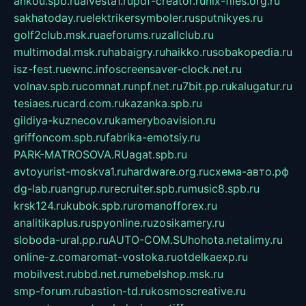
ankou.spb.ru
alvesta1.ru
pdf-creator.ru
nix-files.org.ru
sakhatoday.ru
elektrikersymboler.ru
sputnikyes.ru
golf2club.msk.ru
aeforums.ru
zallclub.ru
multimodal.msk.ru
habaigry.ru
haikko.ru
sobakopedia.ru
isz-fest.ru
ewnc.info
screensaver-clock.net.ru
volnav.spb.ru
comnat.ru
npf.net.ru
7bit.pp.ru
kalugatur.ru
tesiaes.ru
card.com.ru
kazanka.spb.ru
gildiya-kuznecov.ru
kameryboavision.ru
griffoncom.spb.ru
fabrika-emotsiy.ru
PARK-MATROSOVA.RU
agat.spb.ru
avtoyurist-moskva1.ru
hardware.org.ru
схема-авто.рф
dg-lab.ru
angrup.ru
recruiter.spb.ru
music8.spb.ru
krsk124.ru
kubok.spb.ru
romanofforex.ru
analitikaplus.ru
spyonline.ru
zosikamery.ru
sloboda-ural.pp.ru
AUTO-COM.SU
hohota.net
alimy.ru
online-z.com
aromat-vostoka.ru
otdelkaexp.ru
mobilvest.ru
bbd.net.ru
mebelshop.msk.ru
smp-forum.ru
bastion-td.ru
kosmoscreative.ru