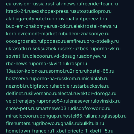
eurovision-russia.ru
strah-news.ru
freeride-team.ru
itrack-24.ru
sexshopexpress.ru
autostudiopro.ru
alabuga-cityhotel.ru
pornv.ru
atlantpereezd.ru
bud-em-znakomye.ru
a-cdc.ru
elektrostal-news.ru
korolevremont-market.ru
budem-znakomye.ru
oooagrosnab.ru
fpodaso.ru
emfire.ru
pro-otdelky.ru
ukrasotki.ru
seksuzbek.ru
seks-uzbek.ru
porno-vk.ru
sovratili.ru
olecoon.ru
vd-dosug.ru
adonyev.ru
rbc-news.ru
porno-skvirt.ru
krospr.ru
13autor-kolonka.ru
sormol.ru
2rich.ru
hostel-65.ru
hostserve.ru
porno-na-russkom.ru
mishinlab.ru
neznobi.ru
bigfatcc.ru
habble.ru
starbucksvia.ru
delfinet.ru
silvernano.ru
elestal.ru
vektor-doroga.ru
velotrenajery.ru
pronso54.ru
lenasever.ru
lovinskix.ru
show-pets.ru
smartnews03.ru
discofoxworld.ru
miraclecoon.ru
pongup.ru
hostel65.ru
liura.ru
glasspb.ru
firehunters.ru
gribowo.ru
gnalis.ru
bulkitula.ru
hometown-france.ru
1-xbeticricetc-1-xbetti-5.ru