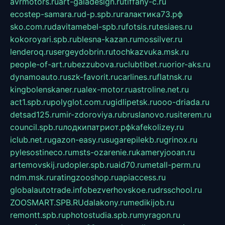
avrmotors.ru
art-galadesign.ru
tiffany-c.ru
ecostep-samara.ru
d-p.spb.ru
галактика73.рф
sko.com.ru
davitamebel-spb.ru
fotsis.ru
tesiaes.ru
kokoroyari.spb.ru
blesna-kazan.ru
mossilver.ru
lenderoq.ru
sergeydobrin.ru
tochkazvuka.msk.ru
people-of-art.ru
bezzubova.ru
clubtibet.ru
orior-aks.ru
dynamoauto.ru
szk-favorit.ru
carlines.ru
flatnsk.ru
kingbolenskaner.ru
alex-motor.ru
astroline.net.ru
act1.spb.ru
polyglot.com.ru
gidlipetsk.ru
ooo-driada.ru
detsad125.ru
mir-zdoroviya.ru
bruslanovo.ru
siterem.ru
council.spb.ru
лодкипатриот.рф
kafekolizey.ru
iclub.net.ru
gazon-easy.ru
sugarepilekb.ru
grinox.ru
pylesostineco.ru
msts-ozarenie.ru
kameryjooan.ru
artemovskij.ru
dopler.spb.ru
aid70.ru
metall-perm.ru
ndm.msk.ru
ratingzooshop.ru
apiaccess.ru
globalautotrade.info
bezverhovskoe.ru
drsschool.ru
ZOOSMART.SPB.RU
dalakony.ru
medikijob.ru
remontt.spb.ru
photostudia.spb.ru
myragon.ru