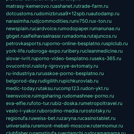
matrasy-kemerovo.ru
ashanet.ru
trade-farm.ru
dotcustoms.ru
domizbrusa9x12spb.ru
autodamp.ru
narasimha.ru
djcommodities.ru
nv750.ru
x-ton.ru
newsplain.ru
cardvoice.ru
modopaper.ru
manunae.ru
gbget.ru
alfeihavsalnassr.ru
madoma.ru
tajuncos.ru
petrovkasports.ru
porno-online-besplatno.ru
splclub.ru
york-life.ru
doroga-expo.ru
ribery.ru
cleanmedicine.ru
slovar-ivrit.ru
porno-video-besplatno.ru
seks-365.ru
ovucontrol.ru
sloty-igrovyye-avtomaty.ru
ru-industriya.ru
russkoe-porno-besplatno.ru
belgorod-day.ru
digilith.ru
pichkurovlab.ru
medic-today.ru
taksu.ru
comp123.ru
don-ykt.ru
teensvoice.ru
imgsharing.ru
domashnee-porno.ru
eva-elfie.ru
foto-tur.ru
biz-doska.ru
metropoltravel.ru
veslo-i-yakor.ru
borodino-media.ru
rostotsky.ru
regionufa.ru
weiss-bet.ru
zaryna.ru
casinotablet.ru
universalia.ru
remont-mebeli-moscow.ru
termomur.ru
clubfisher.ru
remstirufa.ru
erdamchi.ru
doramamama.ru