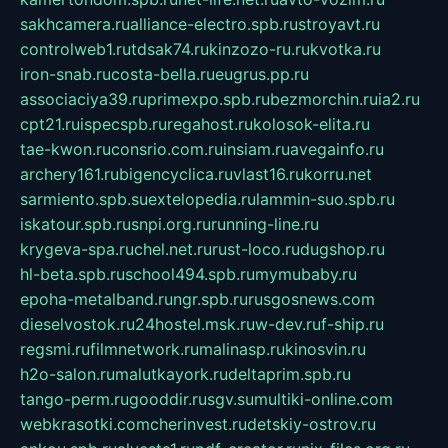
sakhcamera.ru
alliance-electro.spb.ru
stroyavt.ru
controlweb1.ru
tdsak74.ru
kinzozo-ru.ru
kvotka.ru
iron-snab.ru
costa-bella.ru
eugrus.pp.ru
associaciya39.ru
primexpo.spb.ru
bezmorchin.ru
ia2.ru
cpt21.ru
ispecspb.ru
regahost.ru
kolosok-elita.ru
tae-kwon.ru
consrio.com.ru
insiam.ru
avegainfo.ru
archery161.ru
bigencyclica.ru
vlast16.ru
korru.net
sarmiento.spb.su
extelopedia.ru
lammin-suo.spb.ru
iskatour.spb.ru
snpi.org.ru
running-line.ru
krygeva-spa.ru
chel.net.ru
rust-loco.ru
dugshop.ru
hl-beta.spb.ru
school494.spb.ru
mymubaby.ru
epoha-metalband.ru
ngr.spb.ru
rusgosnews.com
dieselvostok.ru
24hostel.msk.ru
w-dev.ru
f-ship.ru
regsmi.ru
filmnetwork.ru
malinasp.ru
kinosvin.ru
h2o-salon.ru
malutkayork.ru
deltaprim.spb.ru
tango-perm.ru
gooddir.ru
sgv.su
multiki-online.com
webkrasotki.com
cherinvest.ru
detskiy-ostrov.ru