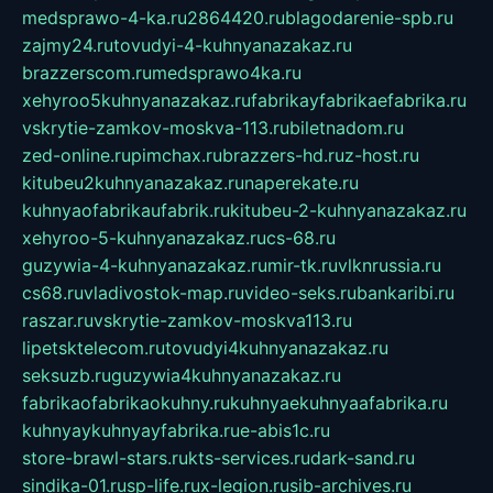
medsprawo-4-ka.ru
2864420.ru
blagodarenie-spb.ru
zajmy24.ru
tovudyi-4-kuhnyanazakaz.ru
brazzerscom.ru
medsprawo4ka.ru
xehyroo5kuhnyanazakaz.ru
fabrikayfabrikaefabrika.ru
vskrytie-zamkov-moskva-113.ru
biletnadom.ru
zed-online.ru
pimchax.ru
brazzers-hd.ru
z-host.ru
kitubeu2kuhnyanazakaz.ru
naperekate.ru
kuhnyaofabrikaufabrik.ru
kitubeu-2-kuhnyanazakaz.ru
xehyroo-5-kuhnyanazakaz.ru
cs-68.ru
guzywia-4-kuhnyanazakaz.ru
mir-tk.ru
vlknrussia.ru
cs68.ru
vladivostok-map.ru
video-seks.ru
bankaribi.ru
raszar.ru
vskrytie-zamkov-moskva113.ru
lipetsktelecom.ru
tovudyi4kuhnyanazakaz.ru
seksuzb.ru
guzywia4kuhnyanazakaz.ru
fabrikaofabrikaokuhny.ru
kuhnyaekuhnyaafabrika.ru
kuhnyaykuhnyayfabrika.ru
e-abis1c.ru
store-brawl-stars.ru
kts-services.ru
dark-sand.ru
sindika-01.ru
sp-life.ru
x-legion.ru
sib-archives.ru