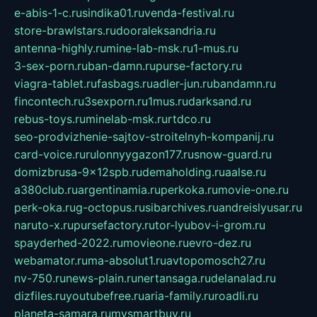
e-abis-1-c.ru
sindika01.ru
venda-festival.ru
store-brawlstars.ru
dooraleksandria.ru
antenna-highly.ru
mine-lab-msk.ru
1-mus.ru
3-sex-porn.ru
ban-damn.ru
purse-factory.ru
viagra-tablet.ru
fasbags.ru
adler-jun.ru
bandamn.ru
fincontech.ru
3sexporn.ru
1mus.ru
darksand.ru
rebus-toys.ru
minelab-msk.ru
rtdco.ru
seo-prodvizhenie-sajtov-stroitelnyh-kompanij.ru
card-voice.ru
rulonnyygazon177.ru
snow-guard.ru
domizbrusa-9x12spb.ru
demaholding.ru
aalse.ru
a380club.ru
argentinamia.ru
perkoka.ru
movie-one.ru
perk-oka.ru
g-octopus.ru
sibarchives.ru
andreislyusar.ru
naruto-x.ru
pursefactory.ru
tor-lyubov-i-grom.ru
spayderhed-2022.ru
movieone.ru
evro-dez.ru
webamator.ru
ma-absolut1.ru
avtopomosch27.ru
nv-750.ru
news-plain.ru
nertansaga.ru
delanalad.ru
dizfiles.ru
youtubefree.ru
aria-family.ru
roadli.ru
planeta-samara.ru
mysmartbuy.ru