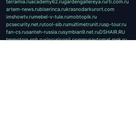
terramia.ru
academy62.ru
gardengallereya.ru
rti.com.ru
artem-news.ru
biserinca.ru
krasnodarkurort.com
imshowtv.ru
mebel-v-tule.ru
mobtopik.ru
pcsecurity.net.ru
tool-sib.ru
multimetrunit.ru
sp-tour.ru
fan-cs.ru
santeh-russia.ru
symbian9.net.ru
DSHAIR.RU
tmmotors.spb.ru
xjocuricopii.com
musavtomat.msk.ru
obustrojdom.ru
sovetcik.ru
ybaranovskaya.ru
ppknews.ru
cult-alshei.ru
JAPANRUSSIA.RU
proekciyamebel.ru
imper-finans.ru
rim.org.ru
glamourai.ru
brassminus.ru
zabor-pro.ru
ftn.pp.ru
dorogoe58.ru
laimengpacker.ru
kuzova-zapchasti.ru
sageerp.ru
taxodrom.ru
dsrazvitie.ru
hardcity.net.ru
ratinghomegames.ru
topservice25.ru
gubernyan.ru
gtglasslined.ru
ii4.ru
tssport.spb.ru
andorra24.com
blackwallstreet.ru
oboimos.ru
optim-doors.com.ru
ikuch.ru
nycr.org.ru
npa21.ru
vremya-ch.spb.ru
desert000.ru
ivtorgi.ru
ifiori.ru
catalog-statei.ru
dcv.org.ru
spetsmaster174.ru
ipkameryhiseeu.ru