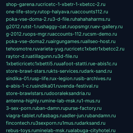
shop-garena.ru
cricetc-1-xbetr-1-xbetcc-2.ru
one-life-story.ru
top-halyava.ru
accounts112.ru
poka-vse-doma-2.ru
3-d-file.ru
hahahaharms.ru
g2012.ru
tst-1.ru
shaggy-cat.ru
opsmgr.ru
ev-gallery.ru
g-2012.ru
ops-mgr.ru
accounts-112.ru
csm-demo.ru
poka-vse-doma2.ru
airgungames.ru
allseo-host.ru
tehosmotre.ru
varieta-yug.ru
cricetc1xbetr1xbetcc2.ru
raytor-d.ru
atillagunn.ru
3d-file.ru
1xbeticricetc1xbetti5.ru
uafoot-statti.ru
e-abis1c.ru
store-brawl-stars.ru
kts-services.ru
dark-sand.ru
sindika-01.ru
sp-life.ru
x-legion.ru
sib-archives.ru
e-abis-1-c.ru
sindika01.ru
venda-festival.ru
store-brawlstars.ru
dooraleksandria.ru
antenna-highly.ru
mine-lab-msk.ru
1-mus.ru
3-sex-porn.ru
ban-damn.ru
purse-factory.ru
viagra-tablet.ru
fasbags.ru
adler-jun.ru
bandamn.ru
fincontech.ru
3sexporn.ru
1mus.ru
darksand.ru
rebus-toys.ru
minelab-msk.ru
alabuga-cityhotel.ru