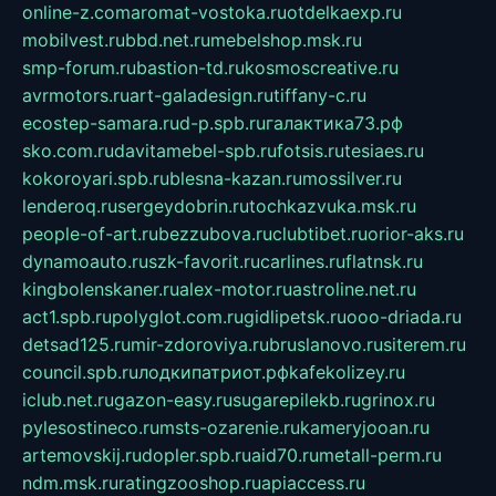
online-z.com
aromat-vostoka.ru
otdelkaexp.ru
mobilvest.ru
bbd.net.ru
mebelshop.msk.ru
smp-forum.ru
bastion-td.ru
kosmoscreative.ru
avrmotors.ru
art-galadesign.ru
tiffany-c.ru
ecostep-samara.ru
d-p.spb.ru
галактика73.рф
sko.com.ru
davitamebel-spb.ru
fotsis.ru
tesiaes.ru
kokoroyari.spb.ru
blesna-kazan.ru
mossilver.ru
lenderoq.ru
sergeydobrin.ru
tochkazvuka.msk.ru
people-of-art.ru
bezzubova.ru
clubtibet.ru
orior-aks.ru
dynamoauto.ru
szk-favorit.ru
carlines.ru
flatnsk.ru
kingbolenskaner.ru
alex-motor.ru
astroline.net.ru
act1.spb.ru
polyglot.com.ru
gidlipetsk.ru
ooo-driada.ru
detsad125.ru
mir-zdoroviya.ru
bruslanovo.ru
siterem.ru
council.spb.ru
лодкипатриот.рф
kafekolizey.ru
iclub.net.ru
gazon-easy.ru
sugarepilekb.ru
grinox.ru
pylesostineco.ru
msts-ozarenie.ru
kameryjooan.ru
artemovskij.ru
dopler.spb.ru
aid70.ru
metall-perm.ru
ndm.msk.ru
ratingzooshop.ru
apiaccess.ru