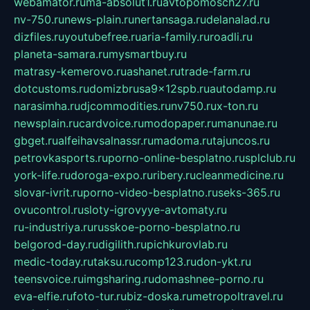
webamator.ru
ma-absolut1.ru
avtopomosch27.ru
nv-750.ru
news-plain.ru
nertansaga.ru
delanalad.ru
dizfiles.ru
youtubefree.ru
aria-family.ru
roadli.ru
planeta-samara.ru
mysmartbuy.ru
matrasy-kemerovo.ru
ashanet.ru
trade-farm.ru
dotcustoms.ru
domizbrusa9x12spb.ru
autodamp.ru
narasimha.ru
djcommodities.ru
nv750.ru
x-ton.ru
newsplain.ru
cardvoice.ru
modopaper.ru
manunae.ru
gbget.ru
alfeihavsalnassr.ru
madoma.ru
tajuncos.ru
petrovkasports.ru
porno-online-besplatno.ru
splclub.ru
york-life.ru
doroga-expo.ru
ribery.ru
cleanmedicine.ru
slovar-ivrit.ru
porno-video-besplatno.ru
seks-365.ru
ovucontrol.ru
sloty-igrovyye-avtomaty.ru
ru-industriya.ru
russkoe-porno-besplatno.ru
belgorod-day.ru
digilith.ru
pichkurovlab.ru
medic-today.ru
taksu.ru
comp123.ru
don-ykt.ru
teensvoice.ru
imgsharing.ru
domashnee-porno.ru
eva-elfie.ru
foto-tur.ru
biz-doska.ru
metropoltravel.ru