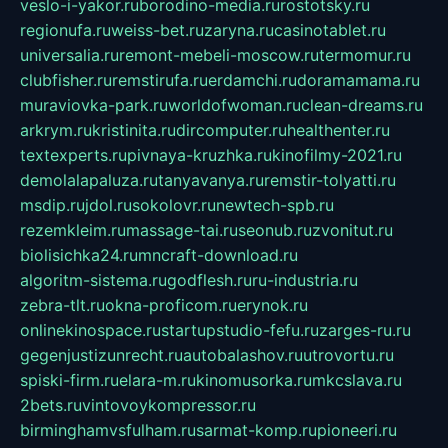
veslo-i-yakor.ru
borodino-media.ru
rostotsky.ru
regionufa.ru
weiss-bet.ru
zaryna.ru
casinotablet.ru
universalia.ru
remont-mebeli-moscow.ru
termomur.ru
clubfisher.ru
remstirufa.ru
erdamchi.ru
doramamama.ru
muraviovka-park.ru
worldofwoman.ru
clean-dreams.ru
arkrym.ru
kristinita.ru
dircomputer.ru
healthenter.ru
textexperts.ru
pivnaya-kruzhka.ru
kinofilmy-2021.ru
demolalapaluza.ru
tanyavanya.ru
remstir-tolyatti.ru
msdip.ru
jdol.ru
sokolovr.ru
newtech-spb.ru
rezemkleim.ru
massage-tai.ru
seonub.ru
zvonitut.ru
biolisichka24.ru
mncraft-download.ru
algoritm-sistema.ru
godflesh.ru
ru-industria.ru
zebra-tlt.ru
okna-proficom.ru
erynok.ru
onlinekinospace.ru
startupstudio-fefu.ru
zarges-ru.ru
gegenjustizunrecht.ru
autobalashov.ru
utrovortu.ru
spiski-firm.ru
elara-m.ru
kinomusorka.ru
mkcslava.ru
2bets.ru
vintovoykompressor.ru
birminghamvsfulham.ru
sarmat-komp.ru
pioneeri.ru