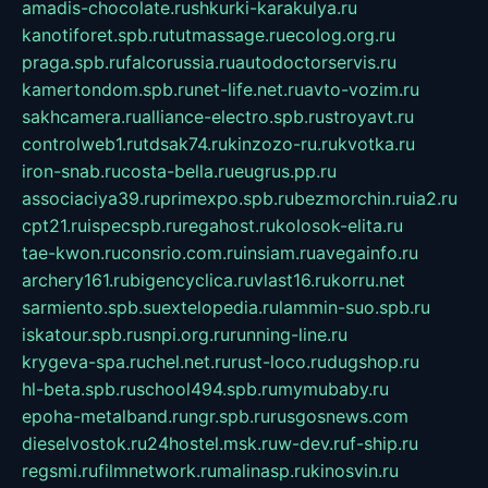
amadis-chocolate.ru
shkurki-karakulya.ru
kanotiforet.spb.ru
tutmassage.ru
ecolog.org.ru
praga.spb.ru
falcorussia.ru
autodoctorservis.ru
kamertondom.spb.ru
net-life.net.ru
avto-vozim.ru
sakhcamera.ru
alliance-electro.spb.ru
stroyavt.ru
controlweb1.ru
tdsak74.ru
kinzozo-ru.ru
kvotka.ru
iron-snab.ru
costa-bella.ru
eugrus.pp.ru
associaciya39.ru
primexpo.spb.ru
bezmorchin.ru
ia2.ru
cpt21.ru
ispecspb.ru
regahost.ru
kolosok-elita.ru
tae-kwon.ru
consrio.com.ru
insiam.ru
avegainfo.ru
archery161.ru
bigencyclica.ru
vlast16.ru
korru.net
sarmiento.spb.su
extelopedia.ru
lammin-suo.spb.ru
iskatour.spb.ru
snpi.org.ru
running-line.ru
krygeva-spa.ru
chel.net.ru
rust-loco.ru
dugshop.ru
hl-beta.spb.ru
school494.spb.ru
mymubaby.ru
epoha-metalband.ru
ngr.spb.ru
rusgosnews.com
dieselvostok.ru
24hostel.msk.ru
w-dev.ru
f-ship.ru
regsmi.ru
filmnetwork.ru
malinasp.ru
kinosvin.ru