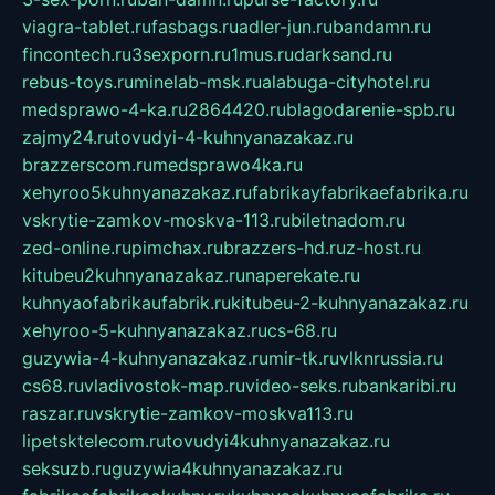
viagra-tablet.ru
fasbags.ru
adler-jun.ru
bandamn.ru
fincontech.ru
3sexporn.ru
1mus.ru
darksand.ru
rebus-toys.ru
minelab-msk.ru
alabuga-cityhotel.ru
medsprawo-4-ka.ru
2864420.ru
blagodarenie-spb.ru
zajmy24.ru
tovudyi-4-kuhnyanazakaz.ru
brazzerscom.ru
medsprawo4ka.ru
xehyroo5kuhnyanazakaz.ru
fabrikayfabrikaefabrika.ru
vskrytie-zamkov-moskva-113.ru
biletnadom.ru
zed-online.ru
pimchax.ru
brazzers-hd.ru
z-host.ru
kitubeu2kuhnyanazakaz.ru
naperekate.ru
kuhnyaofabrikaufabrik.ru
kitubeu-2-kuhnyanazakaz.ru
xehyroo-5-kuhnyanazakaz.ru
cs-68.ru
guzywia-4-kuhnyanazakaz.ru
mir-tk.ru
vlknrussia.ru
cs68.ru
vladivostok-map.ru
video-seks.ru
bankaribi.ru
raszar.ru
vskrytie-zamkov-moskva113.ru
lipetsktelecom.ru
tovudyi4kuhnyanazakaz.ru
seksuzb.ru
guzywia4kuhnyanazakaz.ru