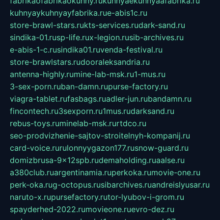
fabrikaofabrikaokuhny.ru
kuhnyaekuhnyaafabrika.ru
kuhnyaykuhnyayfabrika.ru
e-abis1c.ru
store-brawl-stars.ru
kts-services.ru
dark-sand.ru
sindika-01.ru
sp-life.ru
x-legion.ru
sib-archives.ru
e-abis-1-c.ru
sindika01.ru
venda-festival.ru
store-brawlstars.ru
dooraleksandria.ru
antenna-highly.ru
mine-lab-msk.ru
1-mus.ru
3-sex-porn.ru
ban-damn.ru
purse-factory.ru
viagra-tablet.ru
fasbags.ru
adler-jun.ru
bandamn.ru
fincontech.ru
3sexporn.ru
1mus.ru
darksand.ru
rebus-toys.ru
minelab-msk.ru
rtdco.ru
seo-prodvizhenie-sajtov-stroitelnyh-kompanij.ru
card-voice.ru
rulonnyygazon177.ru
snow-guard.ru
domizbrusa-9x12spb.ru
demaholding.ru
aalse.ru
a380club.ru
argentinamia.ru
perkoka.ru
movie-one.ru
perk-oka.ru
g-octopus.ru
sibarchives.ru
andreislyusar.ru
naruto-x.ru
pursefactory.ru
tor-lyubov-i-grom.ru
spayderhed-2022.ru
movieone.ru
evro-dez.ru