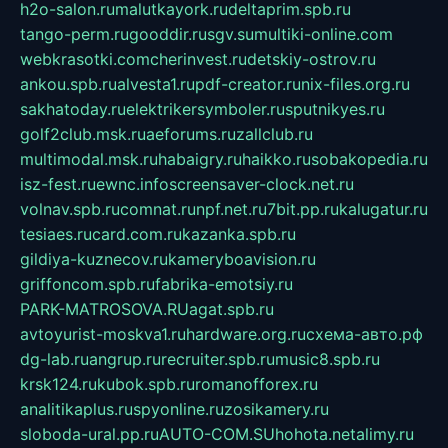
h2o-salon.ru
malutkayork.ru
deltaprim.spb.ru
tango-perm.ru
gooddir.ru
sgv.su
multiki-online.com
webkrasotki.com
cherinvest.ru
detskiy-ostrov.ru
ankou.spb.ru
alvesta1.ru
pdf-creator.ru
nix-files.org.ru
sakhatoday.ru
elektrikersymboler.ru
sputnikyes.ru
golf2club.msk.ru
aeforums.ru
zallclub.ru
multimodal.msk.ru
habaigry.ru
haikko.ru
sobakopedia.ru
isz-fest.ru
ewnc.info
screensaver-clock.net.ru
volnav.spb.ru
comnat.ru
npf.net.ru
7bit.pp.ru
kalugatur.ru
tesiaes.ru
card.com.ru
kazanka.spb.ru
gildiya-kuznecov.ru
kameryboavision.ru
griffoncom.spb.ru
fabrika-emotsiy.ru
PARK-MATROSOVA.RU
agat.spb.ru
avtoyurist-moskva1.ru
hardware.org.ru
схема-авто.рф
dg-lab.ru
angrup.ru
recruiter.spb.ru
music8.spb.ru
krsk124.ru
kubok.spb.ru
romanofforex.ru
analitikaplus.ru
spyonline.ru
zosikamery.ru
sloboda-ural.pp.ru
AUTO-COM.SU
hohota.net
alimy.ru