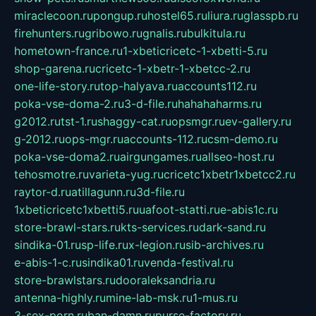
miraclecoon.ru
pongup.ru
hostel65.ru
liura.ru
glasspb.ru
firehunters.ru
gribowo.ru
gnalis.ru
bulkitula.ru
hometown-france.ru
1-xbeticricetc-1-xbetti-5.ru
shop-garena.ru
cricetc-1-xbetr-1-xbetcc-2.ru
one-life-story.ru
top-halyava.ru
accounts112.ru
poka-vse-doma-2.ru
3-d-file.ru
hahahaharms.ru
g2012.ru
tst-1.ru
shaggy-cat.ru
opsmgr.ru
ev-gallery.ru
g-2012.ru
ops-mgr.ru
accounts-112.ru
csm-demo.ru
poka-vse-doma2.ru
airgungames.ru
allseo-host.ru
tehosmotre.ru
varieta-yug.ru
cricetc1xbetr1xbetcc2.ru
raytor-d.ru
atillagunn.ru
3d-file.ru
1xbeticricetc1xbetti5.ru
uafoot-statti.ru
e-abis1c.ru
store-brawl-stars.ru
kts-services.ru
dark-sand.ru
sindika-01.ru
sp-life.ru
x-legion.ru
sib-archives.ru
e-abis-1-c.ru
sindika01.ru
venda-festival.ru
store-brawlstars.ru
dooraleksandria.ru
antenna-highly.ru
mine-lab-msk.ru
1-mus.ru
3-sex-porn.ru
ban-damn.ru
purse-factory.ru