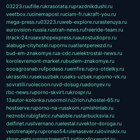
03223.ru
ufille.ru
krasotata.ru
prazdnikdushi.ru
veetbox.ru
cinemapost.ru
ciam-fr.ru
kraft-you.ru
mega-press.ru
03223.ru
web-explore.ru
rastenuya.ru
eurovision-russia.ru
strah-news.ru
freeride-team.ru
itrack-24.ru
sexshopexpress.ru
autostudiopro.ru
alabuga-cityhotel.ru
pornv.ru
atlantpereezd.ru
bud-em-znakomye.ru
a-cdc.ru
elektrostal-news.ru
korolevremont-market.ru
budem-znakomye.ru
oooagrosnab.ru
fpodaso.ru
emfire.ru
pro-otdelky.ru
ukrasotki.ru
seksuzbek.ru
seks-uzbek.ru
porno-vk.ru
sovratili.ru
olecoon.ru
vd-dosug.ru
adonyev.ru
rbc-news.ru
porno-skvirt.ru
krospr.ru
13autor-kolonka.ru
sormol.ru
2rich.ru
hostel-65.ru
hostserve.ru
porno-na-russkom.ru
mishinlab.ru
neznobi.ru
bigfatcc.ru
habble.ru
starbucksvia.ru
delfinet.ru
silvernano.ru
elestal.ru
vektor-doroga.ru
velotrenajery.ru
pronso54.ru
lenasever.ru
lovinskix.ru
show-pets.ru
smartnews03.ru
discofoxworld.ru