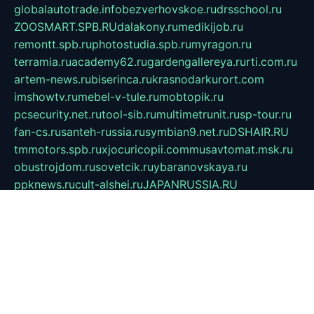
globalautotrade.info
bezverhovskoe.ru
drsschool.ru
ZOOSMART.SPB.RU
dalakony.ru
medikijob.ru
remontt.spb.ru
photostudia.spb.ru
myragon.ru
terramia.ru
academy62.ru
gardengallereya.ru
rti.com.ru
artem-news.ru
biserinca.ru
krasnodarkurort.com
imshowtv.ru
mebel-v-tule.ru
mobtopik.ru
pcsecurity.net.ru
tool-sib.ru
multimetrunit.ru
sp-tour.ru
fan-cs.ru
santeh-russia.ru
symbian9.net.ru
DSHAIR.RU
tmmotors.spb.ru
xjocuricopii.com
musavtomat.msk.ru
obustrojdom.ru
sovetcik.ru
ybaranovskaya.ru
ppknews.ru
cult-alshei.ru
JAPANRUSSIA.RU
proekciyamebel.ru
imper-finans.ru
rim.org.ru
glamourai.ru
brassminus.ru
zabor-pro.ru
ftn.pp.ru
dorogoe58.ru
laimengpacker.ru
kuzova-zapchasti.ru
sageerp.ru
taxodrom.ru
dsrazvitie.ru
hardcity.net.ru
ratinghomegames.ru
topservice25.ru
gubernyan.ru
gtglasslined.ru
ii4.ru
tssport.spb.ru
andorra24.com
blackwallstreet.ru
oboimos.ru
optim-doors.com.ru