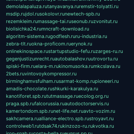
demolalapaluza.ru
tanyavanya.ru
remstir-tolyatti.ru
msdip.ru
jdol.ru
sokolovr.ru
newtech-spb.ru
rezemkleim.ru
massage-tai.ru
seonub.ru
zvonitut.ru
biolisichka24.ru
mncraft-download.ru
algoritm-sistema.ru
godflesh.ru
ru-industria.ru
zebra-tlt.ru
okna-proficom.ru
erynok.ru
onlinekinospace.ru
startupstudio-fefu.ru
zarges-ru.ru
gegenjustizunrecht.ru
autobalashov.ru
utrovortu.ru
spiski-firm.ru
elara-m.ru
kinomusorka.ru
mkcslava.ru
2bets.ru
vintovoykompressor.ru
birminghamvsfulham.ru
sarmat-komp.ru
pioneeri.ru
amadis-chocolate.ru
shkurki-karakulya.ru
kanotiforet.spb.ru
tutmassage.ru
ecolog.org.ru
praga.spb.ru
falcorussia.ru
autodoctorservis.ru
kamertondom.spb.ru
net-life.net.ru
avto-vozim.ru
sakhcamera.ru
alliance-electro.spb.ru
stroyavt.ru
controlweb1.ru
tdsak74.ru
kinzozo-ru.ru
kvotka.ru
iron-snab.ru
costa-bella.ru
eugrus.pp.ru