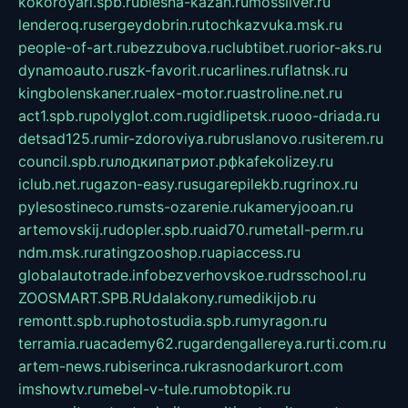
kokoroyari.spb.ru
blesna-kazan.ru
mossilver.ru
lenderoq.ru
sergeydobrin.ru
tochkazvuka.msk.ru
people-of-art.ru
bezzubova.ru
clubtibet.ru
orior-aks.ru
dynamoauto.ru
szk-favorit.ru
carlines.ru
flatnsk.ru
kingbolenskaner.ru
alex-motor.ru
astroline.net.ru
act1.spb.ru
polyglot.com.ru
gidlipetsk.ru
ooo-driada.ru
detsad125.ru
mir-zdoroviya.ru
bruslanovo.ru
siterem.ru
council.spb.ru
лодкипатриот.рф
kafekolizey.ru
iclub.net.ru
gazon-easy.ru
sugarepilekb.ru
grinox.ru
pylesostineco.ru
msts-ozarenie.ru
kameryjooan.ru
artemovskij.ru
dopler.spb.ru
aid70.ru
metall-perm.ru
ndm.msk.ru
ratingzooshop.ru
apiaccess.ru
globalautotrade.info
bezverhovskoe.ru
drsschool.ru
ZOOSMART.SPB.RU
dalakony.ru
medikijob.ru
remontt.spb.ru
photostudia.spb.ru
myragon.ru
terramia.ru
academy62.ru
gardengallereya.ru
rti.com.ru
artem-news.ru
biserinca.ru
krasnodarkurort.com
imshowtv.ru
mebel-v-tule.ru
mobtopik.ru