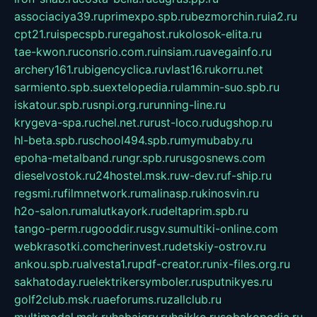
associaciya39.ru
primexpo.spb.ru
bezmorchin.ru
ia2.ru
cpt21.ru
ispecspb.ru
regahost.ru
kolosok-elita.ru
tae-kwon.ru
consrio.com.ru
insiam.ru
avegainfo.ru
archery161.ru
bigencyclica.ru
vlast16.ru
korru.net
sarmiento.spb.su
extelopedia.ru
lammin-suo.spb.ru
iskatour.spb.ru
snpi.org.ru
running-line.ru
krygeva-spa.ru
chel.net.ru
rust-loco.ru
dugshop.ru
hl-beta.spb.ru
school494.spb.ru
mymubaby.ru
epoha-metalband.ru
ngr.spb.ru
rusgosnews.com
dieselvostok.ru
24hostel.msk.ru
w-dev.ru
f-ship.ru
regsmi.ru
filmnetwork.ru
malinasp.ru
kinosvin.ru
h2o-salon.ru
malutkayork.ru
deltaprim.spb.ru
tango-perm.ru
gooddir.ru
sgv.su
multiki-online.com
webkrasotki.com
cherinvest.ru
detskiy-ostrov.ru
ankou.spb.ru
alvesta1.ru
pdf-creator.ru
nix-files.org.ru
sakhatoday.ru
elektrikersymboler.ru
sputnikyes.ru
golf2club.msk.ru
aeforums.ru
zallclub.ru