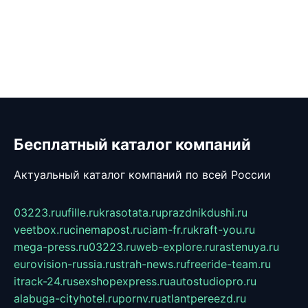
Бесплатный каталог компаний
Актуальный каталог компаний по всей России
03223.ru
ufille.ru
krasotata.ru
prazdnikdushi.ru
veetbox.ru
cinemapost.ru
ciam-fr.ru
kraft-you.ru
mega-press.ru
03223.ru
web-explore.ru
rastenuya.ru
eurovision-russia.ru
strah-news.ru
freeride-team.ru
itrack-24.ru
sexshopexpress.ru
autostudiopro.ru
alabuga-cityhotel.ru
pornv.ru
atlantpereezd.ru