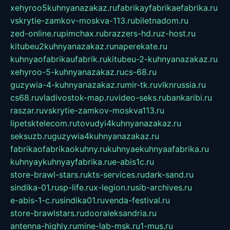
xehyroo5kuhnyanazakaz.ru
fabrikayfabrikaefabrika.ru
vskrytie-zamkov-moskva-113.ru
biletnadom.ru
zed-online.ru
pimchax.ru
brazzers-hd.ru
z-host.ru
kitubeu2kuhnyanazakaz.ru
naperekate.ru
kuhnyaofabrikaufabrik.ru
kitubeu-2-kuhnyanazakaz.ru
xehyroo-5-kuhnyanazakaz.ru
cs-68.ru
guzywia-4-kuhnyanazakaz.ru
mir-tk.ru
vlknrussia.ru
cs68.ru
vladivostok-map.ru
video-seks.ru
bankaribi.ru
raszar.ru
vskrytie-zamkov-moskva113.ru
lipetsktelecom.ru
tovudyi4kuhnyanazakaz.ru
seksuzb.ru
guzywia4kuhnyanazakaz.ru
fabrikaofabrikaokuhny.ru
kuhnyaekuhnyaafabrika.ru
kuhnyaykuhnyayfabrika.ru
e-abis1c.ru
store-brawl-stars.ru
kts-services.ru
dark-sand.ru
sindika-01.ru
sp-life.ru
x-legion.ru
sib-archives.ru
e-abis-1-c.ru
sindika01.ru
venda-festival.ru
store-brawlstars.ru
dooraleksandria.ru
antenna-highly.ru
mine-lab-msk.ru
1-mus.ru