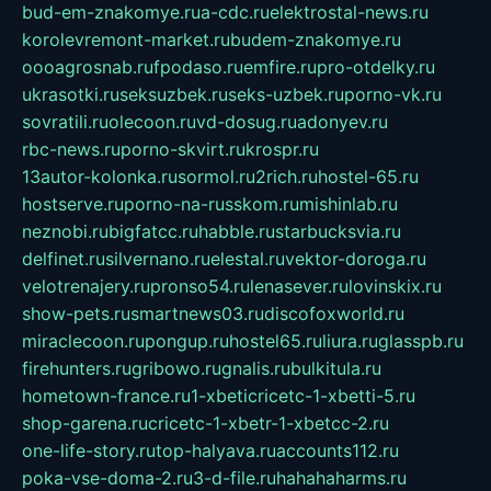
bud-em-znakomye.ru
a-cdc.ru
elektrostal-news.ru
korolevremont-market.ru
budem-znakomye.ru
oooagrosnab.ru
fpodaso.ru
emfire.ru
pro-otdelky.ru
ukrasotki.ru
seksuzbek.ru
seks-uzbek.ru
porno-vk.ru
sovratili.ru
olecoon.ru
vd-dosug.ru
adonyev.ru
rbc-news.ru
porno-skvirt.ru
krospr.ru
13autor-kolonka.ru
sormol.ru
2rich.ru
hostel-65.ru
hostserve.ru
porno-na-russkom.ru
mishinlab.ru
neznobi.ru
bigfatcc.ru
habble.ru
starbucksvia.ru
delfinet.ru
silvernano.ru
elestal.ru
vektor-doroga.ru
velotrenajery.ru
pronso54.ru
lenasever.ru
lovinskix.ru
show-pets.ru
smartnews03.ru
discofoxworld.ru
miraclecoon.ru
pongup.ru
hostel65.ru
liura.ru
glasspb.ru
firehunters.ru
gribowo.ru
gnalis.ru
bulkitula.ru
hometown-france.ru
1-xbeticricetc-1-xbetti-5.ru
shop-garena.ru
cricetc-1-xbetr-1-xbetcc-2.ru
one-life-story.ru
top-halyava.ru
accounts112.ru
poka-vse-doma-2.ru
3-d-file.ru
hahahaharms.ru