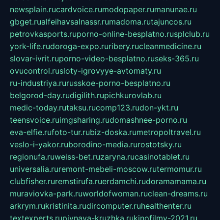
newsplain.ru
cardvoice.ru
modopaper.ru
manunae.ru
gbget.ru
alfeihavsalnassr.ru
madoma.ru
tajuncos.ru
petrovkasports.ru
porno-online-besplatno.ru
splclub.ru
york-life.ru
doroga-expo.ru
ribery.ru
cleanmedicine.ru
slovar-ivrit.ru
porno-video-besplatno.ru
seks-365.ru
ovucontrol.ru
sloty-igrovyye-avtomaty.ru
ru-industriya.ru
russkoe-porno-besplatno.ru
belgorod-day.ru
digilith.ru
pichkurovlab.ru
medic-today.ru
taksu.ru
comp123.ru
don-ykt.ru
teensvoice.ru
imgsharing.ru
domashnee-porno.ru
eva-elfie.ru
foto-tur.ru
biz-doska.ru
metropoltravel.ru
veslo-i-yakor.ru
borodino-media.ru
rostotsky.ru
regionufa.ru
weiss-bet.ru
zaryna.ru
casinotablet.ru
universalia.ru
remont-mebeli-moscow.ru
termomur.ru
clubfisher.ru
remstirufa.ru
erdamchi.ru
doramamama.ru
muraviovka-park.ru
worldofwoman.ru
clean-dreams.ru
arkrym.ru
kristinita.ru
dircomputer.ru
healthenter.ru
textexperts.ru
pivnaya-kruzhka.ru
kinofilmy-2021.ru