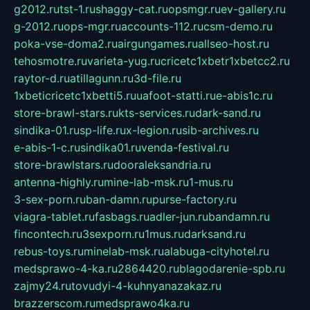
g2012.ru
tst-1.ru
shaggy-cat.ru
opsmgr.ru
ev-gallery.ru
g-2012.ru
ops-mgr.ru
accounts-112.ru
csm-demo.ru
poka-vse-doma2.ru
airgungames.ru
allseo-host.ru
tehosmotre.ru
varieta-yug.ru
cricetc1xbetr1xbetcc2.ru
raytor-d.ru
atillagunn.ru
3d-file.ru
1xbeticricetc1xbetti5.ru
uafoot-statti.ru
e-abis1c.ru
store-brawl-stars.ru
kts-services.ru
dark-sand.ru
sindika-01.ru
sp-life.ru
x-legion.ru
sib-archives.ru
e-abis-1-c.ru
sindika01.ru
venda-festival.ru
store-brawlstars.ru
dooraleksandria.ru
antenna-highly.ru
mine-lab-msk.ru
1-mus.ru
3-sex-porn.ru
ban-damn.ru
purse-factory.ru
viagra-tablet.ru
fasbags.ru
adler-jun.ru
bandamn.ru
fincontech.ru
3sexporn.ru
1mus.ru
darksand.ru
rebus-toys.ru
minelab-msk.ru
alabuga-cityhotel.ru
medsprawo-4-ka.ru
2864420.ru
blagodarenie-spb.ru
zajmy24.ru
tovudyi-4-kuhnyanazakaz.ru
brazzerscom.ru
medsprawo4ka.ru