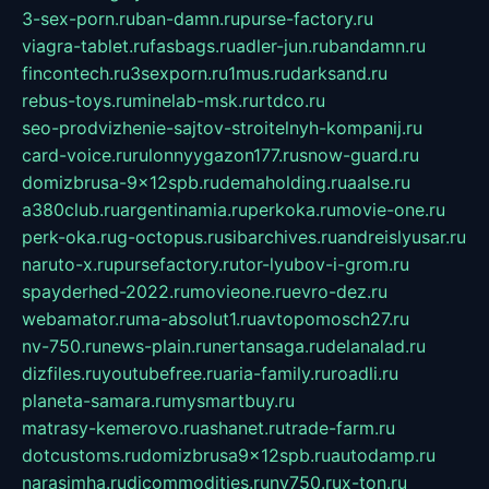
3-sex-porn.ru
ban-damn.ru
purse-factory.ru
viagra-tablet.ru
fasbags.ru
adler-jun.ru
bandamn.ru
fincontech.ru
3sexporn.ru
1mus.ru
darksand.ru
rebus-toys.ru
minelab-msk.ru
rtdco.ru
seo-prodvizhenie-sajtov-stroitelnyh-kompanij.ru
card-voice.ru
rulonnyygazon177.ru
snow-guard.ru
domizbrusa-9x12spb.ru
demaholding.ru
aalse.ru
a380club.ru
argentinamia.ru
perkoka.ru
movie-one.ru
perk-oka.ru
g-octopus.ru
sibarchives.ru
andreislyusar.ru
naruto-x.ru
pursefactory.ru
tor-lyubov-i-grom.ru
spayderhed-2022.ru
movieone.ru
evro-dez.ru
webamator.ru
ma-absolut1.ru
avtopomosch27.ru
nv-750.ru
news-plain.ru
nertansaga.ru
delanalad.ru
dizfiles.ru
youtubefree.ru
aria-family.ru
roadli.ru
planeta-samara.ru
mysmartbuy.ru
matrasy-kemerovo.ru
ashanet.ru
trade-farm.ru
dotcustoms.ru
domizbrusa9x12spb.ru
autodamp.ru
narasimha.ru
djcommodities.ru
nv750.ru
x-ton.ru