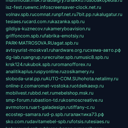
multimodal.msk.ru
habaigry.ru
haikko.ru
sobakopedia.ru
isz-fest.ru
ewnc.info
screensaver-clock.net.ru
volnav.spb.ru
comnat.ru
npf.net.ru
7bit.pp.ru
kalugatur.ru
tesiaes.ru
card.com.ru
kazanka.spb.ru
gildiya-kuznecov.ru
kameryboavision.ru
griffoncom.spb.ru
fabrika-emotsiy.ru
PARK-MATROSOVA.RU
agat.spb.ru
avtoyurist-moskva1.ru
hardware.org.ru
схема-авто.рф
dg-lab.ru
angrup.ru
recruiter.spb.ru
music8.spb.ru
krsk124.ru
kubok.spb.ru
romanofforex.ru
analitikaplus.ru
spyonline.ru
zosikamery.ru
sloboda-ural.pp.ru
AUTO-COM.SU
hohota.net
alimy.ru
online-z.com
aromat-vostoka.ru
otdelkaexp.ru
mobilvest.ru
bbd.net.ru
mebelshop.msk.ru
smp-forum.ru
bastion-td.ru
kosmoscreative.ru
avrmotors.ru
art-galadesign.ru
tiffany-c.ru
ecostep-samara.ru
d-p.spb.ru
галактика73.рф
sko.com.ru
davitamebel-spb.ru
fotsis.ru
tesiaes.ru