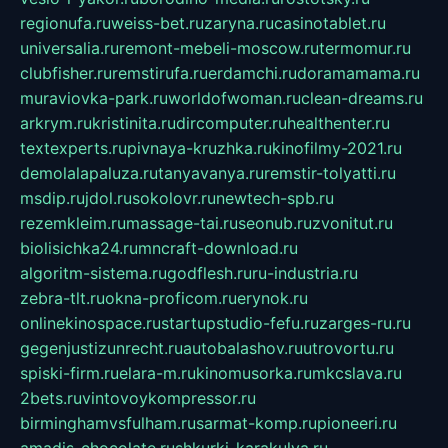
regionufa.ru
weiss-bet.ru
zaryna.ru
casinotablet.ru
universalia.ru
remont-mebeli-moscow.ru
termomur.ru
clubfisher.ru
remstirufa.ru
erdamchi.ru
doramamama.ru
muraviovka-park.ru
worldofwoman.ru
clean-dreams.ru
arkrym.ru
kristinita.ru
dircomputer.ru
healthenter.ru
textexperts.ru
pivnaya-kruzhka.ru
kinofilmy-2021.ru
demolalapaluza.ru
tanyavanya.ru
remstir-tolyatti.ru
msdip.ru
jdol.ru
sokolovr.ru
newtech-spb.ru
rezemkleim.ru
massage-tai.ru
seonub.ru
zvonitut.ru
biolisichka24.ru
mncraft-download.ru
algoritm-sistema.ru
godflesh.ru
ru-industria.ru
zebra-tlt.ru
okna-proficom.ru
erynok.ru
onlinekinospace.ru
startupstudio-fefu.ru
zarges-ru.ru
gegenjustizunrecht.ru
autobalashov.ru
utrovortu.ru
spiski-firm.ru
elara-m.ru
kinomusorka.ru
mkcslava.ru
2bets.ru
vintovoykompressor.ru
birminghamvsfulham.ru
sarmat-komp.ru
pioneeri.ru
amadis-chocolate.ru
shkurki-karakulya.ru