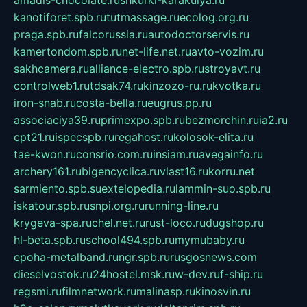
kanotiforet.spb.ru
tutmassage.ru
ecolog.org.ru
praga.spb.ru
falcorussia.ru
autodoctorservis.ru
kamertondom.spb.ru
net-life.net.ru
avto-vozim.ru
sakhcamera.ru
alliance-electro.spb.ru
stroyavt.ru
controlweb1.ru
tdsak74.ru
kinzozo-ru.ru
kvotka.ru
iron-snab.ru
costa-bella.ru
eugrus.pp.ru
associaciya39.ru
primexpo.spb.ru
bezmorchin.ru
ia2.ru
cpt21.ru
ispecspb.ru
regahost.ru
kolosok-elita.ru
tae-kwon.ru
consrio.com.ru
insiam.ru
avegainfo.ru
archery161.ru
bigencyclica.ru
vlast16.ru
korru.net
sarmiento.spb.su
extelopedia.ru
lammin-suo.spb.ru
iskatour.spb.ru
snpi.org.ru
running-line.ru
krygeva-spa.ru
chel.net.ru
rust-loco.ru
dugshop.ru
hl-beta.spb.ru
school494.spb.ru
mymubaby.ru
epoha-metalband.ru
ngr.spb.ru
rusgosnews.com
dieselvostok.ru
24hostel.msk.ru
w-dev.ru
f-ship.ru
regsmi.ru
filmnetwork.ru
malinasp.ru
kinosvin.ru