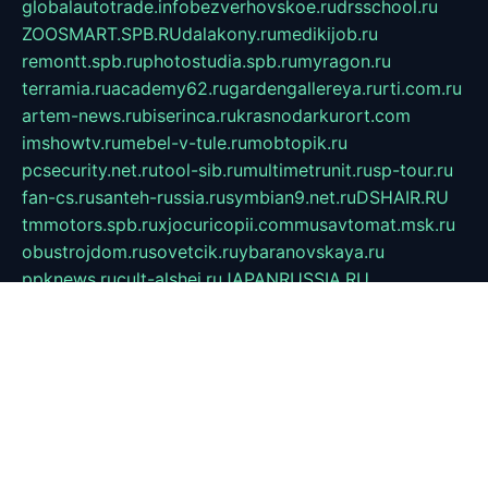
globalautotrade.info
bezverhovskoe.ru
drsschool.ru
ZOOSMART.SPB.RU
dalakony.ru
medikijob.ru
remontt.spb.ru
photostudia.spb.ru
myragon.ru
terramia.ru
academy62.ru
gardengallereya.ru
rti.com.ru
artem-news.ru
biserinca.ru
krasnodarkurort.com
imshowtv.ru
mebel-v-tule.ru
mobtopik.ru
pcsecurity.net.ru
tool-sib.ru
multimetrunit.ru
sp-tour.ru
fan-cs.ru
santeh-russia.ru
symbian9.net.ru
DSHAIR.RU
tmmotors.spb.ru
xjocuricopii.com
musavtomat.msk.ru
obustrojdom.ru
sovetcik.ru
ybaranovskaya.ru
ppknews.ru
cult-alshei.ru
JAPANRUSSIA.RU
proekciyamebel.ru
imper-finans.ru
rim.org.ru
glamourai.ru
brassminus.ru
zabor-pro.ru
ftn.pp.ru
dorogoe58.ru
laimengpacker.ru
kuzova-zapchasti.ru
sageerp.ru
taxodrom.ru
dsrazvitie.ru
hardcity.net.ru
ratinghomegames.ru
topservice25.ru
gubernyan.ru
gtglasslined.ru
ii4.ru
tssport.spb.ru
andorra24.com
blackwallstreet.ru
oboimos.ru
optim-doors.com.ru