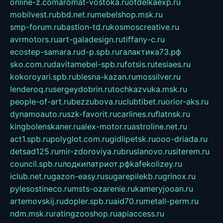
online-z.com
aromat-vostoka.ru
otdelkaexp.ru
mobilvest.ru
bbd.net.ru
mebelshop.msk.ru
smp-forum.ru
bastion-td.ru
kosmoscreative.ru
avrmotors.ru
art-galadesign.ru
tiffany-c.ru
ecostep-samara.ru
d-p.spb.ru
галактика73.рф
sko.com.ru
davitamebel-spb.ru
fotsis.ru
tesiaes.ru
kokoroyari.spb.ru
blesna-kazan.ru
mossilver.ru
lenderoq.ru
sergeydobrin.ru
tochkazvuka.msk.ru
people-of-art.ru
bezzubova.ru
clubtibet.ru
orior-aks.ru
dynamoauto.ru
szk-favorit.ru
carlines.ru
flatnsk.ru
kingbolenskaner.ru
alex-motor.ru
astroline.net.ru
act1.spb.ru
polyglot.com.ru
gidlipetsk.ru
ooo-driada.ru
detsad125.ru
mir-zdoroviya.ru
bruslanovo.ru
siterem.ru
council.spb.ru
лодкипатриот.рф
kafekolizey.ru
iclub.net.ru
gazon-easy.ru
sugarepilekb.ru
grinox.ru
pylesostineco.ru
msts-ozarenie.ru
kameryjooan.ru
artemovskij.ru
dopler.spb.ru
aid70.ru
metall-perm.ru
ndm.msk.ru
ratingzooshop.ru
apiaccess.ru