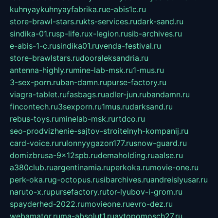
kuhnyaykuhnyayfabrika.ru
e-abis1c.ru
store-brawl-stars.ru
kts-services.ru
dark-sand.ru
sindika-01.ru
sp-life.ru
x-legion.ru
sib-archives.ru
e-abis-1-c.ru
sindika01.ru
venda-festival.ru
store-brawlstars.ru
dooraleksandria.ru
antenna-highly.ru
mine-lab-msk.ru
1-mus.ru
3-sex-porn.ru
ban-damn.ru
purse-factory.ru
viagra-tablet.ru
fasbags.ru
adler-jun.ru
bandamn.ru
fincontech.ru
3sexporn.ru
1mus.ru
darksand.ru
rebus-toys.ru
minelab-msk.ru
rtdco.ru
seo-prodvizhenie-sajtov-stroitelnyh-kompanij.ru
card-voice.ru
rulonnyygazon177.ru
snow-guard.ru
domizbrusa-9x12spb.ru
demaholding.ru
aalse.ru
a380club.ru
argentinamia.ru
perkoka.ru
movie-one.ru
perk-oka.ru
g-octopus.ru
sibarchives.ru
andreislyusar.ru
naruto-x.ru
pursefactory.ru
tor-lyubov-i-grom.ru
spayderhed-2022.ru
movieone.ru
evro-dez.ru
webamator.ru
ma-absolut1.ru
avtopomosch27.ru