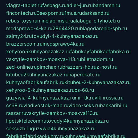
viagra-tablet.ru
fasbags.ru
adler-jun.ru
bandamn.ru
fincontech.ru
3sexporn.ru
1mus.ru
darksand.ru
rebus-toys.ru
minelab-msk.ru
alabuga-cityhotel.ru
medsprawo-4-ka.ru
2864420.ru
blagodarenie-spb.ru
zajmy24.ru
tovudyi-4-kuhnyanazakaz.ru
brazzerscom.ru
medsprawo4ka.ru
xehyroo5kuhnyanazakaz.ru
fabrikayfabrikaefabrika.ru
vskrytie-zamkov-moskva-113.ru
biletnadom.ru
zed-online.ru
pimchax.ru
brazzers-hd.ru
z-host.ru
kitubeu2kuhnyanazakaz.ru
naperekate.ru
kuhnyaofabrikaufabrik.ru
kitubeu-2-kuhnyanazakaz.ru
xehyroo-5-kuhnyanazakaz.ru
cs-68.ru
guzywia-4-kuhnyanazakaz.ru
mir-tk.ru
vlknrussia.ru
cs68.ru
vladivostok-map.ru
video-seks.ru
bankaribi.ru
raszar.ru
vskrytie-zamkov-moskva113.ru
lipetsktelecom.ru
tovudyi4kuhnyanazakaz.ru
seksuzb.ru
guzywia4kuhnyanazakaz.ru
fabrikaofabrikaokuhny.ru
kuhnyaekuhnyaafabrika.ru