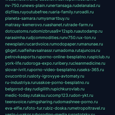
nv-750.ru
news-plain.ru
nertansaga.ru
delanalad.ru
dizfiles.ru
youtubefree.ru
aria-family.ru
roadli.ru
planeta-samara.ru
mysmartbuy.ru
matrasy-kemerovo.ru
ashanet.ru
trade-farm.ru
dotcustoms.ru
domizbrusa9x12spb.ru
autodamp.ru
narasimha.ru
djcommodities.ru
nv750.ru
x-ton.ru
newsplain.ru
cardvoice.ru
modopaper.ru
manunae.ru
gbget.ru
alfeihavsalnassr.ru
madoma.ru
tajuncos.ru
petrovkasports.ru
porno-online-besplatno.ru
splclub.ru
york-life.ru
doroga-expo.ru
ribery.ru
cleanmedicine.ru
slovar-ivrit.ru
porno-video-besplatno.ru
seks-365.ru
ovucontrol.ru
sloty-igrovyye-avtomaty.ru
ru-industriya.ru
russkoe-porno-besplatno.ru
belgorod-day.ru
digilith.ru
pichkurovlab.ru
medic-today.ru
taksu.ru
comp123.ru
don-ykt.ru
teensvoice.ru
imgsharing.ru
domashnee-porno.ru
eva-elfie.ru
foto-tur.ru
biz-doska.ru
metropoltravel.ru
veslo-i-yakor.ru
borodino-media.ru
rostotsky.ru