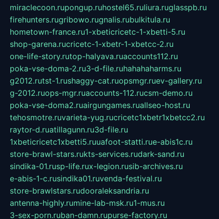
miraclecoon.ru
pongup.ru
hostel65.ru
liura.ru
glasspb.ru
firehunters.ru
gribowo.ru
gnalis.ru
bulkitula.ru
hometown-france.ru
1-xbeticricetc-1-xbetti-5.ru
shop-garena.ru
cricetc-1-xbetr-1-xbetcc-2.ru
one-life-story.ru
top-halyava.ru
accounts112.ru
poka-vse-doma-2.ru
3-d-file.ru
hahahaharms.ru
g2012.ru
tst-1.ru
shaggy-cat.ru
opsmgr.ru
ev-gallery.ru
g-2012.ru
ops-mgr.ru
accounts-112.ru
csm-demo.ru
poka-vse-doma2.ru
airgungames.ru
allseo-host.ru
tehosmotre.ru
varieta-yug.ru
cricetc1xbetr1xbetcc2.ru
raytor-d.ru
atillagunn.ru
3d-file.ru
1xbeticricetc1xbetti5.ru
uafoot-statti.ru
e-abis1c.ru
store-brawl-stars.ru
kts-services.ru
dark-sand.ru
sindika-01.ru
sp-life.ru
x-legion.ru
sib-archives.ru
e-abis-1-c.ru
sindika01.ru
venda-festival.ru
store-brawlstars.ru
dooraleksandria.ru
antenna-highly.ru
mine-lab-msk.ru
1-mus.ru
3-sex-porn.ru
ban-damn.ru
purse-factory.ru