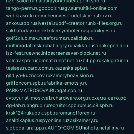
h2o-salon.ru
malutkayork.ru
deltaprim.spb.ru
tango-perm.ru
gooddir.ru
sgv.su
multiki-online.com
webkrasotki.com
cherinvest.ru
detskiy-ostrov.ru
ankou.spb.ru
alvesta1.ru
pdf-creator.ru
nix-files.org.ru
sakhatoday.ru
elektrikersymboler.ru
sputnikyes.ru
golf2club.msk.ru
aeforums.ru
zallclub.ru
multimodal.msk.ru
habaigry.ru
haikko.ru
sobakopedia.ru
isz-fest.ru
ewnc.info
screensaver-clock.net.ru
volnav.spb.ru
comnat.ru
npf.net.ru
7bit.pp.ru
kalugatur.ru
tesiaes.ru
card.com.ru
kazanka.spb.ru
gildiya-kuznecov.ru
kameryboavision.ru
griffoncom.spb.ru
fabrika-emotsiy.ru
PARK-MATROSOVA.RU
agat.spb.ru
avtoyurist-moskva1.ru
hardware.org.ru
схема-авто.рф
dg-lab.ru
angrup.ru
recruiter.spb.ru
music8.spb.ru
krsk124.ru
kubok.spb.ru
romanofforex.ru
analitikaplus.ru
spyonline.ru
zosikamery.ru
sloboda-ural.pp.ru
AUTO-COM.SU
hohota.net
alimy.ru