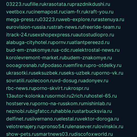
03223.ru
ufille.ru
krasotata.ru
prazdnikdushi.ru
veetbox.ru
cinemapost.ru
ciam-fr.ru
kraft-you.ru
mega-press.ru
03223.ru
web-explore.ru
rastenuya.ru
eurovision-russia.ru
strah-news.ru
freeride-team.ru
itrack-24.ru
sexshopexpress.ru
autostudiopro.ru
alabuga-cityhotel.ru
pornv.ru
atlantpereezd.ru
bud-em-znakomye.ru
a-cdc.ru
elektrostal-news.ru
korolevremont-market.ru
budem-znakomye.ru
oooagrosnab.ru
fpodaso.ru
emfire.ru
pro-otdelky.ru
ukrasotki.ru
seksuzbek.ru
seks-uzbek.ru
porno-vk.ru
sovratili.ru
olecoon.ru
vd-dosug.ru
adonyev.ru
rbc-news.ru
porno-skvirt.ru
krospr.ru
13autor-kolonka.ru
sormol.ru
2rich.ru
hostel-65.ru
hostserve.ru
porno-na-russkom.ru
mishinlab.ru
neznobi.ru
bigfatcc.ru
habble.ru
starbucksvia.ru
delfinet.ru
silvernano.ru
elestal.ru
vektor-doroga.ru
velotrenajery.ru
pronso54.ru
lenasever.ru
lovinskix.ru
show-pets.ru
smartnews03.ru
discofoxworld.ru