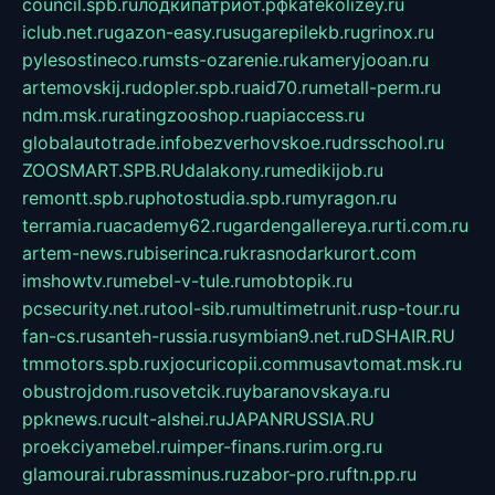
council.spb.ru
лодкипатриот.рф
kafekolizey.ru
iclub.net.ru
gazon-easy.ru
sugarepilekb.ru
grinox.ru
pylesostineco.ru
msts-ozarenie.ru
kameryjooan.ru
artemovskij.ru
dopler.spb.ru
aid70.ru
metall-perm.ru
ndm.msk.ru
ratingzooshop.ru
apiaccess.ru
globalautotrade.info
bezverhovskoe.ru
drsschool.ru
ZOOSMART.SPB.RU
dalakony.ru
medikijob.ru
remontt.spb.ru
photostudia.spb.ru
myragon.ru
terramia.ru
academy62.ru
gardengallereya.ru
rti.com.ru
artem-news.ru
biserinca.ru
krasnodarkurort.com
imshowtv.ru
mebel-v-tule.ru
mobtopik.ru
pcsecurity.net.ru
tool-sib.ru
multimetrunit.ru
sp-tour.ru
fan-cs.ru
santeh-russia.ru
symbian9.net.ru
DSHAIR.RU
tmmotors.spb.ru
xjocuricopii.com
musavtomat.msk.ru
obustrojdom.ru
sovetcik.ru
ybaranovskaya.ru
ppknews.ru
cult-alshei.ru
JAPANRUSSIA.RU
proekciyamebel.ru
imper-finans.ru
rim.org.ru
glamourai.ru
brassminus.ru
zabor-pro.ru
ftn.pp.ru