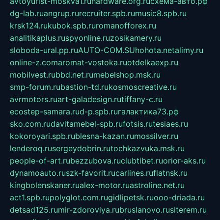
avtoyurist-moskva1.ru
hardware.org.ru
схема-авто.рф
dg-lab.ru
angrup.ru
recruiter.spb.ru
music8.spb.ru
krsk124.ru
kubok.spb.ru
romanofforex.ru
analitikaplus.ru
spyonline.ru
zosikamery.ru
sloboda-ural.pp.ru
AUTO-COM.SU
hohota.net
alimy.ru
online-z.com
aromat-vostoka.ru
otdelkaexp.ru
mobilvest.ru
bbd.net.ru
mebelshop.msk.ru
smp-forum.ru
bastion-td.ru
kosmoscreative.ru
avrmotors.ru
art-galadesign.ru
tiffany-c.ru
ecostep-samara.ru
d-p.spb.ru
галактика73.рф
sko.com.ru
davitamebel-spb.ru
fotsis.ru
tesiaes.ru
kokoroyari.spb.ru
blesna-kazan.ru
mossilver.ru
lenderoq.ru
sergeydobrin.ru
tochkazvuka.msk.ru
people-of-art.ru
bezzubova.ru
clubtibet.ru
orior-aks.ru
dynamoauto.ru
szk-favorit.ru
carlines.ru
flatnsk.ru
kingbolenskaner.ru
alex-motor.ru
astroline.net.ru
act1.spb.ru
polyglot.com.ru
gidlipetsk.ru
ooo-driada.ru
detsad125.ru
mir-zdoroviya.ru
bruslanovo.ru
siterem.ru