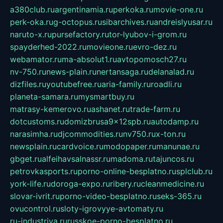
a380club.ru
argentinamia.ru
perkoka.ru
movie-one.ru
perk-oka.ru
g-octopus.ru
sibarchives.ru
andreislyusar.ru
naruto-x.ru
pursefactory.ru
tor-lyubov-i-grom.ru
spayderhed-2022.ru
movieone.ru
evro-dez.ru
webamator.ru
ma-absolut1.ru
avtopomosch27.ru
nv-750.ru
news-plain.ru
nertansaga.ru
delanalad.ru
dizfiles.ru
youtubefree.ru
aria-family.ru
roadli.ru
planeta-samara.ru
mysmartbuy.ru
matrasy-kemerovo.ru
ashanet.ru
trade-farm.ru
dotcustoms.ru
domizbrusa9x12spb.ru
autodamp.ru
narasimha.ru
djcommodities.ru
nv750.ru
x-ton.ru
newsplain.ru
cardvoice.ru
modopaper.ru
manunae.ru
gbget.ru
alfeihavsalnassr.ru
madoma.ru
tajuncos.ru
petrovkasports.ru
porno-online-besplatno.ru
splclub.ru
york-life.ru
doroga-expo.ru
ribery.ru
cleanmedicine.ru
slovar-ivrit.ru
porno-video-besplatno.ru
seks-365.ru
ovucontrol.ru
sloty-igrovyye-avtomaty.ru
ru-industriya.ru
russkoe-porno-besplatno.ru