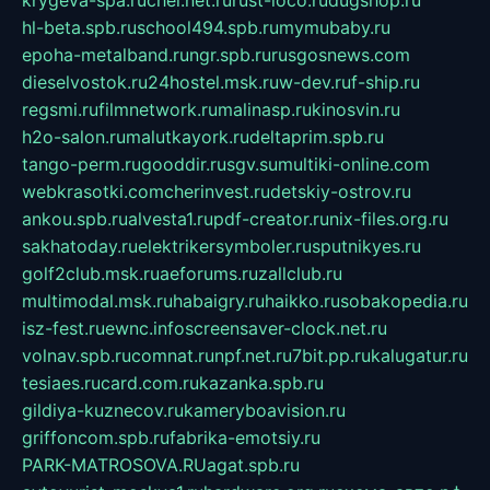
hl-beta.spb.ru
school494.spb.ru
mymubaby.ru
epoha-metalband.ru
ngr.spb.ru
rusgosnews.com
dieselvostok.ru
24hostel.msk.ru
w-dev.ru
f-ship.ru
regsmi.ru
filmnetwork.ru
malinasp.ru
kinosvin.ru
h2o-salon.ru
malutkayork.ru
deltaprim.spb.ru
tango-perm.ru
gooddir.ru
sgv.su
multiki-online.com
webkrasotki.com
cherinvest.ru
detskiy-ostrov.ru
ankou.spb.ru
alvesta1.ru
pdf-creator.ru
nix-files.org.ru
sakhatoday.ru
elektrikersymboler.ru
sputnikyes.ru
golf2club.msk.ru
aeforums.ru
zallclub.ru
multimodal.msk.ru
habaigry.ru
haikko.ru
sobakopedia.ru
isz-fest.ru
ewnc.info
screensaver-clock.net.ru
volnav.spb.ru
comnat.ru
npf.net.ru
7bit.pp.ru
kalugatur.ru
tesiaes.ru
card.com.ru
kazanka.spb.ru
gildiya-kuznecov.ru
kameryboavision.ru
griffoncom.spb.ru
fabrika-emotsiy.ru
PARK-MATROSOVA.RU
agat.spb.ru