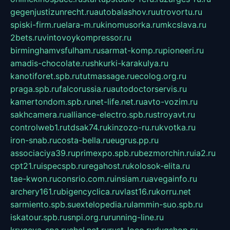
gegenjustizunrecht.ru
autobalashov.ru
utrovortu.ru
spiski-firm.ru
elara-m.ru
kinomusorka.ru
mkcslava.ru
2bets.ru
vintovoykompressor.ru
birminghamvsfulham.ru
sarmat-komp.ru
pioneeri.ru
amadis-chocolate.ru
shkurki-karakulya.ru
kanotiforet.spb.ru
tutmassage.ru
ecolog.org.ru
praga.spb.ru
falcorussia.ru
autodoctorservis.ru
kamertondom.spb.ru
net-life.net.ru
avto-vozim.ru
sakhcamera.ru
alliance-electro.spb.ru
stroyavt.ru
controlweb1.ru
tdsak74.ru
kinzozo-ru.ru
kvotka.ru
iron-snab.ru
costa-bella.ru
eugrus.pp.ru
associaciya39.ru
primexpo.spb.ru
bezmorchin.ru
ia2.ru
cpt21.ru
ispecspb.ru
regahost.ru
kolosok-elita.ru
tae-kwon.ru
consrio.com.ru
insiam.ru
avegainfo.ru
archery161.ru
bigencyclica.ru
vlast16.ru
korru.net
sarmiento.spb.su
extelopedia.ru
lammin-suo.spb.ru
iskatour.spb.ru
snpi.org.ru
running-line.ru
krygeva-spa.ru
chel.net.ru
rust-loco.ru
dugshop.ru