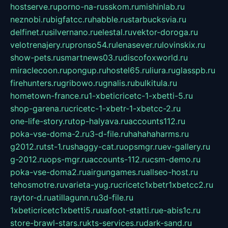
hostserve.ru
porno-na-russkom.ru
mishinlab.ru
neznobi.ru
bigfatcc.ru
habble.ru
starbucksvia.ru
delfinet.ru
silvernano.ru
elestal.ru
vektor-doroga.ru
velotrenajery.ru
pronso54.ru
lenasever.ru
lovinskix.ru
show-pets.ru
smartnews03.ru
discofoxworld.ru
miraclecoon.ru
pongup.ru
hostel65.ru
liura.ru
glasspb.ru
firehunters.ru
gribowo.ru
gnalis.ru
bulkitula.ru
hometown-france.ru
1-xbeticricetc-1-xbetti-5.ru
shop-garena.ru
cricetc-1-xbetr-1-xbetcc-2.ru
one-life-story.ru
top-halyava.ru
accounts112.ru
poka-vse-doma-2.ru
3-d-file.ru
hahahaharms.ru
g2012.ru
tst-1.ru
shaggy-cat.ru
opsmgr.ru
ev-gallery.ru
g-2012.ru
ops-mgr.ru
accounts-112.ru
csm-demo.ru
poka-vse-doma2.ru
airgungames.ru
allseo-host.ru
tehosmotre.ru
varieta-yug.ru
cricetc1xbetr1xbetcc2.ru
raytor-d.ru
atillagunn.ru
3d-file.ru
1xbeticricetc1xbetti5.ru
uafoot-statti.ru
e-abis1c.ru
store-brawl-stars.ru
kts-services.ru
dark-sand.ru