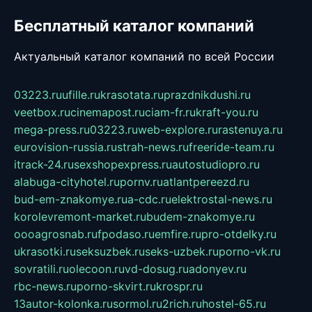
Бесплатный каталог компаний
Актуальный каталог компаний по всей России
03223.ru
ufille.ru
krasotata.ru
prazdnikdushi.ru
veetbox.ru
cinemapost.ru
ciam-fr.ru
kraft-you.ru
mega-press.ru
03223.ru
web-explore.ru
rastenuya.ru
eurovision-russia.ru
strah-news.ru
freeride-team.ru
itrack-24.ru
sexshopexpress.ru
autostudiopro.ru
alabuga-cityhotel.ru
pornv.ru
atlantpereezd.ru
bud-em-znakomye.ru
a-cdc.ru
elektrostal-news.ru
korolevremont-market.ru
budem-znakomye.ru
oooagrosnab.ru
fpodaso.ru
emfire.ru
pro-otdelky.ru
ukrasotki.ru
seksuzbek.ru
seks-uzbek.ru
porno-vk.ru
sovratili.ru
olecoon.ru
vd-dosug.ru
adonyev.ru
rbc-news.ru
porno-skvirt.ru
krospr.ru
13autor-kolonka.ru
sormol.ru
2rich.ru
hostel-65.ru