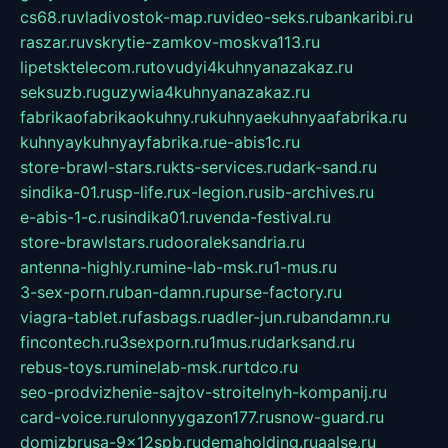
cs68.ru
vladivostok-map.ru
video-seks.ru
bankaribi.ru
raszar.ru
vskrytie-zamkov-moskva113.ru
lipetsktelecom.ru
tovudyi4kuhnyanazakaz.ru
seksuzb.ru
guzywia4kuhnyanazakaz.ru
fabrikaofabrikaokuhny.ru
kuhnyaekuhnyaafabrika.ru
kuhnyaykuhnyayfabrika.ru
e-abis1c.ru
store-brawl-stars.ru
kts-services.ru
dark-sand.ru
sindika-01.ru
sp-life.ru
x-legion.ru
sib-archives.ru
e-abis-1-c.ru
sindika01.ru
venda-festival.ru
store-brawlstars.ru
dooraleksandria.ru
antenna-highly.ru
mine-lab-msk.ru
1-mus.ru
3-sex-porn.ru
ban-damn.ru
purse-factory.ru
viagra-tablet.ru
fasbags.ru
adler-jun.ru
bandamn.ru
fincontech.ru
3sexporn.ru
1mus.ru
darksand.ru
rebus-toys.ru
minelab-msk.ru
rtdco.ru
seo-prodvizhenie-sajtov-stroitelnyh-kompanij.ru
card-voice.ru
rulonnyygazon177.ru
snow-guard.ru
domizbrusa-9x12spb.ru
demaholding.ru
aalse.ru