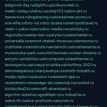
belgorod-day.ru
digilith.ru
pichkurovlab.ru
medic-today.ru
taksu.ru
comp123.ru
don-ykt.ru
teensvoice.ru
imgsharing.ru
domashnee-porno.ru
eva-elfie.ru
foto-tur.ru
biz-doska.ru
metropoltravel.ru
veslo-i-yakor.ru
borodino-media.ru
rostotsky.ru
regionufa.ru
weiss-bet.ru
zaryna.ru
casinotablet.ru
universalia.ru
remont-mebeli-moscow.ru
termomur.ru
clubfisher.ru
remstirufa.ru
erdamchi.ru
doramamama.ru
muraviovka-park.ru
worldofwoman.ru
clean-dreams.ru
arkrym.ru
kristinita.ru
dircomputer.ru
healthenter.ru
textexperts.ru
pivnaya-kruzhka.ru
kinofilmy-2021.ru
demolalapaluza.ru
tanyavanya.ru
remstir-tolyatti.ru
msdip.ru
jdol.ru
sokolovr.ru
newtech-spb.ru
rezemkleim.ru
massage-tai.ru
seonub.ru
zvonitut.ru
biolisichka24.ru
mncraft-download.ru
algoritm-sistema.ru
godflesh.ru
ru-industria.ru
zebra-tlt.ru
okna-proficom.ru
erynok.ru
onlinekinospace.ru
startupstudio-fefu.ru
zarges-ru.ru