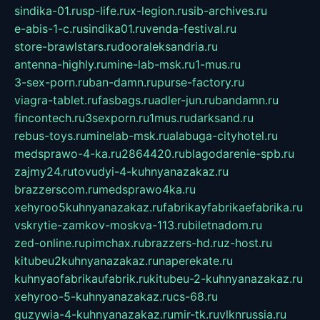
sindika-01.ru
sp-life.ru
x-legion.ru
sib-archives.ru
e-abis-1-c.ru
sindika01.ru
venda-festival.ru
store-brawlstars.ru
dooraleksandria.ru
antenna-highly.ru
mine-lab-msk.ru
1-mus.ru
3-sex-porn.ru
ban-damn.ru
purse-factory.ru
viagra-tablet.ru
fasbags.ru
adler-jun.ru
bandamn.ru
fincontech.ru
3sexporn.ru
1mus.ru
darksand.ru
rebus-toys.ru
minelab-msk.ru
alabuga-cityhotel.ru
medsprawo-4-ka.ru
2864420.ru
blagodarenie-spb.ru
zajmy24.ru
tovudyi-4-kuhnyanazakaz.ru
brazzerscom.ru
medsprawo4ka.ru
xehyroo5kuhnyanazakaz.ru
fabrikayfabrikaefabrika.ru
vskrytie-zamkov-moskva-113.ru
biletnadom.ru
zed-online.ru
pimchax.ru
brazzers-hd.ru
z-host.ru
kitubeu2kuhnyanazakaz.ru
naperekate.ru
kuhnyaofabrikaufabrik.ru
kitubeu-2-kuhnyanazakaz.ru
xehyroo-5-kuhnyanazakaz.ru
cs-68.ru
guzywia-4-kuhnyanazakaz.ru
mir-tk.ru
vlknrussia.ru