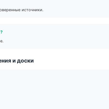
роверенные источники.
е?
е.
ния и доски