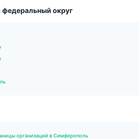
 федеральный округ
у
у
оль
раницы организаций в Симферополь