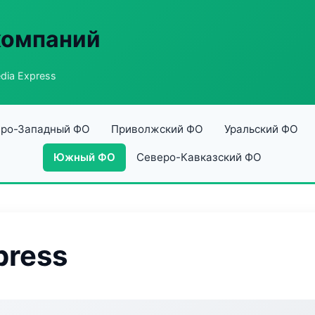
компаний
dia Express
ро-Западный ФО
Приволжский ФО
Уральский ФО
Южный ФО
Северо-Кавказский ФО
press