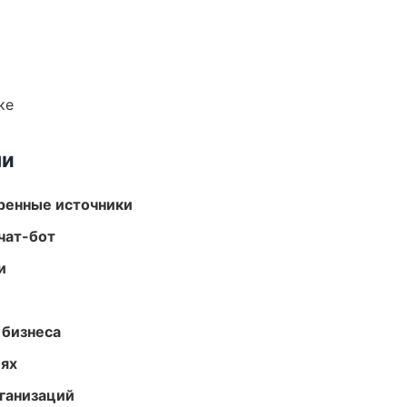
ке
ми
еренные источники
чат-бот
и
 бизнеса
иях
ганизаций