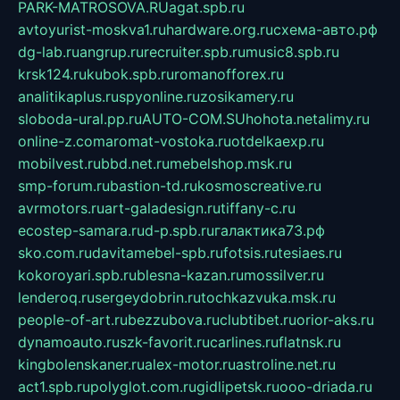
PARK-MATROSOVA.RU
agat.spb.ru
avtoyurist-moskva1.ru
hardware.org.ru
схема-авто.рф
dg-lab.ru
angrup.ru
recruiter.spb.ru
music8.spb.ru
krsk124.ru
kubok.spb.ru
romanofforex.ru
analitikaplus.ru
spyonline.ru
zosikamery.ru
sloboda-ural.pp.ru
AUTO-COM.SU
hohota.net
alimy.ru
online-z.com
aromat-vostoka.ru
otdelkaexp.ru
mobilvest.ru
bbd.net.ru
mebelshop.msk.ru
smp-forum.ru
bastion-td.ru
kosmoscreative.ru
avrmotors.ru
art-galadesign.ru
tiffany-c.ru
ecostep-samara.ru
d-p.spb.ru
галактика73.рф
sko.com.ru
davitamebel-spb.ru
fotsis.ru
tesiaes.ru
kokoroyari.spb.ru
blesna-kazan.ru
mossilver.ru
lenderoq.ru
sergeydobrin.ru
tochkazvuka.msk.ru
people-of-art.ru
bezzubova.ru
clubtibet.ru
orior-aks.ru
dynamoauto.ru
szk-favorit.ru
carlines.ru
flatnsk.ru
kingbolenskaner.ru
alex-motor.ru
astroline.net.ru
act1.spb.ru
polyglot.com.ru
gidlipetsk.ru
ooo-driada.ru