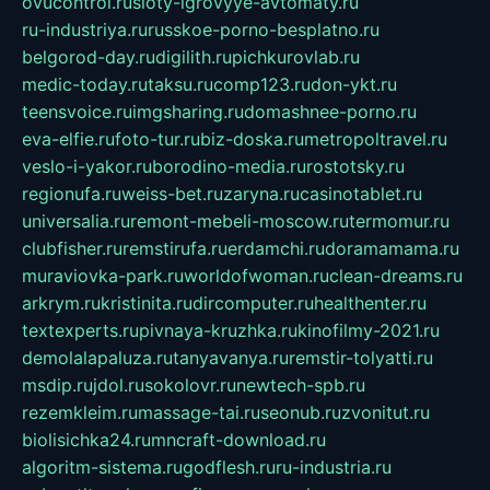
ovucontrol.ru
sloty-igrovyye-avtomaty.ru
ru-industriya.ru
russkoe-porno-besplatno.ru
belgorod-day.ru
digilith.ru
pichkurovlab.ru
medic-today.ru
taksu.ru
comp123.ru
don-ykt.ru
teensvoice.ru
imgsharing.ru
domashnee-porno.ru
eva-elfie.ru
foto-tur.ru
biz-doska.ru
metropoltravel.ru
veslo-i-yakor.ru
borodino-media.ru
rostotsky.ru
regionufa.ru
weiss-bet.ru
zaryna.ru
casinotablet.ru
universalia.ru
remont-mebeli-moscow.ru
termomur.ru
clubfisher.ru
remstirufa.ru
erdamchi.ru
doramamama.ru
muraviovka-park.ru
worldofwoman.ru
clean-dreams.ru
arkrym.ru
kristinita.ru
dircomputer.ru
healthenter.ru
textexperts.ru
pivnaya-kruzhka.ru
kinofilmy-2021.ru
demolalapaluza.ru
tanyavanya.ru
remstir-tolyatti.ru
msdip.ru
jdol.ru
sokolovr.ru
newtech-spb.ru
rezemkleim.ru
massage-tai.ru
seonub.ru
zvonitut.ru
biolisichka24.ru
mncraft-download.ru
algoritm-sistema.ru
godflesh.ru
ru-industria.ru