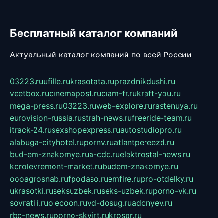
Бесплатный каталог компаний
Актуальный каталог компаний по всей России
03223.ru
ufille.ru
krasotata.ru
prazdnikdushi.ru
veetbox.ru
cinemapost.ru
ciam-fr.ru
kraft-you.ru
mega-press.ru
03223.ru
web-explore.ru
rastenuya.ru
eurovision-russia.ru
strah-news.ru
freeride-team.ru
itrack-24.ru
sexshopexpress.ru
autostudiopro.ru
alabuga-cityhotel.ru
pornv.ru
atlantpereezd.ru
bud-em-znakomye.ru
a-cdc.ru
elektrostal-news.ru
korolevremont-market.ru
budem-znakomye.ru
oooagrosnab.ru
fpodaso.ru
emfire.ru
pro-otdelky.ru
ukrasotki.ru
seksuzbek.ru
seks-uzbek.ru
porno-vk.ru
sovratili.ru
olecoon.ru
vd-dosug.ru
adonyev.ru
rbc-news.ru
porno-skvirt.ru
krospr.ru