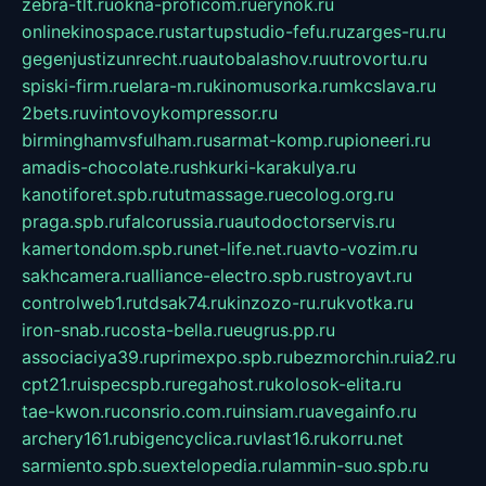
zebra-tlt.ru
okna-proficom.ru
erynok.ru
onlinekinospace.ru
startupstudio-fefu.ru
zarges-ru.ru
gegenjustizunrecht.ru
autobalashov.ru
utrovortu.ru
spiski-firm.ru
elara-m.ru
kinomusorka.ru
mkcslava.ru
2bets.ru
vintovoykompressor.ru
birminghamvsfulham.ru
sarmat-komp.ru
pioneeri.ru
amadis-chocolate.ru
shkurki-karakulya.ru
kanotiforet.spb.ru
tutmassage.ru
ecolog.org.ru
praga.spb.ru
falcorussia.ru
autodoctorservis.ru
kamertondom.spb.ru
net-life.net.ru
avto-vozim.ru
sakhcamera.ru
alliance-electro.spb.ru
stroyavt.ru
controlweb1.ru
tdsak74.ru
kinzozo-ru.ru
kvotka.ru
iron-snab.ru
costa-bella.ru
eugrus.pp.ru
associaciya39.ru
primexpo.spb.ru
bezmorchin.ru
ia2.ru
cpt21.ru
ispecspb.ru
regahost.ru
kolosok-elita.ru
tae-kwon.ru
consrio.com.ru
insiam.ru
avegainfo.ru
archery161.ru
bigencyclica.ru
vlast16.ru
korru.net
sarmiento.spb.su
extelopedia.ru
lammin-suo.spb.ru