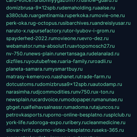
card-voice.ru
rulonnyygazon177.ru
snow-guard.ru
domizbrusa-9x12spb.ru
demaholding.ru
aalse.ru
a380club.ru
argentinamia.ru
perkoka.ru
movie-one.ru
perk-oka.ru
g-octopus.ru
sibarchives.ru
andreislyusar.ru
naruto-x.ru
pursefactory.ru
tor-lyubov-i-grom.ru
spayderhed-2022.ru
movieone.ru
evro-dez.ru
webamator.ru
ma-absolut1.ru
avtopomosch27.ru
nv-750.ru
news-plain.ru
nertansaga.ru
delanalad.ru
dizfiles.ru
youtubefree.ru
aria-family.ru
roadli.ru
planeta-samara.ru
mysmartbuy.ru
matrasy-kemerovo.ru
ashanet.ru
trade-farm.ru
dotcustoms.ru
domizbrusa9x12spb.ru
autodamp.ru
narasimha.ru
djcommodities.ru
nv750.ru
x-ton.ru
newsplain.ru
cardvoice.ru
modopaper.ru
manunae.ru
gbget.ru
alfeihavsalnassr.ru
madoma.ru
tajuncos.ru
petrovkasports.ru
porno-online-besplatno.ru
splclub.ru
york-life.ru
doroga-expo.ru
ribery.ru
cleanmedicine.ru
slovar-ivrit.ru
porno-video-besplatno.ru
seks-365.ru