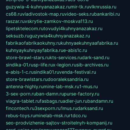
guzywia-4-kuhnyanazakaz.ru
mir-tk.ru
vlknrussia.ru
cs68.ru
vladivostok-map.ru
video-seks.ru
bankaribi.ru
raszar.ru
vskrytie-zamkov-moskva113.ru
lipetsktelecom.ru
tovudyi4kuhnyanazakaz.ru
seksuzb.ru
guzywia4kuhnyanazakaz.ru
fabrikaofabrikaokuhny.ru
kuhnyaekuhnyaafabrika.ru
kuhnyaykuhnyayfabrika.ru
e-abis1c.ru
store-brawl-stars.ru
kts-services.ru
dark-sand.ru
sindika-01.ru
sp-life.ru
x-legion.ru
sib-archives.ru
e-abis-1-c.ru
sindika01.ru
venda-festival.ru
store-brawlstars.ru
dooraleksandria.ru
antenna-highly.ru
mine-lab-msk.ru
1-mus.ru
3-sex-porn.ru
ban-damn.ru
purse-factory.ru
viagra-tablet.ru
fasbags.ru
adler-jun.ru
bandamn.ru
fincontech.ru
3sexporn.ru
1mus.ru
darksand.ru
rebus-toys.ru
minelab-msk.ru
rtdco.ru
seo-prodvizhenie-sajtov-stroitelnyh-kompanij.ru