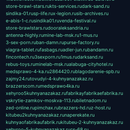
store-brawl-stars.ru
kts-services.ru
dark-sand.ru
sindika-01.ru
sp-life.ru
x-legion.ru
sib-archives.ru
e-abis-1-c.ru
sindika01.ru
venda-festival.ru
store-brawlstars.ru
dooraleksandria.ru
antenna-highly.ru
mine-lab-msk.ru
1-mus.ru
3-sex-porn.ru
ban-damn.ru
purse-factory.ru
viagra-tablet.ru
fasbags.ru
adler-jun.ru
bandamn.ru
fincontech.ru
3sexporn.ru
1mus.ru
darksand.ru
rebus-toys.ru
minelab-msk.ru
alabuga-cityhotel.ru
medsprawo-4-ka.ru
2864420.ru
blagodarenie-spb.ru
zajmy24.ru
tovudyi-4-kuhnyanazakaz.ru
brazzerscom.ru
medsprawo4ka.ru
xehyroo5kuhnyanazakaz.ru
fabrikayfabrikaefabrika.ru
vskrytie-zamkov-moskva-113.ru
biletnadom.ru
zed-online.ru
pimchax.ru
brazzers-hd.ru
z-host.ru
kitubeu2kuhnyanazakaz.ru
naperekate.ru
kuhnyaofabrikaufabrik.ru
kitubeu-2-kuhnyanazakaz.ru
xehyroo-5-kuhnyanazakaz.ru
cs-68.ru