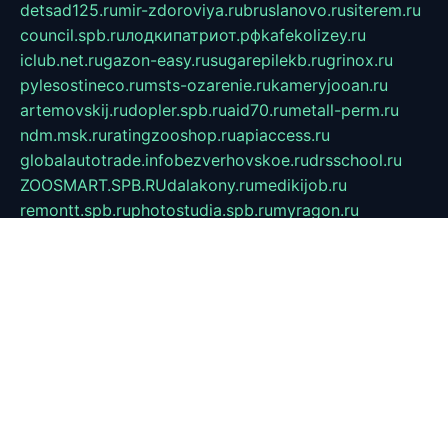
detsad125.ru
mir-zdoroviya.ru
bruslanovo.ru
siterem.ru
council.spb.ru
лодкипатриот.рф
kafekolizey.ru
iclub.net.ru
gazon-easy.ru
sugarepilekb.ru
grinox.ru
pylesostineco.ru
msts-ozarenie.ru
kameryjooan.ru
artemovskij.ru
dopler.spb.ru
aid70.ru
metall-perm.ru
ndm.msk.ru
ratingzooshop.ru
apiaccess.ru
globalautotrade.info
bezverhovskoe.ru
drsschool.ru
ZOOSMART.SPB.RU
dalakony.ru
medikijob.ru
remontt.spb.ru
photostudia.spb.ru
myragon.ru
terramia.ru
academy62.ru
gardengallereya.ru
rti.com.ru
artem-news.ru
biserinca.ru
krasnodarkurort.com
imshowtv.ru
mebel-v-tule.ru
mobtopik.ru
pcsecurity.net.ru
tool-sib.ru
multimetrunit.ru
sp-tour.ru
fan-cs.ru
santeh-russia.ru
symbian9.net.ru
DSHAIR.RU
tmmotors.spb.ru
xjocuricopii.com
musavtomat.msk.ru
obustrojdom.ru
sovetcik.ru
ybaranovskaya.ru
ppknews.ru
cult-alshei.ru
JAPANRUSSIA.RU
proekciyamebel.ru
imper-finans.ru
rim.org.ru