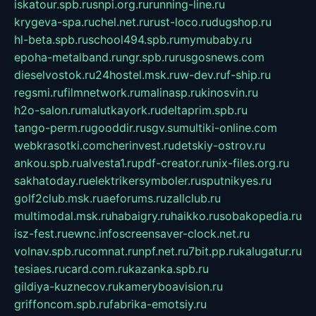
iskatour.spb.ru
snpi.org.ru
running-line.ru
krygeva-spa.ru
chel.net.ru
rust-loco.ru
dugshop.ru
hl-beta.spb.ru
school494.spb.ru
mymubaby.ru
epoha-metalband.ru
ngr.spb.ru
rusgosnews.com
dieselvostok.ru
24hostel.msk.ru
w-dev.ru
f-ship.ru
regsmi.ru
filmnetwork.ru
malinasp.ru
kinosvin.ru
h2o-salon.ru
malutkayork.ru
deltaprim.spb.ru
tango-perm.ru
gooddir.ru
sgv.su
multiki-online.com
webkrasotki.com
cherinvest.ru
detskiy-ostrov.ru
ankou.spb.ru
alvesta1.ru
pdf-creator.ru
nix-files.org.ru
sakhatoday.ru
elektrikersymboler.ru
sputnikyes.ru
golf2club.msk.ru
aeforums.ru
zallclub.ru
multimodal.msk.ru
habaigry.ru
haikko.ru
sobakopedia.ru
isz-fest.ru
ewnc.info
screensaver-clock.net.ru
volnav.spb.ru
comnat.ru
npf.net.ru
7bit.pp.ru
kalugatur.ru
tesiaes.ru
card.com.ru
kazanka.spb.ru
gildiya-kuznecov.ru
kameryboavision.ru
griffoncom.spb.ru
fabrika-emotsiy.ru