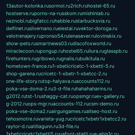
13autor-kolonka.ru
sormol.ru
2rich.ru
hostel-65.ru
hostserve.ru
porno-na-russkom.ru
mishinlab.ru
neznobi.ru
bigfatcc.ru
habble.ru
starbucksvia.ru
delfinet.ru
silvernano.ru
elestal.ru
vektor-doroga.ru
velotrenajery.ru
pronso54.ru
lenasever.ru
lovinskix.ru
show-pets.ru
smartnews03.ru
discofoxworld.ru
miraclecoon.ru
pongup.ru
hostel65.ru
liura.ru
glasspb.ru
firehunters.ru
gribowo.ru
gnalis.ru
bulkitula.ru
hometown-france.ru
1-xbeticricetc-1-xbetti-5.ru
shop-garena.ru
cricetc-1-xbetr-1-xbetcc-2.ru
one-life-story.ru
top-halyava.ru
accounts112.ru
poka-vse-doma-2.ru
3-d-file.ru
hahahaharms.ru
g2012.ru
tst-1.ru
shaggy-cat.ru
opsmgr.ru
ev-gallery.ru
g-2012.ru
ops-mgr.ru
accounts-112.ru
csm-demo.ru
poka-vse-doma2.ru
airgungames.ru
allseo-host.ru
tehosmotre.ru
varieta-yug.ru
cricetc1xbetr1xbetcc2.ru
raytor-d.ru
atillagunn.ru
3d-file.ru
1xbeticricetc1xbetti5.ru
uafoot-statti.ru
e-abis1c.ru