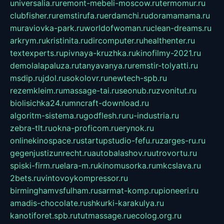
universalia.ru
remont-mebeli-moscow.ru
termomur.ru
clubfisher.ru
remstirufa.ru
erdamchi.ru
doramamama.ru
muraviovka-park.ru
worldofwoman.ru
clean-dreams.ru
arkrym.ru
kristinita.ru
dircomputer.ru
healthenter.ru
textexperts.ru
pivnaya-kruzhka.ru
kinofilmy-2021.ru
demolalapaluza.ru
tanyavanya.ru
remstir-tolyatti.ru
msdip.ru
jdol.ru
sokolovr.ru
newtech-spb.ru
rezemkleim.ru
massage-tai.ru
seonub.ru
zvonitut.ru
biolisichka24.ru
mncraft-download.ru
algoritm-sistema.ru
godflesh.ru
ru-industria.ru
zebra-tlt.ru
okna-proficom.ru
erynok.ru
onlinekinospace.ru
startupstudio-fefu.ru
zarges-ru.ru
gegenjustizunrecht.ru
autobalashov.ru
utrovortu.ru
spiski-firm.ru
elara-m.ru
kinomusorka.ru
mkcslava.ru
2bets.ru
vintovoykompressor.ru
birminghamvsfulham.ru
sarmat-komp.ru
pioneeri.ru
amadis-chocolate.ru
shkurki-karakulya.ru
kanotiforet.spb.ru
tutmassage.ru
ecolog.org.ru