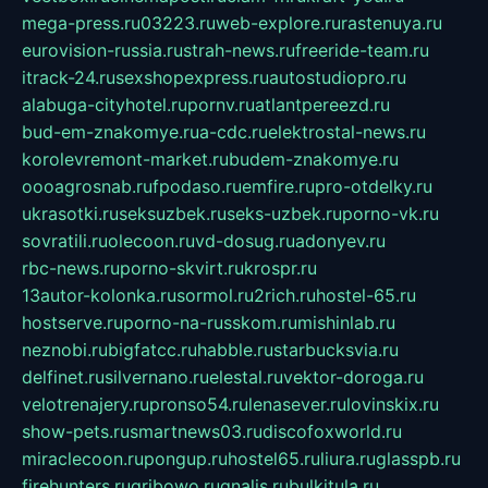
mega-press.ru
03223.ru
web-explore.ru
rastenuya.ru
eurovision-russia.ru
strah-news.ru
freeride-team.ru
itrack-24.ru
sexshopexpress.ru
autostudiopro.ru
alabuga-cityhotel.ru
pornv.ru
atlantpereezd.ru
bud-em-znakomye.ru
a-cdc.ru
elektrostal-news.ru
korolevremont-market.ru
budem-znakomye.ru
oooagrosnab.ru
fpodaso.ru
emfire.ru
pro-otdelky.ru
ukrasotki.ru
seksuzbek.ru
seks-uzbek.ru
porno-vk.ru
sovratili.ru
olecoon.ru
vd-dosug.ru
adonyev.ru
rbc-news.ru
porno-skvirt.ru
krospr.ru
13autor-kolonka.ru
sormol.ru
2rich.ru
hostel-65.ru
hostserve.ru
porno-na-russkom.ru
mishinlab.ru
neznobi.ru
bigfatcc.ru
habble.ru
starbucksvia.ru
delfinet.ru
silvernano.ru
elestal.ru
vektor-doroga.ru
velotrenajery.ru
pronso54.ru
lenasever.ru
lovinskix.ru
show-pets.ru
smartnews03.ru
discofoxworld.ru
miraclecoon.ru
pongup.ru
hostel65.ru
liura.ru
glasspb.ru
firehunters.ru
gribowo.ru
gnalis.ru
bulkitula.ru