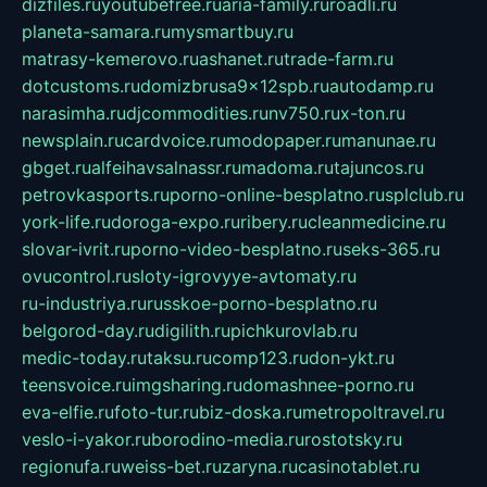
dizfiles.ru
youtubefree.ru
aria-family.ru
roadli.ru
planeta-samara.ru
mysmartbuy.ru
matrasy-kemerovo.ru
ashanet.ru
trade-farm.ru
dotcustoms.ru
domizbrusa9x12spb.ru
autodamp.ru
narasimha.ru
djcommodities.ru
nv750.ru
x-ton.ru
newsplain.ru
cardvoice.ru
modopaper.ru
manunae.ru
gbget.ru
alfeihavsalnassr.ru
madoma.ru
tajuncos.ru
petrovkasports.ru
porno-online-besplatno.ru
splclub.ru
york-life.ru
doroga-expo.ru
ribery.ru
cleanmedicine.ru
slovar-ivrit.ru
porno-video-besplatno.ru
seks-365.ru
ovucontrol.ru
sloty-igrovyye-avtomaty.ru
ru-industriya.ru
russkoe-porno-besplatno.ru
belgorod-day.ru
digilith.ru
pichkurovlab.ru
medic-today.ru
taksu.ru
comp123.ru
don-ykt.ru
teensvoice.ru
imgsharing.ru
domashnee-porno.ru
eva-elfie.ru
foto-tur.ru
biz-doska.ru
metropoltravel.ru
veslo-i-yakor.ru
borodino-media.ru
rostotsky.ru
regionufa.ru
weiss-bet.ru
zaryna.ru
casinotablet.ru