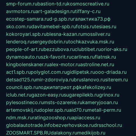
smp-forum.ru
bastion-td.ru
kosmoscreative.ru
avrmotors.ru
art-galadesign.ru
tiffany-c.ru
ecostep-samara.ru
d-p.spb.ru
галактика73.рф
sko.com.ru
davitamebel-spb.ru
fotsis.ru
tesiaes.ru
kokoroyari.spb.ru
blesna-kazan.ru
mossilver.ru
lenderoq.ru
sergeydobrin.ru
tochkazvuka.msk.ru
people-of-art.ru
bezzubova.ru
clubtibet.ru
orior-aks.ru
dynamoauto.ru
szk-favorit.ru
carlines.ru
flatnsk.ru
kingbolenskaner.ru
alex-motor.ru
astroline.net.ru
act1.spb.ru
polyglot.com.ru
gidlipetsk.ru
ooo-driada.ru
detsad125.ru
mir-zdoroviya.ru
bruslanovo.ru
siterem.ru
council.spb.ru
лодкипатриот.рф
kafekolizey.ru
iclub.net.ru
gazon-easy.ru
sugarepilekb.ru
grinox.ru
pylesostineco.ru
msts-ozarenie.ru
kameryjooan.ru
artemovskij.ru
dopler.spb.ru
aid70.ru
metall-perm.ru
ndm.msk.ru
ratingzooshop.ru
apiaccess.ru
globalautotrade.info
bezverhovskoe.ru
drsschool.ru
ZOOSMART.SPB.RU
dalakony.ru
medikijob.ru