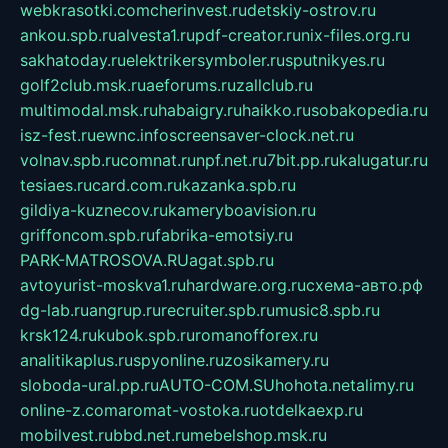
webkrasotki.com
cherinvest.ru
detskiy-ostrov.ru
ankou.spb.ru
alvesta1.ru
pdf-creator.ru
nix-files.org.ru
sakhatoday.ru
elektrikersymboler.ru
sputnikyes.ru
golf2club.msk.ru
aeforums.ru
zallclub.ru
multimodal.msk.ru
habaigry.ru
haikko.ru
sobakopedia.ru
isz-fest.ru
ewnc.info
screensaver-clock.net.ru
volnav.spb.ru
comnat.ru
npf.net.ru
7bit.pp.ru
kalugatur.ru
tesiaes.ru
card.com.ru
kazanka.spb.ru
gildiya-kuznecov.ru
kameryboavision.ru
griffoncom.spb.ru
fabrika-emotsiy.ru
PARK-MATROSOVA.RU
agat.spb.ru
avtoyurist-moskva1.ru
hardware.org.ru
схема-авто.рф
dg-lab.ru
angrup.ru
recruiter.spb.ru
music8.spb.ru
krsk124.ru
kubok.spb.ru
romanofforex.ru
analitikaplus.ru
spyonline.ru
zosikamery.ru
sloboda-ural.pp.ru
AUTO-COM.SU
hohota.net
alimy.ru
online-z.com
aromat-vostoka.ru
otdelkaexp.ru
mobilvest.ru
bbd.net.ru
mebelshop.msk.ru