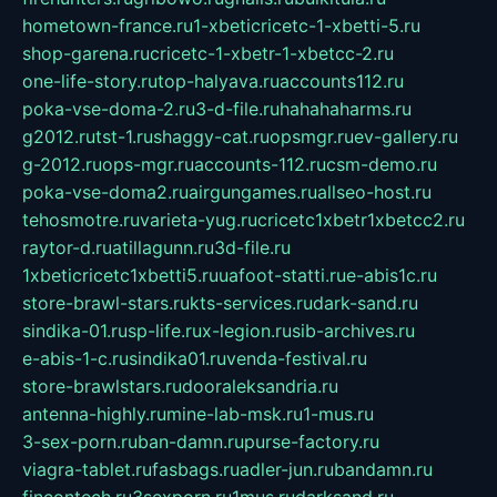
hometown-france.ru
1-xbeticricetc-1-xbetti-5.ru
shop-garena.ru
cricetc-1-xbetr-1-xbetcc-2.ru
one-life-story.ru
top-halyava.ru
accounts112.ru
poka-vse-doma-2.ru
3-d-file.ru
hahahaharms.ru
g2012.ru
tst-1.ru
shaggy-cat.ru
opsmgr.ru
ev-gallery.ru
g-2012.ru
ops-mgr.ru
accounts-112.ru
csm-demo.ru
poka-vse-doma2.ru
airgungames.ru
allseo-host.ru
tehosmotre.ru
varieta-yug.ru
cricetc1xbetr1xbetcc2.ru
raytor-d.ru
atillagunn.ru
3d-file.ru
1xbeticricetc1xbetti5.ru
uafoot-statti.ru
e-abis1c.ru
store-brawl-stars.ru
kts-services.ru
dark-sand.ru
sindika-01.ru
sp-life.ru
x-legion.ru
sib-archives.ru
e-abis-1-c.ru
sindika01.ru
venda-festival.ru
store-brawlstars.ru
dooraleksandria.ru
antenna-highly.ru
mine-lab-msk.ru
1-mus.ru
3-sex-porn.ru
ban-damn.ru
purse-factory.ru
viagra-tablet.ru
fasbags.ru
adler-jun.ru
bandamn.ru