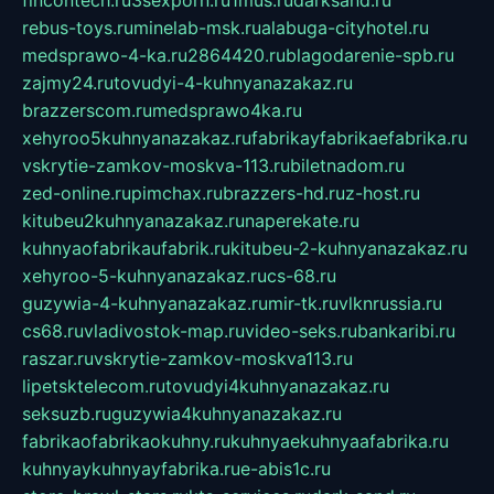
fincontech.ru
3sexporn.ru
1mus.ru
darksand.ru
rebus-toys.ru
minelab-msk.ru
alabuga-cityhotel.ru
medsprawo-4-ka.ru
2864420.ru
blagodarenie-spb.ru
zajmy24.ru
tovudyi-4-kuhnyanazakaz.ru
brazzerscom.ru
medsprawo4ka.ru
xehyroo5kuhnyanazakaz.ru
fabrikayfabrikaefabrika.ru
vskrytie-zamkov-moskva-113.ru
biletnadom.ru
zed-online.ru
pimchax.ru
brazzers-hd.ru
z-host.ru
kitubeu2kuhnyanazakaz.ru
naperekate.ru
kuhnyaofabrikaufabrik.ru
kitubeu-2-kuhnyanazakaz.ru
xehyroo-5-kuhnyanazakaz.ru
cs-68.ru
guzywia-4-kuhnyanazakaz.ru
mir-tk.ru
vlknrussia.ru
cs68.ru
vladivostok-map.ru
video-seks.ru
bankaribi.ru
raszar.ru
vskrytie-zamkov-moskva113.ru
lipetsktelecom.ru
tovudyi4kuhnyanazakaz.ru
seksuzb.ru
guzywia4kuhnyanazakaz.ru
fabrikaofabrikaokuhny.ru
kuhnyaekuhnyaafabrika.ru
kuhnyaykuhnyayfabrika.ru
e-abis1c.ru