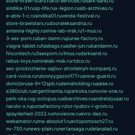
store-brawl-stars.ru
kts-services.ru
dark-sand.ru
sindika-01.ru
sp-life.ru
x-legion.ru
sib-archives.ru
e-abis-1-c.ru
sindika01.ru
venda-festival.ru
store-brawlstars.ru
dooraleksandria.ru
antenna-highly.ru
mine-lab-msk.ru
1-mus.ru
3-sex-porn.ru
ban-damn.ru
purse-factory.ru
viagra-tablet.ru
fasbags.ru
adler-jun.ru
bandamn.ru
fincontech.ru
3sexporn.ru
1mus.ru
darksand.ru
rebus-toys.ru
minelab-msk.ru
rtdco.ru
seo-prodvizhenie-sajtov-stroitelnyh-kompanij.ru
card-voice.ru
rulonnyygazon177.ru
snow-guard.ru
domizbrusa-9x12spb.ru
demaholding.ru
aalse.ru
a380club.ru
argentinamia.ru
perkoka.ru
movie-one.ru
perk-oka.ru
g-octopus.ru
sibarchives.ru
andreislyusar.ru
naruto-x.ru
pursefactory.ru
tor-lyubov-i-grom.ru
spayderhed-2022.ru
movieone.ru
evro-dez.ru
webamator.ru
ma-absolut1.ru
avtopomosch27.ru
nv-750.ru
news-plain.ru
nertansaga.ru
delanalad.ru