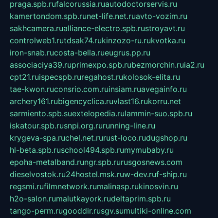
praga.spb.ru
falcorussia.ru
autodoctorservis.ru
kamertondom.spb.ru
net-life.net.ru
avto-vozim.ru
sakhcamera.ru
alliance-electro.spb.ru
stroyavt.ru
controlweb1.ru
tdsak74.ru
kinzozo-ru.ru
kvotka.ru
iron-snab.ru
costa-bella.ru
eugrus.pp.ru
associaciya39.ru
primexpo.spb.ru
bezmorchin.ru
ia2.ru
cpt21.ru
ispecspb.ru
regahost.ru
kolosok-elita.ru
tae-kwon.ru
consrio.com.ru
insiam.ru
avegainfo.ru
archery161.ru
bigencyclica.ru
vlast16.ru
korru.net
sarmiento.spb.su
extelopedia.ru
lammin-suo.spb.ru
iskatour.spb.ru
snpi.org.ru
running-line.ru
krygeva-spa.ru
chel.net.ru
rust-loco.ru
dugshop.ru
hl-beta.spb.ru
school494.spb.ru
mymubaby.ru
epoha-metalband.ru
ngr.spb.ru
rusgosnews.com
dieselvostok.ru
24hostel.msk.ru
w-dev.ru
f-ship.ru
regsmi.ru
filmnetwork.ru
malinasp.ru
kinosvin.ru
h2o-salon.ru
malutkayork.ru
deltaprim.spb.ru
tango-perm.ru
gooddir.ru
sgv.su
multiki-online.com