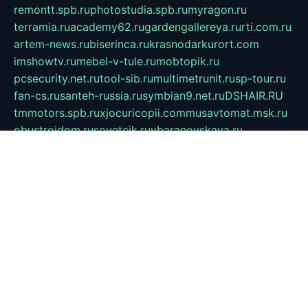
remontt.spb.ru
photostudia.spb.ru
myragon.ru
terramia.ru
academy62.ru
gardengallereya.ru
rti.com.ru
artem-news.ru
biserinca.ru
krasnodarkurort.com
imshowtv.ru
mebel-v-tule.ru
mobtopik.ru
pcsecurity.net.ru
tool-sib.ru
multimetrunit.ru
sp-tour.ru
fan-cs.ru
santeh-russia.ru
symbian9.net.ru
DSHAIR.RU
tmmotors.spb.ru
xjocuricopii.com
musavtomat.msk.ru
obustrojdom.ru
sovetcik.ru
ybaranovskaya.ru
ppknews.ru
cult-alshei.ru
JAPANRUSSIA.RU
proekciyamebel.ru
imper-finans.ru
rim.org.ru
glamourai.ru
brassminus.ru
zabor-pro.ru
ftn.pp.ru
dorogoe58.ru
laimengpacker.ru
kuzova-zapchasti.ru
sageerp.ru
taxodrom.ru
dsrazvitie.ru
hardcity.net.ru
ratinghomegames.ru
topservice25.ru
gubernyan.ru
gtglasslined.ru
ii4.ru
tssport.spb.ru
andorra24.com
blackwallstreet.ru
oboimos.ru
optim-doors.com.ru
ikuch.ru
nycr.org.ru
npa21.ru
vremya-ch.spb.ru
desert000.ru
ivtorgi.ru
ifiori.ru
catalog-statei.ru