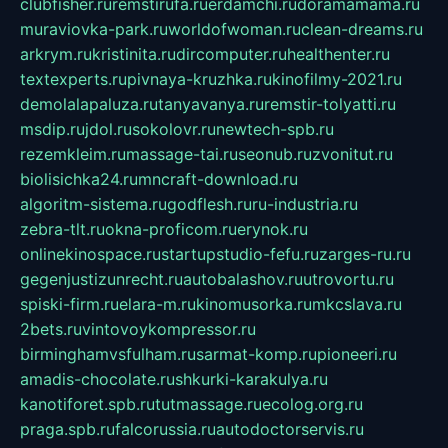
clubfisher.ru
remstirufa.ru
erdamchi.ru
doramamama.ru
muraviovka-park.ru
worldofwoman.ru
clean-dreams.ru
arkrym.ru
kristinita.ru
dircomputer.ru
healthenter.ru
textexperts.ru
pivnaya-kruzhka.ru
kinofilmy-2021.ru
demolalapaluza.ru
tanyavanya.ru
remstir-tolyatti.ru
msdip.ru
jdol.ru
sokolovr.ru
newtech-spb.ru
rezemkleim.ru
massage-tai.ru
seonub.ru
zvonitut.ru
biolisichka24.ru
mncraft-download.ru
algoritm-sistema.ru
godflesh.ru
ru-industria.ru
zebra-tlt.ru
okna-proficom.ru
erynok.ru
onlinekinospace.ru
startupstudio-fefu.ru
zarges-ru.ru
gegenjustizunrecht.ru
autobalashov.ru
utrovortu.ru
spiski-firm.ru
elara-m.ru
kinomusorka.ru
mkcslava.ru
2bets.ru
vintovoykompressor.ru
birminghamvsfulham.ru
sarmat-komp.ru
pioneeri.ru
amadis-chocolate.ru
shkurki-karakulya.ru
kanotiforet.spb.ru
tutmassage.ru
ecolog.org.ru
praga.spb.ru
falcorussia.ru
autodoctorservis.ru