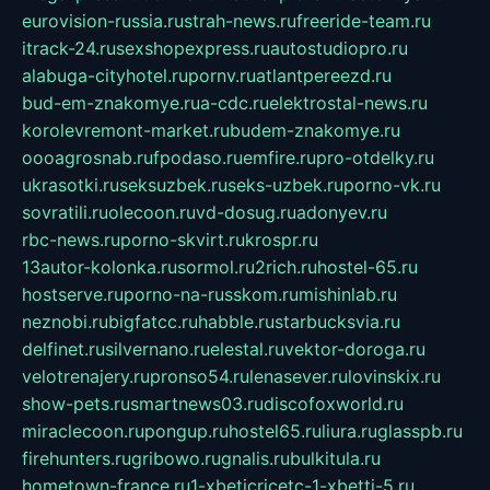
eurovision-russia.ru
strah-news.ru
freeride-team.ru
itrack-24.ru
sexshopexpress.ru
autostudiopro.ru
alabuga-cityhotel.ru
pornv.ru
atlantpereezd.ru
bud-em-znakomye.ru
a-cdc.ru
elektrostal-news.ru
korolevremont-market.ru
budem-znakomye.ru
oooagrosnab.ru
fpodaso.ru
emfire.ru
pro-otdelky.ru
ukrasotki.ru
seksuzbek.ru
seks-uzbek.ru
porno-vk.ru
sovratili.ru
olecoon.ru
vd-dosug.ru
adonyev.ru
rbc-news.ru
porno-skvirt.ru
krospr.ru
13autor-kolonka.ru
sormol.ru
2rich.ru
hostel-65.ru
hostserve.ru
porno-na-russkom.ru
mishinlab.ru
neznobi.ru
bigfatcc.ru
habble.ru
starbucksvia.ru
delfinet.ru
silvernano.ru
elestal.ru
vektor-doroga.ru
velotrenajery.ru
pronso54.ru
lenasever.ru
lovinskix.ru
show-pets.ru
smartnews03.ru
discofoxworld.ru
miraclecoon.ru
pongup.ru
hostel65.ru
liura.ru
glasspb.ru
firehunters.ru
gribowo.ru
gnalis.ru
bulkitula.ru
hometown-france.ru
1-xbeticricetc-1-xbetti-5.ru