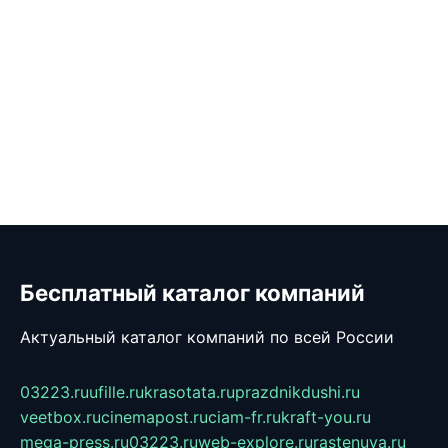
Бесплатный каталог компаний
Актуальный каталог компаний по всей России
03223.ru
ufille.ru
krasotata.ru
prazdnikdushi.ru
veetbox.ru
cinemapost.ru
ciam-fr.ru
kraft-you.ru
mega-press.ru
03223.ru
web-explore.ru
rastenuya.ru