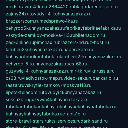
medsprawo-4-ka.ru
2864420.ru
blagodarenie-spb.ru
zajmy24.ru
tovudyi-4-kuhnyanazakaz.ru
brazzerscom.ru
medsprawo4ka.ru
xehyroo5kuhnyanazakaz.ru
fabrikayfabrikaefabrika.ru
vskrytie-zamkov-moskva-113.ru
biletnadom.ru
zed-online.ru
pimchax.ru
brazzers-hd.ru
z-host.ru
kitubeu2kuhnyanazakaz.ru
naperekate.ru
kuhnyaofabrikaufabrik.ru
kitubeu-2-kuhnyanazakaz.ru
xehyroo-5-kuhnyanazakaz.ru
cs-68.ru
guzywia-4-kuhnyanazakaz.ru
mir-tk.ru
vlknrussia.ru
cs68.ru
vladivostok-map.ru
video-seks.ru
bankaribi.ru
raszar.ru
vskrytie-zamkov-moskva113.ru
lipetsktelecom.ru
tovudyi4kuhnyanazakaz.ru
seksuzb.ru
guzywia4kuhnyanazakaz.ru
fabrikaofabrikaokuhny.ru
kuhnyaekuhnyaafabrika.ru
kuhnyaykuhnyayfabrika.ru
e-abis1c.ru
store-brawl-stars.ru
kts-services.ru
dark-sand.ru