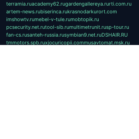
terramia.ru
academy62.ru
gardengallereya.ru
rti.com.ru
artem-news.ru
biserinca.ru
krasnodarkurort.com
imshowtv.ru
mebel-v-tule.ru
mobtopik.ru
pcsecurity.net.ru
tool-sib.ru
multimetrunit.ru
sp-tour.ru
fan-cs.ru
santeh-russia.ru
symbian9.net.ru
DSHAIR.RU
tmmotors.spb.ru
xjocuricopii.com
musavtomat.msk.ru
obustrojdom.ru
sovetcik.ru
ybaranovskaya.ru
ppknews.ru
cult-alshei.ru
JAPANRUSSIA.RU
proekciyamebel.ru
imper-finans.ru
rim.org.ru
glamourai.ru
brassminus.ru
zabor-pro.ru
ftn.pp.ru
dorogoe58.ru
laimengpacker.ru
kuzova-zapchasti.ru
sageerp.ru
taxodrom.ru
dsrazvitie.ru
hardcity.net.ru
ratinghomegames.ru
topservice25.ru
gubernyan.ru
gtglasslined.ru
ii4.ru
tssport.spb.ru
andorra24.com
blackwallstreet.ru
oboimos.ru
optim-doors.com.ru
ikuch.ru
nycr.org.ru
npa21.ru
vremya-ch.spb.ru
desert000.ru
ivtorgi.ru
ifiori.ru
catalog-statei.ru
dcv.org.ru
spetsmaster174.ru
ipkameryhiseeu.ru