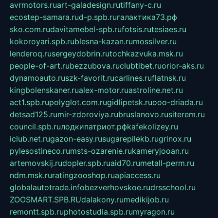
avrmotors.ru
art-galadesign.ru
tiffany-c.ru
ecostep-samara.ru
d-p.spb.ru
галактика73.рф
sko.com.ru
davitamebel-spb.ru
fotsis.ru
tesiaes.ru
kokoroyari.spb.ru
blesna-kazan.ru
mossilver.ru
lenderoq.ru
sergeydobrin.ru
tochkazvuka.msk.ru
people-of-art.ru
bezzubova.ru
clubtibet.ru
orior-aks.ru
dynamoauto.ru
szk-favorit.ru
carlines.ru
flatnsk.ru
kingbolenskaner.ru
alex-motor.ru
astroline.net.ru
act1.spb.ru
polyglot.com.ru
gidlipetsk.ru
ooo-driada.ru
detsad125.ru
mir-zdoroviya.ru
bruslanovo.ru
siterem.ru
council.spb.ru
лодкипатриот.рф
kafekolizey.ru
iclub.net.ru
gazon-easy.ru
sugarepilekb.ru
grinox.ru
pylesostineco.ru
msts-ozarenie.ru
kameryjooan.ru
artemovskij.ru
dopler.spb.ru
aid70.ru
metall-perm.ru
ndm.msk.ru
ratingzooshop.ru
apiaccess.ru
globalautotrade.info
bezverhovskoe.ru
drsschool.ru
ZOOSMART.SPB.RU
dalakony.ru
medikijob.ru
remontt.spb.ru
photostudia.spb.ru
myragon.ru