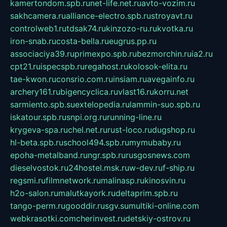
kamertondom.spb.ru
net-life.net.ru
avto-vozim.ru
sakhcamera.ru
alliance-electro.spb.ru
stroyavt.ru
controlweb1.ru
tdsak74.ru
kinzozo-ru.ru
kvotka.ru
iron-snab.ru
costa-bella.ru
eugrus.pp.ru
associaciya39.ru
primexpo.spb.ru
bezmorchin.ru
ia2.ru
cpt21.ru
ispecspb.ru
regahost.ru
kolosok-elita.ru
tae-kwon.ru
consrio.com.ru
insiam.ru
avegainfo.ru
archery161.ru
bigencyclica.ru
vlast16.ru
korru.net
sarmiento.spb.su
extelopedia.ru
lammin-suo.spb.ru
iskatour.spb.ru
snpi.org.ru
running-line.ru
krygeva-spa.ru
chel.net.ru
rust-loco.ru
dugshop.ru
hl-beta.spb.ru
school494.spb.ru
mymubaby.ru
epoha-metalband.ru
ngr.spb.ru
rusgosnews.com
dieselvostok.ru
24hostel.msk.ru
w-dev.ru
f-ship.ru
regsmi.ru
filmnetwork.ru
malinasp.ru
kinosvin.ru
h2o-salon.ru
malutkayork.ru
deltaprim.spb.ru
tango-perm.ru
gooddir.ru
sgv.su
multiki-online.com
webkrasotki.com
cherinvest.ru
detskiy-ostrov.ru