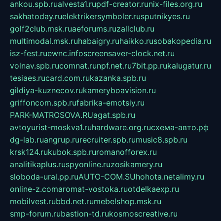
ankou.spb.ru
alvesta1.ru
pdf-creator.ru
nix-files.org.ru
sakhatoday.ru
elektrikersymboler.ru
sputnikyes.ru
golf2club.msk.ru
aeforums.ru
zallclub.ru
multimodal.msk.ru
habaigry.ru
haikko.ru
sobakopedia.ru
isz-fest.ru
ewnc.info
screensaver-clock.net.ru
volnav.spb.ru
comnat.ru
npf.net.ru
7bit.pp.ru
kalugatur.ru
tesiaes.ru
card.com.ru
kazanka.spb.ru
gildiya-kuznecov.ru
kameryboavision.ru
griffoncom.spb.ru
fabrika-emotsiy.ru
PARK-MATROSOVA.RU
agat.spb.ru
avtoyurist-moskva1.ru
hardware.org.ru
схема-авто.рф
dg-lab.ru
angrup.ru
recruiter.spb.ru
music8.spb.ru
krsk124.ru
kubok.spb.ru
romanofforex.ru
analitikaplus.ru
spyonline.ru
zosikamery.ru
sloboda-ural.pp.ru
AUTO-COM.SU
hohota.net
alimy.ru
online-z.com
aromat-vostoka.ru
otdelkaexp.ru
mobilvest.ru
bbd.net.ru
mebelshop.msk.ru
smp-forum.ru
bastion-td.ru
kosmoscreative.ru