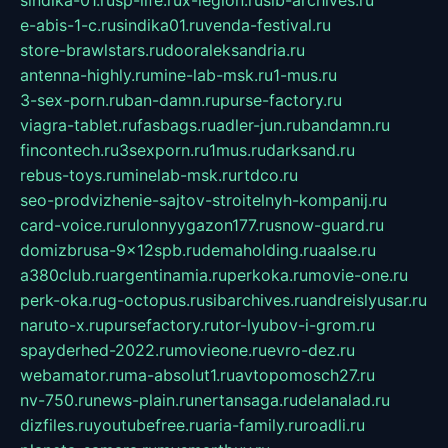
sindika-01.ru
sp-life.ru
x-legion.ru
sib-archives.ru
e-abis-1-c.ru
sindika01.ru
venda-festival.ru
store-brawlstars.ru
dooraleksandria.ru
antenna-highly.ru
mine-lab-msk.ru
1-mus.ru
3-sex-porn.ru
ban-damn.ru
purse-factory.ru
viagra-tablet.ru
fasbags.ru
adler-jun.ru
bandamn.ru
fincontech.ru
3sexporn.ru
1mus.ru
darksand.ru
rebus-toys.ru
minelab-msk.ru
rtdco.ru
seo-prodvizhenie-sajtov-stroitelnyh-kompanij.ru
card-voice.ru
rulonnyygazon177.ru
snow-guard.ru
domizbrusa-9x12spb.ru
demaholding.ru
aalse.ru
a380club.ru
argentinamia.ru
perkoka.ru
movie-one.ru
perk-oka.ru
g-octopus.ru
sibarchives.ru
andreislyusar.ru
naruto-x.ru
pursefactory.ru
tor-lyubov-i-grom.ru
spayderhed-2022.ru
movieone.ru
evro-dez.ru
webamator.ru
ma-absolut1.ru
avtopomosch27.ru
nv-750.ru
news-plain.ru
nertansaga.ru
delanalad.ru
dizfiles.ru
youtubefree.ru
aria-family.ru
roadli.ru