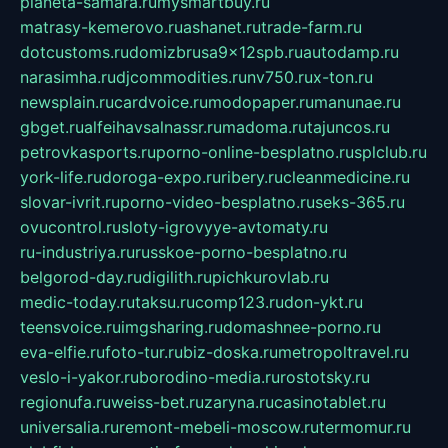
planeta-samara.ru
mysmartbuy.ru
matrasy-kemerovo.ru
ashanet.ru
trade-farm.ru
dotcustoms.ru
domizbrusa9x12spb.ru
autodamp.ru
narasimha.ru
djcommodities.ru
nv750.ru
x-ton.ru
newsplain.ru
cardvoice.ru
modopaper.ru
manunae.ru
gbget.ru
alfeihavsalnassr.ru
madoma.ru
tajuncos.ru
petrovkasports.ru
porno-online-besplatno.ru
splclub.ru
york-life.ru
doroga-expo.ru
ribery.ru
cleanmedicine.ru
slovar-ivrit.ru
porno-video-besplatno.ru
seks-365.ru
ovucontrol.ru
sloty-igrovyye-avtomaty.ru
ru-industriya.ru
russkoe-porno-besplatno.ru
belgorod-day.ru
digilith.ru
pichkurovlab.ru
medic-today.ru
taksu.ru
comp123.ru
don-ykt.ru
teensvoice.ru
imgsharing.ru
domashnee-porno.ru
eva-elfie.ru
foto-tur.ru
biz-doska.ru
metropoltravel.ru
veslo-i-yakor.ru
borodino-media.ru
rostotsky.ru
regionufa.ru
weiss-bet.ru
zaryna.ru
casinotablet.ru
universalia.ru
remont-mebeli-moscow.ru
termomur.ru