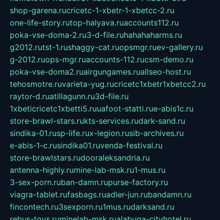
shop-garena.ru
cricetc-1-xbetr-1-xbetcc-2.ru
one-life-story.ru
top-halyava.ru
accounts112.ru
poka-vse-doma-2.ru
3-d-file.ru
hahahaharms.ru
g2012.ru
tst-1.ru
shaggy-cat.ru
opsmgr.ru
ev-gallery.ru
g-2012.ru
ops-mgr.ru
accounts-112.ru
csm-demo.ru
poka-vse-doma2.ru
airgungames.ru
allseo-host.ru
tehosmotre.ru
varieta-yug.ru
cricetc1xbetr1xbetcc2.ru
raytor-d.ru
atillagunn.ru
3d-file.ru
1xbeticricetc1xbetti5.ru
uafoot-statti.ru
e-abis1c.ru
store-brawl-stars.ru
kts-services.ru
dark-sand.ru
sindika-01.ru
sp-life.ru
x-legion.ru
sib-archives.ru
e-abis-1-c.ru
sindika01.ru
venda-festival.ru
store-brawlstars.ru
dooraleksandria.ru
antenna-highly.ru
mine-lab-msk.ru
1-mus.ru
3-sex-porn.ru
ban-damn.ru
purse-factory.ru
viagra-tablet.ru
fasbags.ru
adler-jun.ru
bandamn.ru
fincontech.ru
3sexporn.ru
1mus.ru
darksand.ru
rebus-toys.ru
minelab-msk.ru
alabuga-cityhotel.ru