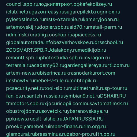
council.spb.ru
лодкипатриот.рф
kafekolizey.ru
iclub.net.ru
gazon-easy.ru
sugarepilekb.ru
grinox.ru
pylesostineco.ru
msts-ozarenie.ru
kameryjooan.ru
artemovskij.ru
dopler.spb.ru
aid70.ru
metall-perm.ru
ndm.msk.ru
ratingzooshop.ru
apiaccess.ru
globalautotrade.info
bezverhovskoe.ru
drsschool.ru
ZOOSMART.SPB.RU
dalakony.ru
medikijob.ru
remontt.spb.ru
photostudia.spb.ru
myragon.ru
terramia.ru
academy62.ru
gardengallereya.ru
rti.com.ru
artem-news.ru
biserinca.ru
krasnodarkurort.com
imshowtv.ru
mebel-v-tule.ru
mobtopik.ru
pcsecurity.net.ru
tool-sib.ru
multimetrunit.ru
sp-tour.ru
fan-cs.ru
santeh-russia.ru
symbian9.net.ru
DSHAIR.RU
tmmotors.spb.ru
xjocuricopii.com
musavtomat.msk.ru
obustrojdom.ru
sovetcik.ru
ybaranovskaya.ru
ppknews.ru
cult-alshei.ru
JAPANRUSSIA.RU
proekciyamebel.ru
imper-finans.ru
rim.org.ru
glamourai.ru
brassminus.ru
zabor-pro.ru
ftn.pp.ru