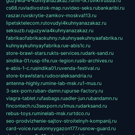
guzywia-4-kuhnyanazakaz.ru
mir-tk.ru
vlknrussia.ru
cs68.ru
vladivostok-map.ru
video-seks.ru
bankaribi.ru
raszar.ru
vskrytie-zamkov-moskva113.ru
lipetsktelecom.ru
tovudyi4kuhnyanazakaz.ru
seksuzb.ru
guzywia4kuhnyanazakaz.ru
fabrikaofabrikaokuhny.ru
kuhnyaekuhnyaafabrika.ru
kuhnyaykuhnyayfabrika.ru
e-abis1c.ru
store-brawl-stars.ru
kts-services.ru
dark-sand.ru
sindika-01.ru
sp-life.ru
x-legion.ru
sib-archives.ru
e-abis-1-c.ru
sindika01.ru
venda-festival.ru
store-brawlstars.ru
dooraleksandria.ru
antenna-highly.ru
mine-lab-msk.ru
1-mus.ru
3-sex-porn.ru
ban-damn.ru
purse-factory.ru
viagra-tablet.ru
fasbags.ru
adler-jun.ru
bandamn.ru
fincontech.ru
3sexporn.ru
1mus.ru
darksand.ru
rebus-toys.ru
minelab-msk.ru
rtdco.ru
seo-prodvizhenie-sajtov-stroitelnyh-kompanij.ru
card-voice.ru
rulonnyygazon177.ru
snow-guard.ru