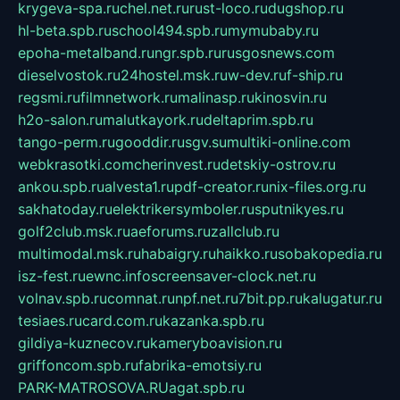
krygeva-spa.ru
chel.net.ru
rust-loco.ru
dugshop.ru
hl-beta.spb.ru
school494.spb.ru
mymubaby.ru
epoha-metalband.ru
ngr.spb.ru
rusgosnews.com
dieselvostok.ru
24hostel.msk.ru
w-dev.ru
f-ship.ru
regsmi.ru
filmnetwork.ru
malinasp.ru
kinosvin.ru
h2o-salon.ru
malutkayork.ru
deltaprim.spb.ru
tango-perm.ru
gooddir.ru
sgv.su
multiki-online.com
webkrasotki.com
cherinvest.ru
detskiy-ostrov.ru
ankou.spb.ru
alvesta1.ru
pdf-creator.ru
nix-files.org.ru
sakhatoday.ru
elektrikersymboler.ru
sputnikyes.ru
golf2club.msk.ru
aeforums.ru
zallclub.ru
multimodal.msk.ru
habaigry.ru
haikko.ru
sobakopedia.ru
isz-fest.ru
ewnc.info
screensaver-clock.net.ru
volnav.spb.ru
comnat.ru
npf.net.ru
7bit.pp.ru
kalugatur.ru
tesiaes.ru
card.com.ru
kazanka.spb.ru
gildiya-kuznecov.ru
kameryboavision.ru
griffoncom.spb.ru
fabrika-emotsiy.ru
PARK-MATROSOVA.RU
agat.spb.ru