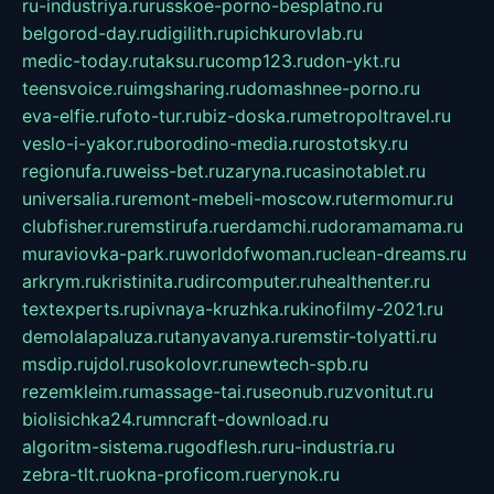
ru-industriya.ru
russkoe-porno-besplatno.ru
belgorod-day.ru
digilith.ru
pichkurovlab.ru
medic-today.ru
taksu.ru
comp123.ru
don-ykt.ru
teensvoice.ru
imgsharing.ru
domashnee-porno.ru
eva-elfie.ru
foto-tur.ru
biz-doska.ru
metropoltravel.ru
veslo-i-yakor.ru
borodino-media.ru
rostotsky.ru
regionufa.ru
weiss-bet.ru
zaryna.ru
casinotablet.ru
universalia.ru
remont-mebeli-moscow.ru
termomur.ru
clubfisher.ru
remstirufa.ru
erdamchi.ru
doramamama.ru
muraviovka-park.ru
worldofwoman.ru
clean-dreams.ru
arkrym.ru
kristinita.ru
dircomputer.ru
healthenter.ru
textexperts.ru
pivnaya-kruzhka.ru
kinofilmy-2021.ru
demolalapaluza.ru
tanyavanya.ru
remstir-tolyatti.ru
msdip.ru
jdol.ru
sokolovr.ru
newtech-spb.ru
rezemkleim.ru
massage-tai.ru
seonub.ru
zvonitut.ru
biolisichka24.ru
mncraft-download.ru
algoritm-sistema.ru
godflesh.ru
ru-industria.ru
zebra-tlt.ru
okna-proficom.ru
erynok.ru