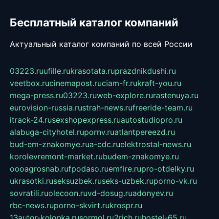
Бесплатный каталог компаний
Актуальный каталог компаний по всей России
03223.ru
ufille.ru
krasotata.ru
prazdnikdushi.ru
veetbox.ru
cinemapost.ru
ciam-fr.ru
kraft-you.ru
mega-press.ru
03223.ru
web-explore.ru
rastenuya.ru
eurovision-russia.ru
strah-news.ru
freeride-team.ru
itrack-24.ru
sexshopexpress.ru
autostudiopro.ru
alabuga-cityhotel.ru
pornv.ru
atlantpereezd.ru
bud-em-znakomye.ru
a-cdc.ru
elektrostal-news.ru
korolevremont-market.ru
budem-znakomye.ru
oooagrosnab.ru
fpodaso.ru
emfire.ru
pro-otdelky.ru
ukrasotki.ru
seksuzbek.ru
seks-uzbek.ru
porno-vk.ru
sovratili.ru
olecoon.ru
vd-dosug.ru
adonyev.ru
rbc-news.ru
porno-skvirt.ru
krospr.ru
13autor-kolonka.ru
sormol.ru
2rich.ru
hostel-65.ru