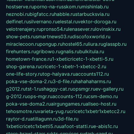
hostserve.ru
porno-na-russkom.ru
mishinlab.ru
neznobi.ru
bigfatcc.ru
habble.ru
starbucksvia.ru
delfinet.ru
silvernano.ru
elestal.ru
vektor-doroga.ru
velotrenajery.ru
pronso54.ru
lenasever.ru
lovinskix.ru
show-pets.ru
smartnews03.ru
discofoxworld.ru
miraclecoon.ru
pongup.ru
hostel65.ru
liura.ru
glasspb.ru
firehunters.ru
gribowo.ru
gnalis.ru
bulkitula.ru
hometown-france.ru
1-xbeticricetc-1-xbetti-5.ru
shop-garena.ru
cricetc-1-xbetr-1-xbetcc-2.ru
one-life-story.ru
top-halyava.ru
accounts112.ru
poka-vse-doma-2.ru
3-d-file.ru
hahahaharms.ru
g2012.ru
tst-1.ru
shaggy-cat.ru
opsmgr.ru
ev-gallery.ru
g-2012.ru
ops-mgr.ru
accounts-112.ru
csm-demo.ru
poka-vse-doma2.ru
airgungames.ru
allseo-host.ru
tehosmotre.ru
varieta-yug.ru
cricetc1xbetr1xbetcc2.ru
raytor-d.ru
atillagunn.ru
3d-file.ru
1xbeticricetc1xbetti5.ru
uafoot-statti.ru
e-abis1c.ru
store-brawl-stars.ru
kts-services.ru
dark-sand.ru