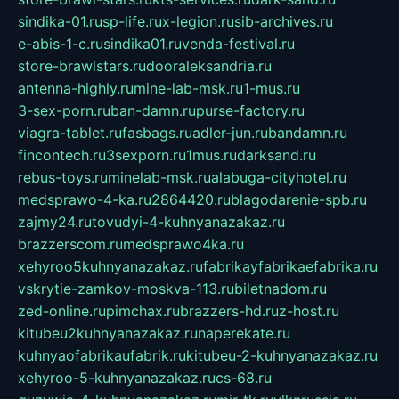
sindika-01.ru
sp-life.ru
x-legion.ru
sib-archives.ru
e-abis-1-c.ru
sindika01.ru
venda-festival.ru
store-brawlstars.ru
dooraleksandria.ru
antenna-highly.ru
mine-lab-msk.ru
1-mus.ru
3-sex-porn.ru
ban-damn.ru
purse-factory.ru
viagra-tablet.ru
fasbags.ru
adler-jun.ru
bandamn.ru
fincontech.ru
3sexporn.ru
1mus.ru
darksand.ru
rebus-toys.ru
minelab-msk.ru
alabuga-cityhotel.ru
medsprawo-4-ka.ru
2864420.ru
blagodarenie-spb.ru
zajmy24.ru
tovudyi-4-kuhnyanazakaz.ru
brazzerscom.ru
medsprawo4ka.ru
xehyroo5kuhnyanazakaz.ru
fabrikayfabrikaefabrika.ru
vskrytie-zamkov-moskva-113.ru
biletnadom.ru
zed-online.ru
pimchax.ru
brazzers-hd.ru
z-host.ru
kitubeu2kuhnyanazakaz.ru
naperekate.ru
kuhnyaofabrikaufabrik.ru
kitubeu-2-kuhnyanazakaz.ru
xehyroo-5-kuhnyanazakaz.ru
cs-68.ru