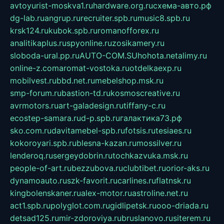
avtoyurist-moskva1.ru
hardware.org.ru
схема-авто.рф
dg-lab.ru
angrup.ru
recruiter.spb.ru
music8.spb.ru
krsk124.ru
kubok.spb.ru
romanofforex.ru
analitikaplus.ru
spyonline.ru
zosikamery.ru
sloboda-ural.pp.ru
AUTO-COM.SU
hohota.net
alimy.ru
online-z.com
aromat-vostoka.ru
otdelkaexp.ru
mobilvest.ru
bbd.net.ru
mebelshop.msk.ru
smp-forum.ru
bastion-td.ru
kosmoscreative.ru
avrmotors.ru
art-galadesign.ru
tiffany-c.ru
ecostep-samara.ru
d-p.spb.ru
галактика73.рф
sko.com.ru
davitamebel-spb.ru
fotsis.ru
tesiaes.ru
kokoroyari.spb.ru
blesna-kazan.ru
mossilver.ru
lenderoq.ru
sergeydobrin.ru
tochkazvuka.msk.ru
people-of-art.ru
bezzubova.ru
clubtibet.ru
orior-aks.ru
dynamoauto.ru
szk-favorit.ru
carlines.ru
flatnsk.ru
kingbolenskaner.ru
alex-motor.ru
astroline.net.ru
act1.spb.ru
polyglot.com.ru
gidlipetsk.ru
ooo-driada.ru
detsad125.ru
mir-zdoroviya.ru
bruslanovo.ru
siterem.ru