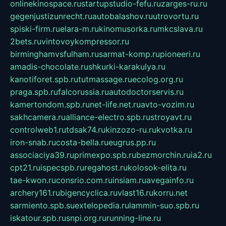
onlinekinospace.ru
startupstudio-fefu.ru
zarges-ru.ru
gegenjustizunrecht.ru
autobalashov.ru
utrovortu.ru
spiski-firm.ru
elara-m.ru
kinomusorka.ru
mkcslava.ru
2bets.ru
vintovoykompressor.ru
birminghamvsfulham.ru
sarmat-komp.ru
pioneeri.ru
amadis-chocolate.ru
shkurki-karakulya.ru
kanotiforet.spb.ru
tutmassage.ru
ecolog.org.ru
praga.spb.ru
falcorussia.ru
autodoctorservis.ru
kamertondom.spb.ru
net-life.net.ru
avto-vozim.ru
sakhcamera.ru
alliance-electro.spb.ru
stroyavt.ru
controlweb1.ru
tdsak74.ru
kinzozo-ru.ru
kvotka.ru
iron-snab.ru
costa-bella.ru
eugrus.pp.ru
associaciya39.ru
primexpo.spb.ru
bezmorchin.ru
ia2.ru
cpt21.ru
ispecspb.ru
regahost.ru
kolosok-elita.ru
tae-kwon.ru
consrio.com.ru
insiam.ru
avegainfo.ru
archery161.ru
bigencyclica.ru
vlast16.ru
korru.net
sarmiento.spb.su
extelopedia.ru
lammin-suo.spb.ru
iskatour.spb.ru
snpi.org.ru
running-line.ru