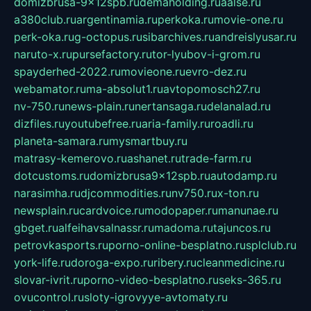
domizbrusa-9x12spb.ru
demaholding.ru
aalse.ru
a380club.ru
argentinamia.ru
perkoka.ru
movie-one.ru
perk-oka.ru
g-octopus.ru
sibarchives.ru
andreislyusar.ru
naruto-x.ru
pursefactory.ru
tor-lyubov-i-grom.ru
spayderhed-2022.ru
movieone.ru
evro-dez.ru
webamator.ru
ma-absolut1.ru
avtopomosch27.ru
nv-750.ru
news-plain.ru
nertansaga.ru
delanalad.ru
dizfiles.ru
youtubefree.ru
aria-family.ru
roadli.ru
planeta-samara.ru
mysmartbuy.ru
matrasy-kemerovo.ru
ashanet.ru
trade-farm.ru
dotcustoms.ru
domizbrusa9x12spb.ru
autodamp.ru
narasimha.ru
djcommodities.ru
nv750.ru
x-ton.ru
newsplain.ru
cardvoice.ru
modopaper.ru
manunae.ru
gbget.ru
alfeihavsalnassr.ru
madoma.ru
tajuncos.ru
petrovkasports.ru
porno-online-besplatno.ru
splclub.ru
york-life.ru
doroga-expo.ru
ribery.ru
cleanmedicine.ru
slovar-ivrit.ru
porno-video-besplatno.ru
seks-365.ru
ovucontrol.ru
sloty-igrovyye-avtomaty.ru