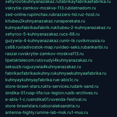
xehyroo5kuhnyanazakaz.ru
fabrikayfabrikaefabrika.ru
vskrytie-zamkov-moskva-113.ru
biletnadom.ru
zed-online.ru
pimchax.ru
brazzers-hd.ru
z-host.ru
kitubeu2kuhnyanazakaz.ru
naperekate.ru
kuhnyaofabrikaufabrik.ru
kitubeu-2-kuhnyanazakaz.ru
xehyroo-5-kuhnyanazakaz.ru
cs-68.ru
guzywia-4-kuhnyanazakaz.ru
mir-tk.ru
vlknrussia.ru
cs68.ru
vladivostok-map.ru
video-seks.ru
bankaribi.ru
raszar.ru
vskrytie-zamkov-moskva113.ru
lipetsktelecom.ru
tovudyi4kuhnyanazakaz.ru
seksuzb.ru
guzywia4kuhnyanazakaz.ru
fabrikaofabrikaokuhny.ru
kuhnyaekuhnyaafabrika.ru
kuhnyaykuhnyayfabrika.ru
e-abis1c.ru
store-brawl-stars.ru
kts-services.ru
dark-sand.ru
sindika-01.ru
sp-life.ru
x-legion.ru
sib-archives.ru
e-abis-1-c.ru
sindika01.ru
venda-festival.ru
store-brawlstars.ru
dooraleksandria.ru
antenna-highly.ru
mine-lab-msk.ru
1-mus.ru