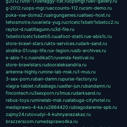
g2012.ru
tst-1.ru
shaggy-cat.ru
opsmgr.ru
ev-gallery.ru
g-2012.ru
ops-mgr.ru
accounts-112.ru
csm-demo.ru
poka-vse-doma2.ru
airgungames.ru
allseo-host.ru
tehosmotre.ru
varieta-yug.ru
cricetc1xbetr1xbetcc2.ru
raytor-d.ru
atillagunn.ru
3d-file.ru
1xbeticricetc1xbetti5.ru
uafoot-statti.ru
e-abis1c.ru
store-brawl-stars.ru
kts-services.ru
dark-sand.ru
sindika-01.ru
sp-life.ru
x-legion.ru
sib-archives.ru
e-abis-1-c.ru
sindika01.ru
venda-festival.ru
store-brawlstars.ru
dooraleksandria.ru
antenna-highly.ru
mine-lab-msk.ru
1-mus.ru
3-sex-porn.ru
ban-damn.ru
purse-factory.ru
viagra-tablet.ru
fasbags.ru
adler-jun.ru
bandamn.ru
fincontech.ru
3sexporn.ru
1mus.ru
darksand.ru
rebus-toys.ru
minelab-msk.ru
alabuga-cityhotel.ru
medsprawo-4-ka.ru
2864420.ru
blagodarenie-spb.ru
zajmy24.ru
tovudyi-4-kuhnyanazakaz.ru
brazzerscom.ru
medsprawo4ka.ru