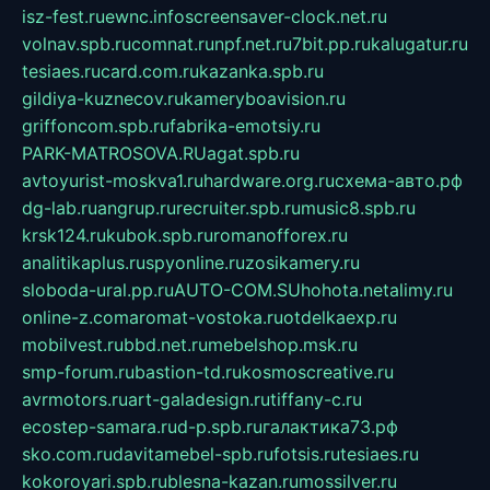
isz-fest.ru
ewnc.info
screensaver-clock.net.ru
volnav.spb.ru
comnat.ru
npf.net.ru
7bit.pp.ru
kalugatur.ru
tesiaes.ru
card.com.ru
kazanka.spb.ru
gildiya-kuznecov.ru
kameryboavision.ru
griffoncom.spb.ru
fabrika-emotsiy.ru
PARK-MATROSOVA.RU
agat.spb.ru
avtoyurist-moskva1.ru
hardware.org.ru
схема-авто.рф
dg-lab.ru
angrup.ru
recruiter.spb.ru
music8.spb.ru
krsk124.ru
kubok.spb.ru
romanofforex.ru
analitikaplus.ru
spyonline.ru
zosikamery.ru
sloboda-ural.pp.ru
AUTO-COM.SU
hohota.net
alimy.ru
online-z.com
aromat-vostoka.ru
otdelkaexp.ru
mobilvest.ru
bbd.net.ru
mebelshop.msk.ru
smp-forum.ru
bastion-td.ru
kosmoscreative.ru
avrmotors.ru
art-galadesign.ru
tiffany-c.ru
ecostep-samara.ru
d-p.spb.ru
галактика73.рф
sko.com.ru
davitamebel-spb.ru
fotsis.ru
tesiaes.ru
kokoroyari.spb.ru
blesna-kazan.ru
mossilver.ru