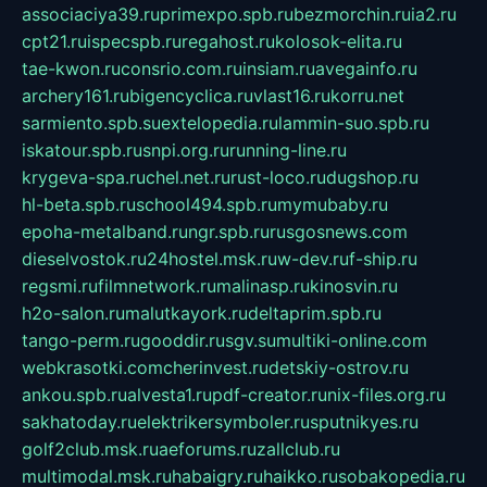
associaciya39.ru
primexpo.spb.ru
bezmorchin.ru
ia2.ru
cpt21.ru
ispecspb.ru
regahost.ru
kolosok-elita.ru
tae-kwon.ru
consrio.com.ru
insiam.ru
avegainfo.ru
archery161.ru
bigencyclica.ru
vlast16.ru
korru.net
sarmiento.spb.su
extelopedia.ru
lammin-suo.spb.ru
iskatour.spb.ru
snpi.org.ru
running-line.ru
krygeva-spa.ru
chel.net.ru
rust-loco.ru
dugshop.ru
hl-beta.spb.ru
school494.spb.ru
mymubaby.ru
epoha-metalband.ru
ngr.spb.ru
rusgosnews.com
dieselvostok.ru
24hostel.msk.ru
w-dev.ru
f-ship.ru
regsmi.ru
filmnetwork.ru
malinasp.ru
kinosvin.ru
h2o-salon.ru
malutkayork.ru
deltaprim.spb.ru
tango-perm.ru
gooddir.ru
sgv.su
multiki-online.com
webkrasotki.com
cherinvest.ru
detskiy-ostrov.ru
ankou.spb.ru
alvesta1.ru
pdf-creator.ru
nix-files.org.ru
sakhatoday.ru
elektrikersymboler.ru
sputnikyes.ru
golf2club.msk.ru
aeforums.ru
zallclub.ru
multimodal.msk.ru
habaigry.ru
haikko.ru
sobakopedia.ru