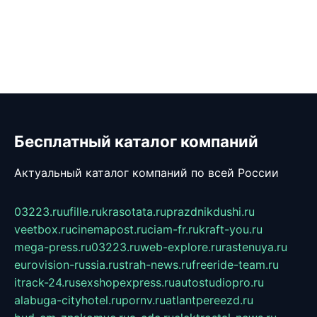
Бесплатный каталог компаний
Актуальный каталог компаний по всей России
03223.ru
ufille.ru
krasotata.ru
prazdnikdushi.ru
veetbox.ru
cinemapost.ru
ciam-fr.ru
kraft-you.ru
mega-press.ru
03223.ru
web-explore.ru
rastenuya.ru
eurovision-russia.ru
strah-news.ru
freeride-team.ru
itrack-24.ru
sexshopexpress.ru
autostudiopro.ru
alabuga-cityhotel.ru
pornv.ru
atlantpereezd.ru