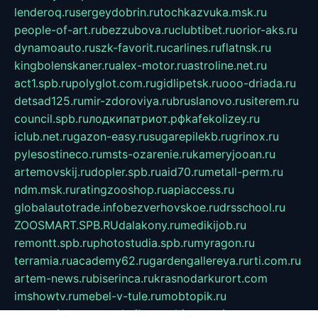
lenderoq.ru
sergeydobrin.ru
tochkazvuka.msk.ru
people-of-art.ru
bezzubova.ru
clubtibet.ru
orior-aks.ru
dynamoauto.ru
szk-favorit.ru
carlines.ru
flatnsk.ru
kingbolenskaner.ru
alex-motor.ru
astroline.net.ru
act1.spb.ru
polyglot.com.ru
gidlipetsk.ru
ooo-driada.ru
detsad125.ru
mir-zdoroviya.ru
bruslanovo.ru
siterem.ru
council.spb.ru
лодкипатриот.рф
kafekolizey.ru
iclub.net.ru
gazon-easy.ru
sugarepilekb.ru
grinox.ru
pylesostineco.ru
msts-ozarenie.ru
kameryjooan.ru
artemovskij.ru
dopler.spb.ru
aid70.ru
metall-perm.ru
ndm.msk.ru
ratingzooshop.ru
apiaccess.ru
globalautotrade.info
bezverhovskoe.ru
drsschool.ru
ZOOSMART.SPB.RU
dalakony.ru
medikijob.ru
remontt.spb.ru
photostudia.spb.ru
myragon.ru
terramia.ru
academy62.ru
gardengallereya.ru
rti.com.ru
artem-news.ru
biserinca.ru
krasnodarkurort.com
imshowtv.ru
mebel-v-tule.ru
mobtopik.ru
pcsecurity.net.ru
tool-sib.ru
multimetrunit.ru
sp-tour.ru