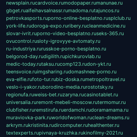
newsplain.ru
cardvoice.ru
modopaper.ru
manunae.ru
gbget.ru
alfeihavsalnassr.ru
madoma.ru
tajuncos.ru
petrovkasports.ru
porno-online-besplatno.ru
splclub.ru
york-life.ru
doroga-expo.ru
ribery.ru
cleanmedicine.ru
slovar-ivrit.ru
porno-video-besplatno.ru
seks-365.ru
ovucontrol.ru
sloty-igrovyye-avtomaty.ru
ru-industriya.ru
russkoe-porno-besplatno.ru
belgorod-day.ru
digilith.ru
pichkurovlab.ru
medic-today.ru
taksu.ru
comp123.ru
don-ykt.ru
teensvoice.ru
imgsharing.ru
domashnee-porno.ru
eva-elfie.ru
foto-tur.ru
biz-doska.ru
metropoltravel.ru
veslo-i-yakor.ru
borodino-media.ru
rostotsky.ru
regionufa.ru
weiss-bet.ru
zaryna.ru
casinotablet.ru
universalia.ru
remont-mebeli-moscow.ru
termomur.ru
clubfisher.ru
remstirufa.ru
erdamchi.ru
doramamama.ru
muraviovka-park.ru
worldofwoman.ru
clean-dreams.ru
arkrym.ru
kristinita.ru
dircomputer.ru
healthenter.ru
textexperts.ru
pivnaya-kruzhka.ru
kinofilmy-2021.ru