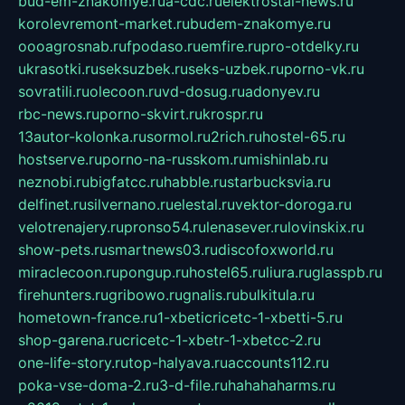
bud-em-znakomye.ru
a-cdc.ru
elektrostal-news.ru
korolevremont-market.ru
budem-znakomye.ru
oooagrosnab.ru
fpodaso.ru
emfire.ru
pro-otdelky.ru
ukrasotki.ru
seksuzbek.ru
seks-uzbek.ru
porno-vk.ru
sovratili.ru
olecoon.ru
vd-dosug.ru
adonyev.ru
rbc-news.ru
porno-skvirt.ru
krospr.ru
13autor-kolonka.ru
sormol.ru
2rich.ru
hostel-65.ru
hostserve.ru
porno-na-russkom.ru
mishinlab.ru
neznobi.ru
bigfatcc.ru
habble.ru
starbucksvia.ru
delfinet.ru
silvernano.ru
elestal.ru
vektor-doroga.ru
velotrenajery.ru
pronso54.ru
lenasever.ru
lovinskix.ru
show-pets.ru
smartnews03.ru
discofoxworld.ru
miraclecoon.ru
pongup.ru
hostel65.ru
liura.ru
glasspb.ru
firehunters.ru
gribowo.ru
gnalis.ru
bulkitula.ru
hometown-france.ru
1-xbeticricetc-1-xbetti-5.ru
shop-garena.ru
cricetc-1-xbetr-1-xbetcc-2.ru
one-life-story.ru
top-halyava.ru
accounts112.ru
poka-vse-doma-2.ru
3-d-file.ru
hahahaharms.ru