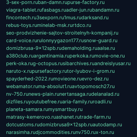
3-sex-porn.ru
ban-damn.ru
purse-factory.ru
viagra-tablet.ru
fasbags.ru
adler-jun.ru
bandamn.ru
fincontech.ru
3sexporn.ru
1mus.ru
darksand.ru
rebus-toys.ru
minelab-msk.ru
rtdco.ru
seo-prodvizhenie-sajtov-stroitelnyh-kompanij.ru
card-voice.ru
rulonnyygazon177.ru
snow-guard.ru
domizbrusa-9x12spb.ru
demaholding.ru
aalse.ru
a380club.ru
argentinamia.ru
perkoka.ru
movie-one.ru
perk-oka.ru
g-octopus.ru
sibarchives.ru
andreislyusar.ru
naruto-x.ru
pursefactory.ru
tor-lyubov-i-grom.ru
spayderhed-2022.ru
movieone.ru
evro-dez.ru
webamator.ru
ma-absolut1.ru
avtopomosch27.ru
nv-750.ru
news-plain.ru
nertansaga.ru
delanalad.ru
dizfiles.ru
youtubefree.ru
aria-family.ru
roadli.ru
planeta-samara.ru
mysmartbuy.ru
matrasy-kemerovo.ru
ashanet.ru
trade-farm.ru
dotcustoms.ru
domizbrusa9x12spb.ru
autodamp.ru
narasimha.ru
djcommodities.ru
nv750.ru
x-ton.ru