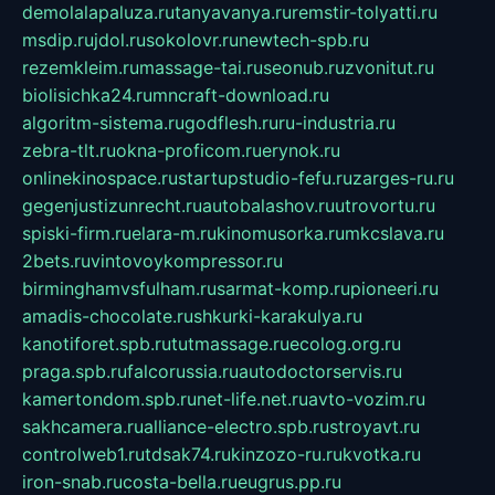
demolalapaluza.ru
tanyavanya.ru
remstir-tolyatti.ru
msdip.ru
jdol.ru
sokolovr.ru
newtech-spb.ru
rezemkleim.ru
massage-tai.ru
seonub.ru
zvonitut.ru
biolisichka24.ru
mncraft-download.ru
algoritm-sistema.ru
godflesh.ru
ru-industria.ru
zebra-tlt.ru
okna-proficom.ru
erynok.ru
onlinekinospace.ru
startupstudio-fefu.ru
zarges-ru.ru
gegenjustizunrecht.ru
autobalashov.ru
utrovortu.ru
spiski-firm.ru
elara-m.ru
kinomusorka.ru
mkcslava.ru
2bets.ru
vintovoykompressor.ru
birminghamvsfulham.ru
sarmat-komp.ru
pioneeri.ru
amadis-chocolate.ru
shkurki-karakulya.ru
kanotiforet.spb.ru
tutmassage.ru
ecolog.org.ru
praga.spb.ru
falcorussia.ru
autodoctorservis.ru
kamertondom.spb.ru
net-life.net.ru
avto-vozim.ru
sakhcamera.ru
alliance-electro.spb.ru
stroyavt.ru
controlweb1.ru
tdsak74.ru
kinzozo-ru.ru
kvotka.ru
iron-snab.ru
costa-bella.ru
eugrus.pp.ru