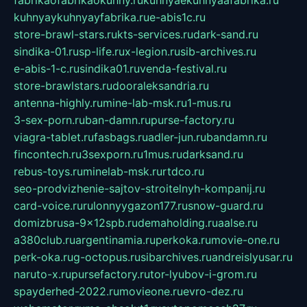
kuhnyaykuhnyayfabrika.ru
e-abis1c.ru
store-brawl-stars.ru
kts-services.ru
dark-sand.ru
sindika-01.ru
sp-life.ru
x-legion.ru
sib-archives.ru
e-abis-1-c.ru
sindika01.ru
venda-festival.ru
store-brawlstars.ru
dooraleksandria.ru
antenna-highly.ru
mine-lab-msk.ru
1-mus.ru
3-sex-porn.ru
ban-damn.ru
purse-factory.ru
viagra-tablet.ru
fasbags.ru
adler-jun.ru
bandamn.ru
fincontech.ru
3sexporn.ru
1mus.ru
darksand.ru
rebus-toys.ru
minelab-msk.ru
rtdco.ru
seo-prodvizhenie-sajtov-stroitelnyh-kompanij.ru
card-voice.ru
rulonnyygazon177.ru
snow-guard.ru
domizbrusa-9x12spb.ru
demaholding.ru
aalse.ru
a380club.ru
argentinamia.ru
perkoka.ru
movie-one.ru
perk-oka.ru
g-octopus.ru
sibarchives.ru
andreislyusar.ru
naruto-x.ru
pursefactory.ru
tor-lyubov-i-grom.ru
spayderhed-2022.ru
movieone.ru
evro-dez.ru