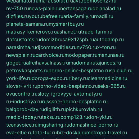
webamator.ru
ma-absolut1.ru
avtopomosch27.ru
nv-750.ru
news-plain.ru
nertansaga.ru
delanalad.ru
dizfiles.ru
youtubefree.ru
aria-family.ru
roadli.ru
planeta-samara.ru
mysmartbuy.ru
matrasy-kemerovo.ru
ashanet.ru
trade-farm.ru
dotcustoms.ru
domizbrusa9x12spb.ru
autodamp.ru
narasimha.ru
djcommodities.ru
nv750.ru
x-ton.ru
newsplain.ru
cardvoice.ru
modopaper.ru
manunae.ru
gbget.ru
alfeihavsalnassr.ru
madoma.ru
tajuncos.ru
petrovkasports.ru
porno-online-besplatno.ru
splclub.ru
york-life.ru
doroga-expo.ru
ribery.ru
cleanmedicine.ru
slovar-ivrit.ru
porno-video-besplatno.ru
seks-365.ru
ovucontrol.ru
sloty-igrovyye-avtomaty.ru
ru-industriya.ru
russkoe-porno-besplatno.ru
belgorod-day.ru
digilith.ru
pichkurovlab.ru
medic-today.ru
taksu.ru
comp123.ru
don-ykt.ru
teensvoice.ru
imgsharing.ru
domashnee-porno.ru
eva-elfie.ru
foto-tur.ru
biz-doska.ru
metropoltravel.ru