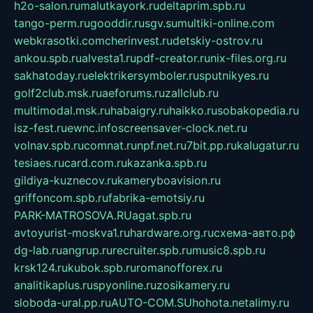
h2o-salon.ru
malutkayork.ru
deltaprim.spb.ru
tango-perm.ru
gooddir.ru
sgv.su
multiki-online.com
webkrasotki.com
cherinvest.ru
detskiy-ostrov.ru
ankou.spb.ru
alvesta1.ru
pdf-creator.ru
nix-files.org.ru
sakhatoday.ru
elektrikersymboler.ru
sputnikyes.ru
golf2club.msk.ru
aeforums.ru
zallclub.ru
multimodal.msk.ru
habaigry.ru
haikko.ru
sobakopedia.ru
isz-fest.ru
ewnc.info
screensaver-clock.net.ru
volnav.spb.ru
comnat.ru
npf.net.ru
7bit.pp.ru
kalugatur.ru
tesiaes.ru
card.com.ru
kazanka.spb.ru
gildiya-kuznecov.ru
kameryboavision.ru
griffoncom.spb.ru
fabrika-emotsiy.ru
PARK-MATROSOVA.RU
agat.spb.ru
avtoyurist-moskva1.ru
hardware.org.ru
схема-авто.рф
dg-lab.ru
angrup.ru
recruiter.spb.ru
music8.spb.ru
krsk124.ru
kubok.spb.ru
romanofforex.ru
analitikaplus.ru
spyonline.ru
zosikamery.ru
sloboda-ural.pp.ru
AUTO-COM.SU
hohota.net
alimy.ru