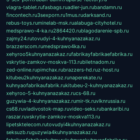
viagra-tablet.ru
fasbags.ru
adler-jun.ru
bandamn.ru
fincontech.ru
3sexporn.ru
1mus.ru
darksand.ru
rebus-toys.ru
minelab-msk.ru
alabuga-cityhotel.ru
medsprawo-4-ka.ru
2864420.ru
blagodarenie-spb.ru
zajmy24.ru
tovudyi-4-kuhnyanazakaz.ru
brazzerscom.ru
medsprawo4ka.ru
xehyroo5kuhnyanazakaz.ru
fabrikayfabrikaefabrika.ru
vskrytie-zamkov-moskva-113.ru
biletnadom.ru
zed-online.ru
pimchax.ru
brazzers-hd.ru
z-host.ru
kitubeu2kuhnyanazakaz.ru
naperekate.ru
kuhnyaofabrikaufabrik.ru
kitubeu-2-kuhnyanazakaz.ru
xehyroo-5-kuhnyanazakaz.ru
cs-68.ru
guzywia-4-kuhnyanazakaz.ru
mir-tk.ru
vlknrussia.ru
cs68.ru
vladivostok-map.ru
video-seks.ru
bankaribi.ru
raszar.ru
vskrytie-zamkov-moskva113.ru
lipetsktelecom.ru
tovudyi4kuhnyanazakaz.ru
seksuzb.ru
guzywia4kuhnyanazakaz.ru
fabrikaofabrikaokuhny.ru
kuhnyaekuhnyaafabrika.ru