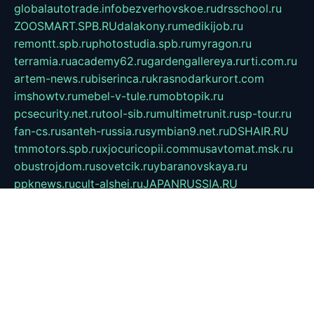
globalautotrade.info
bezverhovskoe.ru
drsschool.ru
ZOOSMART.SPB.RU
dalakony.ru
medikijob.ru
remontt.spb.ru
photostudia.spb.ru
myragon.ru
terramia.ru
academy62.ru
gardengallereya.ru
rti.com.ru
artem-news.ru
biserinca.ru
krasnodarkurort.com
imshowtv.ru
mebel-v-tule.ru
mobtopik.ru
pcsecurity.net.ru
tool-sib.ru
multimetrunit.ru
sp-tour.ru
fan-cs.ru
santeh-russia.ru
symbian9.net.ru
DSHAIR.RU
tmmotors.spb.ru
xjocuricopii.com
musavtomat.msk.ru
obustrojdom.ru
sovetcik.ru
ybaranovskaya.ru
ppknews.ru
cult-alshei.ru
JAPANRUSSIA.RU
proekciyamebel.ru
imper-finans.ru
rim.org.ru
glamourai.ru
brassminus.ru
zabor-pro.ru
ftn.pp.ru
dorogoe58.ru
laimengpacker.ru
kuzova-zapchasti.ru
sageerp.ru
taxodrom.ru
dsrazvitie.ru
hardcity.net.ru
ratinghomegames.ru
topservice25.ru
gubernyan.ru
gtglasslined.ru
ii4.ru
tssport.spb.ru
andorra24.com
blackwallstreet.ru
oboimos.ru
optim-doors.com.ru