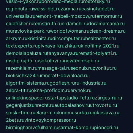
veslo-i-yakor.ru
borodino-media.ru
rostotsky.ru
regionufa.ru
weiss-bet.ru
zaryna.ru
casinotablet.ru
universalia.ru
remont-mebeli-moscow.ru
termomur.ru
clubfisher.ru
remstirufa.ru
erdamchi.ru
doramamama.ru
muraviovka-park.ru
worldofwoman.ru
clean-dreams.ru
arkrym.ru
kristinita.ru
dircomputer.ru
healthenter.ru
textexperts.ru
pivnaya-kruzhka.ru
kinofilmy-2021.ru
demolalapaluza.ru
tanyavanya.ru
remstir-tolyatti.ru
msdip.ru
jdol.ru
sokolovr.ru
newtech-spb.ru
rezemkleim.ru
massage-tai.ru
seonub.ru
zvonitut.ru
biolisichka24.ru
mncraft-download.ru
algoritm-sistema.ru
godflesh.ru
ru-industria.ru
zebra-tlt.ru
okna-proficom.ru
erynok.ru
onlinekinospace.ru
startupstudio-fefu.ru
zarges-ru.ru
gegenjustizunrecht.ru
autobalashov.ru
utrovortu.ru
spiski-firm.ru
elara-m.ru
kinomusorka.ru
mkcslava.ru
2bets.ru
vintovoykompressor.ru
birminghamvsfulham.ru
sarmat-komp.ru
pioneeri.ru