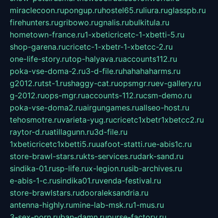
miraclecoon.ru
pongup.ru
hostel65.ru
liura.ru
glasspb.ru
firehunters.ru
gribowo.ru
gnalis.ru
bulkitula.ru
hometown-france.ru
1-xbeticricetc-1-xbetti-5.ru
shop-garena.ru
cricetc-1-xbetr-1-xbetcc-2.ru
one-life-story.ru
top-halyava.ru
accounts112.ru
poka-vse-doma-2.ru
3-d-file.ru
hahahaharms.ru
g2012.ru
tst-1.ru
shaggy-cat.ru
opsmgr.ru
ev-gallery.ru
g-2012.ru
ops-mgr.ru
accounts-112.ru
csm-demo.ru
poka-vse-doma2.ru
airgungames.ru
allseo-host.ru
tehosmotre.ru
varieta-yug.ru
cricetc1xbetr1xbetcc2.ru
raytor-d.ru
atillagunn.ru
3d-file.ru
1xbeticricetc1xbetti5.ru
uafoot-statti.ru
e-abis1c.ru
store-brawl-stars.ru
kts-services.ru
dark-sand.ru
sindika-01.ru
sp-life.ru
x-legion.ru
sib-archives.ru
e-abis-1-c.ru
sindika01.ru
venda-festival.ru
store-brawlstars.ru
dooraleksandria.ru
antenna-highly.ru
mine-lab-msk.ru
1-mus.ru
3-sex-porn.ru
ban-damn.ru
purse-factory.ru