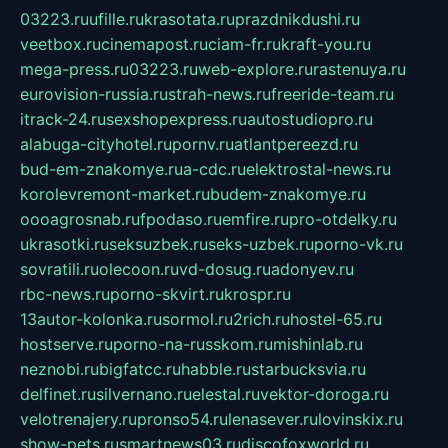
03223.ru
ufille.ru
krasotata.ru
prazdnikdushi.ru
veetbox.ru
cinemapost.ru
ciam-fr.ru
kraft-you.ru
mega-press.ru
03223.ru
web-explore.ru
rastenuya.ru
eurovision-russia.ru
strah-news.ru
freeride-team.ru
itrack-24.ru
sexshopexpress.ru
autostudiopro.ru
alabuga-cityhotel.ru
pornv.ru
atlantpereezd.ru
bud-em-znakomye.ru
a-cdc.ru
elektrostal-news.ru
korolevremont-market.ru
budem-znakomye.ru
oooagrosnab.ru
fpodaso.ru
emfire.ru
pro-otdelky.ru
ukrasotki.ru
seksuzbek.ru
seks-uzbek.ru
porno-vk.ru
sovratili.ru
olecoon.ru
vd-dosug.ru
adonyev.ru
rbc-news.ru
porno-skvirt.ru
krospr.ru
13autor-kolonka.ru
sormol.ru
2rich.ru
hostel-65.ru
hostserve.ru
porno-na-russkom.ru
mishinlab.ru
neznobi.ru
bigfatcc.ru
habble.ru
starbucksvia.ru
delfinet.ru
silvernano.ru
elestal.ru
vektor-doroga.ru
velotrenajery.ru
pronso54.ru
lenasever.ru
lovinskix.ru
show-pets.ru
smartnews03.ru
discofoxworld.ru