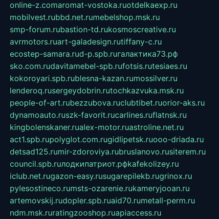
online-z.com
aromat-vostoka.ru
otdelkaexp.ru
mobilvest.ru
bbd.net.ru
mebelshop.msk.ru
smp-forum.ru
bastion-td.ru
kosmoscreative.ru
avrmotors.ru
art-galadesign.ru
tiffany-c.ru
ecostep-samara.ru
d-p.spb.ru
галактика73.рф
sko.com.ru
davitamebel-spb.ru
fotsis.ru
tesiaes.ru
kokoroyari.spb.ru
blesna-kazan.ru
mossilver.ru
lenderoq.ru
sergeydobrin.ru
tochkazvuka.msk.ru
people-of-art.ru
bezzubova.ru
clubtibet.ru
orior-aks.ru
dynamoauto.ru
szk-favorit.ru
carlines.ru
flatnsk.ru
kingbolenskaner.ru
alex-motor.ru
astroline.net.ru
act1.spb.ru
polyglot.com.ru
gidlipetsk.ru
ooo-driada.ru
detsad125.ru
mir-zdoroviya.ru
bruslanovo.ru
siterem.ru
council.spb.ru
лодкипатриот.рф
kafekolizey.ru
iclub.net.ru
gazon-easy.ru
sugarepilekb.ru
grinox.ru
pylesostineco.ru
msts-ozarenie.ru
kameryjooan.ru
artemovskij.ru
dopler.spb.ru
aid70.ru
metall-perm.ru
ndm.msk.ru
ratingzooshop.ru
apiaccess.ru