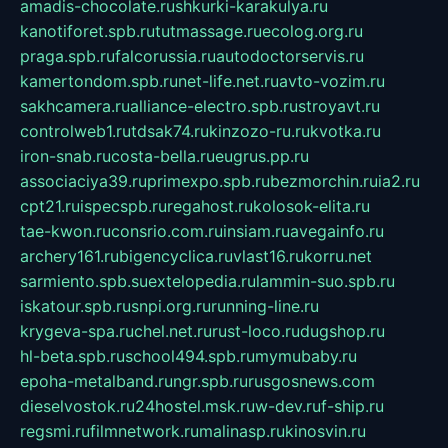
amadis-chocolate.ru
shkurki-karakulya.ru
kanotiforet.spb.ru
tutmassage.ru
ecolog.org.ru
praga.spb.ru
falcorussia.ru
autodoctorservis.ru
kamertondom.spb.ru
net-life.net.ru
avto-vozim.ru
sakhcamera.ru
alliance-electro.spb.ru
stroyavt.ru
controlweb1.ru
tdsak74.ru
kinzozo-ru.ru
kvotka.ru
iron-snab.ru
costa-bella.ru
eugrus.pp.ru
associaciya39.ru
primexpo.spb.ru
bezmorchin.ru
ia2.ru
cpt21.ru
ispecspb.ru
regahost.ru
kolosok-elita.ru
tae-kwon.ru
consrio.com.ru
insiam.ru
avegainfo.ru
archery161.ru
bigencyclica.ru
vlast16.ru
korru.net
sarmiento.spb.su
extelopedia.ru
lammin-suo.spb.ru
iskatour.spb.ru
snpi.org.ru
running-line.ru
krygeva-spa.ru
chel.net.ru
rust-loco.ru
dugshop.ru
hl-beta.spb.ru
school494.spb.ru
mymubaby.ru
epoha-metalband.ru
ngr.spb.ru
rusgosnews.com
dieselvostok.ru
24hostel.msk.ru
w-dev.ru
f-ship.ru
regsmi.ru
filmnetwork.ru
malinasp.ru
kinosvin.ru