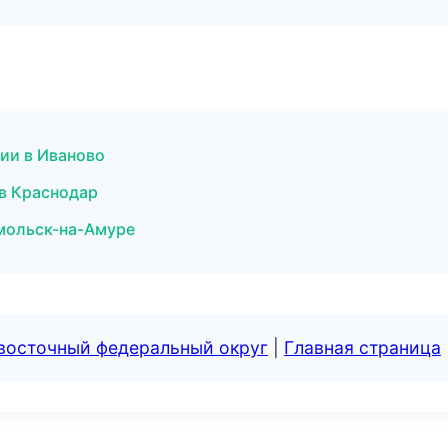
сии в Иваново
 в Краснодар
мольск-на-Амуре
евосточный федеральный округ
|
Главная страница