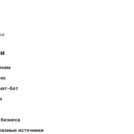
ке
ми
онам
иях
чат-бот
и
 бизнеса
еренные источники