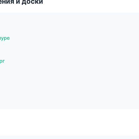
ния и доски
муре
рг