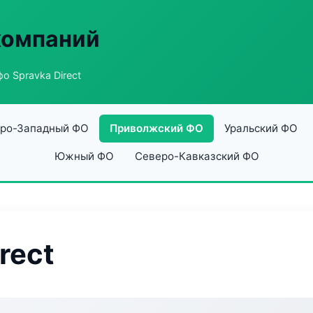
компаний
о Spravka Direct
ро-Западный ФО
Приволжский ФО
Уральский ФО
Южный ФО
Северо-Кавказский ФО
rect