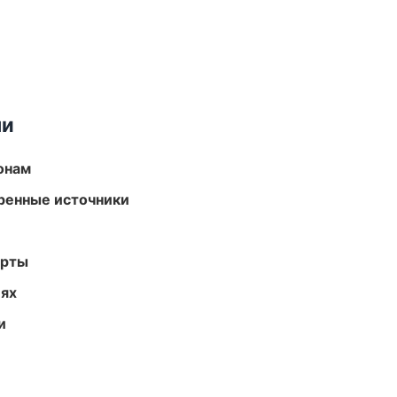
ми
онам
еренные источники
арты
иях
и