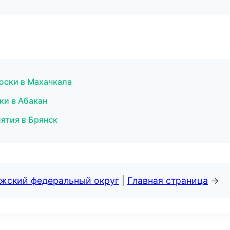
доски в Махачкала
ски в Абакан
иятия в Брянск
лжский федеральный округ
|
Главная страница
→