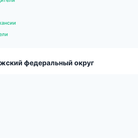
дители
акансии
ели
лжский федеральный округ