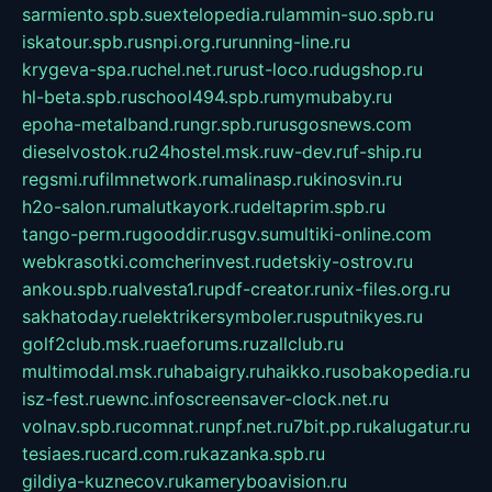
sarmiento.spb.su
extelopedia.ru
lammin-suo.spb.ru
iskatour.spb.ru
snpi.org.ru
running-line.ru
krygeva-spa.ru
chel.net.ru
rust-loco.ru
dugshop.ru
hl-beta.spb.ru
school494.spb.ru
mymubaby.ru
epoha-metalband.ru
ngr.spb.ru
rusgosnews.com
dieselvostok.ru
24hostel.msk.ru
w-dev.ru
f-ship.ru
regsmi.ru
filmnetwork.ru
malinasp.ru
kinosvin.ru
h2o-salon.ru
malutkayork.ru
deltaprim.spb.ru
tango-perm.ru
gooddir.ru
sgv.su
multiki-online.com
webkrasotki.com
cherinvest.ru
detskiy-ostrov.ru
ankou.spb.ru
alvesta1.ru
pdf-creator.ru
nix-files.org.ru
sakhatoday.ru
elektrikersymboler.ru
sputnikyes.ru
golf2club.msk.ru
aeforums.ru
zallclub.ru
multimodal.msk.ru
habaigry.ru
haikko.ru
sobakopedia.ru
isz-fest.ru
ewnc.info
screensaver-clock.net.ru
volnav.spb.ru
comnat.ru
npf.net.ru
7bit.pp.ru
kalugatur.ru
tesiaes.ru
card.com.ru
kazanka.spb.ru
gildiya-kuznecov.ru
kameryboavision.ru