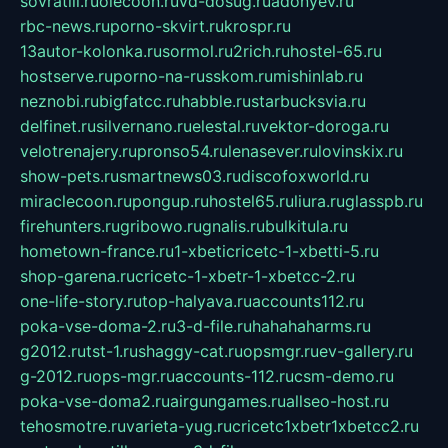
sovratili.ru
olecoon.ru
vd-dosug.ru
adonyev.ru
rbc-news.ru
porno-skvirt.ru
krospr.ru
13autor-kolonka.ru
sormol.ru
2rich.ru
hostel-65.ru
hostserve.ru
porno-na-russkom.ru
mishinlab.ru
neznobi.ru
bigfatcc.ru
habble.ru
starbucksvia.ru
delfinet.ru
silvernano.ru
elestal.ru
vektor-doroga.ru
velotrenajery.ru
pronso54.ru
lenasever.ru
lovinskix.ru
show-pets.ru
smartnews03.ru
discofoxworld.ru
miraclecoon.ru
pongup.ru
hostel65.ru
liura.ru
glasspb.ru
firehunters.ru
gribowo.ru
gnalis.ru
bulkitula.ru
hometown-france.ru
1-xbeticricetc-1-xbetti-5.ru
shop-garena.ru
cricetc-1-xbetr-1-xbetcc-2.ru
one-life-story.ru
top-halyava.ru
accounts112.ru
poka-vse-doma-2.ru
3-d-file.ru
hahahaharms.ru
g2012.ru
tst-1.ru
shaggy-cat.ru
opsmgr.ru
ev-gallery.ru
g-2012.ru
ops-mgr.ru
accounts-112.ru
csm-demo.ru
poka-vse-doma2.ru
airgungames.ru
allseo-host.ru
tehosmotre.ru
varieta-yug.ru
cricetc1xbetr1xbetcc2.ru