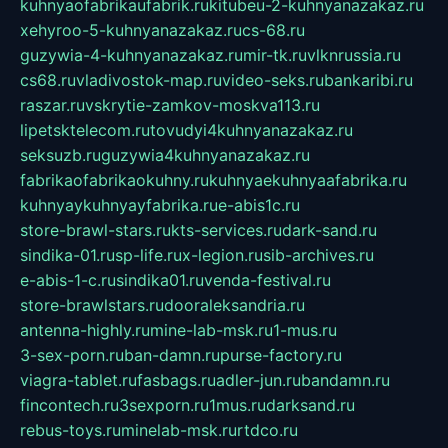
kuhnyaofabrikaufabrik.ru
kitubeu-2-kuhnyanazakaz.ru
xehyroo-5-kuhnyanazakaz.ru
cs-68.ru
guzywia-4-kuhnyanazakaz.ru
mir-tk.ru
vlknrussia.ru
cs68.ru
vladivostok-map.ru
video-seks.ru
bankaribi.ru
raszar.ru
vskrytie-zamkov-moskva113.ru
lipetsktelecom.ru
tovudyi4kuhnyanazakaz.ru
seksuzb.ru
guzywia4kuhnyanazakaz.ru
fabrikaofabrikaokuhny.ru
kuhnyaekuhnyaafabrika.ru
kuhnyaykuhnyayfabrika.ru
e-abis1c.ru
store-brawl-stars.ru
kts-services.ru
dark-sand.ru
sindika-01.ru
sp-life.ru
x-legion.ru
sib-archives.ru
e-abis-1-c.ru
sindika01.ru
venda-festival.ru
store-brawlstars.ru
dooraleksandria.ru
antenna-highly.ru
mine-lab-msk.ru
1-mus.ru
3-sex-porn.ru
ban-damn.ru
purse-factory.ru
viagra-tablet.ru
fasbags.ru
adler-jun.ru
bandamn.ru
fincontech.ru
3sexporn.ru
1mus.ru
darksand.ru
rebus-toys.ru
minelab-msk.ru
rtdco.ru