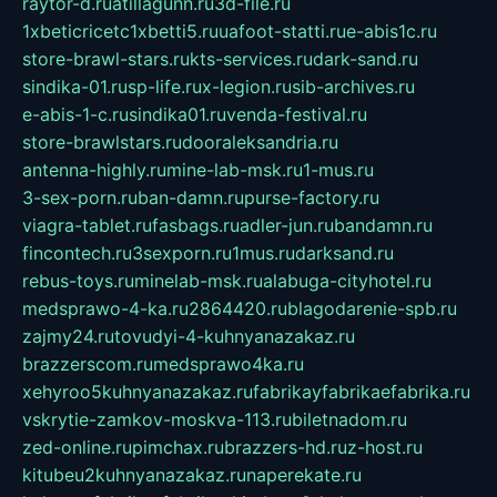
raytor-d.ru
atillagunn.ru
3d-file.ru
1xbeticricetc1xbetti5.ru
uafoot-statti.ru
e-abis1c.ru
store-brawl-stars.ru
kts-services.ru
dark-sand.ru
sindika-01.ru
sp-life.ru
x-legion.ru
sib-archives.ru
e-abis-1-c.ru
sindika01.ru
venda-festival.ru
store-brawlstars.ru
dooraleksandria.ru
antenna-highly.ru
mine-lab-msk.ru
1-mus.ru
3-sex-porn.ru
ban-damn.ru
purse-factory.ru
viagra-tablet.ru
fasbags.ru
adler-jun.ru
bandamn.ru
fincontech.ru
3sexporn.ru
1mus.ru
darksand.ru
rebus-toys.ru
minelab-msk.ru
alabuga-cityhotel.ru
medsprawo-4-ka.ru
2864420.ru
blagodarenie-spb.ru
zajmy24.ru
tovudyi-4-kuhnyanazakaz.ru
brazzerscom.ru
medsprawo4ka.ru
xehyroo5kuhnyanazakaz.ru
fabrikayfabrikaefabrika.ru
vskrytie-zamkov-moskva-113.ru
biletnadom.ru
zed-online.ru
pimchax.ru
brazzers-hd.ru
z-host.ru
kitubeu2kuhnyanazakaz.ru
naperekate.ru