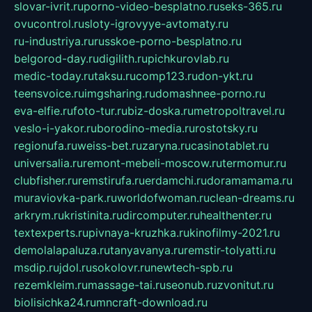
slovar-ivrit.ru
porno-video-besplatno.ru
seks-365.ru
ovucontrol.ru
sloty-igrovyye-avtomaty.ru
ru-industriya.ru
russkoe-porno-besplatno.ru
belgorod-day.ru
digilith.ru
pichkurovlab.ru
medic-today.ru
taksu.ru
comp123.ru
don-ykt.ru
teensvoice.ru
imgsharing.ru
domashnee-porno.ru
eva-elfie.ru
foto-tur.ru
biz-doska.ru
metropoltravel.ru
veslo-i-yakor.ru
borodino-media.ru
rostotsky.ru
regionufa.ru
weiss-bet.ru
zaryna.ru
casinotablet.ru
universalia.ru
remont-mebeli-moscow.ru
termomur.ru
clubfisher.ru
remstirufa.ru
erdamchi.ru
doramamama.ru
muraviovka-park.ru
worldofwoman.ru
clean-dreams.ru
arkrym.ru
kristinita.ru
dircomputer.ru
healthenter.ru
textexperts.ru
pivnaya-kruzhka.ru
kinofilmy-2021.ru
demolalapaluza.ru
tanyavanya.ru
remstir-tolyatti.ru
msdip.ru
jdol.ru
sokolovr.ru
newtech-spb.ru
rezemkleim.ru
massage-tai.ru
seonub.ru
zvonitut.ru
biolisichka24.ru
mncraft-download.ru