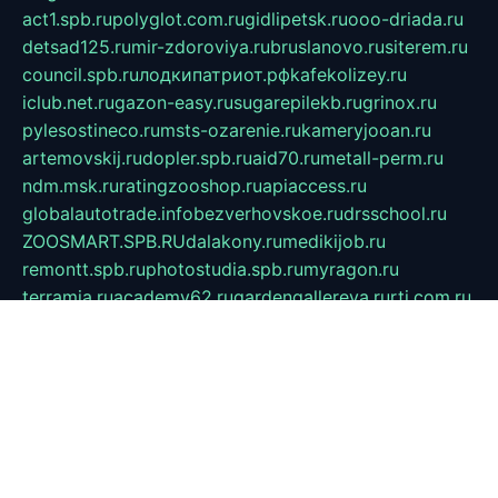
act1.spb.ru
polyglot.com.ru
gidlipetsk.ru
ooo-driada.ru
detsad125.ru
mir-zdoroviya.ru
bruslanovo.ru
siterem.ru
council.spb.ru
лодкипатриот.рф
kafekolizey.ru
iclub.net.ru
gazon-easy.ru
sugarepilekb.ru
grinox.ru
pylesostineco.ru
msts-ozarenie.ru
kameryjooan.ru
artemovskij.ru
dopler.spb.ru
aid70.ru
metall-perm.ru
ndm.msk.ru
ratingzooshop.ru
apiaccess.ru
globalautotrade.info
bezverhovskoe.ru
drsschool.ru
ZOOSMART.SPB.RU
dalakony.ru
medikijob.ru
remontt.spb.ru
photostudia.spb.ru
myragon.ru
terramia.ru
academy62.ru
gardengallereya.ru
rti.com.ru
artem-news.ru
biserinca.ru
krasnodarkurort.com
imshowtv.ru
mebel-v-tule.ru
mobtopik.ru
pcsecurity.net.ru
tool-sib.ru
multimetrunit.ru
sp-tour.ru
fan-cs.ru
santeh-russia.ru
symbian9.net.ru
DSHAIR.RU
tmmotors.spb.ru
xjocuricopii.com
musavtomat.msk.ru
obustrojdom.ru
sovetcik.ru
ybaranovskaya.ru
ppknews.ru
cult-alshei.ru
JAPANRUSSIA.RU