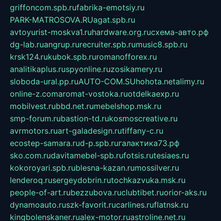
griffoncom.spb.ru
fabrika-emotsiy.ru
PARK-MATROSOVA.RU
agat.spb.ru
avtoyurist-moskva1.ru
hardware.org.ru
схема-авто.рф
dg-lab.ru
angrup.ru
recruiter.spb.ru
music8.spb.ru
krsk124.ru
kubok.spb.ru
romanofforex.ru
analitikaplus.ru
spyonline.ru
zosikamery.ru
sloboda-ural.pp.ru
AUTO-COM.SU
hohota.net
alimy.ru
online-z.com
aromat-vostoka.ru
otdelkaexp.ru
mobilvest.ru
bbd.net.ru
mebelshop.msk.ru
smp-forum.ru
bastion-td.ru
kosmoscreative.ru
avrmotors.ru
art-galadesign.ru
tiffany-c.ru
ecostep-samara.ru
d-p.spb.ru
галактика73.рф
sko.com.ru
davitamebel-spb.ru
fotsis.ru
tesiaes.ru
kokoroyari.spb.ru
blesna-kazan.ru
mossilver.ru
lenderoq.ru
sergeydobrin.ru
tochkazvuka.msk.ru
people-of-art.ru
bezzubova.ru
clubtibet.ru
orior-aks.ru
dynamoauto.ru
szk-favorit.ru
carlines.ru
flatnsk.ru
kingbolenskaner.ru
alex-motor.ru
astroline.net.ru