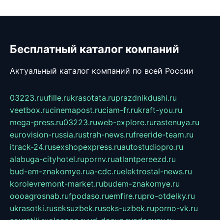
Бесплатный каталог компаний
Актуальный каталог компаний по всей России
03223.ru
ufille.ru
krasotata.ru
prazdnikdushi.ru
veetbox.ru
cinemapost.ru
ciam-fr.ru
kraft-you.ru
mega-press.ru
03223.ru
web-explore.ru
rastenuya.ru
eurovision-russia.ru
strah-news.ru
freeride-team.ru
itrack-24.ru
sexshopexpress.ru
autostudiopro.ru
alabuga-cityhotel.ru
pornv.ru
atlantpereezd.ru
bud-em-znakomye.ru
a-cdc.ru
elektrostal-news.ru
korolevremont-market.ru
budem-znakomye.ru
oooagrosnab.ru
fpodaso.ru
emfire.ru
pro-otdelky.ru
ukrasotki.ru
seksuzbek.ru
seks-uzbek.ru
porno-vk.ru