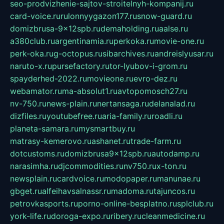
seo-prodvizhenie-sajtov-stroitelnyh-kompanij.ru
card-voice.ru
rulonnyygazon177.ru
snow-guard.ru
domizbrusa-9x12spb.ru
demaholding.ru
aalse.ru
a380club.ru
argentinamia.ru
perkoka.ru
movie-one.ru
perk-oka.ru
g-octopus.ru
sibarchives.ru
andreislyusar.ru
naruto-x.ru
pursefactory.ru
tor-lyubov-i-grom.ru
spayderhed-2022.ru
movieone.ru
evro-dez.ru
webamator.ru
ma-absolut1.ru
avtopomosch27.ru
nv-750.ru
news-plain.ru
nertansaga.ru
delanalad.ru
dizfiles.ru
youtubefree.ru
aria-family.ru
roadli.ru
planeta-samara.ru
mysmartbuy.ru
matrasy-kemerovo.ru
ashanet.ru
trade-farm.ru
dotcustoms.ru
domizbrusa9x12spb.ru
autodamp.ru
narasimha.ru
djcommodities.ru
nv750.ru
x-ton.ru
newsplain.ru
cardvoice.ru
modopaper.ru
manunae.ru
gbget.ru
alfeihavsalnassr.ru
madoma.ru
tajuncos.ru
petrovkasports.ru
porno-online-besplatno.ru
splclub.ru
york-life.ru
doroga-expo.ru
ribery.ru
cleanmedicine.ru