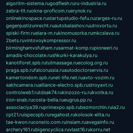
algoritm-sistema.ru
godflesh.ru
ru-industria.ru
zebra-tlt.ru
okna-proficom.ru
erynok.ru
onlinekinospace.ru
startupstudio-fefu.ru
zarges-ru.ru
gegenjustizunrecht.ru
autobalashov.ru
utrovortu.ru
spiski-firm.ru
elara-m.ru
kinomusorka.ru
mkcslava.ru
2bets.ru
vintovoykompressor.ru
birminghamvsfulham.ru
sarmat-komp.ru
pioneeri.ru
amadis-chocolate.ru
shkurki-karakulya.ru
kanotiforet.spb.ru
tutmassage.ru
ecolog.org.ru
praga.spb.ru
falcorussia.ru
autodoctorservis.ru
kamertondom.spb.ru
net-life.net.ru
avto-vozim.ru
sakhcamera.ru
alliance-electro.spb.ru
stroyavt.ru
controlweb1.ru
tdsak74.ru
kinzozo-ru.ru
kvotka.ru
iron-snab.ru
costa-bella.ru
eugrus.pp.ru
associaciya39.ru
primexpo.spb.ru
bezmorchin.ru
ia2.ru
cpt21.ru
ispecspb.ru
regahost.ru
kolosok-elita.ru
tae-kwon.ru
consrio.com.ru
insiam.ru
avegainfo.ru
archery161.ru
bigencyclica.ru
vlast16.ru
korru.net