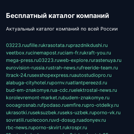
Бесплатный каталог компаний
Актуальный каталог компаний по всей России
03223.ru
ufille.ru
krasotata.ru
prazdnikdushi.ru
veetbox.ru
cinemapost.ru
ciam-fr.ru
kraft-you.ru
mega-press.ru
03223.ru
web-explore.ru
rastenuya.ru
eurovision-russia.ru
strah-news.ru
freeride-team.ru
itrack-24.ru
sexshopexpress.ru
autostudiopro.ru
alabuga-cityhotel.ru
pornv.ru
atlantpereezd.ru
bud-em-znakomye.ru
a-cdc.ru
elektrostal-news.ru
korolevremont-market.ru
budem-znakomye.ru
oooagrosnab.ru
fpodaso.ru
emfire.ru
pro-otdelky.ru
ukrasotki.ru
seksuzbek.ru
seks-uzbek.ru
porno-vk.ru
sovratili.ru
olecoon.ru
vd-dosug.ru
adonyev.ru
rbc-news.ru
porno-skvirt.ru
krospr.ru