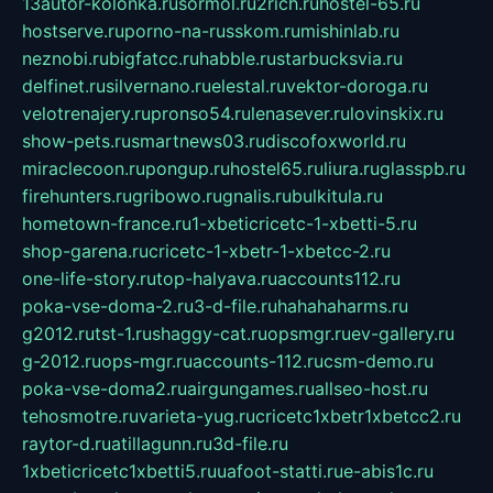
13autor-kolonka.ru
sormol.ru
2rich.ru
hostel-65.ru
hostserve.ru
porno-na-russkom.ru
mishinlab.ru
neznobi.ru
bigfatcc.ru
habble.ru
starbucksvia.ru
delfinet.ru
silvernano.ru
elestal.ru
vektor-doroga.ru
velotrenajery.ru
pronso54.ru
lenasever.ru
lovinskix.ru
show-pets.ru
smartnews03.ru
discofoxworld.ru
miraclecoon.ru
pongup.ru
hostel65.ru
liura.ru
glasspb.ru
firehunters.ru
gribowo.ru
gnalis.ru
bulkitula.ru
hometown-france.ru
1-xbeticricetc-1-xbetti-5.ru
shop-garena.ru
cricetc-1-xbetr-1-xbetcc-2.ru
one-life-story.ru
top-halyava.ru
accounts112.ru
poka-vse-doma-2.ru
3-d-file.ru
hahahaharms.ru
g2012.ru
tst-1.ru
shaggy-cat.ru
opsmgr.ru
ev-gallery.ru
g-2012.ru
ops-mgr.ru
accounts-112.ru
csm-demo.ru
poka-vse-doma2.ru
airgungames.ru
allseo-host.ru
tehosmotre.ru
varieta-yug.ru
cricetc1xbetr1xbetcc2.ru
raytor-d.ru
atillagunn.ru
3d-file.ru
1xbeticricetc1xbetti5.ru
uafoot-statti.ru
e-abis1c.ru