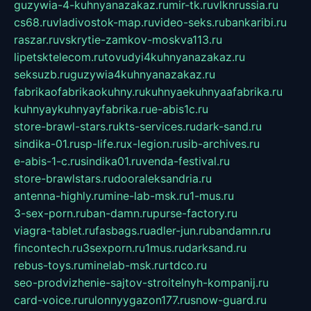
guzywia-4-kuhnyanazakaz.ru
mir-tk.ru
vlknrussia.ru
cs68.ru
vladivostok-map.ru
video-seks.ru
bankaribi.ru
raszar.ru
vskrytie-zamkov-moskva113.ru
lipetsktelecom.ru
tovudyi4kuhnyanazakaz.ru
seksuzb.ru
guzywia4kuhnyanazakaz.ru
fabrikaofabrikaokuhny.ru
kuhnyaekuhnyaafabrika.ru
kuhnyaykuhnyayfabrika.ru
e-abis1c.ru
store-brawl-stars.ru
kts-services.ru
dark-sand.ru
sindika-01.ru
sp-life.ru
x-legion.ru
sib-archives.ru
e-abis-1-c.ru
sindika01.ru
venda-festival.ru
store-brawlstars.ru
dooraleksandria.ru
antenna-highly.ru
mine-lab-msk.ru
1-mus.ru
3-sex-porn.ru
ban-damn.ru
purse-factory.ru
viagra-tablet.ru
fasbags.ru
adler-jun.ru
bandamn.ru
fincontech.ru
3sexporn.ru
1mus.ru
darksand.ru
rebus-toys.ru
minelab-msk.ru
rtdco.ru
seo-prodvizhenie-sajtov-stroitelnyh-kompanij.ru
card-voice.ru
rulonnyygazon177.ru
snow-guard.ru