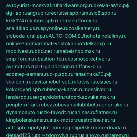
avtoyurist-moskva1.ru
hardware.org.ru
схема-авто.рф
dg-lab.ru
angrup.ru
recruiter.spb.ru
music8.spb.ru
krsk124.ru
kubok.spb.ru
romanofforex.ru
analitikaplus.ru
spyonline.ru
zosikamery.ru
sloboda-ural.pp.ru
AUTO-COM.SU
hohota.net
alimy.ru
online-z.com
aromat-vostoka.ru
otdelkaexp.ru
mobilvest.ru
bbd.net.ru
mebelshop.msk.ru
smp-forum.ru
bastion-td.ru
kosmoscreative.ru
avrmotors.ru
art-galadesign.ru
tiffany-c.ru
ecostep-samara.ru
d-p.spb.ru
галактика73.рф
sko.com.ru
davitamebel-spb.ru
fotsis.ru
tesiaes.ru
kokoroyari.spb.ru
blesna-kazan.ru
mossilver.ru
lenderoq.ru
sergeydobrin.ru
tochkazvuka.msk.ru
people-of-art.ru
bezzubova.ru
clubtibet.ru
orior-aks.ru
dynamoauto.ru
szk-favorit.ru
carlines.ru
flatnsk.ru
kingbolenskaner.ru
alex-motor.ru
astroline.net.ru
act1.spb.ru
polyglot.com.ru
gidlipetsk.ru
ooo-driada.ru
detsad125.ru
mir-zdoroviya.ru
bruslanovo.ru
siterem.ru