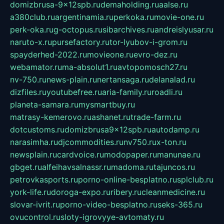
domizbrusa-9x12spb.ru
demaholding.ru
aalse.ru
a380club.ru
argentinamia.ru
perkoka.ru
movie-one.ru
perk-oka.ru
g-octopus.ru
sibarchives.ru
andreislyusar.ru
naruto-x.ru
pursefactory.ru
tor-lyubov-i-grom.ru
spayderhed-2022.ru
movieone.ru
evro-dez.ru
webamator.ru
ma-absolut1.ru
avtopomosch27.ru
nv-750.ru
news-plain.ru
nertansaga.ru
delanalad.ru
dizfiles.ru
youtubefree.ru
aria-family.ru
roadli.ru
planeta-samara.ru
mysmartbuy.ru
matrasy-kemerovo.ru
ashanet.ru
trade-farm.ru
dotcustoms.ru
domizbrusa9x12spb.ru
autodamp.ru
narasimha.ru
djcommodities.ru
nv750.ru
x-ton.ru
newsplain.ru
cardvoice.ru
modopaper.ru
manunae.ru
gbget.ru
alfeihavsalnassr.ru
madoma.ru
tajuncos.ru
petrovkasports.ru
porno-online-besplatno.ru
splclub.ru
york-life.ru
doroga-expo.ru
ribery.ru
cleanmedicine.ru
slovar-ivrit.ru
porno-video-besplatno.ru
seks-365.ru
ovucontrol.ru
sloty-igrovyye-avtomaty.ru