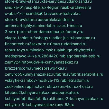
store-brawl-stars.ru
kts-services.ru
dark-sand.ru
sindika-01.ru
sp-life.ru
x-legion.ru
sib-archives.ru
e-abis-1-c.ru
sindika01.ru
venda-festival.ru
store-brawlstars.ru
dooraleksandria.ru
antenna-highly.ru
mine-lab-msk.ru
1-mus.ru
3-sex-porn.ru
ban-damn.ru
purse-factory.ru
viagra-tablet.ru
fasbags.ru
adler-jun.ru
bandamn.ru
fincontech.ru
3sexporn.ru
1mus.ru
darksand.ru
rebus-toys.ru
minelab-msk.ru
alabuga-cityhotel.ru
medsprawo-4-ka.ru
2864420.ru
blagodarenie-spb.ru
zajmy24.ru
tovudyi-4-kuhnyanazakaz.ru
brazzerscom.ru
medsprawo4ka.ru
xehyroo5kuhnyanazakaz.ru
fabrikayfabrikaefabrika.ru
vskrytie-zamkov-moskva-113.ru
biletnadom.ru
zed-online.ru
pimchax.ru
brazzers-hd.ru
z-host.ru
kitubeu2kuhnyanazakaz.ru
naperekate.ru
kuhnyaofabrikaufabrik.ru
kitubeu-2-kuhnyanazakaz.ru
xehyroo-5-kuhnyanazakaz.ru
cs-68.ru