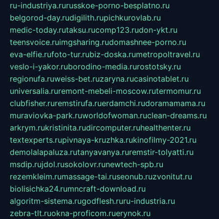
ru-industriya.ru
russkoe-porno-besplatno.ru
belgorod-day.ru
digilith.ru
pichkurovlab.ru
medic-today.ru
taksu.ru
comp123.ru
don-ykt.ru
teensvoice.ru
imgsharing.ru
domashnee-porno.ru
eva-elfie.ru
foto-tur.ru
biz-doska.ru
metropoltravel.ru
veslo-i-yakor.ru
borodino-media.ru
rostotsky.ru
regionufa.ru
weiss-bet.ru
zaryna.ru
casinotablet.ru
universalia.ru
remont-mebeli-moscow.ru
termomur.ru
clubfisher.ru
remstirufa.ru
erdamchi.ru
doramamama.ru
muraviovka-park.ru
worldofwoman.ru
clean-dreams.ru
arkrym.ru
kristinita.ru
dircomputer.ru
healthenter.ru
textexperts.ru
pivnaya-kruzhka.ru
kinofilmy-2021.ru
demolalapaluza.ru
tanyavanya.ru
remstir-tolyatti.ru
msdip.ru
jdol.ru
sokolovr.ru
newtech-spb.ru
rezemkleim.ru
massage-tai.ru
seonub.ru
zvonitut.ru
biolisichka24.ru
mncraft-download.ru
algoritm-sistema.ru
godflesh.ru
ru-industria.ru
zebra-tlt.ru
okna-proficom.ru
erynok.ru