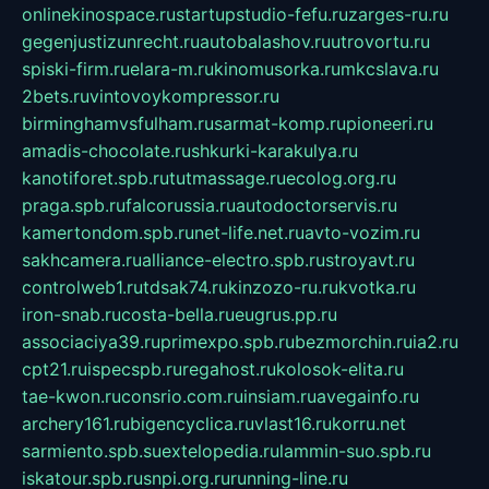
onlinekinospace.ru
startupstudio-fefu.ru
zarges-ru.ru
gegenjustizunrecht.ru
autobalashov.ru
utrovortu.ru
spiski-firm.ru
elara-m.ru
kinomusorka.ru
mkcslava.ru
2bets.ru
vintovoykompressor.ru
birminghamvsfulham.ru
sarmat-komp.ru
pioneeri.ru
amadis-chocolate.ru
shkurki-karakulya.ru
kanotiforet.spb.ru
tutmassage.ru
ecolog.org.ru
praga.spb.ru
falcorussia.ru
autodoctorservis.ru
kamertondom.spb.ru
net-life.net.ru
avto-vozim.ru
sakhcamera.ru
alliance-electro.spb.ru
stroyavt.ru
controlweb1.ru
tdsak74.ru
kinzozo-ru.ru
kvotka.ru
iron-snab.ru
costa-bella.ru
eugrus.pp.ru
associaciya39.ru
primexpo.spb.ru
bezmorchin.ru
ia2.ru
cpt21.ru
ispecspb.ru
regahost.ru
kolosok-elita.ru
tae-kwon.ru
consrio.com.ru
insiam.ru
avegainfo.ru
archery161.ru
bigencyclica.ru
vlast16.ru
korru.net
sarmiento.spb.su
extelopedia.ru
lammin-suo.spb.ru
iskatour.spb.ru
snpi.org.ru
running-line.ru