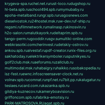
krygeva-spa.ru
chel.net.ru
rust-loco.ru
dugshop.ru
hl-beta.spb.ru
school494.spb.ru
mymubaby.ru
epoha-metalband.ru
ngr.spb.ru
rusgosnews.com
dieselvostok.ru
24hostel.msk.ru
w-dev.ru
f-ship.ru
regsmi.ru
filmnetwork.ru
malinasp.ru
kinosvin.ru
h2o-salon.ru
malutkayork.ru
deltaprim.spb.ru
tango-perm.ru
gooddir.ru
sgv.su
multiki-online.com
webkrasotki.com
cherinvest.ru
detskiy-ostrov.ru
ankou.spb.ru
alvesta1.ru
pdf-creator.ru
nix-files.org.ru
sakhatoday.ru
elektrikersymboler.ru
sputnikyes.ru
golf2club.msk.ru
aeforums.ru
zallclub.ru
multimodal.msk.ru
habaigry.ru
haikko.ru
sobakopedia.ru
isz-fest.ru
ewnc.info
screensaver-clock.net.ru
volnav.spb.ru
comnat.ru
npf.net.ru
7bit.pp.ru
kalugatur.ru
tesiaes.ru
card.com.ru
kazanka.spb.ru
gildiya-kuznecov.ru
kameryboavision.ru
griffoncom.spb.ru
fabrika-emotsiy.ru
PARK-MATROSOVA.RU
agat.spb.ru