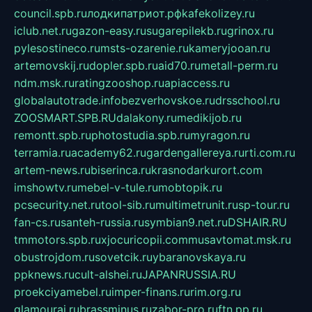
council.spb.ru
лодкипатриот.рф
kafekolizey.ru
iclub.net.ru
gazon-easy.ru
sugarepilekb.ru
grinox.ru
pylesostineco.ru
msts-ozarenie.ru
kameryjooan.ru
artemovskij.ru
dopler.spb.ru
aid70.ru
metall-perm.ru
ndm.msk.ru
ratingzooshop.ru
apiaccess.ru
globalautotrade.info
bezverhovskoe.ru
drsschool.ru
ZOOSMART.SPB.RU
dalakony.ru
medikijob.ru
remontt.spb.ru
photostudia.spb.ru
myragon.ru
terramia.ru
academy62.ru
gardengallereya.ru
rti.com.ru
artem-news.ru
biserinca.ru
krasnodarkurort.com
imshowtv.ru
mebel-v-tule.ru
mobtopik.ru
pcsecurity.net.ru
tool-sib.ru
multimetrunit.ru
sp-tour.ru
fan-cs.ru
santeh-russia.ru
symbian9.net.ru
DSHAIR.RU
tmmotors.spb.ru
xjocuricopii.com
musavtomat.msk.ru
obustrojdom.ru
sovetcik.ru
ybaranovskaya.ru
ppknews.ru
cult-alshei.ru
JAPANRUSSIA.RU
proekciyamebel.ru
imper-finans.ru
rim.org.ru
glamourai.ru
brassminus.ru
zabor-pro.ru
ftn.pp.ru