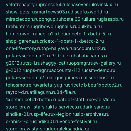
velotrenajery.ru
pronso54.ru
lenasever.ru
lovinskix.ru
show-pets.ru
smartnews03.ru
discofoxworld.ru
miraclecoon.ru
pongup.ru
hostel65.ru
liura.ru
glasspb.ru
firehunters.ru
gribowo.ru
gnalis.ru
bulkitula.ru
hometown-france.ru
1-xbeticricetc-1-xbetti-5.ru
shop-garena.ru
cricetc-1-xbetr-1-xbetcc-2.ru
one-life-story.ru
top-halyava.ru
accounts112.ru
poka-vse-doma-2.ru
3-d-file.ru
hahahaharms.ru
g2012.ru
tst-1.ru
shaggy-cat.ru
opsmgr.ru
ev-gallery.ru
g-2012.ru
ops-mgr.ru
accounts-112.ru
csm-demo.ru
poka-vse-doma2.ru
airgungames.ru
allseo-host.ru
tehosmotre.ru
varieta-yug.ru
cricetc1xbetr1xbetcc2.ru
raytor-d.ru
atillagunn.ru
3d-file.ru
1xbeticricetc1xbetti5.ru
uafoot-statti.ru
e-abis1c.ru
store-brawl-stars.ru
kts-services.ru
dark-sand.ru
sindika-01.ru
sp-life.ru
x-legion.ru
sib-archives.ru
e-abis-1-c.ru
sindika01.ru
venda-festival.ru
store-brawlstars.ru
dooraleksandria.ru