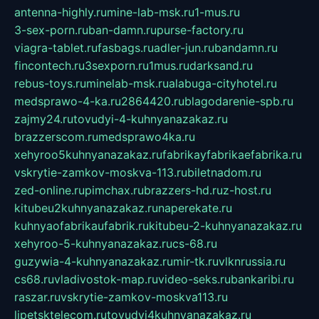
antenna-highly.ru
mine-lab-msk.ru
1-mus.ru
3-sex-porn.ru
ban-damn.ru
purse-factory.ru
viagra-tablet.ru
fasbags.ru
adler-jun.ru
bandamn.ru
fincontech.ru
3sexporn.ru
1mus.ru
darksand.ru
rebus-toys.ru
minelab-msk.ru
alabuga-cityhotel.ru
medsprawo-4-ka.ru
2864420.ru
blagodarenie-spb.ru
zajmy24.ru
tovudyi-4-kuhnyanazakaz.ru
brazzerscom.ru
medsprawo4ka.ru
xehyroo5kuhnyanazakaz.ru
fabrikayfabrikaefabrika.ru
vskrytie-zamkov-moskva-113.ru
biletnadom.ru
zed-online.ru
pimchax.ru
brazzers-hd.ru
z-host.ru
kitubeu2kuhnyanazakaz.ru
naperekate.ru
kuhnyaofabrikaufabrik.ru
kitubeu-2-kuhnyanazakaz.ru
xehyroo-5-kuhnyanazakaz.ru
cs-68.ru
guzywia-4-kuhnyanazakaz.ru
mir-tk.ru
vlknrussia.ru
cs68.ru
vladivostok-map.ru
video-seks.ru
bankaribi.ru
raszar.ru
vskrytie-zamkov-moskva113.ru
lipetsktelecom.ru
tovudyi4kuhnyanazakaz.ru