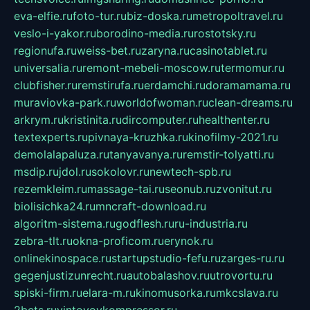
eva-elfie.ru
foto-tur.ru
biz-doska.ru
metropoltravel.ru
veslo-i-yakor.ru
borodino-media.ru
rostotsky.ru
regionufa.ru
weiss-bet.ru
zaryna.ru
casinotablet.ru
universalia.ru
remont-mebeli-moscow.ru
termomur.ru
clubfisher.ru
remstirufa.ru
erdamchi.ru
doramamama.ru
muraviovka-park.ru
worldofwoman.ru
clean-dreams.ru
arkrym.ru
kristinita.ru
dircomputer.ru
healthenter.ru
textexperts.ru
pivnaya-kruzhka.ru
kinofilmy-2021.ru
demolalapaluza.ru
tanyavanya.ru
remstir-tolyatti.ru
msdip.ru
jdol.ru
sokolovr.ru
newtech-spb.ru
rezemkleim.ru
massage-tai.ru
seonub.ru
zvonitut.ru
biolisichka24.ru
mncraft-download.ru
algoritm-sistema.ru
godflesh.ru
ru-industria.ru
zebra-tlt.ru
okna-proficom.ru
erynok.ru
onlinekinospace.ru
startupstudio-fefu.ru
zarges-ru.ru
gegenjustizunrecht.ru
autobalashov.ru
utrovortu.ru
spiski-firm.ru
elara-m.ru
kinomusorka.ru
mkcslava.ru
2bets.ru
vintovoykompressor.ru