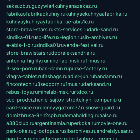
seksuzb.ru
guzywia4kuhnyanazakaz.ru
fabrikaofabrikaokuhny.ru
kuhnyaekuhnyaafabrika.ru
kuhnyaykuhnyayfabrika.ru
e-abis1c.ru
store-brawl-stars.ru
kts-services.ru
dark-sand.ru
sindika-01.ru
sp-life.ru
x-legion.ru
sib-archives.ru
e-abis-1-c.ru
sindika01.ru
venda-festival.ru
store-brawlstars.ru
dooraleksandria.ru
antenna-highly.ru
mine-lab-msk.ru
1-mus.ru
3-sex-porn.ru
ban-damn.ru
purse-factory.ru
viagra-tablet.ru
fasbags.ru
adler-jun.ru
bandamn.ru
fincontech.ru
3sexporn.ru
1mus.ru
darksand.ru
rebus-toys.ru
minelab-msk.ru
rtdco.ru
seo-prodvizhenie-sajtov-stroitelnyh-kompanij.ru
card-voice.ru
rulonnyygazon177.ru
snow-guard.ru
domizbrusa-9x12spb.ru
demaholding.ru
aalse.ru
a380club.ru
argentinamia.ru
perkoka.ru
movie-one.ru
perk-oka.ru
g-octopus.ru
sibarchives.ru
andreislyusar.ru
naruto-x.ru
pursefactory.ru
tor-lyubov-i-grom.ru