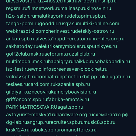
dieselvostok.ru
24hostel.msk.ru
w-dev.ru
f-ship.ru
regsmi.ru
filmnetwork.ru
malinasp.ru
kinosvin.ru
h2o-salon.ru
malutkayork.ru
deltaprim.spb.ru
tango-perm.ru
gooddir.ru
sgv.su
multiki-online.com
webkrasotki.com
cherinvest.ru
detskiy-ostrov.ru
ankou.spb.ru
alvesta1.ru
pdf-creator.ru
nix-files.org.ru
sakhatoday.ru
elektrikersymboler.ru
sputnikyes.ru
golf2club.msk.ru
aeforums.ru
zallclub.ru
multimodal.msk.ru
habaigry.ru
haikko.ru
sobakopedia.ru
isz-fest.ru
ewnc.info
screensaver-clock.net.ru
volnav.spb.ru
comnat.ru
npf.net.ru
7bit.pp.ru
kalugatur.ru
tesiaes.ru
card.com.ru
kazanka.spb.ru
gildiya-kuznecov.ru
kameryboavision.ru
griffoncom.spb.ru
fabrika-emotsiy.ru
PARK-MATROSOVA.RU
agat.spb.ru
avtoyurist-moskva1.ru
hardware.org.ru
схема-авто.рф
dg-lab.ru
angrup.ru
recruiter.spb.ru
music8.spb.ru
krsk124.ru
kubok.spb.ru
romanofforex.ru