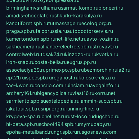
birminghamvsfulham.ru
sarmat-komp.ru
pioneeri.ru
amadis-chocolate.ru
shkurki-karakulya.ru
kanotiforet.spb.ru
tutmassage.ru
ecolog.org.ru
praga.spb.ru
falcorussia.ru
autodoctorservis.ru
kamertondom.spb.ru
net-life.net.ru
avto-vozim.ru
sakhcamera.ru
alliance-electro.spb.ru
stroyavt.ru
controlweb1.ru
tdsak74.ru
kinzozo-ru.ru
kvotka.ru
iron-snab.ru
costa-bella.ru
eugrus.pp.ru
associaciya39.ru
primexpo.spb.ru
bezmorchin.ru
ia2.ru
cpt21.ru
ispecspb.ru
regahost.ru
kolosok-elita.ru
tae-kwon.ru
consrio.com.ru
insiam.ru
avegainfo.ru
archery161.ru
bigencyclica.ru
vlast16.ru
korru.net
sarmiento.spb.su
extelopedia.ru
lammin-suo.spb.ru
iskatour.spb.ru
snpi.org.ru
running-line.ru
krygeva-spa.ru
chel.net.ru
rust-loco.ru
dugshop.ru
hl-beta.spb.ru
school494.spb.ru
mymubaby.ru
epoha-metalband.ru
ngr.spb.ru
rusgosnews.com