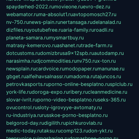
spayderhed-2022.ru
movieone.ru
evro-dez.ru
webamator.ru
ma-absolut1.ru
avtopomosch27.ru
nv-750.ru
news-plain.ru
nertansaga.ru
delanalad.ru
dizfiles.ru
youtubefree.ru
aria-family.ru
roadli.ru
planeta-samara.ru
mysmartbuy.ru
matrasy-kemerovo.ru
ashanet.ru
trade-farm.ru
dotcustoms.ru
domizbrusa9x12spb.ru
autodamp.ru
narasimha.ru
djcommodities.ru
nv750.ru
x-ton.ru
newsplain.ru
cardvoice.ru
modopaper.ru
manunae.ru
gbget.ru
alfeihavsalnassr.ru
madoma.ru
tajuncos.ru
petrovkasports.ru
porno-online-besplatno.ru
splclub.ru
york-life.ru
doroga-expo.ru
ribery.ru
cleanmedicine.ru
slovar-ivrit.ru
porno-video-besplatno.ru
seks-365.ru
ovucontrol.ru
sloty-igrovyye-avtomaty.ru
ru-industriya.ru
russkoe-porno-besplatno.ru
belgorod-day.ru
digilith.ru
pichkurovlab.ru
medic-today.ru
taksu.ru
comp123.ru
don-ykt.ru
teensvoice.ru
imgsharing.ru
domashnee-porno.ru