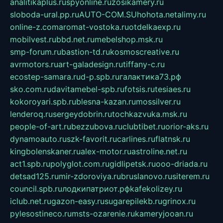
analitikaplus.ru
spyonline.ru
zosikamery.ru
sloboda-ural.pp.ru
AUTO-COM.SU
hohota.net
alimy.ru
online-z.com
aromat-vostoka.ru
otdelkaexp.ru
mobilvest.ru
bbd.net.ru
mebelshop.msk.ru
smp-forum.ru
bastion-td.ru
kosmoscreative.ru
avrmotors.ru
art-galadesign.ru
tiffany-c.ru
ecostep-samara.ru
d-p.spb.ru
галактика73.рф
sko.com.ru
davitamebel-spb.ru
fotsis.ru
tesiaes.ru
kokoroyari.spb.ru
blesna-kazan.ru
mossilver.ru
lenderoq.ru
sergeydobrin.ru
tochkazvuka.msk.ru
people-of-art.ru
bezzubova.ru
clubtibet.ru
orior-aks.ru
dynamoauto.ru
szk-favorit.ru
carlines.ru
flatnsk.ru
kingbolenskaner.ru
alex-motor.ru
astroline.net.ru
act1.spb.ru
polyglot.com.ru
gidlipetsk.ru
ooo-driada.ru
detsad125.ru
mir-zdoroviya.ru
bruslanovo.ru
siterem.ru
council.spb.ru
лодкипатриот.рф
kafekolizey.ru
iclub.net.ru
gazon-easy.ru
sugarepilekb.ru
grinox.ru
pylesostineco.ru
msts-ozarenie.ru
kameryjooan.ru