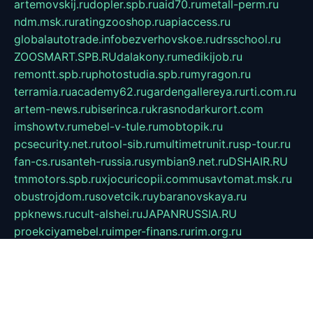
artemovskij.ru
dopler.spb.ru
aid70.ru
metall-perm.ru
ndm.msk.ru
ratingzooshop.ru
apiaccess.ru
globalautotrade.info
bezverhovskoe.ru
drsschool.ru
ZOOSMART.SPB.RU
dalakony.ru
medikijob.ru
remontt.spb.ru
photostudia.spb.ru
myragon.ru
terramia.ru
academy62.ru
gardengallereya.ru
rti.com.ru
artem-news.ru
biserinca.ru
krasnodarkurort.com
imshowtv.ru
mebel-v-tule.ru
mobtopik.ru
pcsecurity.net.ru
tool-sib.ru
multimetrunit.ru
sp-tour.ru
fan-cs.ru
santeh-russia.ru
symbian9.net.ru
DSHAIR.RU
tmmotors.spb.ru
xjocuricopii.com
musavtomat.msk.ru
obustrojdom.ru
sovetcik.ru
ybaranovskaya.ru
ppknews.ru
cult-alshei.ru
JAPANRUSSIA.RU
proekciyamebel.ru
imper-finans.ru
rim.org.ru
glamourai.ru
brassminus.ru
zabor-pro.ru
ftn.pp.ru
dorogoe58.ru
laimengpacker.ru
kuzova-zapchasti.ru
sageerp.ru
taxodrom.ru
dsrazvitie.ru
hardcity.net.ru
ratinghomegames.ru
topservice25.ru
gubernyan.ru