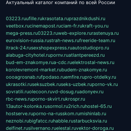
Актуальный каталог компаний по всей России
03223.ru
ufille.ru
krasotata.ru
prazdnikdushi.ru
veetbox.ru
cinemapost.ru
ciam-fr.ru
kraft-you.ru
mega-press.ru
03223.ru
web-explore.ru
rastenuya.ru
eurovision-russia.ru
strah-news.ru
freeride-team.ru
itrack-24.ru
sexshopexpress.ru
autostudiopro.ru
alabuga-cityhotel.ru
pornv.ru
atlantpereezd.ru
bud-em-znakomye.ru
a-cdc.ru
elektrostal-news.ru
korolevremont-market.ru
budem-znakomye.ru
oooagrosnab.ru
fpodaso.ru
emfire.ru
pro-otdelky.ru
ukrasotki.ru
seksuzbek.ru
seks-uzbek.ru
porno-vk.ru
sovratili.ru
olecoon.ru
vd-dosug.ru
adonyev.ru
rbc-news.ru
porno-skvirt.ru
krospr.ru
13autor-kolonka.ru
sormol.ru
2rich.ru
hostel-65.ru
hostserve.ru
porno-na-russkom.ru
mishinlab.ru
neznobi.ru
bigfatcc.ru
habble.ru
starbucksvia.ru
delfinet.ru
silvernano.ru
elestal.ru
vektor-doroga.ru