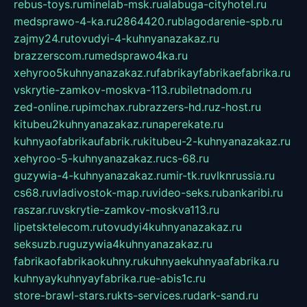
rebus-toys.ru
minelab-msk.ru
alabuga-cityhotel.ru
medsprawo-4-ka.ru
2864420.ru
blagodarenie-spb.ru
zajmy24.ru
tovudyi-4-kuhnyanazakaz.ru
brazzerscom.ru
medsprawo4ka.ru
xehyroo5kuhnyanazakaz.ru
fabrikayfabrikaefabrika.ru
vskrytie-zamkov-moskva-113.ru
biletnadom.ru
zed-online.ru
pimchax.ru
brazzers-hd.ru
z-host.ru
kitubeu2kuhnyanazakaz.ru
naperekate.ru
kuhnyaofabrikaufabrik.ru
kitubeu-2-kuhnyanazakaz.ru
xehyroo-5-kuhnyanazakaz.ru
cs-68.ru
guzywia-4-kuhnyanazakaz.ru
mir-tk.ru
vlknrussia.ru
cs68.ru
vladivostok-map.ru
video-seks.ru
bankaribi.ru
raszar.ru
vskrytie-zamkov-moskva113.ru
lipetsktelecom.ru
tovudyi4kuhnyanazakaz.ru
seksuzb.ru
guzywia4kuhnyanazakaz.ru
fabrikaofabrikaokuhny.ru
kuhnyaekuhnyaafabrika.ru
kuhnyaykuhnyayfabrika.ru
e-abis1c.ru
store-brawl-stars.ru
kts-services.ru
dark-sand.ru