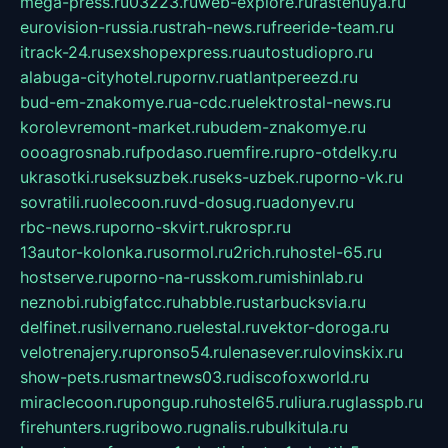
mega-press.ru
03223.ru
web-explore.ru
rastenuya.ru
eurovision-russia.ru
strah-news.ru
freeride-team.ru
itrack-24.ru
sexshopexpress.ru
autostudiopro.ru
alabuga-cityhotel.ru
pornv.ru
atlantpereezd.ru
bud-em-znakomye.ru
a-cdc.ru
elektrostal-news.ru
korolevremont-market.ru
budem-znakomye.ru
oooagrosnab.ru
fpodaso.ru
emfire.ru
pro-otdelky.ru
ukrasotki.ru
seksuzbek.ru
seks-uzbek.ru
porno-vk.ru
sovratili.ru
olecoon.ru
vd-dosug.ru
adonyev.ru
rbc-news.ru
porno-skvirt.ru
krospr.ru
13autor-kolonka.ru
sormol.ru
2rich.ru
hostel-65.ru
hostserve.ru
porno-na-russkom.ru
mishinlab.ru
neznobi.ru
bigfatcc.ru
habble.ru
starbucksvia.ru
delfinet.ru
silvernano.ru
elestal.ru
vektor-doroga.ru
velotrenajery.ru
pronso54.ru
lenasever.ru
lovinskix.ru
show-pets.ru
smartnews03.ru
discofoxworld.ru
miraclecoon.ru
pongup.ru
hostel65.ru
liura.ru
glasspb.ru
firehunters.ru
gribowo.ru
gnalis.ru
bulkitula.ru