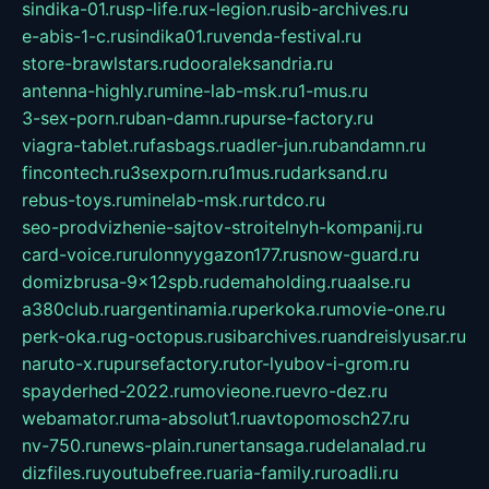
sindika-01.ru
sp-life.ru
x-legion.ru
sib-archives.ru
e-abis-1-c.ru
sindika01.ru
venda-festival.ru
store-brawlstars.ru
dooraleksandria.ru
antenna-highly.ru
mine-lab-msk.ru
1-mus.ru
3-sex-porn.ru
ban-damn.ru
purse-factory.ru
viagra-tablet.ru
fasbags.ru
adler-jun.ru
bandamn.ru
fincontech.ru
3sexporn.ru
1mus.ru
darksand.ru
rebus-toys.ru
minelab-msk.ru
rtdco.ru
seo-prodvizhenie-sajtov-stroitelnyh-kompanij.ru
card-voice.ru
rulonnyygazon177.ru
snow-guard.ru
domizbrusa-9x12spb.ru
demaholding.ru
aalse.ru
a380club.ru
argentinamia.ru
perkoka.ru
movie-one.ru
perk-oka.ru
g-octopus.ru
sibarchives.ru
andreislyusar.ru
naruto-x.ru
pursefactory.ru
tor-lyubov-i-grom.ru
spayderhed-2022.ru
movieone.ru
evro-dez.ru
webamator.ru
ma-absolut1.ru
avtopomosch27.ru
nv-750.ru
news-plain.ru
nertansaga.ru
delanalad.ru
dizfiles.ru
youtubefree.ru
aria-family.ru
roadli.ru