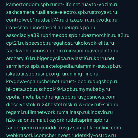
kamertondom.spb.ru
net-life.net.ru
avto-vozim.ru
sakhcamera.ru
alliance-electro.spb.ru
stroyavt.ru
controlweb1.ru
tdsak74.ru
kinzozo-ru.ru
kvotka.ru
iron-snab.ru
costa-bella.ru
eugrus.pp.ru
associaciya39.ru
primexpo.spb.ru
bezmorchin.ru
ia2.ru
cpt21.ru
ispecspb.ru
regahost.ru
kolosok-elita.ru
tae-kwon.ru
consrio.com.ru
insiam.ru
avegainfo.ru
archery161.ru
bigencyclica.ru
vlast16.ru
korru.net
sarmiento.spb.su
extelopedia.ru
lammin-suo.spb.ru
iskatour.spb.ru
snpi.org.ru
running-line.ru
krygeva-spa.ru
chel.net.ru
rust-loco.ru
dugshop.ru
hl-beta.spb.ru
school494.spb.ru
mymubaby.ru
epoha-metalband.ru
ngr.spb.ru
rusgosnews.com
dieselvostok.ru
24hostel.msk.ru
w-dev.ru
f-ship.ru
regsmi.ru
filmnetwork.ru
malinasp.ru
kinosvin.ru
h2o-salon.ru
malutkayork.ru
deltaprim.spb.ru
tango-perm.ru
gooddir.ru
sgv.su
multiki-online.com
webkrasotki.com
cherinvest.ru
detskiy-ostrov.ru