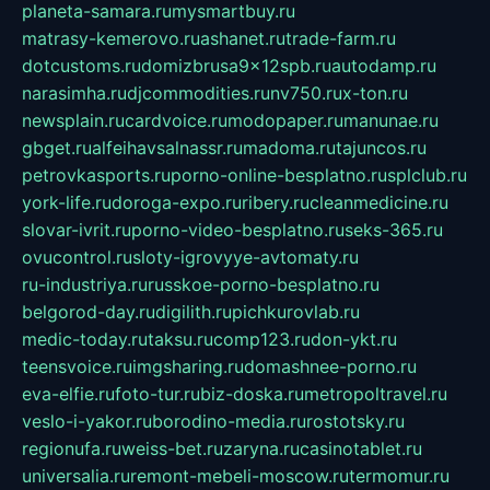
planeta-samara.ru
mysmartbuy.ru
matrasy-kemerovo.ru
ashanet.ru
trade-farm.ru
dotcustoms.ru
domizbrusa9x12spb.ru
autodamp.ru
narasimha.ru
djcommodities.ru
nv750.ru
x-ton.ru
newsplain.ru
cardvoice.ru
modopaper.ru
manunae.ru
gbget.ru
alfeihavsalnassr.ru
madoma.ru
tajuncos.ru
petrovkasports.ru
porno-online-besplatno.ru
splclub.ru
york-life.ru
doroga-expo.ru
ribery.ru
cleanmedicine.ru
slovar-ivrit.ru
porno-video-besplatno.ru
seks-365.ru
ovucontrol.ru
sloty-igrovyye-avtomaty.ru
ru-industriya.ru
russkoe-porno-besplatno.ru
belgorod-day.ru
digilith.ru
pichkurovlab.ru
medic-today.ru
taksu.ru
comp123.ru
don-ykt.ru
teensvoice.ru
imgsharing.ru
domashnee-porno.ru
eva-elfie.ru
foto-tur.ru
biz-doska.ru
metropoltravel.ru
veslo-i-yakor.ru
borodino-media.ru
rostotsky.ru
regionufa.ru
weiss-bet.ru
zaryna.ru
casinotablet.ru
universalia.ru
remont-mebeli-moscow.ru
termomur.ru