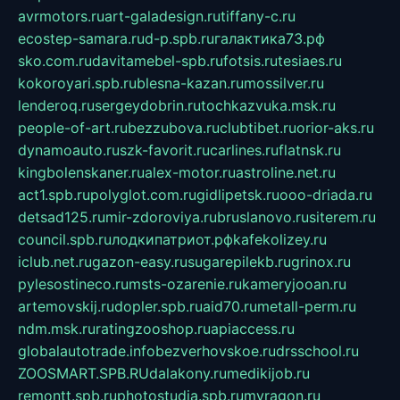
avrmotors.ru
art-galadesign.ru
tiffany-c.ru
ecostep-samara.ru
d-p.spb.ru
галактика73.рф
sko.com.ru
davitamebel-spb.ru
fotsis.ru
tesiaes.ru
kokoroyari.spb.ru
blesna-kazan.ru
mossilver.ru
lenderoq.ru
sergeydobrin.ru
tochkazvuka.msk.ru
people-of-art.ru
bezzubova.ru
clubtibet.ru
orior-aks.ru
dynamoauto.ru
szk-favorit.ru
carlines.ru
flatnsk.ru
kingbolenskaner.ru
alex-motor.ru
astroline.net.ru
act1.spb.ru
polyglot.com.ru
gidlipetsk.ru
ooo-driada.ru
detsad125.ru
mir-zdoroviya.ru
bruslanovo.ru
siterem.ru
council.spb.ru
лодкипатриот.рф
kafekolizey.ru
iclub.net.ru
gazon-easy.ru
sugarepilekb.ru
grinox.ru
pylesostineco.ru
msts-ozarenie.ru
kameryjooan.ru
artemovskij.ru
dopler.spb.ru
aid70.ru
metall-perm.ru
ndm.msk.ru
ratingzooshop.ru
apiaccess.ru
globalautotrade.info
bezverhovskoe.ru
drsschool.ru
ZOOSMART.SPB.RU
dalakony.ru
medikijob.ru
remontt.spb.ru
photostudia.spb.ru
myragon.ru