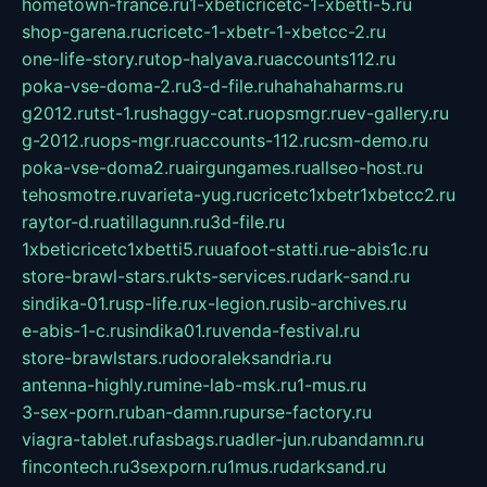
hometown-france.ru
1-xbeticricetc-1-xbetti-5.ru
shop-garena.ru
cricetc-1-xbetr-1-xbetcc-2.ru
one-life-story.ru
top-halyava.ru
accounts112.ru
poka-vse-doma-2.ru
3-d-file.ru
hahahaharms.ru
g2012.ru
tst-1.ru
shaggy-cat.ru
opsmgr.ru
ev-gallery.ru
g-2012.ru
ops-mgr.ru
accounts-112.ru
csm-demo.ru
poka-vse-doma2.ru
airgungames.ru
allseo-host.ru
tehosmotre.ru
varieta-yug.ru
cricetc1xbetr1xbetcc2.ru
raytor-d.ru
atillagunn.ru
3d-file.ru
1xbeticricetc1xbetti5.ru
uafoot-statti.ru
e-abis1c.ru
store-brawl-stars.ru
kts-services.ru
dark-sand.ru
sindika-01.ru
sp-life.ru
x-legion.ru
sib-archives.ru
e-abis-1-c.ru
sindika01.ru
venda-festival.ru
store-brawlstars.ru
dooraleksandria.ru
antenna-highly.ru
mine-lab-msk.ru
1-mus.ru
3-sex-porn.ru
ban-damn.ru
purse-factory.ru
viagra-tablet.ru
fasbags.ru
adler-jun.ru
bandamn.ru
fincontech.ru
3sexporn.ru
1mus.ru
darksand.ru