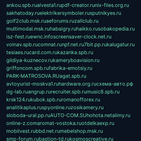
ankou.spb.ru
alvesta1.ru
pdf-creator.ru
nix-files.org.ru
sakhatoday.ru
elektrikersymboler.ru
sputnikyes.ru
golf2club.msk.ru
aeforums.ru
zallclub.ru
multimodal.msk.ru
habaigry.ru
haikko.ru
sobakopedia.ru
isz-fest.ru
ewnc.info
screensaver-clock.net.ru
volnav.spb.ru
comnat.ru
npf.net.ru
7bit.pp.ru
kalugatur.ru
tesiaes.ru
card.com.ru
kazanka.spb.ru
gildiya-kuznecov.ru
kameryboavision.ru
griffoncom.spb.ru
fabrika-emotsiy.ru
PARK-MATROSOVA.RU
agat.spb.ru
avtoyurist-moskva1.ru
hardware.org.ru
схема-авто.рф
dg-lab.ru
angrup.ru
recruiter.spb.ru
music8.spb.ru
krsk124.ru
kubok.spb.ru
romanofforex.ru
analitikaplus.ru
spyonline.ru
zosikamery.ru
sloboda-ural.pp.ru
AUTO-COM.SU
hohota.net
alimy.ru
online-z.com
aromat-vostoka.ru
otdelkaexp.ru
mobilvest.ru
bbd.net.ru
mebelshop.msk.ru
smp-forum.ru
bastion-td.ru
kosmoscreative.ru