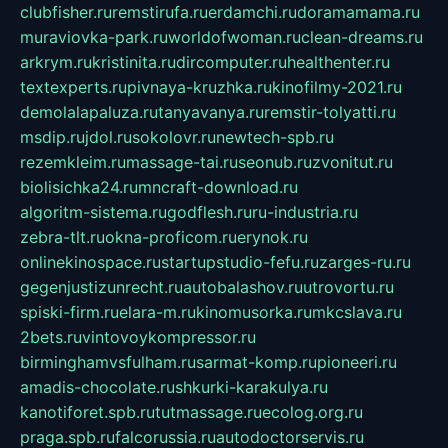
clubfisher.ru
remstirufa.ru
erdamchi.ru
doramamama.ru
muraviovka-park.ru
worldofwoman.ru
clean-dreams.ru
arkrym.ru
kristinita.ru
dircomputer.ru
healthenter.ru
textexperts.ru
pivnaya-kruzhka.ru
kinofilmy-2021.ru
demolalapaluza.ru
tanyavanya.ru
remstir-tolyatti.ru
msdip.ru
jdol.ru
sokolovr.ru
newtech-spb.ru
rezemkleim.ru
massage-tai.ru
seonub.ru
zvonitut.ru
biolisichka24.ru
mncraft-download.ru
algoritm-sistema.ru
godflesh.ru
ru-industria.ru
zebra-tlt.ru
okna-proficom.ru
erynok.ru
onlinekinospace.ru
startupstudio-fefu.ru
zarges-ru.ru
gegenjustizunrecht.ru
autobalashov.ru
utrovortu.ru
spiski-firm.ru
elara-m.ru
kinomusorka.ru
mkcslava.ru
2bets.ru
vintovoykompressor.ru
birminghamvsfulham.ru
sarmat-komp.ru
pioneeri.ru
amadis-chocolate.ru
shkurki-karakulya.ru
kanotiforet.spb.ru
tutmassage.ru
ecolog.org.ru
praga.spb.ru
falcorussia.ru
autodoctorservis.ru