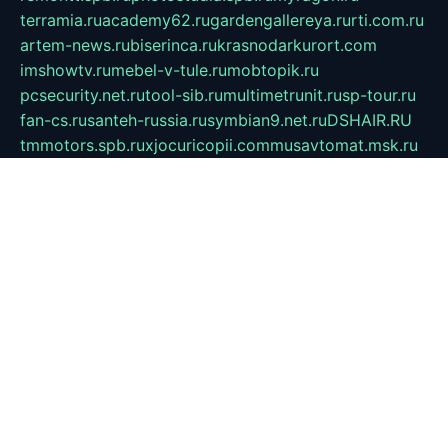
terramia.ru
academy62.ru
gardengallereya.ru
rti.com.ru
artem-news.ru
biserinca.ru
krasnodarkurort.com
imshowtv.ru
mebel-v-tule.ru
mobtopik.ru
pcsecurity.net.ru
tool-sib.ru
multimetrunit.ru
sp-tour.ru
fan-cs.ru
santeh-russia.ru
symbian9.net.ru
DSHAIR.RU
tmmotors.spb.ru
xjocuricopii.com
musavtomat.msk.ru
obustrojdom.ru
sovetcik.ru
ybaranovskaya.ru
ppknews.ru
cult-alshei.ru
JAPANRUSSIA.RU
proekciyamebel.ru
imper-finans.ru
rim.org.ru
glamourai.ru
brassminus.ru
zabor-pro.ru
ftn.pp.ru
dorogoe58.ru
laimengpacker.ru
kuzova-zapchasti.ru
sageerp.ru
taxodrom.ru
dsrazvitie.ru
hardcity.net.ru
ratinghomegames.ru
topservice25.ru
gubernyan.ru
gtglasslined.ru
ii4.ru
tssport.spb.ru
andorra24.com
blackwallstreet.ru
oboimos.ru
optim-doors.com.ru
ikuch.ru
nycr.org.ru
npa21.ru
vremya-ch.spb.ru
desert000.ru
ivtorgi.ru
ifiori.ru
catalog-statei.ru
dcv.org.ru
spetsmaster174.ru
ipkameryhiseeu.ru