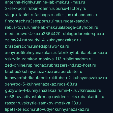
antenna-highly.ru
mine-lab-msk.ru
1-mus.ru
3-sex-porn.ru
ban-damn.ru
purse-factory.ru
viagra-tablet.ru
fasbags.ru
adler-jun.ru
bandamn.ru
fincontech.ru
3sexporn.ru
1mus.ru
darksand.ru
rebus-toys.ru
minelab-msk.ru
alabuga-cityhotel.ru
medsprawo-4-ka.ru
2864420.ru
blagodarenie-spb.ru
zajmy24.ru
tovudyi-4-kuhnyanazakaz.ru
brazzerscom.ru
medsprawo4ka.ru
xehyroo5kuhnyanazakaz.ru
fabrikayfabrikaefabrika.ru
vskrytie-zamkov-moskva-113.ru
biletnadom.ru
zed-online.ru
pimchax.ru
brazzers-hd.ru
z-host.ru
kitubeu2kuhnyanazakaz.ru
naperekate.ru
kuhnyaofabrikaufabrik.ru
kitubeu-2-kuhnyanazakaz.ru
xehyroo-5-kuhnyanazakaz.ru
cs-68.ru
guzywia-4-kuhnyanazakaz.ru
mir-tk.ru
vlknrussia.ru
cs68.ru
vladivostok-map.ru
video-seks.ru
bankaribi.ru
raszar.ru
vskrytie-zamkov-moskva113.ru
lipetsktelecom.ru
tovudyi4kuhnyanazakaz.ru