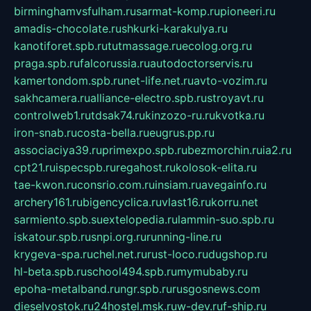
birminghamvsfulham.ru
sarmat-komp.ru
pioneeri.ru
amadis-chocolate.ru
shkurki-karakulya.ru
kanotiforet.spb.ru
tutmassage.ru
ecolog.org.ru
praga.spb.ru
falcorussia.ru
autodoctorservis.ru
kamertondom.spb.ru
net-life.net.ru
avto-vozim.ru
sakhcamera.ru
alliance-electro.spb.ru
stroyavt.ru
controlweb1.ru
tdsak74.ru
kinzozo-ru.ru
kvotka.ru
iron-snab.ru
costa-bella.ru
eugrus.pp.ru
associaciya39.ru
primexpo.spb.ru
bezmorchin.ru
ia2.ru
cpt21.ru
ispecspb.ru
regahost.ru
kolosok-elita.ru
tae-kwon.ru
consrio.com.ru
insiam.ru
avegainfo.ru
archery161.ru
bigencyclica.ru
vlast16.ru
korru.net
sarmiento.spb.su
extelopedia.ru
lammin-suo.spb.ru
iskatour.spb.ru
snpi.org.ru
running-line.ru
krygeva-spa.ru
chel.net.ru
rust-loco.ru
dugshop.ru
hl-beta.spb.ru
school494.spb.ru
mymubaby.ru
epoha-metalband.ru
ngr.spb.ru
rusgosnews.com
dieselvostok.ru
24hostel.msk.ru
w-dev.ru
f-ship.ru