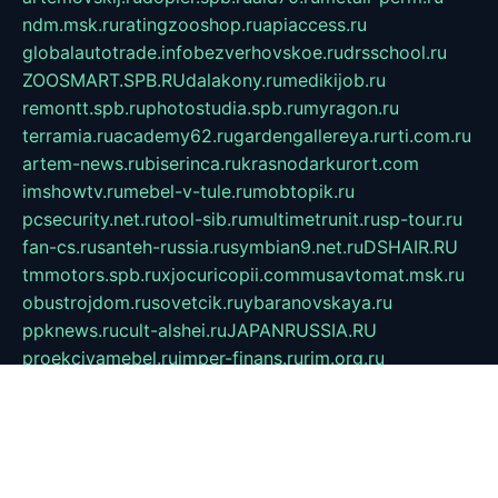
ndm.msk.ru
ratingzooshop.ru
apiaccess.ru
globalautotrade.info
bezverhovskoe.ru
drsschool.ru
ZOOSMART.SPB.RU
dalakony.ru
medikijob.ru
remontt.spb.ru
photostudia.spb.ru
myragon.ru
terramia.ru
academy62.ru
gardengallereya.ru
rti.com.ru
artem-news.ru
biserinca.ru
krasnodarkurort.com
imshowtv.ru
mebel-v-tule.ru
mobtopik.ru
pcsecurity.net.ru
tool-sib.ru
multimetrunit.ru
sp-tour.ru
fan-cs.ru
santeh-russia.ru
symbian9.net.ru
DSHAIR.RU
tmmotors.spb.ru
xjocuricopii.com
musavtomat.msk.ru
obustrojdom.ru
sovetcik.ru
ybaranovskaya.ru
ppknews.ru
cult-alshei.ru
JAPANRUSSIA.RU
proekciyamebel.ru
imper-finans.ru
rim.org.ru
glamourai.ru
brassminus.ru
zabor-pro.ru
ftn.pp.ru
dorogoe58.ru
laimengpacker.ru
kuzova-zapchasti.ru
sageerp.ru
taxodrom.ru
dsrazvitie.ru
hardcity.net.ru
ratinghomegames.ru
topservice25.ru
gubernyan.ru
gtglasslined.ru
ii4.ru
tssport.spb.ru
andorra24.com