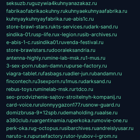
seksuzb.ru
guzywia4kuhnyanazakaz.ru
fabrikaofabrikaokuhny.ru
kuhnyaekuhnyaafabrika.ru
kuhnyaykuhnyayfabrika.ru
e-abis1c.ru
store-brawl-stars.ru
kts-services.ru
dark-sand.ru
sindika-01.ru
sp-life.ru
x-legion.ru
sib-archives.ru
e-abis-1-c.ru
sindika01.ru
venda-festival.ru
store-brawlstars.ru
dooraleksandria.ru
antenna-highly.ru
mine-lab-msk.ru
1-mus.ru
3-sex-porn.ru
ban-damn.ru
purse-factory.ru
viagra-tablet.ru
fasbags.ru
adler-jun.ru
bandamn.ru
fincontech.ru
3sexporn.ru
1mus.ru
darksand.ru
rebus-toys.ru
minelab-msk.ru
rtdco.ru
seo-prodvizhenie-sajtov-stroitelnyh-kompanij.ru
card-voice.ru
rulonnyygazon177.ru
snow-guard.ru
domizbrusa-9x12spb.ru
demaholding.ru
aalse.ru
a380club.ru
argentinamia.ru
perkoka.ru
movie-one.ru
perk-oka.ru
g-octopus.ru
sibarchives.ru
andreislyusar.ru
naruto-x.ru
pursefactory.ru
tor-lyubov-i-grom.ru