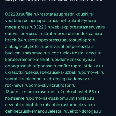
03223.ru
ufille.ru
krasotata.ru
prazdnikdushi.ru
veetbox.ru
cinemapost.ru
ciam-fr.ru
kraft-you.ru
mega-press.ru
03223.ru
web-explore.ru
rastenuya.ru
eurovision-russia.ru
strah-news.ru
freeride-team.ru
itrack-24.ru
sexshopexpress.ru
autostudiopro.ru
alabuga-cityhotel.ru
pornv.ru
atlantpereezd.ru
bud-em-znakomye.ru
a-cdc.ru
elektrostal-news.ru
korolevremont-market.ru
budem-znakomye.ru
oooagrosnab.ru
fpodaso.ru
emfire.ru
pro-otdelky.ru
ukrasotki.ru
seksuzbek.ru
seks-uzbek.ru
porno-vk.ru
sovratili.ru
olecoon.ru
vd-dosug.ru
adonyev.ru
rbc-news.ru
porno-skvirt.ru
krospr.ru
13autor-kolonka.ru
sormol.ru
2rich.ru
hostel-65.ru
hostserve.ru
porno-na-russkom.ru
mishinlab.ru
neznobi.ru
bigfatcc.ru
habble.ru
starbucksvia.ru
delfinet.ru
silvernano.ru
elestal.ru
vektor-doroga.ru