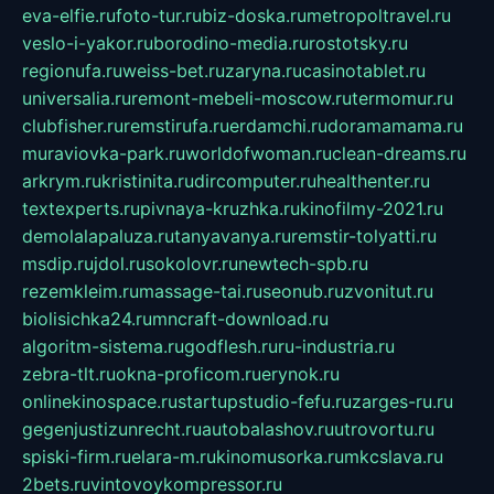
eva-elfie.ru
foto-tur.ru
biz-doska.ru
metropoltravel.ru
veslo-i-yakor.ru
borodino-media.ru
rostotsky.ru
regionufa.ru
weiss-bet.ru
zaryna.ru
casinotablet.ru
universalia.ru
remont-mebeli-moscow.ru
termomur.ru
clubfisher.ru
remstirufa.ru
erdamchi.ru
doramamama.ru
muraviovka-park.ru
worldofwoman.ru
clean-dreams.ru
arkrym.ru
kristinita.ru
dircomputer.ru
healthenter.ru
textexperts.ru
pivnaya-kruzhka.ru
kinofilmy-2021.ru
demolalapaluza.ru
tanyavanya.ru
remstir-tolyatti.ru
msdip.ru
jdol.ru
sokolovr.ru
newtech-spb.ru
rezemkleim.ru
massage-tai.ru
seonub.ru
zvonitut.ru
biolisichka24.ru
mncraft-download.ru
algoritm-sistema.ru
godflesh.ru
ru-industria.ru
zebra-tlt.ru
okna-proficom.ru
erynok.ru
onlinekinospace.ru
startupstudio-fefu.ru
zarges-ru.ru
gegenjustizunrecht.ru
autobalashov.ru
utrovortu.ru
spiski-firm.ru
elara-m.ru
kinomusorka.ru
mkcslava.ru
2bets.ru
vintovoykompressor.ru