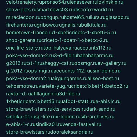
velotrenajery.ru
pronso54.ru
lenasever.ru
lovinskix.ru
show-pets.ru
smartnews03.ru
discofoxworld.ru
miraclecoon.ru
pongup.ru
hostel65.ru
liura.ru
glasspb.ru
firehunters.ru
gribowo.ru
gnalis.ru
bulkitula.ru
hometown-france.ru
1-xbeticricetc-1-xbetti-5.ru
shop-garena.ru
cricetc-1-xbetr-1-xbetcc-2.ru
one-life-story.ru
top-halyava.ru
accounts112.ru
poka-vse-doma-2.ru
3-d-file.ru
hahahaharms.ru
g2012.ru
tst-1.ru
shaggy-cat.ru
opsmgr.ru
ev-gallery.ru
g-2012.ru
ops-mgr.ru
accounts-112.ru
csm-demo.ru
poka-vse-doma2.ru
airgungames.ru
allseo-host.ru
tehosmotre.ru
varieta-yug.ru
cricetc1xbetr1xbetcc2.ru
raytor-d.ru
atillagunn.ru
3d-file.ru
1xbeticricetc1xbetti5.ru
uafoot-statti.ru
e-abis1c.ru
store-brawl-stars.ru
kts-services.ru
dark-sand.ru
sindika-01.ru
sp-life.ru
x-legion.ru
sib-archives.ru
e-abis-1-c.ru
sindika01.ru
venda-festival.ru
store-brawlstars.ru
dooraleksandria.ru