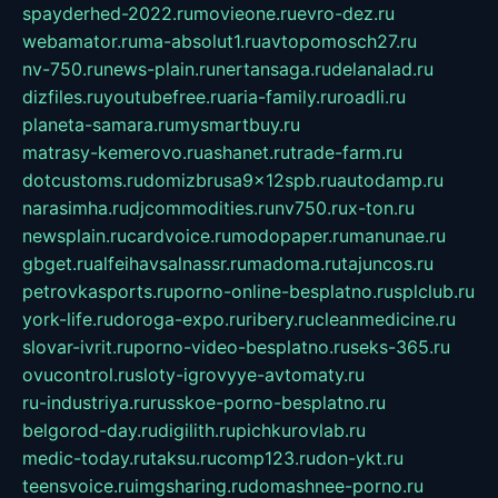
spayderhed-2022.ru
movieone.ru
evro-dez.ru
webamator.ru
ma-absolut1.ru
avtopomosch27.ru
nv-750.ru
news-plain.ru
nertansaga.ru
delanalad.ru
dizfiles.ru
youtubefree.ru
aria-family.ru
roadli.ru
planeta-samara.ru
mysmartbuy.ru
matrasy-kemerovo.ru
ashanet.ru
trade-farm.ru
dotcustoms.ru
domizbrusa9x12spb.ru
autodamp.ru
narasimha.ru
djcommodities.ru
nv750.ru
x-ton.ru
newsplain.ru
cardvoice.ru
modopaper.ru
manunae.ru
gbget.ru
alfeihavsalnassr.ru
madoma.ru
tajuncos.ru
petrovkasports.ru
porno-online-besplatno.ru
splclub.ru
york-life.ru
doroga-expo.ru
ribery.ru
cleanmedicine.ru
slovar-ivrit.ru
porno-video-besplatno.ru
seks-365.ru
ovucontrol.ru
sloty-igrovyye-avtomaty.ru
ru-industriya.ru
russkoe-porno-besplatno.ru
belgorod-day.ru
digilith.ru
pichkurovlab.ru
medic-today.ru
taksu.ru
comp123.ru
don-ykt.ru
teensvoice.ru
imgsharing.ru
domashnee-porno.ru