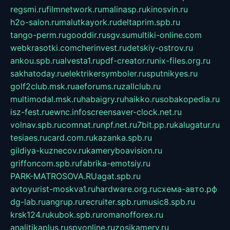
regsmi.ru
filmnetwork.ru
malinasp.ru
kinosvin.ru
h2o-salon.ru
malutkayork.ru
deltaprim.spb.ru
tango-perm.ru
gooddir.ru
sgv.su
multiki-online.com
webkrasotki.com
cherinvest.ru
detskiy-ostrov.ru
ankou.spb.ru
alvesta1.ru
pdf-creator.ru
nix-files.org.ru
sakhatoday.ru
elektrikersymboler.ru
sputnikyes.ru
golf2club.msk.ru
aeforums.ru
zallclub.ru
multimodal.msk.ru
habaigry.ru
haikko.ru
sobakopedia.ru
isz-fest.ru
ewnc.info
screensaver-clock.net.ru
volnav.spb.ru
comnat.ru
npf.net.ru
7bit.pp.ru
kalugatur.ru
tesiaes.ru
card.com.ru
kazanka.spb.ru
gildiya-kuznecov.ru
kameryboavision.ru
griffoncom.spb.ru
fabrika-emotsiy.ru
PARK-MATROSOVA.RU
agat.spb.ru
avtoyurist-moskva1.ru
hardware.org.ru
схема-авто.рф
dg-lab.ru
angrup.ru
recruiter.spb.ru
music8.spb.ru
krsk124.ru
kubok.spb.ru
romanofforex.ru
analitikaplus.ru
spyonline.ru
zosikamery.ru