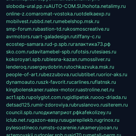
sloboda-ural.pp.ru
AUTO-COM.SU
hohota.net
alimy.ru
online-z.com
aromat-vostoka.ru
otdelkaexp.ru
mobilvest.ru
bbd.net.ru
mebelshop.msk.ru
smp-forum.ru
bastion-td.ru
kosmoscreative.ru
avrmotors.ru
art-galadesign.ru
tiffany-c.ru
ecostep-samara.ru
d-p.spb.ru
галактика73.рф
sko.com.ru
davitamebel-spb.ru
fotsis.ru
tesiaes.ru
kokoroyari.spb.ru
blesna-kazan.ru
mossilver.ru
lenderoq.ru
sergeydobrin.ru
tochkazvuka.msk.ru
people-of-art.ru
bezzubova.ru
clubtibet.ru
orior-aks.ru
dynamoauto.ru
szk-favorit.ru
carlines.ru
flatnsk.ru
kingbolenskaner.ru
alex-motor.ru
astroline.net.ru
act1.spb.ru
polyglot.com.ru
gidlipetsk.ru
ooo-driada.ru
detsad125.ru
mir-zdoroviya.ru
bruslanovo.ru
siterem.ru
council.spb.ru
лодкипатриот.рф
kafekolizey.ru
iclub.net.ru
gazon-easy.ru
sugarepilekb.ru
grinox.ru
pylesostineco.ru
msts-ozarenie.ru
kameryjooan.ru
artemovskij.ru
dopler.spb.ru
aid70.ru
metall-perm.ru