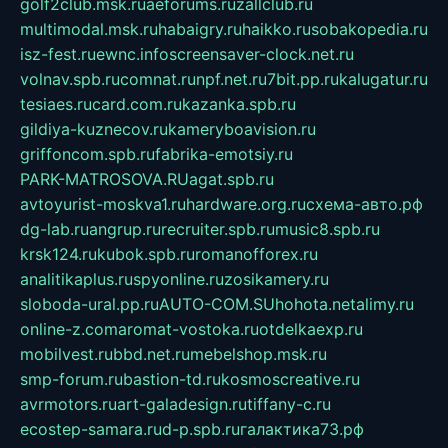
golf2club.msk.ru
aeforums.ru
zallclub.ru
multimodal.msk.ru
habaigry.ru
haikko.ru
sobakopedia.ru
isz-fest.ru
ewnc.info
screensaver-clock.net.ru
volnav.spb.ru
comnat.ru
npf.net.ru
7bit.pp.ru
kalugatur.ru
tesiaes.ru
card.com.ru
kazanka.spb.ru
gildiya-kuznecov.ru
kameryboavision.ru
griffoncom.spb.ru
fabrika-emotsiy.ru
PARK-MATROSOVA.RU
agat.spb.ru
avtoyurist-moskva1.ru
hardware.org.ru
схема-авто.рф
dg-lab.ru
angrup.ru
recruiter.spb.ru
music8.spb.ru
krsk124.ru
kubok.spb.ru
romanofforex.ru
analitikaplus.ru
spyonline.ru
zosikamery.ru
sloboda-ural.pp.ru
AUTO-COM.SU
hohota.net
alimy.ru
online-z.com
aromat-vostoka.ru
otdelkaexp.ru
mobilvest.ru
bbd.net.ru
mebelshop.msk.ru
smp-forum.ru
bastion-td.ru
kosmoscreative.ru
avrmotors.ru
art-galadesign.ru
tiffany-c.ru
ecostep-samara.ru
d-p.spb.ru
галактика73.рф