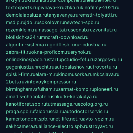
textexperts.ru
pivnaya-kruzhka.ru
kinofilmy-2021.ru
demolalapaluza.ru
tanyavanya.ru
remstir-tolyatti.ru
msdip.ru
jdol.ru
sokolovr.ru
newtech-spb.ru
rezemkleim.ru
massage-tai.ru
seonub.ru
zvonitut.ru
biolisichka24.ru
mncraft-download.ru
algoritm-sistema.ru
godflesh.ru
ru-industria.ru
zebra-tlt.ru
okna-proficom.ru
erynok.ru
onlinekinospace.ru
startupstudio-fefu.ru
zarges-ru.ru
gegenjustizunrecht.ru
autobalashov.ru
utrovortu.ru
spiski-firm.ru
elara-m.ru
kinomusorka.ru
mkcslava.ru
2bets.ru
vintovoykompressor.ru
birminghamvsfulham.ru
sarmat-komp.ru
pioneeri.ru
amadis-chocolate.ru
shkurki-karakulya.ru
kanotiforet.spb.ru
tutmassage.ru
ecolog.org.ru
praga.spb.ru
falcorussia.ru
autodoctorservis.ru
kamertondom.spb.ru
net-life.net.ru
avto-vozim.ru
sakhcamera.ru
alliance-electro.spb.ru
stroyavt.ru