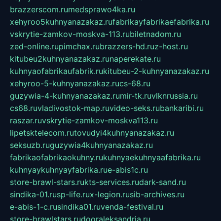
brazzerscom.ru
medsprawo4ka.ru
xehyroo5kuhnyanazakaz.ru
fabrikayfabrikaefabrika.ru
vskrytie-zamkov-moskva-113.ru
biletnadom.ru
zed-online.ru
pimchax.ru
brazzers-hd.ru
z-host.ru
kitubeu2kuhnyanazakaz.ru
naperekate.ru
kuhnyaofabrikaufabrik.ru
kitubeu-2-kuhnyanazakaz.ru
xehyroo-5-kuhnyanazakaz.ru
cs-68.ru
guzywia-4-kuhnyanazakaz.ru
mir-tk.ru
vlknrussia.ru
cs68.ru
vladivostok-map.ru
video-seks.ru
bankaribi.ru
raszar.ru
vskrytie-zamkov-moskva113.ru
lipetsktelecom.ru
tovudyi4kuhnyanazakaz.ru
seksuzb.ru
guzywia4kuhnyanazakaz.ru
fabrikaofabrikaokuhny.ru
kuhnyaekuhnyaafabrika.ru
kuhnyaykuhnyayfabrika.ru
e-abis1c.ru
store-brawl-stars.ru
kts-services.ru
dark-sand.ru
sindika-01.ru
sp-life.ru
x-legion.ru
sib-archives.ru
e-abis-1-c.ru
sindika01.ru
venda-festival.ru
store-brawlstars.ru
dooraleksandria.ru