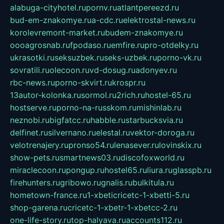
alabuga-cityhotel.ru
pornv.ru
atlantpereezd.ru
bud-em-znakomye.ru
a-cdc.ru
elektrostal-news.ru
korolevremont-market.ru
budem-znakomye.ru
oooagrosnab.ru
fpodaso.ru
emfire.ru
pro-otdelky.ru
ukrasotki.ru
seksuzbek.ru
seks-uzbek.ru
porno-vk.ru
sovratili.ru
olecoon.ru
vd-dosug.ru
adonyev.ru
rbc-news.ru
porno-skvirt.ru
krospr.ru
13autor-kolonka.ru
sormol.ru
2rich.ru
hostel-65.ru
hostserve.ru
porno-na-russkom.ru
mishinlab.ru
neznobi.ru
bigfatcc.ru
habble.ru
starbucksvia.ru
delfinet.ru
silvernano.ru
elestal.ru
vektor-doroga.ru
velotrenajery.ru
pronso54.ru
lenasever.ru
lovinskix.ru
show-pets.ru
smartnews03.ru
discofoxworld.ru
miraclecoon.ru
pongup.ru
hostel65.ru
liura.ru
glasspb.ru
firehunters.ru
gribowo.ru
gnalis.ru
bulkitula.ru
hometown-france.ru
1-xbeticricetc-1-xbetti-5.ru
shop-garena.ru
cricetc-1-xbetr-1-xbetcc-2.ru
one-life-story.ru
top-halyava.ru
accounts112.ru