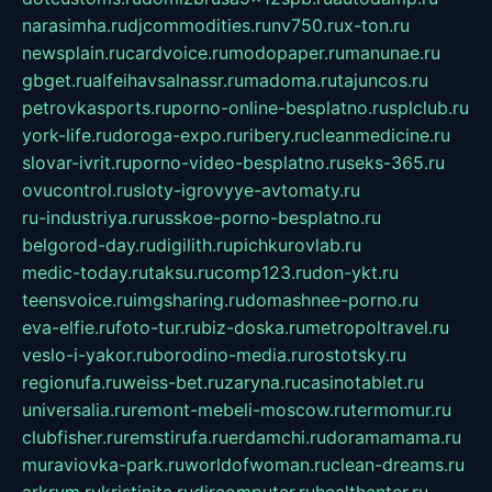
narasimha.ru
djcommodities.ru
nv750.ru
x-ton.ru
newsplain.ru
cardvoice.ru
modopaper.ru
manunae.ru
gbget.ru
alfeihavsalnassr.ru
madoma.ru
tajuncos.ru
petrovkasports.ru
porno-online-besplatno.ru
splclub.ru
york-life.ru
doroga-expo.ru
ribery.ru
cleanmedicine.ru
slovar-ivrit.ru
porno-video-besplatno.ru
seks-365.ru
ovucontrol.ru
sloty-igrovyye-avtomaty.ru
ru-industriya.ru
russkoe-porno-besplatno.ru
belgorod-day.ru
digilith.ru
pichkurovlab.ru
medic-today.ru
taksu.ru
comp123.ru
don-ykt.ru
teensvoice.ru
imgsharing.ru
domashnee-porno.ru
eva-elfie.ru
foto-tur.ru
biz-doska.ru
metropoltravel.ru
veslo-i-yakor.ru
borodino-media.ru
rostotsky.ru
regionufa.ru
weiss-bet.ru
zaryna.ru
casinotablet.ru
universalia.ru
remont-mebeli-moscow.ru
termomur.ru
clubfisher.ru
remstirufa.ru
erdamchi.ru
doramamama.ru
muraviovka-park.ru
worldofwoman.ru
clean-dreams.ru
arkrym.ru
kristinita.ru
dircomputer.ru
healthenter.ru