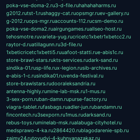
poka-vse-doma-2.ru
3-d-file.ru
hahahaharms.ru
g2012.ru
tst-1.ru
shaggy-cat.ru
opsmgr.ru
ev-gallery.ru
g-2012.ru
ops-mgr.ru
accounts-112.ru
csm-demo.ru
poka-vse-doma2.ru
airgungames.ru
allseo-host.ru
tehosmotre.ru
varieta-yug.ru
cricetc1xbetr1xbetcc2.ru
raytor-d.ru
atillagunn.ru
3d-file.ru
1xbeticricetc1xbetti5.ru
uafoot-statti.ru
e-abis1c.ru
store-brawl-stars.ru
kts-services.ru
dark-sand.ru
sindika-01.ru
sp-life.ru
x-legion.ru
sib-archives.ru
e-abis-1-c.ru
sindika01.ru
venda-festival.ru
store-brawlstars.ru
dooraleksandria.ru
antenna-highly.ru
mine-lab-msk.ru
1-mus.ru
3-sex-porn.ru
ban-damn.ru
purse-factory.ru
viagra-tablet.ru
fasbags.ru
adler-jun.ru
bandamn.ru
fincontech.ru
3sexporn.ru
1mus.ru
darksand.ru
rebus-toys.ru
minelab-msk.ru
alabuga-cityhotel.ru
medsprawo-4-ka.ru
2864420.ru
blagodarenie-spb.ru
zajmy24.ru
tovudyi-4-kuhnyanazakaz.ru