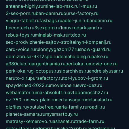
antenna-highly.ru
mine-lab-msk.ru
1-mus.ru
3-sex-porn.ru
ban-damn.ru
purse-factory.ru
viagra-tablet.ru
fasbags.ru
adler-jun.ru
bandamn.ru
fincontech.ru
3sexporn.ru
1mus.ru
darksand.ru
rebus-toys.ru
minelab-msk.ru
rtdco.ru
seo-prodvizhenie-sajtov-stroitelnyh-kompanij.ru
card-voice.ru
rulonnyygazon177.ru
snow-guard.ru
domizbrusa-9x12spb.ru
demaholding.ru
aalse.ru
a380club.ru
argentinamia.ru
perkoka.ru
movie-one.ru
perk-oka.ru
g-octopus.ru
sibarchives.ru
andreislyusar.ru
naruto-x.ru
pursefactory.ru
tor-lyubov-i-grom.ru
spayderhed-2022.ru
movieone.ru
evro-dez.ru
webamator.ru
ma-absolut1.ru
avtopomosch27.ru
nv-750.ru
news-plain.ru
nertansaga.ru
delanalad.ru
dizfiles.ru
youtubefree.ru
aria-family.ru
roadli.ru
planeta-samara.ru
mysmartbuy.ru
matrasy-kemerovo.ru
ashanet.ru
trade-farm.ru
dotcustoms.ru
domizbrusa9x12spb.ru
autodamp.ru