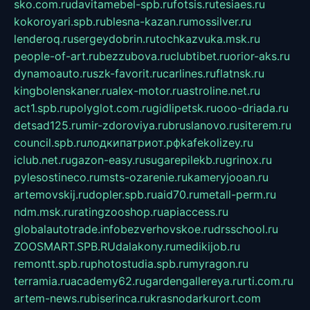
sko.com.ru
davitamebel-spb.ru
fotsis.ru
tesiaes.ru
kokoroyari.spb.ru
blesna-kazan.ru
mossilver.ru
lenderoq.ru
sergeydobrin.ru
tochkazvuka.msk.ru
people-of-art.ru
bezzubova.ru
clubtibet.ru
orior-aks.ru
dynamoauto.ru
szk-favorit.ru
carlines.ru
flatnsk.ru
kingbolenskaner.ru
alex-motor.ru
astroline.net.ru
act1.spb.ru
polyglot.com.ru
gidlipetsk.ru
ooo-driada.ru
detsad125.ru
mir-zdoroviya.ru
bruslanovo.ru
siterem.ru
council.spb.ru
лодкипатриот.рф
kafekolizey.ru
iclub.net.ru
gazon-easy.ru
sugarepilekb.ru
grinox.ru
pylesostineco.ru
msts-ozarenie.ru
kameryjooan.ru
artemovskij.ru
dopler.spb.ru
aid70.ru
metall-perm.ru
ndm.msk.ru
ratingzooshop.ru
apiaccess.ru
globalautotrade.info
bezverhovskoe.ru
drsschool.ru
ZOOSMART.SPB.RU
dalakony.ru
medikijob.ru
remontt.spb.ru
photostudia.spb.ru
myragon.ru
terramia.ru
academy62.ru
gardengallereya.ru
rti.com.ru
artem-news.ru
biserinca.ru
krasnodarkurort.com