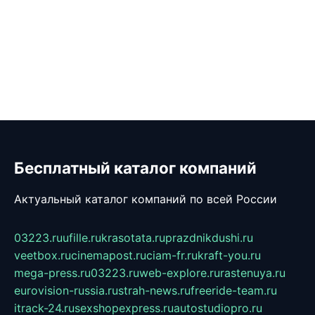
Бесплатный каталог компаний
Актуальный каталог компаний по всей России
03223.ru
ufille.ru
krasotata.ru
prazdnikdushi.ru
veetbox.ru
cinemapost.ru
ciam-fr.ru
kraft-you.ru
mega-press.ru
03223.ru
web-explore.ru
rastenuya.ru
eurovision-russia.ru
strah-news.ru
freeride-team.ru
itrack-24.ru
sexshopexpress.ru
autostudiopro.ru