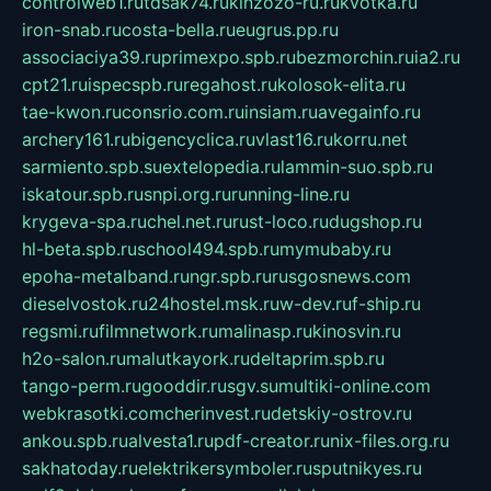
controlweb1.ru
tdsak74.ru
kinzozo-ru.ru
kvotka.ru
iron-snab.ru
costa-bella.ru
eugrus.pp.ru
associaciya39.ru
primexpo.spb.ru
bezmorchin.ru
ia2.ru
cpt21.ru
ispecspb.ru
regahost.ru
kolosok-elita.ru
tae-kwon.ru
consrio.com.ru
insiam.ru
avegainfo.ru
archery161.ru
bigencyclica.ru
vlast16.ru
korru.net
sarmiento.spb.su
extelopedia.ru
lammin-suo.spb.ru
iskatour.spb.ru
snpi.org.ru
running-line.ru
krygeva-spa.ru
chel.net.ru
rust-loco.ru
dugshop.ru
hl-beta.spb.ru
school494.spb.ru
mymubaby.ru
epoha-metalband.ru
ngr.spb.ru
rusgosnews.com
dieselvostok.ru
24hostel.msk.ru
w-dev.ru
f-ship.ru
regsmi.ru
filmnetwork.ru
malinasp.ru
kinosvin.ru
h2o-salon.ru
malutkayork.ru
deltaprim.spb.ru
tango-perm.ru
gooddir.ru
sgv.su
multiki-online.com
webkrasotki.com
cherinvest.ru
detskiy-ostrov.ru
ankou.spb.ru
alvesta1.ru
pdf-creator.ru
nix-files.org.ru
sakhatoday.ru
elektrikersymboler.ru
sputnikyes.ru