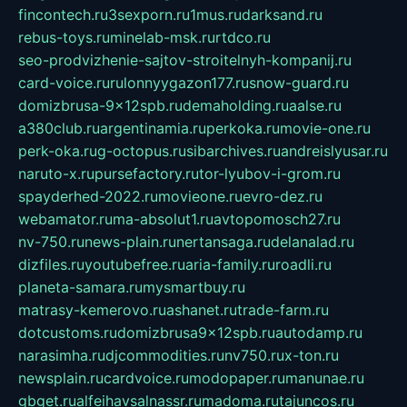
fincontech.ru
3sexporn.ru
1mus.ru
darksand.ru
rebus-toys.ru
minelab-msk.ru
rtdco.ru
seo-prodvizhenie-sajtov-stroitelnyh-kompanij.ru
card-voice.ru
rulonnyygazon177.ru
snow-guard.ru
domizbrusa-9x12spb.ru
demaholding.ru
aalse.ru
a380club.ru
argentinamia.ru
perkoka.ru
movie-one.ru
perk-oka.ru
g-octopus.ru
sibarchives.ru
andreislyusar.ru
naruto-x.ru
pursefactory.ru
tor-lyubov-i-grom.ru
spayderhed-2022.ru
movieone.ru
evro-dez.ru
webamator.ru
ma-absolut1.ru
avtopomosch27.ru
nv-750.ru
news-plain.ru
nertansaga.ru
delanalad.ru
dizfiles.ru
youtubefree.ru
aria-family.ru
roadli.ru
planeta-samara.ru
mysmartbuy.ru
matrasy-kemerovo.ru
ashanet.ru
trade-farm.ru
dotcustoms.ru
domizbrusa9x12spb.ru
autodamp.ru
narasimha.ru
djcommodities.ru
nv750.ru
x-ton.ru
newsplain.ru
cardvoice.ru
modopaper.ru
manunae.ru
gbget.ru
alfeihavsalnassr.ru
madoma.ru
tajuncos.ru