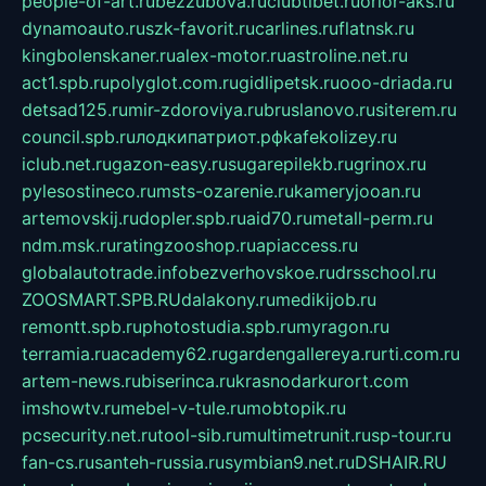
people-of-art.ru
bezzubova.ru
clubtibet.ru
orior-aks.ru
dynamoauto.ru
szk-favorit.ru
carlines.ru
flatnsk.ru
kingbolenskaner.ru
alex-motor.ru
astroline.net.ru
act1.spb.ru
polyglot.com.ru
gidlipetsk.ru
ooo-driada.ru
detsad125.ru
mir-zdoroviya.ru
bruslanovo.ru
siterem.ru
council.spb.ru
лодкипатриот.рф
kafekolizey.ru
iclub.net.ru
gazon-easy.ru
sugarepilekb.ru
grinox.ru
pylesostineco.ru
msts-ozarenie.ru
kameryjooan.ru
artemovskij.ru
dopler.spb.ru
aid70.ru
metall-perm.ru
ndm.msk.ru
ratingzooshop.ru
apiaccess.ru
globalautotrade.info
bezverhovskoe.ru
drsschool.ru
ZOOSMART.SPB.RU
dalakony.ru
medikijob.ru
remontt.spb.ru
photostudia.spb.ru
myragon.ru
terramia.ru
academy62.ru
gardengallereya.ru
rti.com.ru
artem-news.ru
biserinca.ru
krasnodarkurort.com
imshowtv.ru
mebel-v-tule.ru
mobtopik.ru
pcsecurity.net.ru
tool-sib.ru
multimetrunit.ru
sp-tour.ru
fan-cs.ru
santeh-russia.ru
symbian9.net.ru
DSHAIR.RU