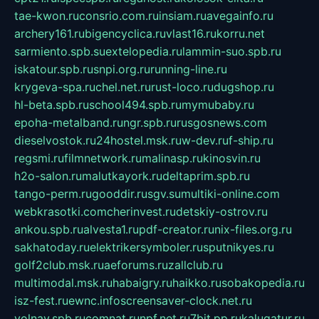
tae-kwon.ru
consrio.com.ru
insiam.ru
avegainfo.ru
archery161.ru
bigencyclica.ru
vlast16.ru
korru.net
sarmiento.spb.su
extelopedia.ru
lammin-suo.spb.ru
iskatour.spb.ru
snpi.org.ru
running-line.ru
krygeva-spa.ru
chel.net.ru
rust-loco.ru
dugshop.ru
hl-beta.spb.ru
school494.spb.ru
mymubaby.ru
epoha-metalband.ru
ngr.spb.ru
rusgosnews.com
dieselvostok.ru
24hostel.msk.ru
w-dev.ru
f-ship.ru
regsmi.ru
filmnetwork.ru
malinasp.ru
kinosvin.ru
h2o-salon.ru
malutkayork.ru
deltaprim.spb.ru
tango-perm.ru
gooddir.ru
sgv.su
multiki-online.com
webkrasotki.com
cherinvest.ru
detskiy-ostrov.ru
ankou.spb.ru
alvesta1.ru
pdf-creator.ru
nix-files.org.ru
sakhatoday.ru
elektrikersymboler.ru
sputnikyes.ru
golf2club.msk.ru
aeforums.ru
zallclub.ru
multimodal.msk.ru
habaigry.ru
haikko.ru
sobakopedia.ru
isz-fest.ru
ewnc.info
screensaver-clock.net.ru
volnav.spb.ru
comnat.ru
npf.net.ru
7bit.pp.ru
kalugatur.ru