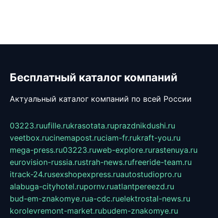
Бесплатный каталог компаний
Актуальный каталог компаний по всей России
03223.ru
ufille.ru
krasotata.ru
prazdnikdushi.ru
veetbox.ru
cinemapost.ru
ciam-fr.ru
kraft-you.ru
mega-press.ru
03223.ru
web-explore.ru
rastenuya.ru
eurovision-russia.ru
strah-news.ru
freeride-team.ru
itrack-24.ru
sexshopexpress.ru
autostudiopro.ru
alabuga-cityhotel.ru
pornv.ru
atlantpereezd.ru
bud-em-znakomye.ru
a-cdc.ru
elektrostal-news.ru
korolevremont-market.ru
budem-znakomye.ru