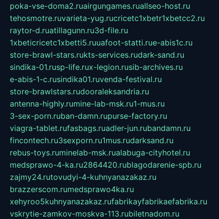
poka-vse-doma2.ru
airgungames.ru
allseo-host.ru
tehosmotre.ru
varieta-yug.ru
cricetc1xbetr1xbetcc2.ru
raytor-d.ru
atillagunn.ru
3d-file.ru
1xbeticricetc1xbetti5.ru
uafoot-statti.ru
e-abis1c.ru
store-brawl-stars.ru
kts-services.ru
dark-sand.ru
sindika-01.ru
sp-life.ru
x-legion.ru
sib-archives.ru
e-abis-1-c.ru
sindika01.ru
venda-festival.ru
store-brawlstars.ru
dooraleksandria.ru
antenna-highly.ru
mine-lab-msk.ru
1-mus.ru
3-sex-porn.ru
ban-damn.ru
purse-factory.ru
viagra-tablet.ru
fasbags.ru
adler-jun.ru
bandamn.ru
fincontech.ru
3sexporn.ru
1mus.ru
darksand.ru
rebus-toys.ru
minelab-msk.ru
alabuga-cityhotel.ru
medsprawo-4-ka.ru
2864420.ru
blagodarenie-spb.ru
zajmy24.ru
tovudyi-4-kuhnyanazakaz.ru
brazzerscom.ru
medsprawo4ka.ru
xehyroo5kuhnyanazakaz.ru
fabrikayfabrikaefabrika.ru
vskrytie-zamkov-moskva-113.ru
biletnadom.ru