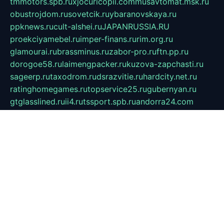
tmmotors.spb.ru
xjocuricopii.com
musavtomat.msk.ru
obustrojdom.ru
sovetcik.ru
ybaranovskaya.ru
ppknews.ru
cult-alshei.ru
JAPANRUSSIA.RU
proekciyamebel.ru
imper-finans.ru
rim.org.ru
glamourai.ru
brassminus.ru
zabor-pro.ru
ftn.pp.ru
dorogoe58.ru
laimengpacker.ru
kuzova-zapchasti.ru
sageerp.ru
taxodrom.ru
dsrazvitie.ru
hardcity.net.ru
ratinghomegames.ru
topservice25.ru
gubernyan.ru
gtglasslined.ru
ii4.ru
tssport.spb.ru
andorra24.com
blackwallstreet.ru
oboimos.ru
optim-doors.com.ru
ikuch.ru
nycr.org.ru
npa21.ru
vremya-ch.spb.ru
desert000.ru
ivtorgi.ru
ifiori.ru
catalog-statei.ru
dcv.org.ru
spetsmaster174.ru
ipkameryhiseeu.ru
dum26.ru
ruspol.spb.ru
fr-opendp.ru
kam-solnyshko.ru
cheyenne-arapaho.ru
sevzapmetal.spb.ru
ted-lapidus.spb.ru
parasite-eliminator.ru
sigma-complete.ru
modernworld.ru
dama-moda.ru
eholot-group.ru
sk-nvkz.ru
DRONGOLD.RU