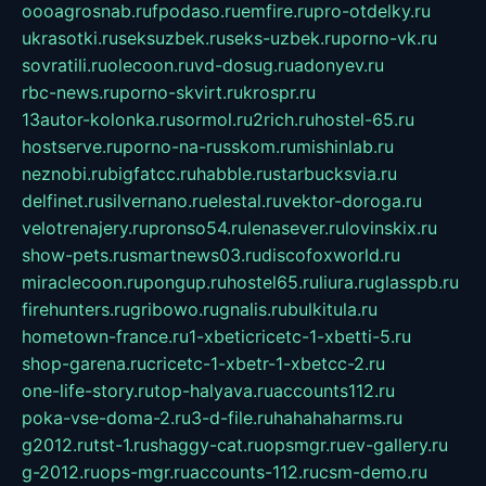
oooagrosnab.ru
fpodaso.ru
emfire.ru
pro-otdelky.ru
ukrasotki.ru
seksuzbek.ru
seks-uzbek.ru
porno-vk.ru
sovratili.ru
olecoon.ru
vd-dosug.ru
adonyev.ru
rbc-news.ru
porno-skvirt.ru
krospr.ru
13autor-kolonka.ru
sormol.ru
2rich.ru
hostel-65.ru
hostserve.ru
porno-na-russkom.ru
mishinlab.ru
neznobi.ru
bigfatcc.ru
habble.ru
starbucksvia.ru
delfinet.ru
silvernano.ru
elestal.ru
vektor-doroga.ru
velotrenajery.ru
pronso54.ru
lenasever.ru
lovinskix.ru
show-pets.ru
smartnews03.ru
discofoxworld.ru
miraclecoon.ru
pongup.ru
hostel65.ru
liura.ru
glasspb.ru
firehunters.ru
gribowo.ru
gnalis.ru
bulkitula.ru
hometown-france.ru
1-xbeticricetc-1-xbetti-5.ru
shop-garena.ru
cricetc-1-xbetr-1-xbetcc-2.ru
one-life-story.ru
top-halyava.ru
accounts112.ru
poka-vse-doma-2.ru
3-d-file.ru
hahahaharms.ru
g2012.ru
tst-1.ru
shaggy-cat.ru
opsmgr.ru
ev-gallery.ru
g-2012.ru
ops-mgr.ru
accounts-112.ru
csm-demo.ru