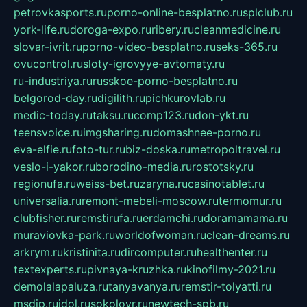
petrovkasports.ru
porno-online-besplatno.ru
splclub.ru
york-life.ru
doroga-expo.ru
ribery.ru
cleanmedicine.ru
slovar-ivrit.ru
porno-video-besplatno.ru
seks-365.ru
ovucontrol.ru
sloty-igrovyye-avtomaty.ru
ru-industriya.ru
russkoe-porno-besplatno.ru
belgorod-day.ru
digilith.ru
pichkurovlab.ru
medic-today.ru
taksu.ru
comp123.ru
don-ykt.ru
teensvoice.ru
imgsharing.ru
domashnee-porno.ru
eva-elfie.ru
foto-tur.ru
biz-doska.ru
metropoltravel.ru
veslo-i-yakor.ru
borodino-media.ru
rostotsky.ru
regionufa.ru
weiss-bet.ru
zaryna.ru
casinotablet.ru
universalia.ru
remont-mebeli-moscow.ru
termomur.ru
clubfisher.ru
remstirufa.ru
erdamchi.ru
doramamama.ru
muraviovka-park.ru
worldofwoman.ru
clean-dreams.ru
arkrym.ru
kristinita.ru
dircomputer.ru
healthenter.ru
textexperts.ru
pivnaya-kruzhka.ru
kinofilmy-2021.ru
demolalapaluza.ru
tanyavanya.ru
remstir-tolyatti.ru
msdip.ru
jdol.ru
sokolovr.ru
newtech-spb.ru