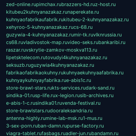
zed-online.ru
pimchax.ru
brazzers-hd.ru
z-host.ru
kitubeu2kuhnyanazakaz.ru
naperekate.ru
kuhnyaofabrikaufabrik.ru
kitubeu-2-kuhnyanazakaz.ru
xehyroo-5-kuhnyanazakaz.ru
cs-68.ru
guzywia-4-kuhnyanazakaz.ru
mir-tk.ru
vlknrussia.ru
cs68.ru
vladivostok-map.ru
video-seks.ru
bankaribi.ru
raszar.ru
vskrytie-zamkov-moskva113.ru
lipetsktelecom.ru
tovudyi4kuhnyanazakaz.ru
seksuzb.ru
guzywia4kuhnyanazakaz.ru
fabrikaofabrikaokuhny.ru
kuhnyaekuhnyaafabrika.ru
kuhnyaykuhnyayfabrika.ru
e-abis1c.ru
store-brawl-stars.ru
kts-services.ru
dark-sand.ru
sindika-01.ru
sp-life.ru
x-legion.ru
sib-archives.ru
e-abis-1-c.ru
sindika01.ru
venda-festival.ru
store-brawlstars.ru
dooraleksandria.ru
antenna-highly.ru
mine-lab-msk.ru
1-mus.ru
3-sex-porn.ru
ban-damn.ru
purse-factory.ru
viagra-tablet.ru
fasbags.ru
adler-jun.ru
bandamn.ru