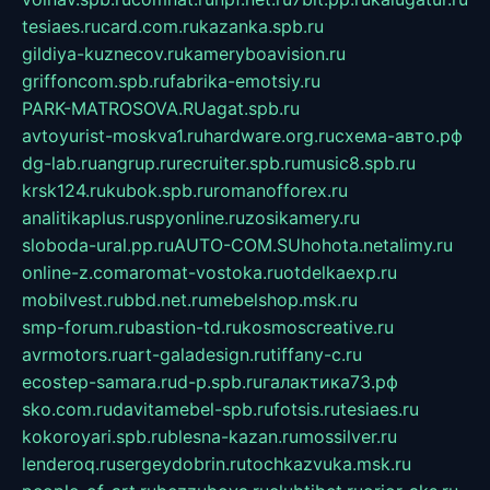
tesiaes.ru
card.com.ru
kazanka.spb.ru
gildiya-kuznecov.ru
kameryboavision.ru
griffoncom.spb.ru
fabrika-emotsiy.ru
PARK-MATROSOVA.RU
agat.spb.ru
avtoyurist-moskva1.ru
hardware.org.ru
схема-авто.рф
dg-lab.ru
angrup.ru
recruiter.spb.ru
music8.spb.ru
krsk124.ru
kubok.spb.ru
romanofforex.ru
analitikaplus.ru
spyonline.ru
zosikamery.ru
sloboda-ural.pp.ru
AUTO-COM.SU
hohota.net
alimy.ru
online-z.com
aromat-vostoka.ru
otdelkaexp.ru
mobilvest.ru
bbd.net.ru
mebelshop.msk.ru
smp-forum.ru
bastion-td.ru
kosmoscreative.ru
avrmotors.ru
art-galadesign.ru
tiffany-c.ru
ecostep-samara.ru
d-p.spb.ru
галактика73.рф
sko.com.ru
davitamebel-spb.ru
fotsis.ru
tesiaes.ru
kokoroyari.spb.ru
blesna-kazan.ru
mossilver.ru
lenderoq.ru
sergeydobrin.ru
tochkazvuka.msk.ru