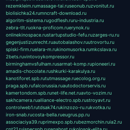
rezemkleim.ru
massage-tai.ru
seonub.ru
zvonitut.ru
biolisichka24.ru
mncraft-download.ru
algoritm-sistema.ru
godflesh.ru
ru-industria.ru
zebra-tlt.ru
okna-proficom.ru
erynok.ru
onlinekinospace.ru
startupstudio-fefu.ru
zarges-ru.ru
gegenjustizunrecht.ru
autobalashov.ru
utrovortu.ru
spiski-firm.ru
elara-m.ru
kinomusorka.ru
mkcslava.ru
2bets.ru
vintovoykompressor.ru
birminghamvsfulham.ru
sarmat-komp.ru
pioneeri.ru
amadis-chocolate.ru
shkurki-karakulya.ru
kanotiforet.spb.ru
tutmassage.ru
ecolog.org.ru
praga.spb.ru
falcorussia.ru
autodoctorservis.ru
kamertondom.spb.ru
net-life.net.ru
avto-vozim.ru
sakhcamera.ru
alliance-electro.spb.ru
stroyavt.ru
controlweb1.ru
tdsak74.ru
kinzozo-ru.ru
kvotka.ru
iron-snab.ru
costa-bella.ru
eugrus.pp.ru
associaciya39.ru
primexpo.spb.ru
bezmorchin.ru
ia2.ru
cpt21.ru
ispecspb.ru
regahost.ru
kolosok-elita.ru