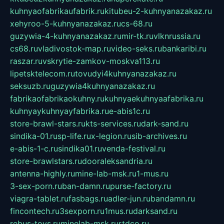
kuhnyaofabrikaufabrik.ru
kitubeu-2-kuhnyanazakaz.ru
xehyroo-5-kuhnyanazakaz.ru
cs-68.ru
guzywia-4-kuhnyanazakaz.ru
mir-tk.ru
vlknrussia.ru
cs68.ru
vladivostok-map.ru
video-seks.ru
bankaribi.ru
raszar.ru
vskrytie-zamkov-moskva113.ru
lipetsktelecom.ru
tovudyi4kuhnyanazakaz.ru
seksuzb.ru
guzywia4kuhnyanazakaz.ru
fabrikaofabrikaokuhny.ru
kuhnyaekuhnyaafabrika.ru
kuhnyaykuhnyayfabrika.ru
e-abis1c.ru
store-brawl-stars.ru
kts-services.ru
dark-sand.ru
sindika-01.ru
sp-life.ru
x-legion.ru
sib-archives.ru
e-abis-1-c.ru
sindika01.ru
venda-festival.ru
store-brawlstars.ru
dooraleksandria.ru
antenna-highly.ru
mine-lab-msk.ru
1-mus.ru
3-sex-porn.ru
ban-damn.ru
purse-factory.ru
viagra-tablet.ru
fasbags.ru
adler-jun.ru
bandamn.ru
fincontech.ru
3sexporn.ru
1mus.ru
darksand.ru
rebus-toys.ru
minelab-msk.ru
rtdco.ru