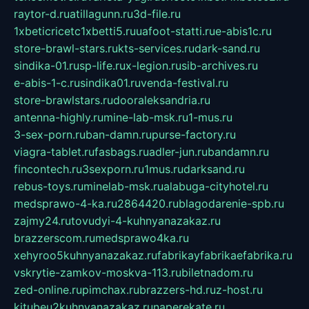
raytor-d.ru
atillagunn.ru
3d-file.ru
1xbeticricetc1xbetti5.ru
uafoot-statti.ru
e-abis1c.ru
store-brawl-stars.ru
kts-services.ru
dark-sand.ru
sindika-01.ru
sp-life.ru
x-legion.ru
sib-archives.ru
e-abis-1-c.ru
sindika01.ru
venda-festival.ru
store-brawlstars.ru
dooraleksandria.ru
antenna-highly.ru
mine-lab-msk.ru
1-mus.ru
3-sex-porn.ru
ban-damn.ru
purse-factory.ru
viagra-tablet.ru
fasbags.ru
adler-jun.ru
bandamn.ru
fincontech.ru
3sexporn.ru
1mus.ru
darksand.ru
rebus-toys.ru
minelab-msk.ru
alabuga-cityhotel.ru
medsprawo-4-ka.ru
2864420.ru
blagodarenie-spb.ru
zajmy24.ru
tovudyi-4-kuhnyanazakaz.ru
brazzerscom.ru
medsprawo4ka.ru
xehyroo5kuhnyanazakaz.ru
fabrikayfabrikaefabrika.ru
vskrytie-zamkov-moskva-113.ru
biletnadom.ru
zed-online.ru
pimchax.ru
brazzers-hd.ru
z-host.ru
kitubeu2kuhnyanazakaz.ru
naperekate.ru