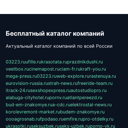
Бесплатный каталог компаний
Актуальный каталог компаний по всей России
03223.ru
ufille.ru
krasotata.ru
prazdnikdushi.ru
veetbox.ru
cinemapost.ru
ciam-fr.ru
kraft-you.ru
mega-press.ru
03223.ru
web-explore.ru
rastenuya.ru
eurovision-russia.ru
strah-news.ru
freeride-team.ru
itrack-24.ru
sexshopexpress.ru
autostudiopro.ru
alabuga-cityhotel.ru
pornv.ru
atlantpereezd.ru
bud-em-znakomye.ru
a-cdc.ru
elektrostal-news.ru
korolevremont-market.ru
budem-znakomye.ru
oooagrosnab.ru
fpodaso.ru
emfire.ru
pro-otdelky.ru
ukrasotki.ru
seksuzbek.ru
seks-uzbek.ru
porno-vk.ru