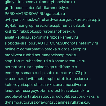
gildiya-kuznecov.ru
kameryboavision.ru
griffoncom.spb.ru
fabrika-emotsiy.ru
PARK-MATROSOVA.RU
agat.spb.ru
avtoyurist-moskva1.ru
hardware.org.ru
схема-авто.рф
dg-lab.ru
angrup.ru
recruiter.spb.ru
music8.spb.ru
krsk124.ru
kubok.spb.ru
romanofforex.ru
analitikaplus.ru
spyonline.ru
zosikamery.ru
sloboda-ural.pp.ru
AUTO-COM.SU
hohota.net
alimy.ru
online-z.com
aromat-vostoka.ru
otdelkaexp.ru
mobilvest.ru
bbd.net.ru
mebelshop.msk.ru
smp-forum.ru
bastion-td.ru
kosmoscreative.ru
avrmotors.ru
art-galadesign.ru
tiffany-c.ru
ecostep-samara.ru
d-p.spb.ru
галактика73.рф
sko.com.ru
davitamebel-spb.ru
fotsis.ru
tesiaes.ru
kokoroyari.spb.ru
blesna-kazan.ru
mossilver.ru
lenderoq.ru
sergeydobrin.ru
tochkazvuka.msk.ru
people-of-art.ru
bezzubova.ru
clubtibet.ru
orior-aks.ru
dynamoauto.ru
szk-favorit.ru
carlines.ru
flatnsk.ru