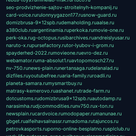
seo-prodvizhenie-sajtov-stroitelnyh-kompanij.ru
card-voice.ru
rulonnyygazon177.ru
snow-guard.ru
domizbrusa-9x12spb.ru
demaholding.ru
aalse.ru
a380club.ru
argentinamia.ru
perkoka.ru
movie-one.ru
perk-oka.ru
g-octopus.ru
sibarchives.ru
andreislyusar.ru
naruto-x.ru
pursefactory.ru
tor-lyubov-i-grom.ru
spayderhed-2022.ru
movieone.ru
evro-dez.ru
webamator.ru
ma-absolut1.ru
avtopomosch27.ru
nv-750.ru
news-plain.ru
nertansaga.ru
delanalad.ru
dizfiles.ru
youtubefree.ru
aria-family.ru
roadli.ru
planeta-samara.ru
mysmartbuy.ru
matrasy-kemerovo.ru
ashanet.ru
trade-farm.ru
dotcustoms.ru
domizbrusa9x12spb.ru
autodamp.ru
narasimha.ru
djcommodities.ru
nv750.ru
x-ton.ru
newsplain.ru
cardvoice.ru
modopaper.ru
manunae.ru
gbget.ru
alfeihavsalnassr.ru
madoma.ru
tajuncos.ru
petrovkasports.ru
porno-online-besplatno.ru
splclub.ru