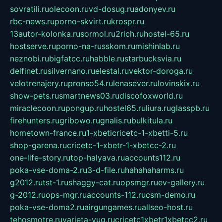
sovratili.ru
olecoon.ru
vd-dosug.ru
adonyev.ru
rbc-news.ru
porno-skvirt.ru
krospr.ru
13autor-kolonka.ru
sormol.ru
2rich.ru
hostel-65.ru
hostserve.ru
porno-na-russkom.ru
mishinlab.ru
neznobi.ru
bigfatcc.ru
habble.ru
starbucksvia.ru
delfinet.ru
silvernano.ru
elestal.ru
vektor-doroga.ru
velotrenajery.ru
pronso54.ru
lenasever.ru
lovinskix.ru
show-pets.ru
smartnews03.ru
discofoxworld.ru
miraclecoon.ru
pongup.ru
hostel65.ru
liura.ru
glasspb.ru
firehunters.ru
gribowo.ru
gnalis.ru
bulkitula.ru
hometown-france.ru
1-xbeticricetc-1-xbetti-5.ru
shop-garena.ru
cricetc-1-xbetr-1-xbetcc-2.ru
one-life-story.ru
top-halyava.ru
accounts112.ru
poka-vse-doma-2.ru
3-d-file.ru
hahahaharms.ru
g2012.ru
tst-1.ru
shaggy-cat.ru
opsmgr.ru
ev-gallery.ru
g-2012.ru
ops-mgr.ru
accounts-112.ru
csm-demo.ru
poka-vse-doma2.ru
airgungames.ru
allseo-host.ru
tehosmotre.ru
varieta-yug.ru
cricetc1xbetr1xbetcc2.ru