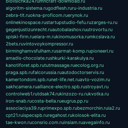
biolisichka24.ru
mncraft-download.ru
algoritm-sistema.ru
godflesh.ru
ru-industria.ru
zebra-tlt.ru
okna-proficom.ru
erynok.ru
onlinekinospace.ru
startupstudio-fefu.ru
zarges-ru.ru
gegenjustizunrecht.ru
autobalashov.ru
utrovortu.ru
spiski-firm.ru
elara-m.ru
kinomusorka.ru
mkcslava.ru
2bets.ru
vintovoykompressor.ru
birminghamvsfulham.ru
sarmat-komp.ru
pioneeri.ru
amadis-chocolate.ru
shkurki-karakulya.ru
kanotiforet.spb.ru
tutmassage.ru
ecolog.org.ru
praga.spb.ru
falcorussia.ru
autodoctorservis.ru
kamertondom.spb.ru
net-life.net.ru
avto-vozim.ru
sakhcamera.ru
alliance-electro.spb.ru
stroyavt.ru
controlweb1.ru
tdsak74.ru
kinzozo-ru.ru
kvotka.ru
iron-snab.ru
costa-bella.ru
eugrus.pp.ru
associaciya39.ru
primexpo.spb.ru
bezmorchin.ru
ia2.ru
cpt21.ru
ispecspb.ru
regahost.ru
kolosok-elita.ru
tae-kwon.ru
consrio.com.ru
insiam.ru
avegainfo.ru