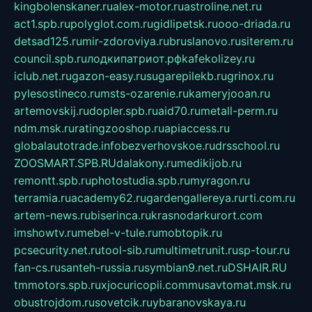
kingbolenskaner.ru
alex-motor.ru
astroline.net.ru
act1.spb.ru
polyglot.com.ru
gidlipetsk.ru
ooo-driada.ru
detsad125.ru
mir-zdoroviya.ru
bruslanovo.ru
siterem.ru
council.spb.ru
лодкипатриот.рф
kafekolizey.ru
iclub.net.ru
gazon-easy.ru
sugarepilekb.ru
grinox.ru
pylesostineco.ru
msts-ozarenie.ru
kameryjooan.ru
artemovskij.ru
dopler.spb.ru
aid70.ru
metall-perm.ru
ndm.msk.ru
ratingzooshop.ru
apiaccess.ru
globalautotrade.info
bezverhovskoe.ru
drsschool.ru
ZOOSMART.SPB.RU
dalakony.ru
medikijob.ru
remontt.spb.ru
photostudia.spb.ru
myragon.ru
terramia.ru
academy62.ru
gardengallereya.ru
rti.com.ru
artem-news.ru
biserinca.ru
krasnodarkurort.com
imshowtv.ru
mebel-v-tule.ru
mobtopik.ru
pcsecurity.net.ru
tool-sib.ru
multimetrunit.ru
sp-tour.ru
fan-cs.ru
santeh-russia.ru
symbian9.net.ru
DSHAIR.RU
tmmotors.spb.ru
xjocuricopii.com
musavtomat.msk.ru
obustrojdom.ru
sovetcik.ru
ybaranovskaya.ru