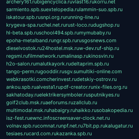
archery161.ru
bigencyclica.ru
vlast16.ru
korru.net
sarmiento.spb.su
extelopedia.ru
lammin-suo.spb.ru
iskatour.spb.ru
snpi.org.ru
running-line.ru
krygeva-spa.ru
chel.net.ru
rust-loco.ru
dugshop.ru
hl-beta.spb.ru
school494.spb.ru
mymubaby.ru
epoha-metalband.ru
ngr.spb.ru
rusgosnews.com
dieselvostok.ru
24hostel.msk.ru
w-dev.ru
f-ship.ru
regsmi.ru
filmnetwork.ru
malinasp.ru
kinosvin.ru
h2o-salon.ru
malutkayork.ru
deltaprim.spb.ru
tango-perm.ru
gooddir.ru
sgv.su
multiki-online.com
webkrasotki.com
cherinvest.ru
detskiy-ostrov.ru
ankou.spb.ru
alvesta1.ru
pdf-creator.ru
nix-files.org.ru
sakhatoday.ru
elektrikersymboler.ru
sputnikyes.ru
golf2club.msk.ru
aeforums.ru
zallclub.ru
multimodal.msk.ru
habaigry.ru
haikko.ru
sobakopedia.ru
isz-fest.ru
ewnc.info
screensaver-clock.net.ru
volnav.spb.ru
comnat.ru
npf.net.ru
7bit.pp.ru
kalugatur.ru
tesiaes.ru
card.com.ru
kazanka.spb.ru