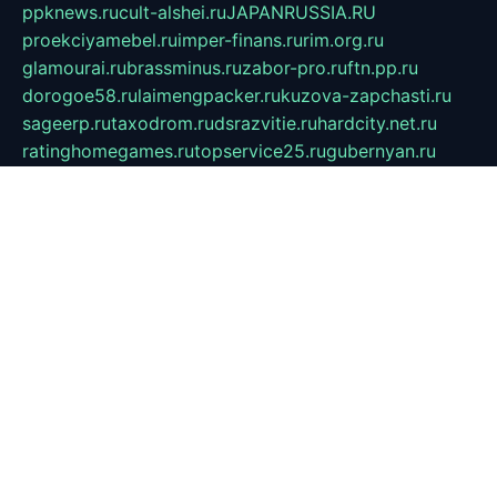
ppknews.ru
cult-alshei.ru
JAPANRUSSIA.RU
proekciyamebel.ru
imper-finans.ru
rim.org.ru
glamourai.ru
brassminus.ru
zabor-pro.ru
ftn.pp.ru
dorogoe58.ru
laimengpacker.ru
kuzova-zapchasti.ru
sageerp.ru
taxodrom.ru
dsrazvitie.ru
hardcity.net.ru
ratinghomegames.ru
topservice25.ru
gubernyan.ru
gtglasslined.ru
ii4.ru
tssport.spb.ru
andorra24.com
blackwallstreet.ru
oboimos.ru
optim-doors.com.ru
ikuch.ru
nycr.org.ru
npa21.ru
vremya-ch.spb.ru
desert000.ru
ivtorgi.ru
ifiori.ru
catalog-statei.ru
dcv.org.ru
spetsmaster174.ru
ipkameryhiseeu.ru
dum26.ru
ruspol.spb.ru
fr-opendp.ru
kam-solnyshko.ru
cheyenne-arapaho.ru
sevzapmetal.spb.ru
ted-lapidus.spb.ru
parasite-eliminator.ru
sigma-complete.ru
modernworld.ru
dama-moda.ru
eholot-group.ru
sk-nvkz.ru
DRONGOLD.RU
democratia2.ru
i-farmer.ru
mass-sport.org
jablonex.spb.ru
bookmess.ru
linkword.ru