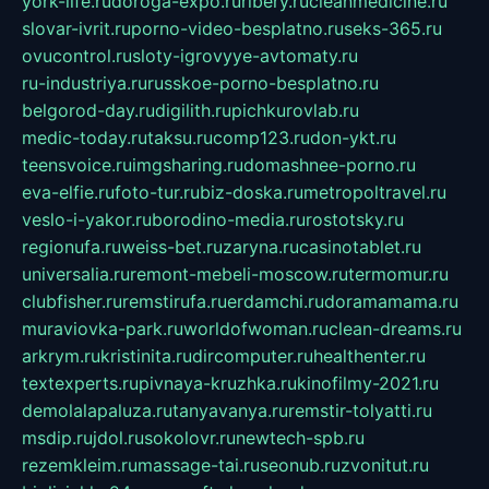
york-life.ru
doroga-expo.ru
ribery.ru
cleanmedicine.ru
slovar-ivrit.ru
porno-video-besplatno.ru
seks-365.ru
ovucontrol.ru
sloty-igrovyye-avtomaty.ru
ru-industriya.ru
russkoe-porno-besplatno.ru
belgorod-day.ru
digilith.ru
pichkurovlab.ru
medic-today.ru
taksu.ru
comp123.ru
don-ykt.ru
teensvoice.ru
imgsharing.ru
domashnee-porno.ru
eva-elfie.ru
foto-tur.ru
biz-doska.ru
metropoltravel.ru
veslo-i-yakor.ru
borodino-media.ru
rostotsky.ru
regionufa.ru
weiss-bet.ru
zaryna.ru
casinotablet.ru
universalia.ru
remont-mebeli-moscow.ru
termomur.ru
clubfisher.ru
remstirufa.ru
erdamchi.ru
doramamama.ru
muraviovka-park.ru
worldofwoman.ru
clean-dreams.ru
arkrym.ru
kristinita.ru
dircomputer.ru
healthenter.ru
textexperts.ru
pivnaya-kruzhka.ru
kinofilmy-2021.ru
demolalapaluza.ru
tanyavanya.ru
remstir-tolyatti.ru
msdip.ru
jdol.ru
sokolovr.ru
newtech-spb.ru
rezemkleim.ru
massage-tai.ru
seonub.ru
zvonitut.ru