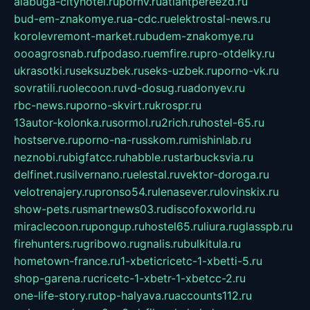
alabuga-cityhotel.ru
pornv.ru
atlantpereezd.ru
bud-em-znakomye.ru
a-cdc.ru
elektrostal-news.ru
korolevremont-market.ru
budem-znakomye.ru
oooagrosnab.ru
fpodaso.ru
emfire.ru
pro-otdelky.ru
ukrasotki.ru
seksuzbek.ru
seks-uzbek.ru
porno-vk.ru
sovratili.ru
olecoon.ru
vd-dosug.ru
adonyev.ru
rbc-news.ru
porno-skvirt.ru
krospr.ru
13autor-kolonka.ru
sormol.ru
2rich.ru
hostel-65.ru
hostserve.ru
porno-na-russkom.ru
mishinlab.ru
neznobi.ru
bigfatcc.ru
habble.ru
starbucksvia.ru
delfinet.ru
silvernano.ru
elestal.ru
vektor-doroga.ru
velotrenajery.ru
pronso54.ru
lenasever.ru
lovinskix.ru
show-pets.ru
smartnews03.ru
discofoxworld.ru
miraclecoon.ru
pongup.ru
hostel65.ru
liura.ru
glasspb.ru
firehunters.ru
gribowo.ru
gnalis.ru
bulkitula.ru
hometown-france.ru
1-xbeticricetc-1-xbetti-5.ru
shop-garena.ru
cricetc-1-xbetr-1-xbetcc-2.ru
one-life-story.ru
top-halyava.ru
accounts112.ru