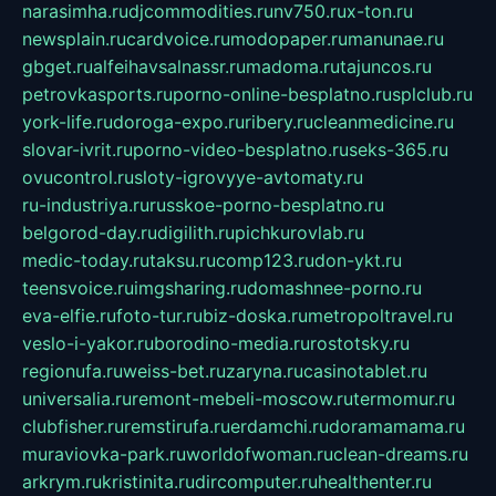
narasimha.ru
djcommodities.ru
nv750.ru
x-ton.ru
newsplain.ru
cardvoice.ru
modopaper.ru
manunae.ru
gbget.ru
alfeihavsalnassr.ru
madoma.ru
tajuncos.ru
petrovkasports.ru
porno-online-besplatno.ru
splclub.ru
york-life.ru
doroga-expo.ru
ribery.ru
cleanmedicine.ru
slovar-ivrit.ru
porno-video-besplatno.ru
seks-365.ru
ovucontrol.ru
sloty-igrovyye-avtomaty.ru
ru-industriya.ru
russkoe-porno-besplatno.ru
belgorod-day.ru
digilith.ru
pichkurovlab.ru
medic-today.ru
taksu.ru
comp123.ru
don-ykt.ru
teensvoice.ru
imgsharing.ru
domashnee-porno.ru
eva-elfie.ru
foto-tur.ru
biz-doska.ru
metropoltravel.ru
veslo-i-yakor.ru
borodino-media.ru
rostotsky.ru
regionufa.ru
weiss-bet.ru
zaryna.ru
casinotablet.ru
universalia.ru
remont-mebeli-moscow.ru
termomur.ru
clubfisher.ru
remstirufa.ru
erdamchi.ru
doramamama.ru
muraviovka-park.ru
worldofwoman.ru
clean-dreams.ru
arkrym.ru
kristinita.ru
dircomputer.ru
healthenter.ru