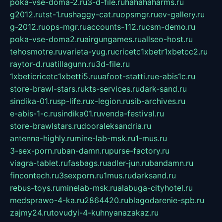
poka-vse-doma-2.ru
3-d-file.ru
hahahaharms.ru
g2012.ru
tst-1.ru
shaggy-cat.ru
opsmgr.ru
ev-gallery.ru
g-2012.ru
ops-mgr.ru
accounts-112.ru
csm-demo.ru
poka-vse-doma2.ru
airgungames.ru
allseo-host.ru
tehosmotre.ru
varieta-yug.ru
cricetc1xbetr1xbetcc2.ru
raytor-d.ru
atillagunn.ru
3d-file.ru
1xbeticricetc1xbetti5.ru
uafoot-statti.ru
e-abis1c.ru
store-brawl-stars.ru
kts-services.ru
dark-sand.ru
sindika-01.ru
sp-life.ru
x-legion.ru
sib-archives.ru
e-abis-1-c.ru
sindika01.ru
venda-festival.ru
store-brawlstars.ru
dooraleksandria.ru
antenna-highly.ru
mine-lab-msk.ru
1-mus.ru
3-sex-porn.ru
ban-damn.ru
purse-factory.ru
viagra-tablet.ru
fasbags.ru
adler-jun.ru
bandamn.ru
fincontech.ru
3sexporn.ru
1mus.ru
darksand.ru
rebus-toys.ru
minelab-msk.ru
alabuga-cityhotel.ru
medsprawo-4-ka.ru
2864420.ru
blagodarenie-spb.ru
zajmy24.ru
tovudyi-4-kuhnyanazakaz.ru