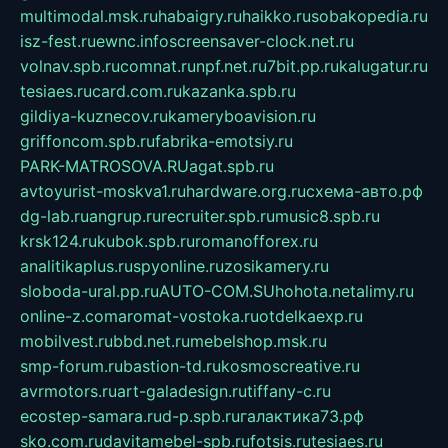
multimodal.msk.ru
habaigry.ru
haikko.ru
sobakopedia.ru
isz-fest.ru
ewnc.info
screensaver-clock.net.ru
volnav.spb.ru
comnat.ru
npf.net.ru
7bit.pp.ru
kalugatur.ru
tesiaes.ru
card.com.ru
kazanka.spb.ru
gildiya-kuznecov.ru
kameryboavision.ru
griffoncom.spb.ru
fabrika-emotsiy.ru
PARK-MATROSOVA.RU
agat.spb.ru
avtoyurist-moskva1.ru
hardware.org.ru
схема-авто.рф
dg-lab.ru
angrup.ru
recruiter.spb.ru
music8.spb.ru
krsk124.ru
kubok.spb.ru
romanofforex.ru
analitikaplus.ru
spyonline.ru
zosikamery.ru
sloboda-ural.pp.ru
AUTO-COM.SU
hohota.net
alimy.ru
online-z.com
aromat-vostoka.ru
otdelkaexp.ru
mobilvest.ru
bbd.net.ru
mebelshop.msk.ru
smp-forum.ru
bastion-td.ru
kosmoscreative.ru
avrmotors.ru
art-galadesign.ru
tiffany-c.ru
ecostep-samara.ru
d-p.spb.ru
галактика73.рф
sko.com.ru
davitamebel-spb.ru
fotsis.ru
tesiaes.ru