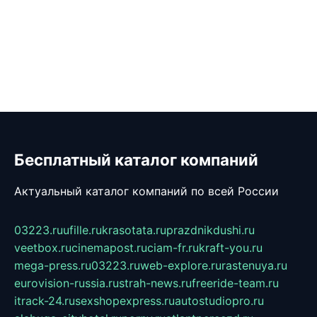
Бесплатный каталог компаний
Актуальный каталог компаний по всей России
03223.ru
ufille.ru
krasotata.ru
prazdnikdushi.ru
veetbox.ru
cinemapost.ru
ciam-fr.ru
kraft-you.ru
mega-press.ru
03223.ru
web-explore.ru
rastenuya.ru
eurovision-russia.ru
strah-news.ru
freeride-team.ru
itrack-24.ru
sexshopexpress.ru
autostudiopro.ru