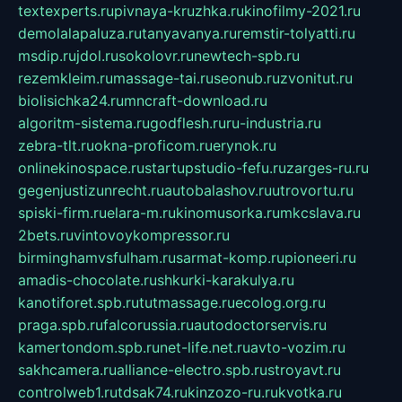
textexperts.ru
pivnaya-kruzhka.ru
kinofilmy-2021.ru
demolalapaluza.ru
tanyavanya.ru
remstir-tolyatti.ru
msdip.ru
jdol.ru
sokolovr.ru
newtech-spb.ru
rezemkleim.ru
massage-tai.ru
seonub.ru
zvonitut.ru
biolisichka24.ru
mncraft-download.ru
algoritm-sistema.ru
godflesh.ru
ru-industria.ru
zebra-tlt.ru
okna-proficom.ru
erynok.ru
onlinekinospace.ru
startupstudio-fefu.ru
zarges-ru.ru
gegenjustizunrecht.ru
autobalashov.ru
utrovortu.ru
spiski-firm.ru
elara-m.ru
kinomusorka.ru
mkcslava.ru
2bets.ru
vintovoykompressor.ru
birminghamvsfulham.ru
sarmat-komp.ru
pioneeri.ru
amadis-chocolate.ru
shkurki-karakulya.ru
kanotiforet.spb.ru
tutmassage.ru
ecolog.org.ru
praga.spb.ru
falcorussia.ru
autodoctorservis.ru
kamertondom.spb.ru
net-life.net.ru
avto-vozim.ru
sakhcamera.ru
alliance-electro.spb.ru
stroyavt.ru
controlweb1.ru
tdsak74.ru
kinzozo-ru.ru
kvotka.ru