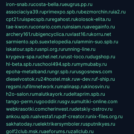
iron-snab.ru
costa-bella.ru
eugrus.pp.ru
associaciya39.ru
primexpo.spb.ru
bezmorchin.ru
ia2.ru
cpt21.ru
ispecspb.ru
regahost.ru
kolosok-elita.ru
tae-kwon.ru
consrio.com.ru
insiam.ru
avegainfo.ru
archery161.ru
bigencyclica.ru
vlast16.ru
korru.net
sarmiento.spb.su
extelopedia.ru
lammin-suo.spb.ru
iskatour.spb.ru
snpi.org.ru
running-line.ru
krygeva-spa.ru
chel.net.ru
rust-loco.ru
dugshop.ru
hl-beta.spb.ru
school494.spb.ru
mymubaby.ru
epoha-metalband.ru
ngr.spb.ru
rusgosnews.com
dieselvostok.ru
24hostel.msk.ru
w-dev.ru
f-ship.ru
regsmi.ru
filmnetwork.ru
malinasp.ru
kinosvin.ru
h2o-salon.ru
malutkayork.ru
deltaprim.spb.ru
tango-perm.ru
gooddir.ru
sgv.su
multiki-online.com
webkrasotki.com
cherinvest.ru
detskiy-ostrov.ru
ankou.spb.ru
alvesta1.ru
pdf-creator.ru
nix-files.org.ru
sakhatoday.ru
elektrikersymboler.ru
sputnikyes.ru
golf2club.msk.ru
aeforums.ru
zallclub.ru