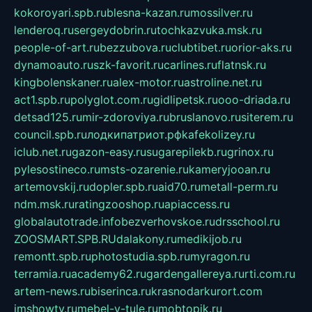
kokoroyari.spb.ru
blesna-kazan.ru
mossilver.ru
lenderoq.ru
sergeydobrin.ru
tochkazvuka.msk.ru
people-of-art.ru
bezzubova.ru
clubtibet.ru
orior-aks.ru
dynamoauto.ru
szk-favorit.ru
carlines.ru
flatnsk.ru
kingbolenskaner.ru
alex-motor.ru
astroline.net.ru
act1.spb.ru
polyglot.com.ru
gidlipetsk.ru
ooo-driada.ru
detsad125.ru
mir-zdoroviya.ru
bruslanovo.ru
siterem.ru
council.spb.ru
лодкипатриот.рф
kafekolizey.ru
iclub.net.ru
gazon-easy.ru
sugarepilekb.ru
grinox.ru
pylesostineco.ru
msts-ozarenie.ru
kameryjooan.ru
artemovskij.ru
dopler.spb.ru
aid70.ru
metall-perm.ru
ndm.msk.ru
ratingzooshop.ru
apiaccess.ru
globalautotrade.info
bezverhovskoe.ru
drsschool.ru
ZOOSMART.SPB.RU
dalakony.ru
medikijob.ru
remontt.spb.ru
photostudia.spb.ru
myragon.ru
terramia.ru
academy62.ru
gardengallereya.ru
rti.com.ru
artem-news.ru
biserinca.ru
krasnodarkurort.com
imshowtv.ru
mebel-v-tule.ru
mobtopik.ru