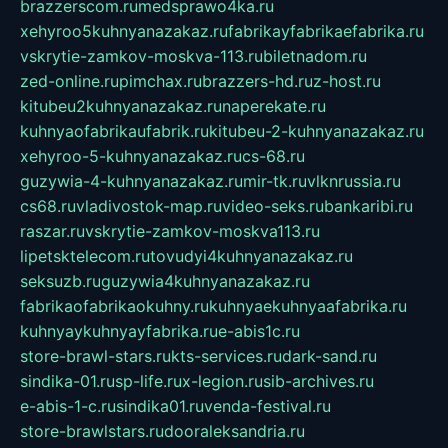
brazzerscom.ru
medsprawo4ka.ru
xehyroo5kuhnyanazakaz.ru
fabrikayfabrikaefabrika.ru
vskrytie-zamkov-moskva-113.ru
biletnadom.ru
zed-online.ru
pimchax.ru
brazzers-hd.ru
z-host.ru
kitubeu2kuhnyanazakaz.ru
naperekate.ru
kuhnyaofabrikaufabrik.ru
kitubeu-2-kuhnyanazakaz.ru
xehyroo-5-kuhnyanazakaz.ru
cs-68.ru
guzywia-4-kuhnyanazakaz.ru
mir-tk.ru
vlknrussia.ru
cs68.ru
vladivostok-map.ru
video-seks.ru
bankaribi.ru
raszar.ru
vskrytie-zamkov-moskva113.ru
lipetsktelecom.ru
tovudyi4kuhnyanazakaz.ru
seksuzb.ru
guzywia4kuhnyanazakaz.ru
fabrikaofabrikaokuhny.ru
kuhnyaekuhnyaafabrika.ru
kuhnyaykuhnyayfabrika.ru
e-abis1c.ru
store-brawl-stars.ru
kts-services.ru
dark-sand.ru
sindika-01.ru
sp-life.ru
x-legion.ru
sib-archives.ru
e-abis-1-c.ru
sindika01.ru
venda-festival.ru
store-brawlstars.ru
dooraleksandria.ru