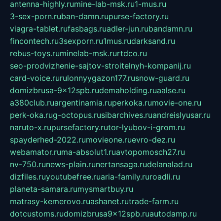
antenna-highly.ru
mine-lab-msk.ru
1-mus.ru
3-sex-porn.ru
ban-damn.ru
purse-factory.ru
viagra-tablet.ru
fasbags.ru
adler-jun.ru
bandamn.ru
fincontech.ru
3sexporn.ru
1mus.ru
darksand.ru
rebus-toys.ru
minelab-msk.ru
rtdco.ru
seo-prodvizhenie-sajtov-stroitelnyh-kompanij.ru
card-voice.ru
rulonnyygazon177.ru
snow-guard.ru
domizbrusa-9x12spb.ru
demaholding.ru
aalse.ru
a380club.ru
argentinamia.ru
perkoka.ru
movie-one.ru
perk-oka.ru
g-octopus.ru
sibarchives.ru
andreislyusar.ru
naruto-x.ru
pursefactory.ru
tor-lyubov-i-grom.ru
spayderhed-2022.ru
movieone.ru
evro-dez.ru
webamator.ru
ma-absolut1.ru
avtopomosch27.ru
nv-750.ru
news-plain.ru
nertansaga.ru
delanalad.ru
dizfiles.ru
youtubefree.ru
aria-family.ru
roadli.ru
planeta-samara.ru
mysmartbuy.ru
matrasy-kemerovo.ru
ashanet.ru
trade-farm.ru
dotcustoms.ru
domizbrusa9x12spb.ru
autodamp.ru