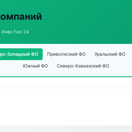
компаний
 Инфо Fast 24
ро-Западный ФО
Приволжский ФО
Уральский ФО
Южный ФО
Северо-Кавказский ФО