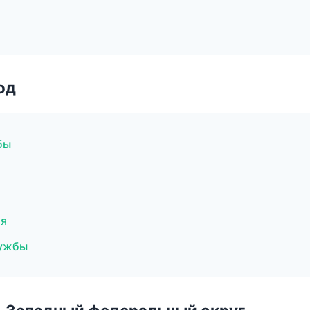
од
бы
ия
лужбы