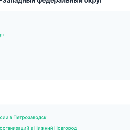
о-Западный федеральный округ
рг
д
нсии в Петрозаводск
 организаций в Нижний Новгород