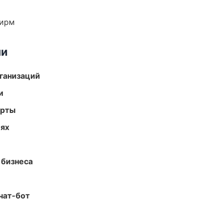
фирм
ми
ганизаций
и
арты
иях
 бизнеса
чат-бот