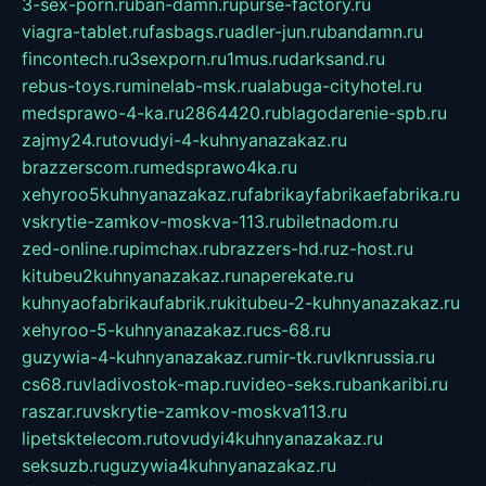
3-sex-porn.ru
ban-damn.ru
purse-factory.ru
viagra-tablet.ru
fasbags.ru
adler-jun.ru
bandamn.ru
fincontech.ru
3sexporn.ru
1mus.ru
darksand.ru
rebus-toys.ru
minelab-msk.ru
alabuga-cityhotel.ru
medsprawo-4-ka.ru
2864420.ru
blagodarenie-spb.ru
zajmy24.ru
tovudyi-4-kuhnyanazakaz.ru
brazzerscom.ru
medsprawo4ka.ru
xehyroo5kuhnyanazakaz.ru
fabrikayfabrikaefabrika.ru
vskrytie-zamkov-moskva-113.ru
biletnadom.ru
zed-online.ru
pimchax.ru
brazzers-hd.ru
z-host.ru
kitubeu2kuhnyanazakaz.ru
naperekate.ru
kuhnyaofabrikaufabrik.ru
kitubeu-2-kuhnyanazakaz.ru
xehyroo-5-kuhnyanazakaz.ru
cs-68.ru
guzywia-4-kuhnyanazakaz.ru
mir-tk.ru
vlknrussia.ru
cs68.ru
vladivostok-map.ru
video-seks.ru
bankaribi.ru
raszar.ru
vskrytie-zamkov-moskva113.ru
lipetsktelecom.ru
tovudyi4kuhnyanazakaz.ru
seksuzb.ru
guzywia4kuhnyanazakaz.ru