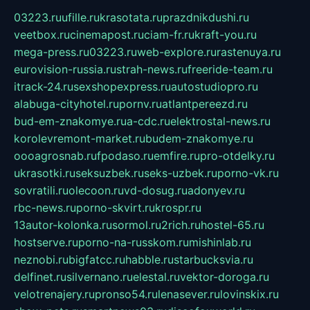
03223.ru
ufille.ru
krasotata.ru
prazdnikdushi.ru
veetbox.ru
cinemapost.ru
ciam-fr.ru
kraft-you.ru
mega-press.ru
03223.ru
web-explore.ru
rastenuya.ru
eurovision-russia.ru
strah-news.ru
freeride-team.ru
itrack-24.ru
sexshopexpress.ru
autostudiopro.ru
alabuga-cityhotel.ru
pornv.ru
atlantpereezd.ru
bud-em-znakomye.ru
a-cdc.ru
elektrostal-news.ru
korolevremont-market.ru
budem-znakomye.ru
oooagrosnab.ru
fpodaso.ru
emfire.ru
pro-otdelky.ru
ukrasotki.ru
seksuzbek.ru
seks-uzbek.ru
porno-vk.ru
sovratili.ru
olecoon.ru
vd-dosug.ru
adonyev.ru
rbc-news.ru
porno-skvirt.ru
krospr.ru
13autor-kolonka.ru
sormol.ru
2rich.ru
hostel-65.ru
hostserve.ru
porno-na-russkom.ru
mishinlab.ru
neznobi.ru
bigfatcc.ru
habble.ru
starbucksvia.ru
delfinet.ru
silvernano.ru
elestal.ru
vektor-doroga.ru
velotrenajery.ru
pronso54.ru
lenasever.ru
lovinskix.ru