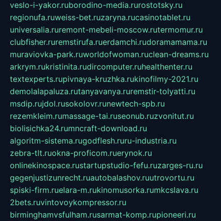
veslo-i-yakor.ru
borodino-media.ru
rostotsky.ru
regionufa.ru
weiss-bet.ru
zaryna.ru
casinotablet.ru
universalia.ru
remont-mebeli-moscow.ru
termomur.ru
clubfisher.ru
remstirufa.ru
erdamchi.ru
doramamama.ru
muraviovka-park.ru
worldofwoman.ru
clean-dreams.ru
arkrym.ru
kristinita.ru
dircomputer.ru
healthenter.ru
textexperts.ru
pivnaya-kruzhka.ru
kinofilmy-2021.ru
demolalapaluza.ru
tanyavanya.ru
remstir-tolyatti.ru
msdip.ru
jdol.ru
sokolovr.ru
newtech-spb.ru
rezemkleim.ru
massage-tai.ru
seonub.ru
zvonitut.ru
biolisichka24.ru
mncraft-download.ru
algoritm-sistema.ru
godflesh.ru
ru-industria.ru
zebra-tlt.ru
okna-proficom.ru
erynok.ru
onlinekinospace.ru
startupstudio-fefu.ru
zarges-ru.ru
gegenjustizunrecht.ru
autobalashov.ru
utrovortu.ru
spiski-firm.ru
elara-m.ru
kinomusorka.ru
mkcslava.ru
2bets.ru
vintovoykompressor.ru
birminghamvsfulham.ru
sarmat-komp.ru
pioneeri.ru