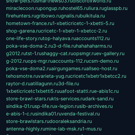
show-pets.ru
smartnews03.ru
discofoxworld.ru
miraclecoon.ru
pongup.ru
hostel65.ru
liura.ru
glasspb.ru
firehunters.ru
gribowo.ru
gnalis.ru
bulkitula.ru
hometown-france.ru
1-xbeticricetc-1-xbetti-5.ru
shop-garena.ru
cricetc-1-xbetr-1-xbetcc-2.ru
one-life-story.ru
top-halyava.ru
accounts112.ru
poka-vse-doma-2.ru
3-d-file.ru
hahahaharms.ru
g2012.ru
tst-1.ru
shaggy-cat.ru
opsmgr.ru
ev-gallery.ru
g-2012.ru
ops-mgr.ru
accounts-112.ru
csm-demo.ru
poka-vse-doma2.ru
airgungames.ru
allseo-host.ru
tehosmotre.ru
varieta-yug.ru
cricetc1xbetr1xbetcc2.ru
raytor-d.ru
atillagunn.ru
3d-file.ru
1xbeticricetc1xbetti5.ru
uafoot-statti.ru
e-abis1c.ru
store-brawl-stars.ru
kts-services.ru
dark-sand.ru
sindika-01.ru
sp-life.ru
x-legion.ru
sib-archives.ru
e-abis-1-c.ru
sindika01.ru
venda-festival.ru
store-brawlstars.ru
dooraleksandria.ru
antenna-highly.ru
mine-lab-msk.ru
1-mus.ru