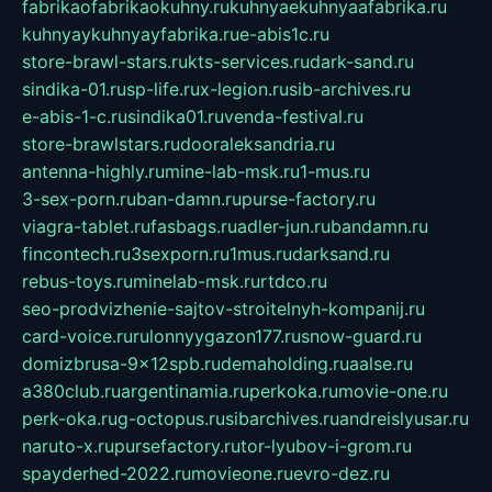
fabrikaofabrikaokuhny.ru
kuhnyaekuhnyaafabrika.ru
kuhnyaykuhnyayfabrika.ru
e-abis1c.ru
store-brawl-stars.ru
kts-services.ru
dark-sand.ru
sindika-01.ru
sp-life.ru
x-legion.ru
sib-archives.ru
e-abis-1-c.ru
sindika01.ru
venda-festival.ru
store-brawlstars.ru
dooraleksandria.ru
antenna-highly.ru
mine-lab-msk.ru
1-mus.ru
3-sex-porn.ru
ban-damn.ru
purse-factory.ru
viagra-tablet.ru
fasbags.ru
adler-jun.ru
bandamn.ru
fincontech.ru
3sexporn.ru
1mus.ru
darksand.ru
rebus-toys.ru
minelab-msk.ru
rtdco.ru
seo-prodvizhenie-sajtov-stroitelnyh-kompanij.ru
card-voice.ru
rulonnyygazon177.ru
snow-guard.ru
domizbrusa-9x12spb.ru
demaholding.ru
aalse.ru
a380club.ru
argentinamia.ru
perkoka.ru
movie-one.ru
perk-oka.ru
g-octopus.ru
sibarchives.ru
andreislyusar.ru
naruto-x.ru
pursefactory.ru
tor-lyubov-i-grom.ru
spayderhed-2022.ru
movieone.ru
evro-dez.ru