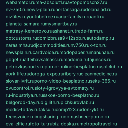
webamator.ru
ma-absolut1.ru
avtopomosch27.ru
nv-750.ru
news-plain.ru
nertansaga.ru
delanalad.ru
dizfiles.ru
youtubefree.ru
aria-family.ru
roadli.ru
planeta-samara.ru
mysmartbuy.ru
matrasy-kemerovo.ru
ashanet.ru
trade-farm.ru
dotcustoms.ru
domizbrusa9x12spb.ru
autodamp.ru
narasimha.ru
djcommodities.ru
nv750.ru
x-ton.ru
newsplain.ru
cardvoice.ru
modopaper.ru
manunae.ru
gbget.ru
alfeihavsalnassr.ru
madoma.ru
tajuncos.ru
petrovkasports.ru
porno-online-besplatno.ru
splclub.ru
york-life.ru
doroga-expo.ru
ribery.ru
cleanmedicine.ru
slovar-ivrit.ru
porno-video-besplatno.ru
seks-365.ru
ovucontrol.ru
sloty-igrovyye-avtomaty.ru
ru-industriya.ru
russkoe-porno-besplatno.ru
belgorod-day.ru
digilith.ru
pichkurovlab.ru
medic-today.ru
taksu.ru
comp123.ru
don-ykt.ru
teensvoice.ru
imgsharing.ru
domashnee-porno.ru
eva-elfie.ru
foto-tur.ru
biz-doska.ru
metropoltravel.ru