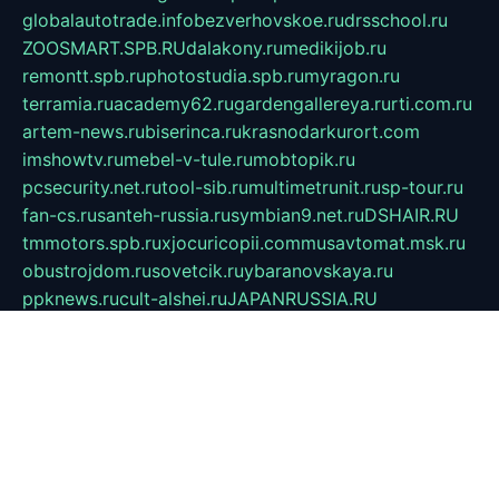
globalautotrade.info
bezverhovskoe.ru
drsschool.ru
ZOOSMART.SPB.RU
dalakony.ru
medikijob.ru
remontt.spb.ru
photostudia.spb.ru
myragon.ru
terramia.ru
academy62.ru
gardengallereya.ru
rti.com.ru
artem-news.ru
biserinca.ru
krasnodarkurort.com
imshowtv.ru
mebel-v-tule.ru
mobtopik.ru
pcsecurity.net.ru
tool-sib.ru
multimetrunit.ru
sp-tour.ru
fan-cs.ru
santeh-russia.ru
symbian9.net.ru
DSHAIR.RU
tmmotors.spb.ru
xjocuricopii.com
musavtomat.msk.ru
obustrojdom.ru
sovetcik.ru
ybaranovskaya.ru
ppknews.ru
cult-alshei.ru
JAPANRUSSIA.RU
proekciyamebel.ru
imper-finans.ru
rim.org.ru
glamourai.ru
brassminus.ru
zabor-pro.ru
ftn.pp.ru
dorogoe58.ru
laimengpacker.ru
kuzova-zapchasti.ru
sageerp.ru
taxodrom.ru
dsrazvitie.ru
hardcity.net.ru
ratinghomegames.ru
topservice25.ru
gubernyan.ru
gtglasslined.ru
ii4.ru
tssport.spb.ru
andorra24.com
blackwallstreet.ru
oboimos.ru
optim-doors.com.ru