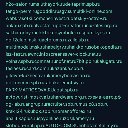
h2o-salon.ru
malutkayork.ru
deltaprim.spb.ru
tango-perm.ru
gooddir.ru
sgv.su
multiki-online.com
webkrasotki.com
cherinvest.ru
detskiy-ostrov.ru
ankou.spb.ru
alvesta1.ru
pdf-creator.ru
nix-files.org.ru
sakhatoday.ru
elektrikersymboler.ru
sputnikyes.ru
golf2club.msk.ru
aeforums.ru
zallclub.ru
multimodal.msk.ru
habaigry.ru
haikko.ru
sobakopedia.ru
isz-fest.ru
ewnc.info
screensaver-clock.net.ru
volnav.spb.ru
comnat.ru
npf.net.ru
7bit.pp.ru
kalugatur.ru
tesiaes.ru
card.com.ru
kazanka.spb.ru
gildiya-kuznecov.ru
kameryboavision.ru
griffoncom.spb.ru
fabrika-emotsiy.ru
PARK-MATROSOVA.RU
agat.spb.ru
avtoyurist-moskva1.ru
hardware.org.ru
схема-авто.рф
dg-lab.ru
angrup.ru
recruiter.spb.ru
music8.spb.ru
krsk124.ru
kubok.spb.ru
romanofforex.ru
analitikaplus.ru
spyonline.ru
zosikamery.ru
sloboda-ural.pp.ru
AUTO-COM.SU
hohota.net
alimy.ru