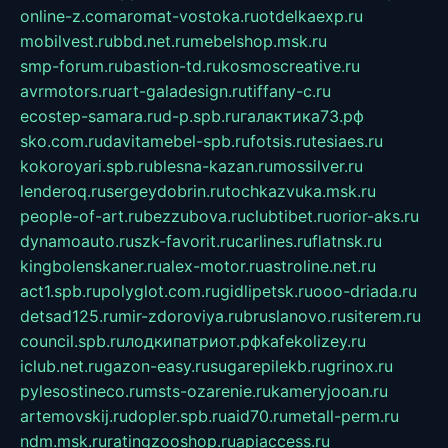
online-z.com
aromat-vostoka.ru
otdelkaexp.ru
mobilvest.ru
bbd.net.ru
mebelshop.msk.ru
smp-forum.ru
bastion-td.ru
kosmoscreative.ru
avrmotors.ru
art-galadesign.ru
tiffany-c.ru
ecostep-samara.ru
d-p.spb.ru
галактика73.рф
sko.com.ru
davitamebel-spb.ru
fotsis.ru
tesiaes.ru
kokoroyari.spb.ru
blesna-kazan.ru
mossilver.ru
lenderoq.ru
sergeydobrin.ru
tochkazvuka.msk.ru
people-of-art.ru
bezzubova.ru
clubtibet.ru
orior-aks.ru
dynamoauto.ru
szk-favorit.ru
carlines.ru
flatnsk.ru
kingbolenskaner.ru
alex-motor.ru
astroline.net.ru
act1.spb.ru
polyglot.com.ru
gidlipetsk.ru
ooo-driada.ru
detsad125.ru
mir-zdoroviya.ru
bruslanovo.ru
siterem.ru
council.spb.ru
лодкипатриот.рф
kafekolizey.ru
iclub.net.ru
gazon-easy.ru
sugarepilekb.ru
grinox.ru
pylesostineco.ru
msts-ozarenie.ru
kameryjooan.ru
artemovskij.ru
dopler.spb.ru
aid70.ru
metall-perm.ru
ndm.msk.ru
ratingzooshop.ru
apiaccess.ru