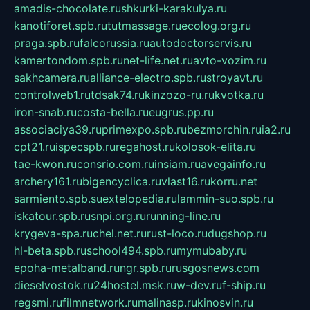
amadis-chocolate.ru
shkurki-karakulya.ru
kanotiforet.spb.ru
tutmassage.ru
ecolog.org.ru
praga.spb.ru
falcorussia.ru
autodoctorservis.ru
kamertondom.spb.ru
net-life.net.ru
avto-vozim.ru
sakhcamera.ru
alliance-electro.spb.ru
stroyavt.ru
controlweb1.ru
tdsak74.ru
kinzozo-ru.ru
kvotka.ru
iron-snab.ru
costa-bella.ru
eugrus.pp.ru
associaciya39.ru
primexpo.spb.ru
bezmorchin.ru
ia2.ru
cpt21.ru
ispecspb.ru
regahost.ru
kolosok-elita.ru
tae-kwon.ru
consrio.com.ru
insiam.ru
avegainfo.ru
archery161.ru
bigencyclica.ru
vlast16.ru
korru.net
sarmiento.spb.su
extelopedia.ru
lammin-suo.spb.ru
iskatour.spb.ru
snpi.org.ru
running-line.ru
krygeva-spa.ru
chel.net.ru
rust-loco.ru
dugshop.ru
hl-beta.spb.ru
school494.spb.ru
mymubaby.ru
epoha-metalband.ru
ngr.spb.ru
rusgosnews.com
dieselvostok.ru
24hostel.msk.ru
w-dev.ru
f-ship.ru
regsmi.ru
filmnetwork.ru
malinasp.ru
kinosvin.ru