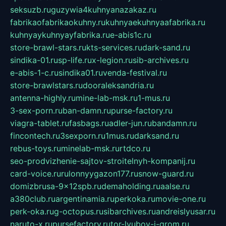
seksuzb.ru
guzywia4kuhnyanazakaz.ru
fabrikaofabrikaokuhny.ru
kuhnyaekuhnyaafabrika.ru
kuhnyaykuhnyayfabrika.ru
e-abis1c.ru
store-brawl-stars.ru
kts-services.ru
dark-sand.ru
sindika-01.ru
sp-life.ru
x-legion.ru
sib-archives.ru
e-abis-1-c.ru
sindika01.ru
venda-festival.ru
store-brawlstars.ru
dooraleksandria.ru
antenna-highly.ru
mine-lab-msk.ru
1-mus.ru
3-sex-porn.ru
ban-damn.ru
purse-factory.ru
viagra-tablet.ru
fasbags.ru
adler-jun.ru
bandamn.ru
fincontech.ru
3sexporn.ru
1mus.ru
darksand.ru
rebus-toys.ru
minelab-msk.ru
rtdco.ru
seo-prodvizhenie-sajtov-stroitelnyh-kompanij.ru
card-voice.ru
rulonnyygazon177.ru
snow-guard.ru
domizbrusa-9x12spb.ru
demaholding.ru
aalse.ru
a380club.ru
argentinamia.ru
perkoka.ru
movie-one.ru
perk-oka.ru
g-octopus.ru
sibarchives.ru
andreislyusar.ru
naruto-x.ru
pursefactory.ru
tor-lyubov-i-grom.ru