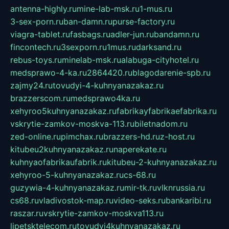
antenna-highly.ru
mine-lab-msk.ru
1-mus.ru
3-sex-porn.ru
ban-damn.ru
purse-factory.ru
viagra-tablet.ru
fasbags.ru
adler-jun.ru
bandamn.ru
fincontech.ru
3sexporn.ru
1mus.ru
darksand.ru
rebus-toys.ru
minelab-msk.ru
alabuga-cityhotel.ru
medsprawo-4-ka.ru
2864420.ru
blagodarenie-spb.ru
zajmy24.ru
tovudyi-4-kuhnyanazakaz.ru
brazzerscom.ru
medsprawo4ka.ru
xehyroo5kuhnyanazakaz.ru
fabrikayfabrikaefabrika.ru
vskrytie-zamkov-moskva-113.ru
biletnadom.ru
zed-online.ru
pimchax.ru
brazzers-hd.ru
z-host.ru
kitubeu2kuhnyanazakaz.ru
naperekate.ru
kuhnyaofabrikaufabrik.ru
kitubeu-2-kuhnyanazakaz.ru
xehyroo-5-kuhnyanazakaz.ru
cs-68.ru
guzywia-4-kuhnyanazakaz.ru
mir-tk.ru
vlknrussia.ru
cs68.ru
vladivostok-map.ru
video-seks.ru
bankaribi.ru
raszar.ru
vskrytie-zamkov-moskva113.ru
lipetsktelecom.ru
tovudyi4kuhnyanazakaz.ru