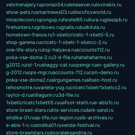
velotrenajery.ru
pronso54.ru
lenasever.ru
lovinskix.ru
show-pets.ru
smartnews03.ru
discofoxworld.ru
miraclecoon.ru
pongup.ru
hostel65.ru
liura.ru
glasspb.ru
firehunters.ru
gribowo.ru
gnalis.ru
bulkitula.ru
hometown-france.ru
1-xbeticricetc-1-xbetti-5.ru
shop-garena.ru
cricetc-1-xbetr-1-xbetcc-2.ru
one-life-story.ru
top-halyava.ru
accounts112.ru
poka-vse-doma-2.ru
3-d-file.ru
hahahaharms.ru
g2012.ru
tst-1.ru
shaggy-cat.ru
opsmgr.ru
ev-gallery.ru
g-2012.ru
ops-mgr.ru
accounts-112.ru
csm-demo.ru
poka-vse-doma2.ru
airgungames.ru
allseo-host.ru
tehosmotre.ru
varieta-yug.ru
cricetc1xbetr1xbetcc2.ru
raytor-d.ru
atillagunn.ru
3d-file.ru
1xbeticricetc1xbetti5.ru
uafoot-statti.ru
e-abis1c.ru
store-brawl-stars.ru
kts-services.ru
dark-sand.ru
sindika-01.ru
sp-life.ru
x-legion.ru
sib-archives.ru
e-abis-1-c.ru
sindika01.ru
venda-festival.ru
store-brawlstars.ru
dooraleksandria.ru