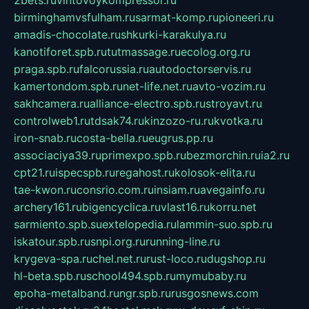
birminghamvsfulham.ru
sarmat-komp.ru
pioneeri.ru
amadis-chocolate.ru
shkurki-karakulya.ru
kanotiforet.spb.ru
tutmassage.ru
ecolog.org.ru
praga.spb.ru
falcorussia.ru
autodoctorservis.ru
kamertondom.spb.ru
net-life.net.ru
avto-vozim.ru
sakhcamera.ru
alliance-electro.spb.ru
stroyavt.ru
controlweb1.ru
tdsak74.ru
kinzozo-ru.ru
kvotka.ru
iron-snab.ru
costa-bella.ru
eugrus.pp.ru
associaciya39.ru
primexpo.spb.ru
bezmorchin.ru
ia2.ru
cpt21.ru
ispecspb.ru
regahost.ru
kolosok-elita.ru
tae-kwon.ru
consrio.com.ru
insiam.ru
avegainfo.ru
archery161.ru
bigencyclica.ru
vlast16.ru
korru.net
sarmiento.spb.su
extelopedia.ru
lammin-suo.spb.ru
iskatour.spb.ru
snpi.org.ru
running-line.ru
krygeva-spa.ru
chel.net.ru
rust-loco.ru
dugshop.ru
hl-beta.spb.ru
school494.spb.ru
mymubaby.ru
epoha-metalband.ru
ngr.spb.ru
rusgosnews.com