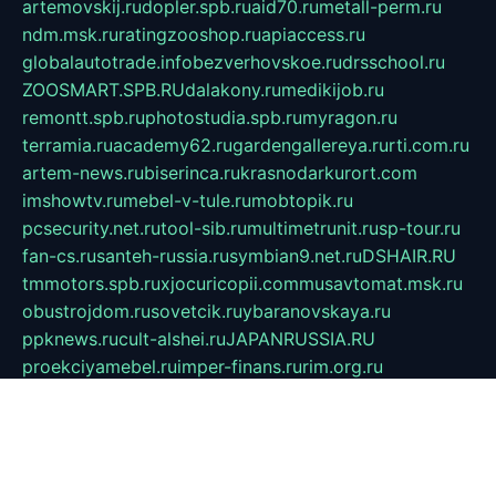
artemovskij.ru
dopler.spb.ru
aid70.ru
metall-perm.ru
ndm.msk.ru
ratingzooshop.ru
apiaccess.ru
globalautotrade.info
bezverhovskoe.ru
drsschool.ru
ZOOSMART.SPB.RU
dalakony.ru
medikijob.ru
remontt.spb.ru
photostudia.spb.ru
myragon.ru
terramia.ru
academy62.ru
gardengallereya.ru
rti.com.ru
artem-news.ru
biserinca.ru
krasnodarkurort.com
imshowtv.ru
mebel-v-tule.ru
mobtopik.ru
pcsecurity.net.ru
tool-sib.ru
multimetrunit.ru
sp-tour.ru
fan-cs.ru
santeh-russia.ru
symbian9.net.ru
DSHAIR.RU
tmmotors.spb.ru
xjocuricopii.com
musavtomat.msk.ru
obustrojdom.ru
sovetcik.ru
ybaranovskaya.ru
ppknews.ru
cult-alshei.ru
JAPANRUSSIA.RU
proekciyamebel.ru
imper-finans.ru
rim.org.ru
glamourai.ru
brassminus.ru
zabor-pro.ru
ftn.pp.ru
dorogoe58.ru
laimengpacker.ru
kuzova-zapchasti.ru
sageerp.ru
taxodrom.ru
dsrazvitie.ru
hardcity.net.ru
ratinghomegames.ru
topservice25.ru
gubernyan.ru