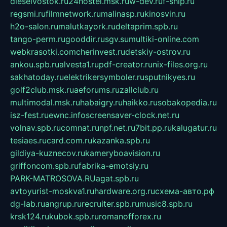
dieselvostok.ru
24hostel.msk.ru
w-dev.ru
f-ship.ru
regsmi.ru
filmnetwork.ru
malinasp.ru
kinosvin.ru
h2o-salon.ru
malutkayork.ru
deltaprim.spb.ru
tango-perm.ru
gooddir.ru
sgv.su
multiki-online.com
webkrasotki.com
cherinvest.ru
detskiy-ostrov.ru
ankou.spb.ru
alvesta1.ru
pdf-creator.ru
nix-files.org.ru
sakhatoday.ru
elektrikersymboler.ru
sputnikyes.ru
golf2club.msk.ru
aeforums.ru
zallclub.ru
multimodal.msk.ru
habaigry.ru
haikko.ru
sobakopedia.ru
isz-fest.ru
ewnc.info
screensaver-clock.net.ru
volnav.spb.ru
comnat.ru
npf.net.ru
7bit.pp.ru
kalugatur.ru
tesiaes.ru
card.com.ru
kazanka.spb.ru
gildiya-kuznecov.ru
kameryboavision.ru
griffoncom.spb.ru
fabrika-emotsiy.ru
PARK-MATROSOVA.RU
agat.spb.ru
avtoyurist-moskva1.ru
hardware.org.ru
схема-авто.рф
dg-lab.ru
angrup.ru
recruiter.spb.ru
music8.spb.ru
krsk124.ru
kubok.spb.ru
romanofforex.ru