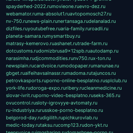
spayderhed-2022.ru
movieone.ru
evro-dez.ru
webamator.ru
ma-absolut1.ru
avtopomosch27.ru
nv-750.ru
news-plain.ru
nertansaga.ru
delanalad.ru
dizfiles.ru
youtubefree.ru
aria-family.ru
roadli.ru
planeta-samara.ru
mysmartbuy.ru
matrasy-kemerovo.ru
ashanet.ru
trade-farm.ru
dotcustoms.ru
domizbrusa9x12spb.ru
autodamp.ru
narasimha.ru
djcommodities.ru
nv750.ru
x-ton.ru
newsplain.ru
cardvoice.ru
modopaper.ru
manunae.ru
gbget.ru
alfeihavsalnassr.ru
madoma.ru
tajuncos.ru
petrovkasports.ru
porno-online-besplatno.ru
splclub.ru
york-life.ru
doroga-expo.ru
ribery.ru
cleanmedicine.ru
slovar-ivrit.ru
porno-video-besplatno.ru
seks-365.ru
ovucontrol.ru
sloty-igrovyye-avtomaty.ru
ru-industriya.ru
russkoe-porno-besplatno.ru
belgorod-day.ru
digilith.ru
pichkurovlab.ru
medic-today.ru
taksu.ru
comp123.ru
don-ykt.ru
teensvoice.ru
imgsharing.ru
domashnee-porno.ru