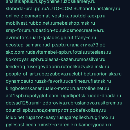
analitikaplus.ru
spyonline.ru
zosikamery.ru
sloboda-ural.pp.ru
AUTO-COM.SU
hohota.net
alimy.ru
online-z.com
aromat-vostoka.ru
otdelkaexp.ru
mobilvest.ru
bbd.net.ru
mebelshop.msk.ru
smp-forum.ru
bastion-td.ru
kosmoscreative.ru
avrmotors.ru
art-galadesign.ru
tiffany-c.ru
ecostep-samara.ru
d-p.spb.ru
галактика73.рф
sko.com.ru
davitamebel-spb.ru
fotsis.ru
tesiaes.ru
kokoroyari.spb.ru
blesna-kazan.ru
mossilver.ru
lenderoq.ru
sergeydobrin.ru
tochkazvuka.msk.ru
people-of-art.ru
bezzubova.ru
clubtibet.ru
orior-aks.ru
dynamoauto.ru
szk-favorit.ru
carlines.ru
flatnsk.ru
kingbolenskaner.ru
alex-motor.ru
astroline.net.ru
act1.spb.ru
polyglot.com.ru
gidlipetsk.ru
ooo-driada.ru
detsad125.ru
mir-zdoroviya.ru
bruslanovo.ru
siterem.ru
council.spb.ru
лодкипатриот.рф
kafekolizey.ru
iclub.net.ru
gazon-easy.ru
sugarepilekb.ru
grinox.ru
pylesostineco.ru
msts-ozarenie.ru
kameryjooan.ru