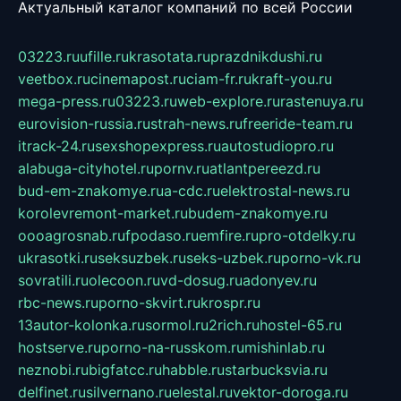
Актуальный каталог компаний по всей России
03223.ru
ufille.ru
krasotata.ru
prazdnikdushi.ru
veetbox.ru
cinemapost.ru
ciam-fr.ru
kraft-you.ru
mega-press.ru
03223.ru
web-explore.ru
rastenuya.ru
eurovision-russia.ru
strah-news.ru
freeride-team.ru
itrack-24.ru
sexshopexpress.ru
autostudiopro.ru
alabuga-cityhotel.ru
pornv.ru
atlantpereezd.ru
bud-em-znakomye.ru
a-cdc.ru
elektrostal-news.ru
korolevremont-market.ru
budem-znakomye.ru
oooagrosnab.ru
fpodaso.ru
emfire.ru
pro-otdelky.ru
ukrasotki.ru
seksuzbek.ru
seks-uzbek.ru
porno-vk.ru
sovratili.ru
olecoon.ru
vd-dosug.ru
adonyev.ru
rbc-news.ru
porno-skvirt.ru
krospr.ru
13autor-kolonka.ru
sormol.ru
2rich.ru
hostel-65.ru
hostserve.ru
porno-na-russkom.ru
mishinlab.ru
neznobi.ru
bigfatcc.ru
habble.ru
starbucksvia.ru
delfinet.ru
silvernano.ru
elestal.ru
vektor-doroga.ru