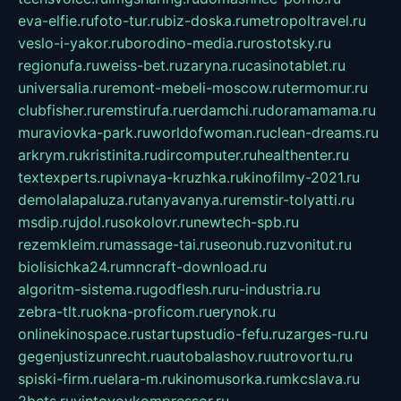
eva-elfie.ru
foto-tur.ru
biz-doska.ru
metropoltravel.ru
veslo-i-yakor.ru
borodino-media.ru
rostotsky.ru
regionufa.ru
weiss-bet.ru
zaryna.ru
casinotablet.ru
universalia.ru
remont-mebeli-moscow.ru
termomur.ru
clubfisher.ru
remstirufa.ru
erdamchi.ru
doramamama.ru
muraviovka-park.ru
worldofwoman.ru
clean-dreams.ru
arkrym.ru
kristinita.ru
dircomputer.ru
healthenter.ru
textexperts.ru
pivnaya-kruzhka.ru
kinofilmy-2021.ru
demolalapaluza.ru
tanyavanya.ru
remstir-tolyatti.ru
msdip.ru
jdol.ru
sokolovr.ru
newtech-spb.ru
rezemkleim.ru
massage-tai.ru
seonub.ru
zvonitut.ru
biolisichka24.ru
mncraft-download.ru
algoritm-sistema.ru
godflesh.ru
ru-industria.ru
zebra-tlt.ru
okna-proficom.ru
erynok.ru
onlinekinospace.ru
startupstudio-fefu.ru
zarges-ru.ru
gegenjustizunrecht.ru
autobalashov.ru
utrovortu.ru
spiski-firm.ru
elara-m.ru
kinomusorka.ru
mkcslava.ru
2bets.ru
vintovoykompressor.ru