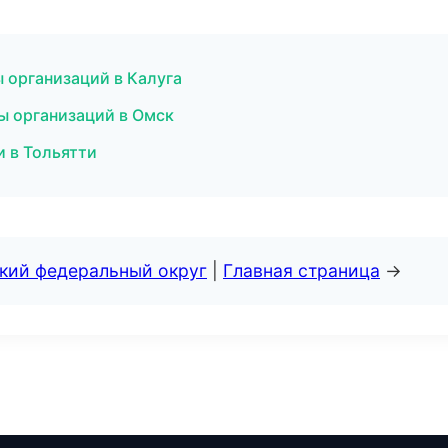
ы организаций в Калуга
ы организаций в Омск
 в Тольятти
ский федеральный округ
|
Главная страница
→