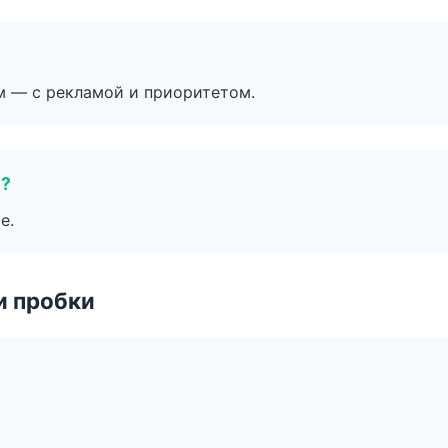
м — с рекламой и приоритетом.
е?
е.
и пробки