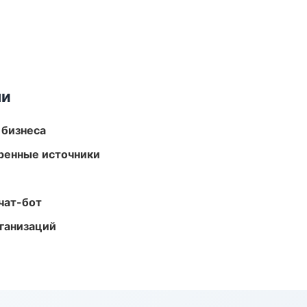
ми
 бизнеса
еренные источники
чат-бот
ганизаций