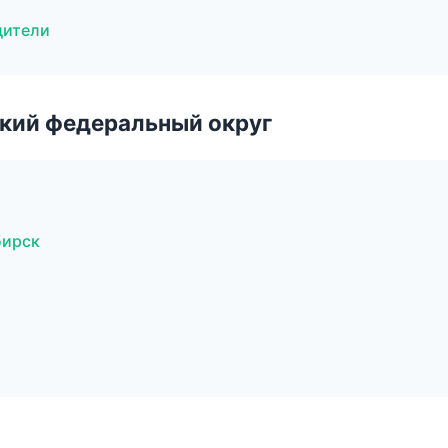
дители
ский федеральный округ
бирск