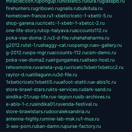
miraclecoon.ru
pongup.ru
hostel65.ru
liura.ru
glasspb.ru
firehunters.ru
gribowo.ru
gnalis.ru
bulkitula.ru
hometown-france.ru
1-xbeticricetc-1-xbetti-5.ru
shop-garena.ru
cricetc-1-xbetr-1-xbetcc-2.ru
one-life-story.ru
top-halyava.ru
accounts112.ru
poka-vse-doma-2.ru
3-d-file.ru
hahahaharms.ru
g2012.ru
tst-1.ru
shaggy-cat.ru
opsmgr.ru
ev-gallery.ru
g-2012.ru
ops-mgr.ru
accounts-112.ru
csm-demo.ru
poka-vse-doma2.ru
airgungames.ru
allseo-host.ru
tehosmotre.ru
varieta-yug.ru
cricetc1xbetr1xbetcc2.ru
raytor-d.ru
atillagunn.ru
3d-file.ru
1xbeticricetc1xbetti5.ru
uafoot-statti.ru
e-abis1c.ru
store-brawl-stars.ru
kts-services.ru
dark-sand.ru
sindika-01.ru
sp-life.ru
x-legion.ru
sib-archives.ru
e-abis-1-c.ru
sindika01.ru
venda-festival.ru
store-brawlstars.ru
dooraleksandria.ru
antenna-highly.ru
mine-lab-msk.ru
1-mus.ru
3-sex-porn.ru
ban-damn.ru
purse-factory.ru