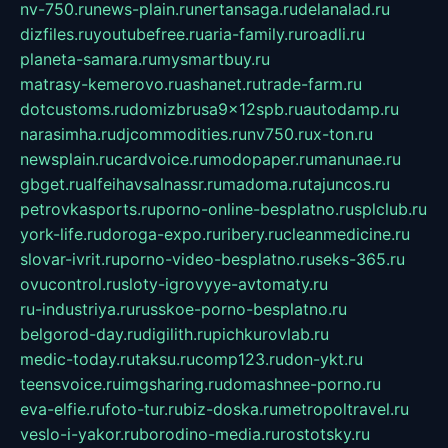
nv-750.ru
news-plain.ru
nertansaga.ru
delanalad.ru
dizfiles.ru
youtubefree.ru
aria-family.ru
roadli.ru
planeta-samara.ru
mysmartbuy.ru
matrasy-kemerovo.ru
ashanet.ru
trade-farm.ru
dotcustoms.ru
domizbrusa9x12spb.ru
autodamp.ru
narasimha.ru
djcommodities.ru
nv750.ru
x-ton.ru
newsplain.ru
cardvoice.ru
modopaper.ru
manunae.ru
gbget.ru
alfeihavsalnassr.ru
madoma.ru
tajuncos.ru
petrovkasports.ru
porno-online-besplatno.ru
splclub.ru
york-life.ru
doroga-expo.ru
ribery.ru
cleanmedicine.ru
slovar-ivrit.ru
porno-video-besplatno.ru
seks-365.ru
ovucontrol.ru
sloty-igrovyye-avtomaty.ru
ru-industriya.ru
russkoe-porno-besplatno.ru
belgorod-day.ru
digilith.ru
pichkurovlab.ru
medic-today.ru
taksu.ru
comp123.ru
don-ykt.ru
teensvoice.ru
imgsharing.ru
domashnee-porno.ru
eva-elfie.ru
foto-tur.ru
biz-doska.ru
metropoltravel.ru
veslo-i-yakor.ru
borodino-media.ru
rostotsky.ru