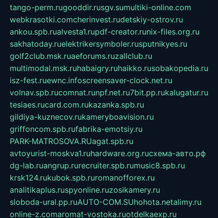
tango-perm.ru
gooddir.ru
sgv.su
multiki-online.com
webkrasotki.com
cherinvest.ru
detskiy-ostrov.ru
ankou.spb.ru
alvesta1.ru
pdf-creator.ru
nix-files.org.ru
sakhatoday.ru
elektrikersymboler.ru
sputnikyes.ru
golf2club.msk.ru
aeforums.ru
zallclub.ru
multimodal.msk.ru
habaigry.ru
haikko.ru
sobakopedia.ru
isz-fest.ru
ewnc.info
screensaver-clock.net.ru
volnav.spb.ru
comnat.ru
npf.net.ru
7bit.pp.ru
kalugatur.ru
tesiaes.ru
card.com.ru
kazanka.spb.ru
gildiya-kuznecov.ru
kameryboavision.ru
griffoncom.spb.ru
fabrika-emotsiy.ru
PARK-MATROSOVA.RU
agat.spb.ru
avtoyurist-moskva1.ru
hardware.org.ru
схема-авто.рф
dg-lab.ru
angrup.ru
recruiter.spb.ru
music8.spb.ru
krsk124.ru
kubok.spb.ru
romanofforex.ru
analitikaplus.ru
spyonline.ru
zosikamery.ru
sloboda-ural.pp.ru
AUTO-COM.SU
hohota.net
alimy.ru
online-z.com
aromat-vostoka.ru
otdelkaexp.ru