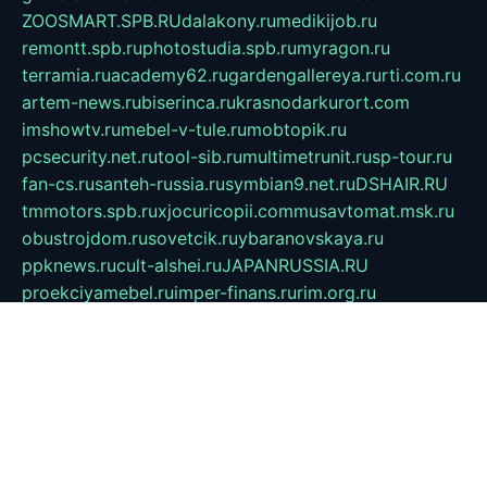
ZOOSMART.SPB.RU
dalakony.ru
medikijob.ru
remontt.spb.ru
photostudia.spb.ru
myragon.ru
terramia.ru
academy62.ru
gardengallereya.ru
rti.com.ru
artem-news.ru
biserinca.ru
krasnodarkurort.com
imshowtv.ru
mebel-v-tule.ru
mobtopik.ru
pcsecurity.net.ru
tool-sib.ru
multimetrunit.ru
sp-tour.ru
fan-cs.ru
santeh-russia.ru
symbian9.net.ru
DSHAIR.RU
tmmotors.spb.ru
xjocuricopii.com
musavtomat.msk.ru
obustrojdom.ru
sovetcik.ru
ybaranovskaya.ru
ppknews.ru
cult-alshei.ru
JAPANRUSSIA.RU
proekciyamebel.ru
imper-finans.ru
rim.org.ru
glamourai.ru
brassminus.ru
zabor-pro.ru
ftn.pp.ru
dorogoe58.ru
laimengpacker.ru
kuzova-zapchasti.ru
sageerp.ru
taxodrom.ru
dsrazvitie.ru
hardcity.net.ru
ratinghomegames.ru
topservice25.ru
gubernyan.ru
gtglasslined.ru
ii4.ru
tssport.spb.ru
andorra24.com
blackwallstreet.ru
oboimos.ru
optim-doors.com.ru
ikuch.ru
nycr.org.ru
npa21.ru
vremya-ch.spb.ru