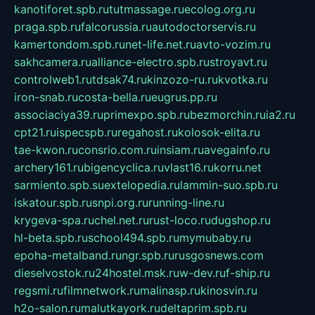
kanotiforet.spb.ru
tutmassage.ru
ecolog.org.ru
praga.spb.ru
falcorussia.ru
autodoctorservis.ru
kamertondom.spb.ru
net-life.net.ru
avto-vozim.ru
sakhcamera.ru
alliance-electro.spb.ru
stroyavt.ru
controlweb1.ru
tdsak74.ru
kinzozo-ru.ru
kvotka.ru
iron-snab.ru
costa-bella.ru
eugrus.pp.ru
associaciya39.ru
primexpo.spb.ru
bezmorchin.ru
ia2.ru
cpt21.ru
ispecspb.ru
regahost.ru
kolosok-elita.ru
tae-kwon.ru
consrio.com.ru
insiam.ru
avegainfo.ru
archery161.ru
bigencyclica.ru
vlast16.ru
korru.net
sarmiento.spb.su
extelopedia.ru
lammin-suo.spb.ru
iskatour.spb.ru
snpi.org.ru
running-line.ru
krygeva-spa.ru
chel.net.ru
rust-loco.ru
dugshop.ru
hl-beta.spb.ru
school494.spb.ru
mymubaby.ru
epoha-metalband.ru
ngr.spb.ru
rusgosnews.com
dieselvostok.ru
24hostel.msk.ru
w-dev.ru
f-ship.ru
regsmi.ru
filmnetwork.ru
malinasp.ru
kinosvin.ru
h2o-salon.ru
malutkayork.ru
deltaprim.spb.ru