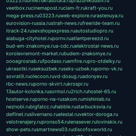
03223.ru
ufille.ru
krasotata.ru
prazdnikdushi.ru
veetbox.ru
cinemapost.ru
ciam-fr.ru
kraft-you.ru
mega-press.ru
03223.ru
web-explore.ru
rastenuya.ru
eurovision-russia.ru
strah-news.ru
freeride-team.ru
itrack-24.ru
sexshopexpress.ru
autostudiopro.ru
alabuga-cityhotel.ru
pornv.ru
atlantpereezd.ru
bud-em-znakomye.ru
a-cdc.ru
elektrostal-news.ru
korolevremont-market.ru
budem-znakomye.ru
oooagrosnab.ru
fpodaso.ru
emfire.ru
pro-otdelky.ru
ukrasotki.ru
seksuzbek.ru
seks-uzbek.ru
porno-vk.ru
sovratili.ru
olecoon.ru
vd-dosug.ru
adonyev.ru
rbc-news.ru
porno-skvirt.ru
krospr.ru
13autor-kolonka.ru
sormol.ru
2rich.ru
hostel-65.ru
hostserve.ru
porno-na-russkom.ru
mishinlab.ru
neznobi.ru
bigfatcc.ru
habble.ru
starbucksvia.ru
delfinet.ru
silvernano.ru
elestal.ru
vektor-doroga.ru
velotrenajery.ru
pronso54.ru
lenasever.ru
lovinskix.ru
show-pets.ru
smartnews03.ru
discofoxworld.ru