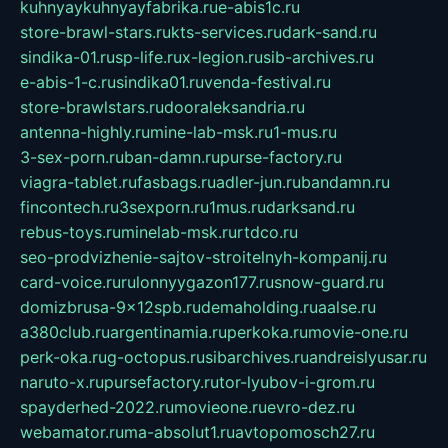
kuhnyaykuhnyayfabrika.ru
e-abis1c.ru
store-brawl-stars.ru
kts-services.ru
dark-sand.ru
sindika-01.ru
sp-life.ru
x-legion.ru
sib-archives.ru
e-abis-1-c.ru
sindika01.ru
venda-festival.ru
store-brawlstars.ru
dooraleksandria.ru
antenna-highly.ru
mine-lab-msk.ru
1-mus.ru
3-sex-porn.ru
ban-damn.ru
purse-factory.ru
viagra-tablet.ru
fasbags.ru
adler-jun.ru
bandamn.ru
fincontech.ru
3sexporn.ru
1mus.ru
darksand.ru
rebus-toys.ru
minelab-msk.ru
rtdco.ru
seo-prodvizhenie-sajtov-stroitelnyh-kompanij.ru
card-voice.ru
rulonnyygazon177.ru
snow-guard.ru
domizbrusa-9x12spb.ru
demaholding.ru
aalse.ru
a380club.ru
argentinamia.ru
perkoka.ru
movie-one.ru
perk-oka.ru
g-octopus.ru
sibarchives.ru
andreislyusar.ru
naruto-x.ru
pursefactory.ru
tor-lyubov-i-grom.ru
spayderhed-2022.ru
movieone.ru
evro-dez.ru
webamator.ru
ma-absolut1.ru
avtopomosch27.ru