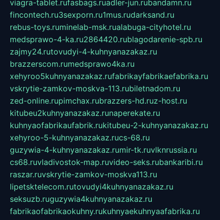
viagra-tablet.ru
fasbags.ru
adler-jun.ru
bandamn.ru
fincontech.ru
3sexporn.ru
1mus.ru
darksand.ru
rebus-toys.ru
minelab-msk.ru
alabuga-cityhotel.ru
medsprawo-4-ka.ru
2864420.ru
blagodarenie-spb.ru
zajmy24.ru
tovudyi-4-kuhnyanazakaz.ru
brazzerscom.ru
medsprawo4ka.ru
xehyroo5kuhnyanazakaz.ru
fabrikayfabrikaefabrika.ru
vskrytie-zamkov-moskva-113.ru
biletnadom.ru
zed-online.ru
pimchax.ru
brazzers-hd.ru
z-host.ru
kitubeu2kuhnyanazakaz.ru
naperekate.ru
kuhnyaofabrikaufabrik.ru
kitubeu-2-kuhnyanazakaz.ru
xehyroo-5-kuhnyanazakaz.ru
cs-68.ru
guzywia-4-kuhnyanazakaz.ru
mir-tk.ru
vlknrussia.ru
cs68.ru
vladivostok-map.ru
video-seks.ru
bankaribi.ru
raszar.ru
vskrytie-zamkov-moskva113.ru
lipetsktelecom.ru
tovudyi4kuhnyanazakaz.ru
seksuzb.ru
guzywia4kuhnyanazakaz.ru
fabrikaofabrikaokuhny.ru
kuhnyaekuhnyaafabrika.ru