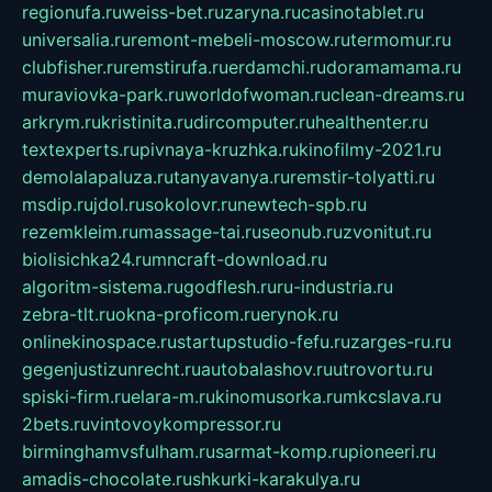
regionufa.ru
weiss-bet.ru
zaryna.ru
casinotablet.ru
universalia.ru
remont-mebeli-moscow.ru
termomur.ru
clubfisher.ru
remstirufa.ru
erdamchi.ru
doramamama.ru
muraviovka-park.ru
worldofwoman.ru
clean-dreams.ru
arkrym.ru
kristinita.ru
dircomputer.ru
healthenter.ru
textexperts.ru
pivnaya-kruzhka.ru
kinofilmy-2021.ru
demolalapaluza.ru
tanyavanya.ru
remstir-tolyatti.ru
msdip.ru
jdol.ru
sokolovr.ru
newtech-spb.ru
rezemkleim.ru
massage-tai.ru
seonub.ru
zvonitut.ru
biolisichka24.ru
mncraft-download.ru
algoritm-sistema.ru
godflesh.ru
ru-industria.ru
zebra-tlt.ru
okna-proficom.ru
erynok.ru
onlinekinospace.ru
startupstudio-fefu.ru
zarges-ru.ru
gegenjustizunrecht.ru
autobalashov.ru
utrovortu.ru
spiski-firm.ru
elara-m.ru
kinomusorka.ru
mkcslava.ru
2bets.ru
vintovoykompressor.ru
birminghamvsfulham.ru
sarmat-komp.ru
pioneeri.ru
amadis-chocolate.ru
shkurki-karakulya.ru