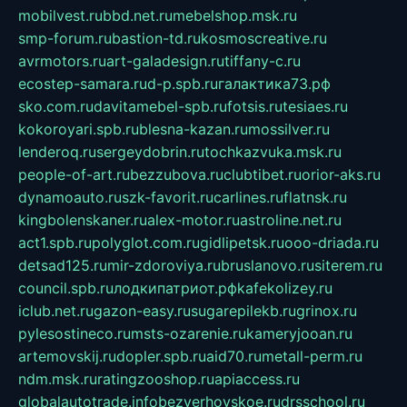
mobilvest.ru
bbd.net.ru
mebelshop.msk.ru
smp-forum.ru
bastion-td.ru
kosmoscreative.ru
avrmotors.ru
art-galadesign.ru
tiffany-c.ru
ecostep-samara.ru
d-p.spb.ru
галактика73.рф
sko.com.ru
davitamebel-spb.ru
fotsis.ru
tesiaes.ru
kokoroyari.spb.ru
blesna-kazan.ru
mossilver.ru
lenderoq.ru
sergeydobrin.ru
tochkazvuka.msk.ru
people-of-art.ru
bezzubova.ru
clubtibet.ru
orior-aks.ru
dynamoauto.ru
szk-favorit.ru
carlines.ru
flatnsk.ru
kingbolenskaner.ru
alex-motor.ru
astroline.net.ru
act1.spb.ru
polyglot.com.ru
gidlipetsk.ru
ooo-driada.ru
detsad125.ru
mir-zdoroviya.ru
bruslanovo.ru
siterem.ru
council.spb.ru
лодкипатриот.рф
kafekolizey.ru
iclub.net.ru
gazon-easy.ru
sugarepilekb.ru
grinox.ru
pylesostineco.ru
msts-ozarenie.ru
kameryjooan.ru
artemovskij.ru
dopler.spb.ru
aid70.ru
metall-perm.ru
ndm.msk.ru
ratingzooshop.ru
apiaccess.ru
globalautotrade.info
bezverhovskoe.ru
drsschool.ru