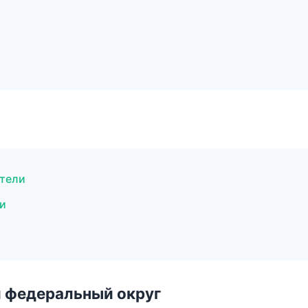
ители
ии
 федеральный округ