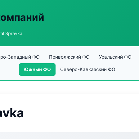
компаний
al Spravka
ро-Западный ФО
Приволжский ФО
Уральский ФО
Южный ФО
Северо-Кавказский ФО
avka