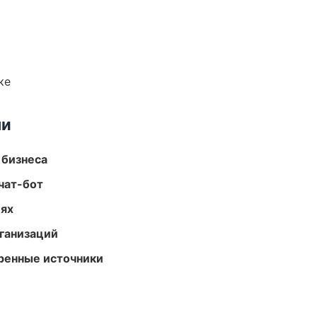
ке
ми
 бизнеса
чат-бот
иях
ганизаций
еренные источники