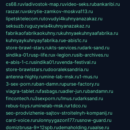
cs68.ru
vladivostok-map.ru
video-seks.ru
bankaribi.ru
raszar.ru
vskrytie-zamkov-moskva113.ru
lipetsktelecom.ru
tovudyi4kuhnyanazakaz.ru
seksuzb.ru
guzywia4kuhnyanazakaz.ru
fabrikaofabrikaokuhny.ru
kuhnyaekuhnyaafabrika.ru
kuhnyaykuhnyayfabrika.ru
e-abis1c.ru
store-brawl-stars.ru
kts-services.ru
dark-sand.ru
sindika-01.ru
sp-life.ru
x-legion.ru
sib-archives.ru
e-abis-1-c.ru
sindika01.ru
venda-festival.ru
store-brawlstars.ru
dooraleksandria.ru
antenna-highly.ru
mine-lab-msk.ru
1-mus.ru
3-sex-porn.ru
ban-damn.ru
purse-factory.ru
viagra-tablet.ru
fasbags.ru
adler-jun.ru
bandamn.ru
fincontech.ru
3sexporn.ru
1mus.ru
darksand.ru
rebus-toys.ru
minelab-msk.ru
rtdco.ru
seo-prodvizhenie-sajtov-stroitelnyh-kompanij.ru
card-voice.ru
rulonnyygazon177.ru
snow-guard.ru
domizbrusa-9x12spb.ru
demaholding.ru
aalse.ru