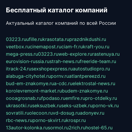
Бесплатный каталог компаний
Актуальный каталог компаний по всей России
03223.ru
ufille.ru
krasotata.ru
prazdnikdushi.ru
veetbox.ru
cinemapost.ru
ciam-fr.ru
kraft-you.ru
mega-press.ru
03223.ru
web-explore.ru
rastenuya.ru
eurovision-russia.ru
strah-news.ru
freeride-team.ru
itrack-24.ru
sexshopexpress.ru
autostudiopro.ru
alabuga-cityhotel.ru
pornv.ru
atlantpereezd.ru
bud-em-znakomye.ru
a-cdc.ru
elektrostal-news.ru
korolevremont-market.ru
budem-znakomye.ru
oooagrosnab.ru
fpodaso.ru
emfire.ru
pro-otdelky.ru
ukrasotki.ru
seksuzbek.ru
seks-uzbek.ru
porno-vk.ru
sovratili.ru
olecoon.ru
vd-dosug.ru
adonyev.ru
rbc-news.ru
porno-skvirt.ru
krospr.ru
13autor-kolonka.ru
sormol.ru
2rich.ru
hostel-65.ru