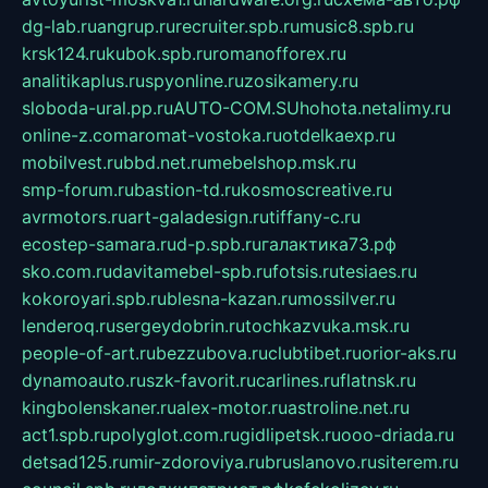
dg-lab.ru
angrup.ru
recruiter.spb.ru
music8.spb.ru
krsk124.ru
kubok.spb.ru
romanofforex.ru
analitikaplus.ru
spyonline.ru
zosikamery.ru
sloboda-ural.pp.ru
AUTO-COM.SU
hohota.net
alimy.ru
online-z.com
aromat-vostoka.ru
otdelkaexp.ru
mobilvest.ru
bbd.net.ru
mebelshop.msk.ru
smp-forum.ru
bastion-td.ru
kosmoscreative.ru
avrmotors.ru
art-galadesign.ru
tiffany-c.ru
ecostep-samara.ru
d-p.spb.ru
галактика73.рф
sko.com.ru
davitamebel-spb.ru
fotsis.ru
tesiaes.ru
kokoroyari.spb.ru
blesna-kazan.ru
mossilver.ru
lenderoq.ru
sergeydobrin.ru
tochkazvuka.msk.ru
people-of-art.ru
bezzubova.ru
clubtibet.ru
orior-aks.ru
dynamoauto.ru
szk-favorit.ru
carlines.ru
flatnsk.ru
kingbolenskaner.ru
alex-motor.ru
astroline.net.ru
act1.spb.ru
polyglot.com.ru
gidlipetsk.ru
ooo-driada.ru
detsad125.ru
mir-zdoroviya.ru
bruslanovo.ru
siterem.ru