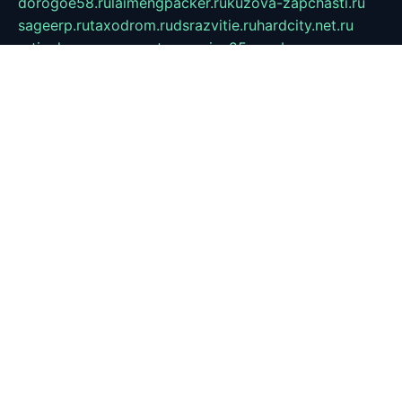
dorogoe58.ru
laimengpacker.ru
kuzova-zapchasti.ru
sageerp.ru
taxodrom.ru
dsrazvitie.ru
hardcity.net.ru
ratinghomegames.ru
topservice25.ru
gubernyan.ru
gtglasslined.ru
ii4.ru
tssport.spb.ru
andorra24.com
blackwallstreet.ru
oboimos.ru
optim-doors.com.ru
ikuch.ru
nycr.org.ru
npa21.ru
vremya-ch.spb.ru
desert000.ru
ivtorgi.ru
ifiori.ru
catalog-statei.ru
dcv.org.ru
spetsmaster174.ru
ipkameryhiseeu.ru
dum26.ru
ruspol.spb.ru
fr-opendp.ru
kam-solnyshko.ru
cheyenne-arapaho.ru
sevzapmetal.spb.ru
ted-lapidus.spb.ru
parasite-eliminator.ru
sigma-complete.ru
modernworld.ru
dama-moda.ru
eholot-group.ru
sk-nvkz.ru
DRONGOLD.RU
democratia2.ru
i-farmer.ru
mass-sport.org
jablonex.spb.ru
bookmess.ru
linkword.ru
refineua.com.ru
cs-spec.net.ru
altay-mebel.ru
DNK-THEATRE.RU
mechaniks.spb.ru
ipcamtechage.ru
skosta.ru
a-sun.ru
stroy-ldsp.ru
snowlands.org.ru