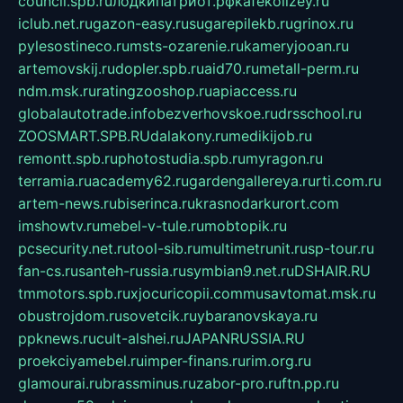
council.spb.ru
лодкипатриот.рф
kafekolizey.ru
iclub.net.ru
gazon-easy.ru
sugarepilekb.ru
grinox.ru
pylesostineco.ru
msts-ozarenie.ru
kameryjooan.ru
artemovskij.ru
dopler.spb.ru
aid70.ru
metall-perm.ru
ndm.msk.ru
ratingzooshop.ru
apiaccess.ru
globalautotrade.info
bezverhovskoe.ru
drsschool.ru
ZOOSMART.SPB.RU
dalakony.ru
medikijob.ru
remontt.spb.ru
photostudia.spb.ru
myragon.ru
terramia.ru
academy62.ru
gardengallereya.ru
rti.com.ru
artem-news.ru
biserinca.ru
krasnodarkurort.com
imshowtv.ru
mebel-v-tule.ru
mobtopik.ru
pcsecurity.net.ru
tool-sib.ru
multimetrunit.ru
sp-tour.ru
fan-cs.ru
santeh-russia.ru
symbian9.net.ru
DSHAIR.RU
tmmotors.spb.ru
xjocuricopii.com
musavtomat.msk.ru
obustrojdom.ru
sovetcik.ru
ybaranovskaya.ru
ppknews.ru
cult-alshei.ru
JAPANRUSSIA.RU
proekciyamebel.ru
imper-finans.ru
rim.org.ru
glamourai.ru
brassminus.ru
zabor-pro.ru
ftn.pp.ru