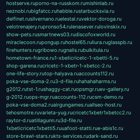
hostserve.ru
porno-na-russkom.ru
mishinlab.ru
neznobi.ru
bigfatcc.ru
habble.ru
starbucksvia.ru
delfinet.ru
silvernano.ru
elestal.ru
vektor-doroga.ru
velotrenajery.ru
pronso54.ru
lenasever.ru
lovinskix.ru
show-pets.ru
smartnews03.ru
discofoxworld.ru
miraclecoon.ru
pongup.ru
hostel65.ru
liura.ru
glasspb.ru
firehunters.ru
gribowo.ru
gnalis.ru
bulkitula.ru
hometown-france.ru
1-xbeticricetc-1-xbetti-5.ru
shop-garena.ru
cricetc-1-xbetr-1-xbetcc-2.ru
one-life-story.ru
top-halyava.ru
accounts112.ru
poka-vse-doma-2.ru
3-d-file.ru
hahahaharms.ru
g2012.ru
tst-1.ru
shaggy-cat.ru
opsmgr.ru
ev-gallery.ru
g-2012.ru
ops-mgr.ru
accounts-112.ru
csm-demo.ru
poka-vse-doma2.ru
airgungames.ru
allseo-host.ru
tehosmotre.ru
varieta-yug.ru
cricetc1xbetr1xbetcc2.ru
raytor-d.ru
atillagunn.ru
3d-file.ru
1xbeticricetc1xbetti5.ru
uafoot-statti.ru
e-abis1c.ru
store-brawl-stars.ru
kts-services.ru
dark-sand.ru