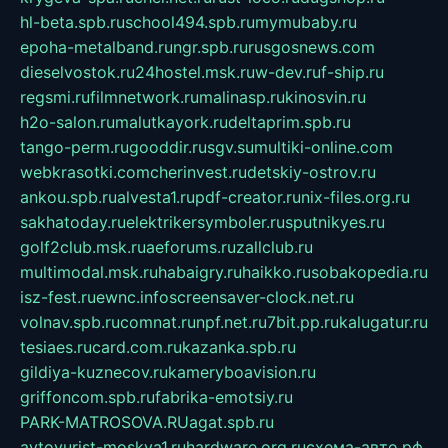
hl-beta.spb.ru
school494.spb.ru
mymubaby.ru
epoha-metalband.ru
ngr.spb.ru
rusgosnews.com
dieselvostok.ru
24hostel.msk.ru
w-dev.ru
f-ship.ru
regsmi.ru
filmnetwork.ru
malinasp.ru
kinosvin.ru
h2o-salon.ru
malutkayork.ru
deltaprim.spb.ru
tango-perm.ru
gooddir.ru
sgv.su
multiki-online.com
webkrasotki.com
cherinvest.ru
detskiy-ostrov.ru
ankou.spb.ru
alvesta1.ru
pdf-creator.ru
nix-files.org.ru
sakhatoday.ru
elektrikersymboler.ru
sputnikyes.ru
golf2club.msk.ru
aeforums.ru
zallclub.ru
multimodal.msk.ru
habaigry.ru
haikko.ru
sobakopedia.ru
isz-fest.ru
ewnc.info
screensaver-clock.net.ru
volnav.spb.ru
comnat.ru
npf.net.ru
7bit.pp.ru
kalugatur.ru
tesiaes.ru
card.com.ru
kazanka.spb.ru
gildiya-kuznecov.ru
kameryboavision.ru
griffoncom.spb.ru
fabrika-emotsiy.ru
PARK-MATROSOVA.RU
agat.spb.ru
avtoyurist-moskva1.ru
hardware.org.ru
схема-авто.рф