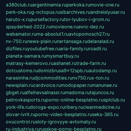
a380club.ru
argentinamia.ru
perkoka.ru
movie-one.ru
perk-oka.ru
g-octopus.ru
sibarchives.ru
andreislyusar.ru
naruto-x.ru
pursefactory.ru
tor-lyubov-i-grom.ru
spayderhed-2022.ru
movieone.ru
evro-dez.ru
webamator.ru
ma-absolut1.ru
avtopomosch27.ru
nv-750.ru
news-plain.ru
nertansaga.ru
delanalad.ru
dizfiles.ru
youtubefree.ru
aria-family.ru
roadli.ru
planeta-samara.ru
mysmartbuy.ru
matrasy-kemerovo.ru
ashanet.ru
trade-farm.ru
dotcustoms.ru
domizbrusa9x12spb.ru
autodamp.ru
narasimha.ru
djcommodities.ru
nv750.ru
x-ton.ru
newsplain.ru
cardvoice.ru
modopaper.ru
manunae.ru
gbget.ru
alfeihavsalnassr.ru
madoma.ru
tajuncos.ru
petrovkasports.ru
porno-online-besplatno.ru
splclub.ru
york-life.ru
doroga-expo.ru
ribery.ru
cleanmedicine.ru
slovar-ivrit.ru
porno-video-besplatno.ru
seks-365.ru
ovucontrol.ru
sloty-igrovyye-avtomaty.ru
ru-industriya.ru
russkoe-porno-besplatno.ru