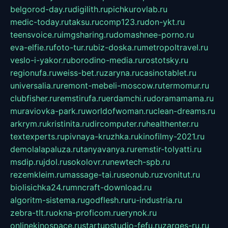
belgorod-day.ru
digilith.ru
pichkurovlab.ru
medic-today.ru
taksu.ru
comp123.ru
don-ykt.ru
teensvoice.ru
imgsharing.ru
domashnee-porno.ru
eva-elfie.ru
foto-tur.ru
biz-doska.ru
metropoltravel.ru
veslo-i-yakor.ru
borodino-media.ru
rostotsky.ru
regionufa.ru
weiss-bet.ru
zaryna.ru
casinotablet.ru
universalia.ru
remont-mebeli-moscow.ru
termomur.ru
clubfisher.ru
remstirufa.ru
erdamchi.ru
doramamama.ru
muraviovka-park.ru
worldofwoman.ru
clean-dreams.ru
arkrym.ru
kristinita.ru
dircomputer.ru
healthenter.ru
textexperts.ru
pivnaya-kruzhka.ru
kinofilmy-2021.ru
demolalapaluza.ru
tanyavanya.ru
remstir-tolyatti.ru
msdip.ru
jdol.ru
sokolovr.ru
newtech-spb.ru
rezemkleim.ru
massage-tai.ru
seonub.ru
zvonitut.ru
biolisichka24.ru
mncraft-download.ru
algoritm-sistema.ru
godflesh.ru
ru-industria.ru
zebra-tlt.ru
okna-proficom.ru
erynok.ru
onlinekinospace.ru
startupstudio-fefu.ru
zarges-ru.ru