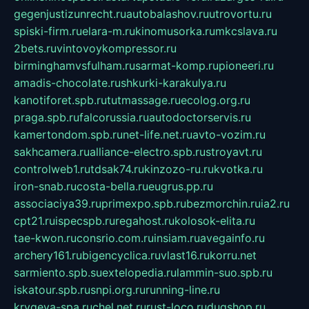
gegenjustizunrecht.ru
autobalashov.ru
utrovortu.ru
spiski-firm.ru
elara-m.ru
kinomusorka.ru
mkcslava.ru
2bets.ru
vintovoykompressor.ru
birminghamvsfulham.ru
sarmat-komp.ru
pioneeri.ru
amadis-chocolate.ru
shkurki-karakulya.ru
kanotiforet.spb.ru
tutmassage.ru
ecolog.org.ru
praga.spb.ru
falcorussia.ru
autodoctorservis.ru
kamertondom.spb.ru
net-life.net.ru
avto-vozim.ru
sakhcamera.ru
alliance-electro.spb.ru
stroyavt.ru
controlweb1.ru
tdsak74.ru
kinzozo-ru.ru
kvotka.ru
iron-snab.ru
costa-bella.ru
eugrus.pp.ru
associaciya39.ru
primexpo.spb.ru
bezmorchin.ru
ia2.ru
cpt21.ru
ispecspb.ru
regahost.ru
kolosok-elita.ru
tae-kwon.ru
consrio.com.ru
insiam.ru
avegainfo.ru
archery161.ru
bigencyclica.ru
vlast16.ru
korru.net
sarmiento.spb.su
extelopedia.ru
lammin-suo.spb.ru
iskatour.spb.ru
snpi.org.ru
running-line.ru
krygeva-spa.ru
chel.net.ru
rust-loco.ru
dugshop.ru