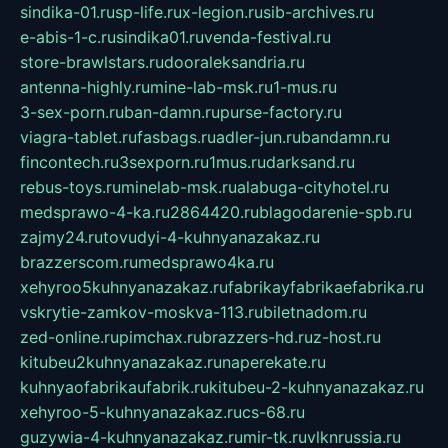
sindika-01.ru
sp-life.ru
x-legion.ru
sib-archives.ru
e-abis-1-c.ru
sindika01.ru
venda-festival.ru
store-brawlstars.ru
dooraleksandria.ru
antenna-highly.ru
mine-lab-msk.ru
1-mus.ru
3-sex-porn.ru
ban-damn.ru
purse-factory.ru
viagra-tablet.ru
fasbags.ru
adler-jun.ru
bandamn.ru
fincontech.ru
3sexporn.ru
1mus.ru
darksand.ru
rebus-toys.ru
minelab-msk.ru
alabuga-cityhotel.ru
medsprawo-4-ka.ru
2864420.ru
blagodarenie-spb.ru
zajmy24.ru
tovudyi-4-kuhnyanazakaz.ru
brazzerscom.ru
medsprawo4ka.ru
xehyroo5kuhnyanazakaz.ru
fabrikayfabrikaefabrika.ru
vskrytie-zamkov-moskva-113.ru
biletnadom.ru
zed-online.ru
pimchax.ru
brazzers-hd.ru
z-host.ru
kitubeu2kuhnyanazakaz.ru
naperekate.ru
kuhnyaofabrikaufabrik.ru
kitubeu-2-kuhnyanazakaz.ru
xehyroo-5-kuhnyanazakaz.ru
cs-68.ru
guzywia-4-kuhnyanazakaz.ru
mir-tk.ru
vlknrussia.ru