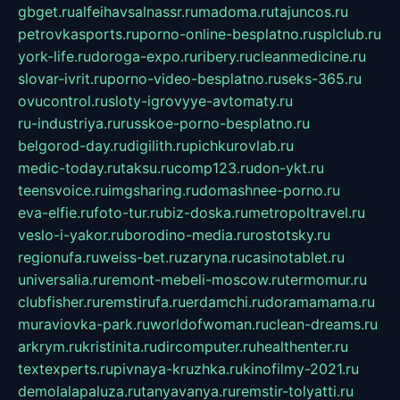
gbget.ru
alfeihavsalnassr.ru
madoma.ru
tajuncos.ru
petrovkasports.ru
porno-online-besplatno.ru
splclub.ru
york-life.ru
doroga-expo.ru
ribery.ru
cleanmedicine.ru
slovar-ivrit.ru
porno-video-besplatno.ru
seks-365.ru
ovucontrol.ru
sloty-igrovyye-avtomaty.ru
ru-industriya.ru
russkoe-porno-besplatno.ru
belgorod-day.ru
digilith.ru
pichkurovlab.ru
medic-today.ru
taksu.ru
comp123.ru
don-ykt.ru
teensvoice.ru
imgsharing.ru
domashnee-porno.ru
eva-elfie.ru
foto-tur.ru
biz-doska.ru
metropoltravel.ru
veslo-i-yakor.ru
borodino-media.ru
rostotsky.ru
regionufa.ru
weiss-bet.ru
zaryna.ru
casinotablet.ru
universalia.ru
remont-mebeli-moscow.ru
termomur.ru
clubfisher.ru
remstirufa.ru
erdamchi.ru
doramamama.ru
muraviovka-park.ru
worldofwoman.ru
clean-dreams.ru
arkrym.ru
kristinita.ru
dircomputer.ru
healthenter.ru
textexperts.ru
pivnaya-kruzhka.ru
kinofilmy-2021.ru
demolalapaluza.ru
tanyavanya.ru
remstir-tolyatti.ru