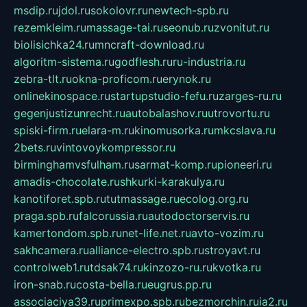
msdip.ru
jdol.ru
sokolovr.ru
newtech-spb.ru
rezemkleim.ru
massage-tai.ru
seonub.ru
zvonitut.ru
biolisichka24.ru
mncraft-download.ru
algoritm-sistema.ru
godflesh.ru
ru-industria.ru
zebra-tlt.ru
okna-proficom.ru
erynok.ru
onlinekinospace.ru
startupstudio-fefu.ru
zarges-ru.ru
gegenjustizunrecht.ru
autobalashov.ru
utrovortu.ru
spiski-firm.ru
elara-m.ru
kinomusorka.ru
mkcslava.ru
2bets.ru
vintovoykompressor.ru
birminghamvsfulham.ru
sarmat-komp.ru
pioneeri.ru
amadis-chocolate.ru
shkurki-karakulya.ru
kanotiforet.spb.ru
tutmassage.ru
ecolog.org.ru
praga.spb.ru
falcorussia.ru
autodoctorservis.ru
kamertondom.spb.ru
net-life.net.ru
avto-vozim.ru
sakhcamera.ru
alliance-electro.spb.ru
stroyavt.ru
controlweb1.ru
tdsak74.ru
kinzozo-ru.ru
kvotka.ru
iron-snab.ru
costa-bella.ru
eugrus.pp.ru
associaciya39.ru
primexpo.spb.ru
bezmorchin.ru
ia2.ru