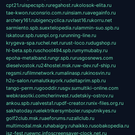
cpt21.ru
ispecspb.ru
regahost.ru
kolosok-elita.ru
tae-kwon.ru
consrio.com.ru
insiam.ru
avegainfo.ru
archery161.ru
bigencyclica.ru
vlast16.ru
korru.net
sarmiento.spb.su
extelopedia.ru
lammin-suo.spb.ru
iskatour.spb.ru
snpi.org.ru
running-line.ru
krygeva-spa.ru
chel.net.ru
rust-loco.ru
dugshop.ru
hl-beta.spb.ru
school494.spb.ru
mymubaby.ru
epoha-metalband.ru
ngr.spb.ru
rusgosnews.com
dieselvostok.ru
24hostel.msk.ru
w-dev.ru
f-ship.ru
regsmi.ru
filmnetwork.ru
malinasp.ru
kinosvin.ru
h2o-salon.ru
malutkayork.ru
deltaprim.spb.ru
tango-perm.ru
gooddir.ru
sgv.su
multiki-online.com
webkrasotki.com
cherinvest.ru
detskiy-ostrov.ru
ankou.spb.ru
alvesta1.ru
pdf-creator.ru
nix-files.org.ru
sakhatoday.ru
elektrikersymboler.ru
sputnikyes.ru
golf2club.msk.ru
aeforums.ru
zallclub.ru
multimodal.msk.ru
habaigry.ru
haikko.ru
sobakopedia.ru
isz-fest.ru
ewnc.info
screensaver-clock.net.ru