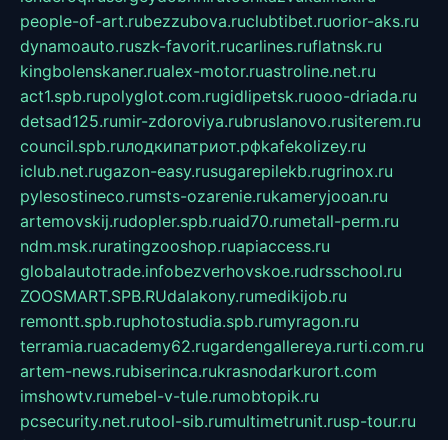
people-of-art.ru
bezzubova.ru
clubtibet.ru
orior-aks.ru
dynamoauto.ru
szk-favorit.ru
carlines.ru
flatnsk.ru
kingbolenskaner.ru
alex-motor.ru
astroline.net.ru
act1.spb.ru
polyglot.com.ru
gidlipetsk.ru
ooo-driada.ru
detsad125.ru
mir-zdoroviya.ru
bruslanovo.ru
siterem.ru
council.spb.ru
лодкипатриот.рф
kafekolizey.ru
iclub.net.ru
gazon-easy.ru
sugarepilekb.ru
grinox.ru
pylesostineco.ru
msts-ozarenie.ru
kameryjooan.ru
artemovskij.ru
dopler.spb.ru
aid70.ru
metall-perm.ru
ndm.msk.ru
ratingzooshop.ru
apiaccess.ru
globalautotrade.info
bezverhovskoe.ru
drsschool.ru
ZOOSMART.SPB.RU
dalakony.ru
medikijob.ru
remontt.spb.ru
photostudia.spb.ru
myragon.ru
terramia.ru
academy62.ru
gardengallereya.ru
rti.com.ru
artem-news.ru
biserinca.ru
krasnodarkurort.com
imshowtv.ru
mebel-v-tule.ru
mobtopik.ru
pcsecurity.net.ru
tool-sib.ru
multimetrunit.ru
sp-tour.ru
fan-cs.ru
santeh-russia.ru
symbian9.net.ru
DSHAIR.RU