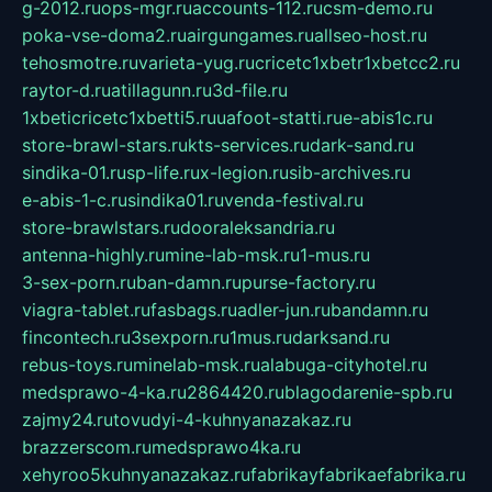
g-2012.ru
ops-mgr.ru
accounts-112.ru
csm-demo.ru
poka-vse-doma2.ru
airgungames.ru
allseo-host.ru
tehosmotre.ru
varieta-yug.ru
cricetc1xbetr1xbetcc2.ru
raytor-d.ru
atillagunn.ru
3d-file.ru
1xbeticricetc1xbetti5.ru
uafoot-statti.ru
e-abis1c.ru
store-brawl-stars.ru
kts-services.ru
dark-sand.ru
sindika-01.ru
sp-life.ru
x-legion.ru
sib-archives.ru
e-abis-1-c.ru
sindika01.ru
venda-festival.ru
store-brawlstars.ru
dooraleksandria.ru
antenna-highly.ru
mine-lab-msk.ru
1-mus.ru
3-sex-porn.ru
ban-damn.ru
purse-factory.ru
viagra-tablet.ru
fasbags.ru
adler-jun.ru
bandamn.ru
fincontech.ru
3sexporn.ru
1mus.ru
darksand.ru
rebus-toys.ru
minelab-msk.ru
alabuga-cityhotel.ru
medsprawo-4-ka.ru
2864420.ru
blagodarenie-spb.ru
zajmy24.ru
tovudyi-4-kuhnyanazakaz.ru
brazzerscom.ru
medsprawo4ka.ru
xehyroo5kuhnyanazakaz.ru
fabrikayfabrikaefabrika.ru