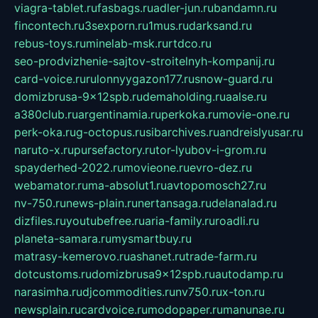
viagra-tablet.ru
fasbags.ru
adler-jun.ru
bandamn.ru
fincontech.ru
3sexporn.ru
1mus.ru
darksand.ru
rebus-toys.ru
minelab-msk.ru
rtdco.ru
seo-prodvizhenie-sajtov-stroitelnyh-kompanij.ru
card-voice.ru
rulonnyygazon177.ru
snow-guard.ru
domizbrusa-9x12spb.ru
demaholding.ru
aalse.ru
a380club.ru
argentinamia.ru
perkoka.ru
movie-one.ru
perk-oka.ru
g-octopus.ru
sibarchives.ru
andreislyusar.ru
naruto-x.ru
pursefactory.ru
tor-lyubov-i-grom.ru
spayderhed-2022.ru
movieone.ru
evro-dez.ru
webamator.ru
ma-absolut1.ru
avtopomosch27.ru
nv-750.ru
news-plain.ru
nertansaga.ru
delanalad.ru
dizfiles.ru
youtubefree.ru
aria-family.ru
roadli.ru
planeta-samara.ru
mysmartbuy.ru
matrasy-kemerovo.ru
ashanet.ru
trade-farm.ru
dotcustoms.ru
domizbrusa9x12spb.ru
autodamp.ru
narasimha.ru
djcommodities.ru
nv750.ru
x-ton.ru
newsplain.ru
cardvoice.ru
modopaper.ru
manunae.ru