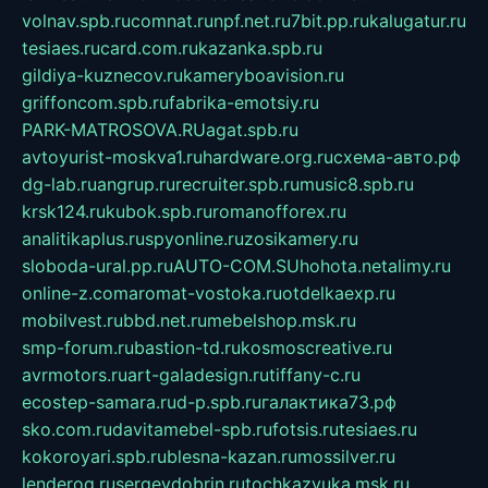
volnav.spb.ru
comnat.ru
npf.net.ru
7bit.pp.ru
kalugatur.ru
tesiaes.ru
card.com.ru
kazanka.spb.ru
gildiya-kuznecov.ru
kameryboavision.ru
griffoncom.spb.ru
fabrika-emotsiy.ru
PARK-MATROSOVA.RU
agat.spb.ru
avtoyurist-moskva1.ru
hardware.org.ru
схема-авто.рф
dg-lab.ru
angrup.ru
recruiter.spb.ru
music8.spb.ru
krsk124.ru
kubok.spb.ru
romanofforex.ru
analitikaplus.ru
spyonline.ru
zosikamery.ru
sloboda-ural.pp.ru
AUTO-COM.SU
hohota.net
alimy.ru
online-z.com
aromat-vostoka.ru
otdelkaexp.ru
mobilvest.ru
bbd.net.ru
mebelshop.msk.ru
smp-forum.ru
bastion-td.ru
kosmoscreative.ru
avrmotors.ru
art-galadesign.ru
tiffany-c.ru
ecostep-samara.ru
d-p.spb.ru
галактика73.рф
sko.com.ru
davitamebel-spb.ru
fotsis.ru
tesiaes.ru
kokoroyari.spb.ru
blesna-kazan.ru
mossilver.ru
lenderoq.ru
sergeydobrin.ru
tochkazvuka.msk.ru