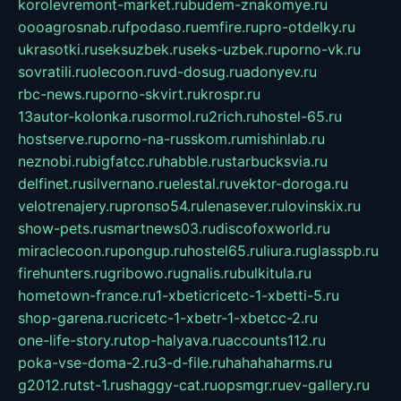
korolevremont-market.ru
budem-znakomye.ru
oooagrosnab.ru
fpodaso.ru
emfire.ru
pro-otdelky.ru
ukrasotki.ru
seksuzbek.ru
seks-uzbek.ru
porno-vk.ru
sovratili.ru
olecoon.ru
vd-dosug.ru
adonyev.ru
rbc-news.ru
porno-skvirt.ru
krospr.ru
13autor-kolonka.ru
sormol.ru
2rich.ru
hostel-65.ru
hostserve.ru
porno-na-russkom.ru
mishinlab.ru
neznobi.ru
bigfatcc.ru
habble.ru
starbucksvia.ru
delfinet.ru
silvernano.ru
elestal.ru
vektor-doroga.ru
velotrenajery.ru
pronso54.ru
lenasever.ru
lovinskix.ru
show-pets.ru
smartnews03.ru
discofoxworld.ru
miraclecoon.ru
pongup.ru
hostel65.ru
liura.ru
glasspb.ru
firehunters.ru
gribowo.ru
gnalis.ru
bulkitula.ru
hometown-france.ru
1-xbeticricetc-1-xbetti-5.ru
shop-garena.ru
cricetc-1-xbetr-1-xbetcc-2.ru
one-life-story.ru
top-halyava.ru
accounts112.ru
poka-vse-doma-2.ru
3-d-file.ru
hahahaharms.ru
g2012.ru
tst-1.ru
shaggy-cat.ru
opsmgr.ru
ev-gallery.ru