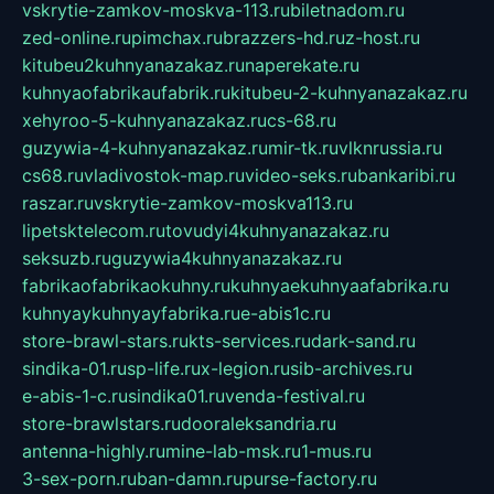
vskrytie-zamkov-moskva-113.ru
biletnadom.ru
zed-online.ru
pimchax.ru
brazzers-hd.ru
z-host.ru
kitubeu2kuhnyanazakaz.ru
naperekate.ru
kuhnyaofabrikaufabrik.ru
kitubeu-2-kuhnyanazakaz.ru
xehyroo-5-kuhnyanazakaz.ru
cs-68.ru
guzywia-4-kuhnyanazakaz.ru
mir-tk.ru
vlknrussia.ru
cs68.ru
vladivostok-map.ru
video-seks.ru
bankaribi.ru
raszar.ru
vskrytie-zamkov-moskva113.ru
lipetsktelecom.ru
tovudyi4kuhnyanazakaz.ru
seksuzb.ru
guzywia4kuhnyanazakaz.ru
fabrikaofabrikaokuhny.ru
kuhnyaekuhnyaafabrika.ru
kuhnyaykuhnyayfabrika.ru
e-abis1c.ru
store-brawl-stars.ru
kts-services.ru
dark-sand.ru
sindika-01.ru
sp-life.ru
x-legion.ru
sib-archives.ru
e-abis-1-c.ru
sindika01.ru
venda-festival.ru
store-brawlstars.ru
dooraleksandria.ru
antenna-highly.ru
mine-lab-msk.ru
1-mus.ru
3-sex-porn.ru
ban-damn.ru
purse-factory.ru