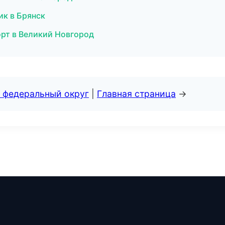
ик в Брянск
орт в Великий Новгород
 федеральный округ
|
Главная страница
→