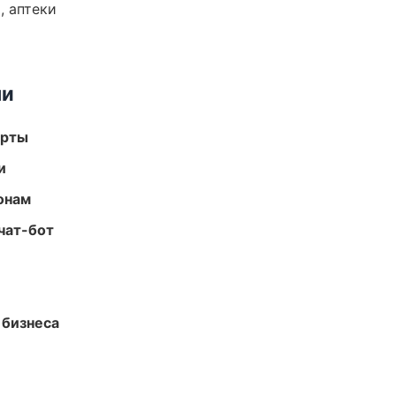
, аптеки
ми
арты
и
онам
чат-бот
 бизнеса