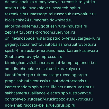
demolalapaluza.ru
tanyavanya.ru
remstir-tolyatti.ru
msdip.ru
jdol.ru
sokolovr.ru
newtech-spb.ru
rezemkleim.ru
massage-tai.ru
seonub.ru
zvonitut.ru
biolisichka24.ru
mncraft-download.ru
algoritm-sistema.ru
godflesh.ru
ru-industria.ru
zebra-tlt.ru
okna-proficom.ru
erynok.ru
onlinekinospace.ru
startupstudio-fefu.ru
zarges-ru.ru
gegenjustizunrecht.ru
autobalashov.ru
utrovortu.ru
spiski-firm.ru
elara-m.ru
kinomusorka.ru
mkcslava.ru
2bets.ru
vintovoykompressor.ru
birminghamvsfulham.ru
sarmat-komp.ru
pioneeri.ru
amadis-chocolate.ru
shkurki-karakulya.ru
kanotiforet.spb.ru
tutmassage.ru
ecolog.org.ru
praga.spb.ru
falcorussia.ru
autodoctorservis.ru
kamertondom.spb.ru
net-life.net.ru
avto-vozim.ru
sakhcamera.ru
alliance-electro.spb.ru
stroyavt.ru
controlweb1.ru
tdsak74.ru
kinzozo-ru.ru
kvotka.ru
iron-snab.ru
costa-bella.ru
eugrus.pp.ru