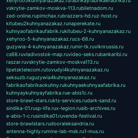
xehyroo5kuhnyanazakaz.ru
fabrikayfabrikaefabrika.ru
vskrytie-zamkov-moskva-113.ru
biletnadom.ru
zed-online.ru
pimchax.ru
brazzers-hd.ru
z-host.ru
kitubeu2kuhnyanazakaz.ru
naperekate.ru
kuhnyaofabrikaufabrik.ru
kitubeu-2-kuhnyanazakaz.ru
xehyroo-5-kuhnyanazakaz.ru
cs-68.ru
guzywia-4-kuhnyanazakaz.ru
mir-tk.ru
vlknrussia.ru
cs68.ru
vladivostok-map.ru
video-seks.ru
bankaribi.ru
raszar.ru
vskrytie-zamkov-moskva113.ru
lipetsktelecom.ru
tovudyi4kuhnyanazakaz.ru
seksuzb.ru
guzywia4kuhnyanazakaz.ru
fabrikaofabrikaokuhny.ru
kuhnyaekuhnyaafabrika.ru
kuhnyaykuhnyayfabrika.ru
e-abis1c.ru
store-brawl-stars.ru
kts-services.ru
dark-sand.ru
sindika-01.ru
sp-life.ru
x-legion.ru
sib-archives.ru
e-abis-1-c.ru
sindika01.ru
venda-festival.ru
store-brawlstars.ru
dooraleksandria.ru
antenna-highly.ru
mine-lab-msk.ru
1-mus.ru