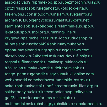
associaciya39.ru
primexpo.spb.ru
bezmorchin.ru
ia2.ru
cpt21.ru
ispecspb.ru
regahost.ru
kolosok-elita.ru
tae-kwon.ru
consrio.com.ru
insiam.ru
avegainfo.ru
archery161.ru
bigencyclica.ru
vlast16.ru
korru.net
sarmiento.spb.su
extelopedia.ru
lammin-suo.spb.ru
iskatour.spb.ru
snpi.org.ru
running-line.ru
krygeva-spa.ru
chel.net.ru
rust-loco.ru
dugshop.ru
hl-beta.spb.ru
school494.spb.ru
mymubaby.ru
epoha-metalband.ru
ngr.spb.ru
rusgosnews.com
dieselvostok.ru
24hostel.msk.ru
w-dev.ru
f-ship.ru
regsmi.ru
filmnetwork.ru
malinasp.ru
kinosvin.ru
h2o-salon.ru
malutkayork.ru
deltaprim.spb.ru
tango-perm.ru
gooddir.ru
sgv.su
multiki-online.com
webkrasotki.com
cherinvest.ru
detskiy-ostrov.ru
ankou.spb.ru
alvesta1.ru
pdf-creator.ru
nix-files.org.ru
sakhatoday.ru
elektrikersymboler.ru
sputnikyes.ru
golf2club.msk.ru
aeforums.ru
zallclub.ru
multimodal.msk.ru
habaigry.ru
haikko.ru
sobakopedia.ru