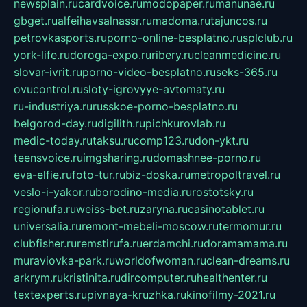
newsplain.ru
cardvoice.ru
modopaper.ru
manunae.ru
gbget.ru
alfeihavsalnassr.ru
madoma.ru
tajuncos.ru
petrovkasports.ru
porno-online-besplatno.ru
splclub.ru
york-life.ru
doroga-expo.ru
ribery.ru
cleanmedicine.ru
slovar-ivrit.ru
porno-video-besplatno.ru
seks-365.ru
ovucontrol.ru
sloty-igrovyye-avtomaty.ru
ru-industriya.ru
russkoe-porno-besplatno.ru
belgorod-day.ru
digilith.ru
pichkurovlab.ru
medic-today.ru
taksu.ru
comp123.ru
don-ykt.ru
teensvoice.ru
imgsharing.ru
domashnee-porno.ru
eva-elfie.ru
foto-tur.ru
biz-doska.ru
metropoltravel.ru
veslo-i-yakor.ru
borodino-media.ru
rostotsky.ru
regionufa.ru
weiss-bet.ru
zaryna.ru
casinotablet.ru
universalia.ru
remont-mebeli-moscow.ru
termomur.ru
clubfisher.ru
remstirufa.ru
erdamchi.ru
doramamama.ru
muraviovka-park.ru
worldofwoman.ru
clean-dreams.ru
arkrym.ru
kristinita.ru
dircomputer.ru
healthenter.ru
textexperts.ru
pivnaya-kruzhka.ru
kinofilmy-2021.ru