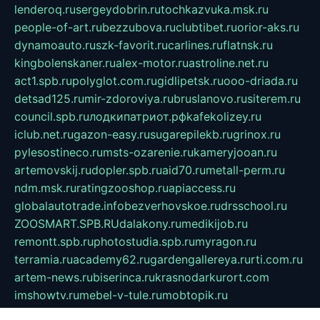
lenderoq.ru
sergeydobrin.ru
tochkazvuka.msk.ru
people-of-art.ru
bezzubova.ru
clubtibet.ru
orior-aks.ru
dynamoauto.ru
szk-favorit.ru
carlines.ru
flatnsk.ru
kingbolenskaner.ru
alex-motor.ru
astroline.net.ru
act1.spb.ru
polyglot.com.ru
gidlipetsk.ru
ooo-driada.ru
detsad125.ru
mir-zdoroviya.ru
bruslanovo.ru
siterem.ru
council.spb.ru
лодкипатриот.рф
kafekolizey.ru
iclub.net.ru
gazon-easy.ru
sugarepilekb.ru
grinox.ru
pylesostineco.ru
msts-ozarenie.ru
kameryjooan.ru
artemovskij.ru
dopler.spb.ru
aid70.ru
metall-perm.ru
ndm.msk.ru
ratingzooshop.ru
apiaccess.ru
globalautotrade.info
bezverhovskoe.ru
drsschool.ru
ZOOSMART.SPB.RU
dalakony.ru
medikijob.ru
remontt.spb.ru
photostudia.spb.ru
myragon.ru
terramia.ru
academy62.ru
gardengallereya.ru
rti.com.ru
artem-news.ru
biserinca.ru
krasnodarkurort.com
imshowtv.ru
mebel-v-tule.ru
mobtopik.ru
pcsecurity.net.ru
tool-sib.ru
multimetrunit.ru
sp-tour.ru