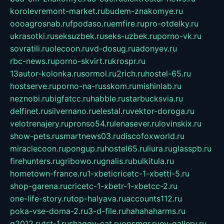
korolevremont-market.ru
budem-znakomye.ru
oooagrosnab.ru
fpodaso.ru
emfire.ru
pro-otdelky.ru
ukrasotki.ru
seksuzbek.ru
seks-uzbek.ru
porno-vk.ru
sovratili.ru
olecoon.ru
vd-dosug.ru
adonyev.ru
rbc-news.ru
porno-skvirt.ru
krospr.ru
13autor-kolonka.ru
sormol.ru
2rich.ru
hostel-65.ru
hostserve.ru
porno-na-russkom.ru
mishinlab.ru
neznobi.ru
bigfatcc.ru
habble.ru
starbucksvia.ru
delfinet.ru
silvernano.ru
elestal.ru
vektor-doroga.ru
velotrenajery.ru
pronso54.ru
lenasever.ru
lovinskix.ru
show-pets.ru
smartnews03.ru
discofoxworld.ru
miraclecoon.ru
pongup.ru
hostel65.ru
liura.ru
glasspb.ru
firehunters.ru
gribowo.ru
gnalis.ru
bulkitula.ru
hometown-france.ru
1-xbeticricetc-1-xbetti-5.ru
shop-garena.ru
cricetc-1-xbetr-1-xbetcc-2.ru
one-life-story.ru
top-halyava.ru
accounts112.ru
poka-vse-doma-2.ru
3-d-file.ru
hahahaharms.ru
g2012.ru
tst-1.ru
shaggy-cat.ru
opsmgr.ru
ev-gallery.ru