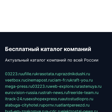
Бесплатный каталог компаний
Актуальный каталог компаний по всей России
03223.ru
ufille.ru
krasotata.ru
prazdnikdushi.ru
veetbox.ru
cinemapost.ru
ciam-fr.ru
kraft-you.ru
mega-press.ru
03223.ru
web-explore.ru
rastenuya.ru
eurovision-russia.ru
strah-news.ru
freeride-team.ru
itrack-24.ru
sexshopexpress.ru
autostudiopro.ru
alabuga-cityhotel.ru
pornv.ru
atlantpereezd.ru
bud-em-znakomye.ru
a-cdc.ru
elektrostal-news.ru