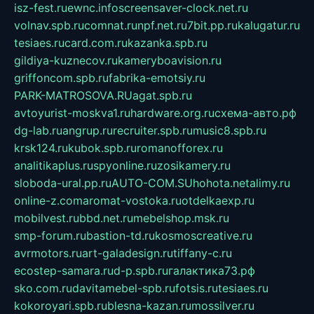
isz-fest.ru
ewnc.info
screensaver-clock.net.ru
volnav.spb.ru
comnat.ru
npf.net.ru
7bit.pp.ru
kalugatur.ru
tesiaes.ru
card.com.ru
kazanka.spb.ru
gildiya-kuznecov.ru
kameryboavision.ru
griffoncom.spb.ru
fabrika-emotsiy.ru
PARK-MATROSOVA.RU
agat.spb.ru
avtoyurist-moskva1.ru
hardware.org.ru
схема-авто.рф
dg-lab.ru
angrup.ru
recruiter.spb.ru
music8.spb.ru
krsk124.ru
kubok.spb.ru
romanofforex.ru
analitikaplus.ru
spyonline.ru
zosikamery.ru
sloboda-ural.pp.ru
AUTO-COM.SU
hohota.net
alimy.ru
online-z.com
aromat-vostoka.ru
otdelkaexp.ru
mobilvest.ru
bbd.net.ru
mebelshop.msk.ru
smp-forum.ru
bastion-td.ru
kosmoscreative.ru
avrmotors.ru
art-galadesign.ru
tiffany-c.ru
ecostep-samara.ru
d-p.spb.ru
галактика73.рф
sko.com.ru
davitamebel-spb.ru
fotsis.ru
tesiaes.ru
kokoroyari.spb.ru
blesna-kazan.ru
mossilver.ru