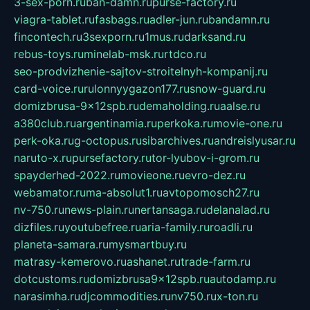
3-sex-porn.ru
ban-damn.ru
purse-factory.ru
viagra-tablet.ru
fasbags.ru
adler-jun.ru
bandamn.ru
fincontech.ru
3sexporn.ru
1mus.ru
darksand.ru
rebus-toys.ru
minelab-msk.ru
rtdco.ru
seo-prodvizhenie-sajtov-stroitelnyh-kompanij.ru
card-voice.ru
rulonnyygazon177.ru
snow-guard.ru
domizbrusa-9x12spb.ru
demaholding.ru
aalse.ru
a380club.ru
argentinamia.ru
perkoka.ru
movie-one.ru
perk-oka.ru
g-octopus.ru
sibarchives.ru
andreislyusar.ru
naruto-x.ru
pursefactory.ru
tor-lyubov-i-grom.ru
spayderhed-2022.ru
movieone.ru
evro-dez.ru
webamator.ru
ma-absolut1.ru
avtopomosch27.ru
nv-750.ru
news-plain.ru
nertansaga.ru
delanalad.ru
dizfiles.ru
youtubefree.ru
aria-family.ru
roadli.ru
planeta-samara.ru
mysmartbuy.ru
matrasy-kemerovo.ru
ashanet.ru
trade-farm.ru
dotcustoms.ru
domizbrusa9x12spb.ru
autodamp.ru
narasimha.ru
djcommodities.ru
nv750.ru
x-ton.ru