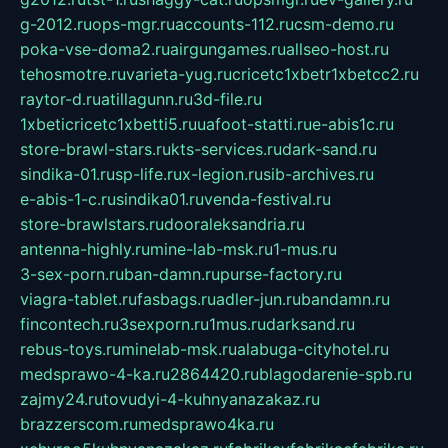
g-2012.ru
ops-mgr.ru
accounts-112.ru
csm-demo.ru
poka-vse-doma2.ru
airgungames.ru
allseo-host.ru
tehosmotre.ru
varieta-yug.ru
cricetc1xbetr1xbetcc2.ru
raytor-d.ru
atillagunn.ru
3d-file.ru
1xbeticricetc1xbetti5.ru
uafoot-statti.ru
e-abis1c.ru
store-brawl-stars.ru
kts-services.ru
dark-sand.ru
sindika-01.ru
sp-life.ru
x-legion.ru
sib-archives.ru
e-abis-1-c.ru
sindika01.ru
venda-festival.ru
store-brawlstars.ru
dooraleksandria.ru
antenna-highly.ru
mine-lab-msk.ru
1-mus.ru
3-sex-porn.ru
ban-damn.ru
purse-factory.ru
viagra-tablet.ru
fasbags.ru
adler-jun.ru
bandamn.ru
fincontech.ru
3sexporn.ru
1mus.ru
darksand.ru
rebus-toys.ru
minelab-msk.ru
alabuga-cityhotel.ru
medsprawo-4-ka.ru
2864420.ru
blagodarenie-spb.ru
zajmy24.ru
tovudyi-4-kuhnyanazakaz.ru
brazzerscom.ru
medsprawo4ka.ru