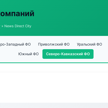
компаний
г
» News Direct City
ро-Западный ФО
Приволжский ФО
Уральский ФО
Южный ФО
Северо-Кавказский ФО