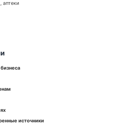
, аптеки
ми
 бизнеса
онам
иях
еренные источники