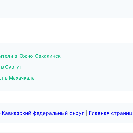
одители в Южно-Сахалинск
 в Сургут
ог в Махачкала
-Кавказский федеральный округ
|
Главная страниц